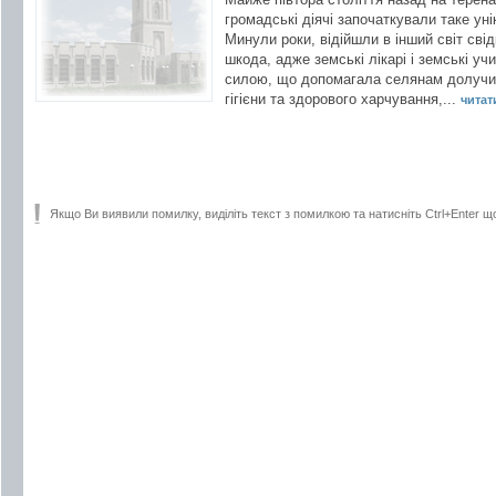
громадські діячі започаткували таке ун
Минули роки, відійшли в інший світ сві
шкода, адже земські лікарі і земські у
силою, що допомагала селянам долучит
гігієни та здорового харчування,...
читати
Якщо Ви виявили помилку, виділіть текст з помилкою та натисніть Ctrl+Enter щ