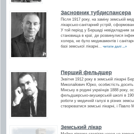
Засновник тубдиспансера
Після 1917 року, на заміну земській мед
лікарсько-санітарний устрій, сформова
У той період у Бершаді невідкладним з
становища в краї, де розвинулися інфек
холера, не було медикаментів і санітарн
базі земської лікарні...
читати далі ...»
Перший фельдшер
Зквітня 1912 року в земській лікарні 
Миколайович Юрко, особистість досить 
Мінську в родині українців 1888 року, о
фельдшерсько-акушерській школі в 1903
роботи у медичній галузі в різних земс
створюватися земські лікарні, і Павло 
Земський лікар
Майже півтора століття назад на терена