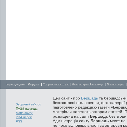
Бершадщина
|
Форуми
|
Сторінками історії
|
Літературна Бершадь
|
Фотогалереї
Цей сайт - про
Бершадь
та бершадський
безкоштовні оголошення, фотогалереї р
Зворотній зв'язок
підготовлено редакцією газети
«Берша
Публічна угода
матеріали належать авторам статтей. 
Мапа сайту
розміщена на сайті
Бершаді
, без згод
PDA-версія
Адміністрація сайту
Бершадь
може не п
RSS
не несе відповідальності за авторські м