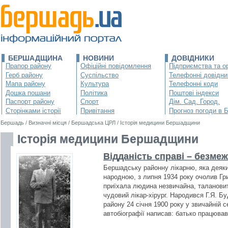
БЕРШАДЩИНА
НОВИНИ
ДОВІДНИКИ
Прапор району
Офіційні повідомлення
Підприємства та ор
Герб району
Суспільство
Телефонні довідни
Мапа району
Культура
Телефонні коди
Дошка пошани
Політика
Поштові індекси
Паспорт району
Спорт
Дім. Сад. Город.
Сторінками історії
Привітання
Прогноз погоди в 
Бершадь
/
Визначні місця
/
Бершадська ЦРЛ
/
Історія медицини Бершадщини
Історія медицини Бершадщини
Відданість справі – безме
Бершадську районну лікарню, яка деяки
народною, з липня 1934 року очолив Гр
приїхала людина незвичайна, талановит
чудовий лікар-хірург. Народився Г.Я. Б
району 24 січня 1900 року у звичайній с
автобіографії написав: батько працював