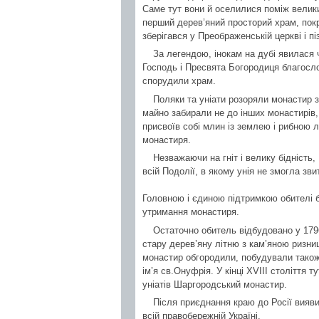
Саме тут вони й оселилися поміж велики
перший дерев’яний просторий храм, пок
зберігався у Преображенській церкві і 
За легендою, інокам на дубі явилася 
Господь і Пресвята Богородиця благосл
спорудили храм.
Поляки та уніати розоряли монастир з
майно забирали не до інших монастирів,
присвоїв собі млин із землею і рибною
монастиря.
Незважаючи на гніт і велику бідніст
всій Подолії, в якому унія не змогла зви
Головною і єдиною підтримкою обителі б
утримання монастиря.
Остаточно обитель відбудовано у 1796
стару дерев’яну літню з кам’яною ризни
монастир обгородили, побудували також 
ім’я св.Онуфрія. У кінці XVIII cтоліття т
уніатів Шаргородський монастир.
Після приєднання краю до Росії вия
всій правобережній Україні.