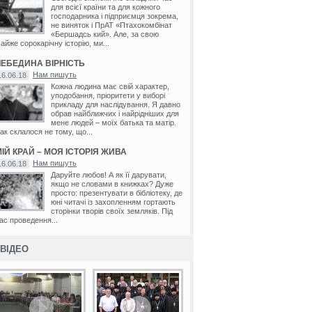
для всієї країни та для кожного
господарника і підприємця зокрема,
не виняток і ПрАТ «Птахокомбінат
«Бершадсь кий». Але, за свою
айже сорокарічну історію, ми...
ЛЕБЕДИНА ВІРНІСТЬ
Нам пишуть
16.06.18
Кожна людина має свій характер,
уподобання, пріоритети у виборі
прикладу для наслідування. Я давно
обрав найближчих і найрідніших для
мене людей – моїх батька та матір.
ак склалося не тому, що...
ІЙ КРАЙ – МОЯ ІСТОРІЯ ЖИВА
Нам пишуть
16.06.18
Даруйте любов! А як її дарувати,
якщо не словами в книжках? Дуже
просто: презентувати в бібліотеку, де
юні читачі із захопленням гортають
сторінки творів своїх земляків. Під
ас проведення...
ВІДЕО