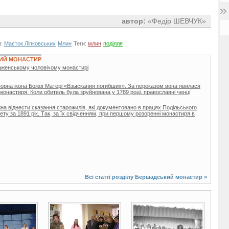
автор:
«Федір ШЕВЧУК»
и:
Маєток Ліпковських
Млин
Теги:
млин
поділля
ИЙ МОНАСТИР
женському чоловічому монастирі
орна ікона Божої Матері «Взыскания погибших». За переказом вона явилася
онастиря. Коли обитель була зруйнована у 1789 році, православні ченці
на віднести сказання старожилів, які документовано в працях Подільського
ету за 1891 рік. Так, за їх свідченням, при першому розоренні монастиря в
Всі статті розділу
Бершадський монастир
»
2 фото
3 фото