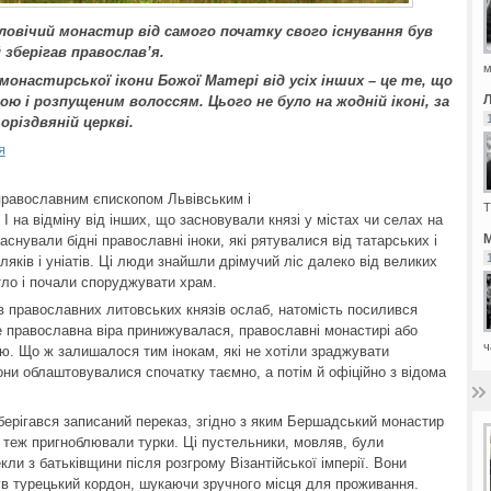
овічий монастир від самого початку свого існування був
 зберігав православ’я.
м
монастирської ікони Божої Матері від усіх інших – це те, що
ю і розпущеним волоссям. Цього не було на жодній іконі, за
оріздвяній церкві.
я
православним єпископом Львівським і
Т
 на відміну від інших, що засновували князі у містах чи селах на
М
нували бідні православні іноки, які рятувалися від татарських і
оляків і уніатів. Ці люди знайшли дрімучий ліс далеко від великих
тло і почали споруджувати храм.
в православних литовських князів ослаб, натомість посилився
е православна віра принижувалася, православні монастирі або
ч
ію. Що ж залишалося тим інокам, які не хотіли зраджувати
они облаштовувалися спочатку таємно, а потім й офіційно з відома
берігався записаний переказ, згідно з яким Бершадський монастир
 теж пригноблювали турки. Ці пустельники, мовляв, були
ли з батьківщини після розгрому Візантійської імперії. Вони
ув турецький кордон, шукаючи зручного місця для проживання.