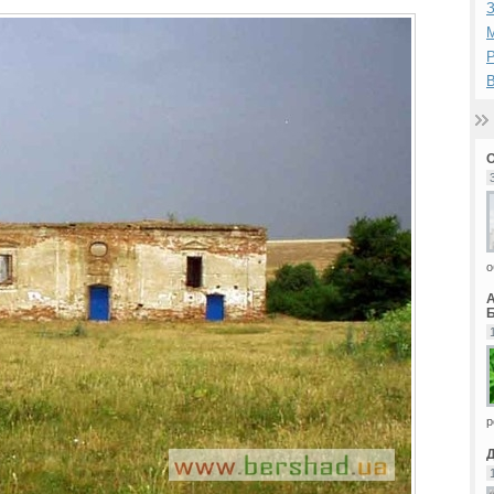
З
М
Р
В
о
Б
р