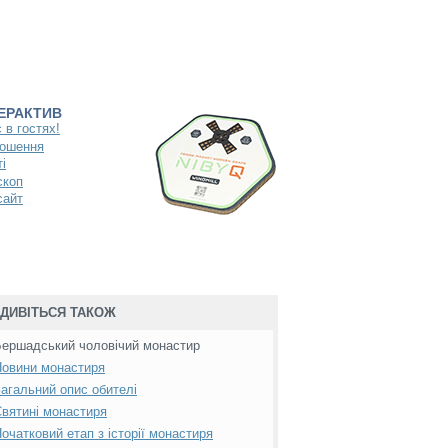
ТЕРАКТИВ
 в гостях!
ошення
і
скоп
сайт
ДИВІТЬСЯ ТАКОЖ
ершадський чоловічий монастир
овини монастиря
агальний опис обителі
вятині монастиря
очатковий етап з історії монастиря