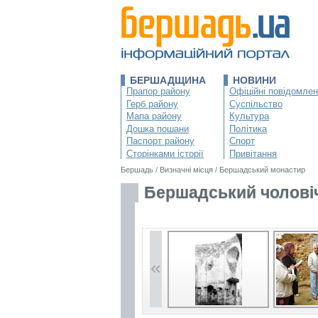
БЕРШАДЩИНА
НОВИНИ
Прапор району
Офіційні повідомле
Герб району
Суспільство
Мапа району
Культура
Дошка пошани
Політика
Паспорт району
Спорт
Сторінками історії
Привітання
Бершадь
/
Визначні місця
/
Бершадський монастир
Бершадський чолові