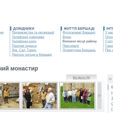
ДОВІДНИКИ
ЖИТТЯ БЕРШАДІ
ІН
ння
Підприємства та організації
Фотогалереї Бершаді
У нас
Телефонні довідники
Відео
Огол
Телефонні коди
Визначні місця району
Статт
Поштові індекси
Персоналії
Горо
Дім. Сад. Город.
Літературна Бершадь
Про 
Прогноз погоди в Бершаді
чий монастир
Всі фото (6)
Б
Н
З
С
П