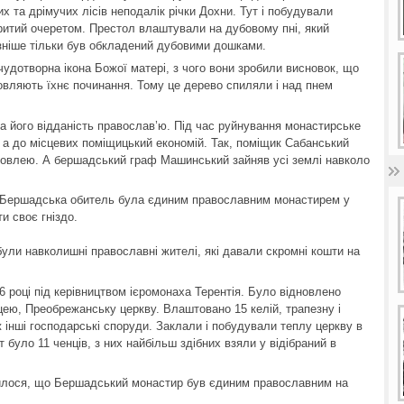
х та дрімучих лісів неподалік річки Дохни. Тут і побудували
ритий очеретом. Престол влаштували на дубовому пні, який
пізніше тільки був обкладений дубовими дошками.
чудотворна ікона Божої матері, з чого вони зробили висновок, що
овляють їхнє починання. Тому це дерево спиляли і над пнем
а його відданість православ’ю. Під час руйнування монастирське
 а до місцевих поміщицький економій. Так, поміщик Сабанський
 ловлею. А бершадський граф Машинський зайняв усі землі навколо
ь, Бершадська обитель була єдиним православним монастирем у
ти своє гніздо.
ули навколишні православні жителі, які давали скромні кошти на
 році під керівництвом ієромонаха Терентія. Було відновлено
цею, Преобрежанську церкву. Влаштовано 15 келій, трапезну і
інші господарські споруди. Заклали і побудували теплу церкву в
ут було 11 ченців, з них найбільш здібних взяли у відібраний в
вилося, що Бершадський монастир був єдиним православним на