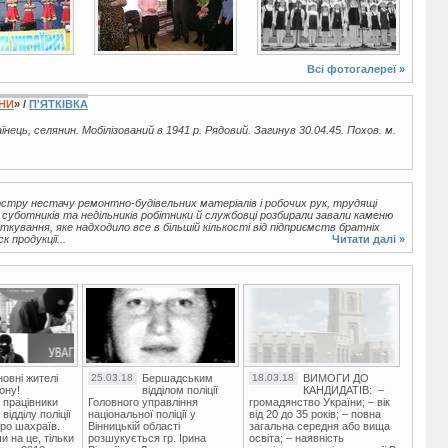
Всі фотогалереї »
ЇНИ
» /
П'ЯТКІВКА
аїнець, селянин. Мобілізований в 1941 р. Рядовий. Загинув 30.04.45. Похов. м.
остру нестачу ремонтно-будівельних матеріалів і робочих рук, трудящі
 суботників та недільників робітники й службовці розбирали завали каменю
кування, яке надходило все в більшій кількості від підприємств братніх
 продукції...
Читати далі »
овні жителі
25.03.18
Бершадським
18.03.18
ВИМОГИ ДО
ону!
відділом поліції
КАНДИДАТІВ: –
 працівники
Головного управління
громадянство України; – вік
ідділу поліції
національної поліції у
від 20 до 35 років; – повна
ро шахраїв.
Вінницькій області
загальна середня або вища
и на це, тільки
розшукується гр. Ірина
освіта; – наявність