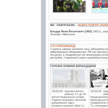
МИ - ПАМ’ЯТАЄМО - «
КНИГА ПАМ’ЯТІ УКРА
Бондар Яким Йосипович (1902)
1902 р., укр
Хельбра, Німеччина.
З ІСТОРІЇ БЕРШАДІ
У важких умовах воєнного часу, відчуваючи г
відбудовували підприємства. Під час масових
та цегли, в позаробочий час монтували устат
республік. У короткий строк налагодили випуск
ГОЛОВНІ НОВИНИ БЕРШАДЩИНИ
06.04.18
Шановні жителі
02.04.18
Шан
району! З 1 до 30
рай
квітня Національна поліція
Неодноразово
України проводить місячник
Бершадського в
добровільної здачі
повідомляли п
незареєстрованої зброї та
Та, незважаюч