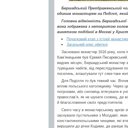
Бершадський Преображенський чол
єдиним монастирем на Поділлі, який
Головна відмінність Бершадської 
вона зображена з непокритою голово
винятком подібної в Москві у Христ
Початковий етап з історії монастир
Загальний опис обителі
Засновано монастир 1616 року, коли 
Кам’янецьким був Єремія Писаревський. І
видних місцях, Бершадський монастир зас
турецьких набігів, від переслідування п
поселень, влаштували тут сяке-таке жи
Для Поділля то був тяжкий час. Впли
вплив польського католицизму. Через ц
погрозами, або силоміць втягували в ун
православ’я, як не шукати сховищ, де в
й благословення своїх предстоятелів.
Свого часу в монастирському архіві з
заснували пустельники з Молдавії, яких
константинопольськими ченцями, які втек
вирушили до річки Кодими, де раніше б