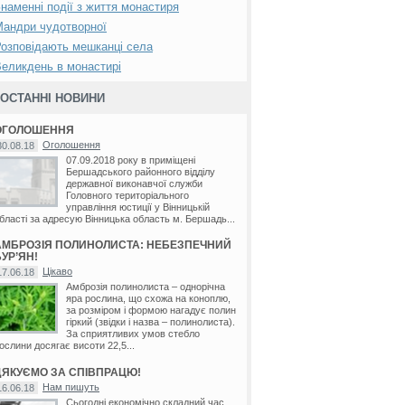
наменні події з життя монастиря
андри чудотворної
озповідають мешканці села
еликдень в монастирі
ОСТАННІ НОВИНИ
ОГОЛОШЕННЯ
Оголошення
30.08.18
07.09.2018 року в приміщені
Бершадського районного відділу
державної виконавчої служби
Головного територіального
управління юстиції у Вінницькій
бласті за адресую Вінницька область м. Бершадь...
АМБРОЗІЯ ПОЛИНОЛИСТА: НЕБЕЗПЕЧНИЙ
УР’ЯН!
Цікаво
17.06.18
Амброзія полинолиста – однорічна
яра рослина, що схожа на коноплю,
за розміром і формою нагадує полин
гіркий (звідки і назва – полинолиста).
За сприятливих умов стебло
ослини досягає висоти 22,5...
ДЯКУЄМО ЗА СПІВПРАЦЮ!
Нам пишуть
16.06.18
Сьогодні економічно складний час