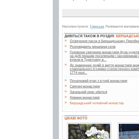
Населені пункти:
Глинське
Релевантні матеріал
ДИВІТЬСЯ ТАКОЖ В РОЗДІЛІ
БЕРШАДСЬК
»
Освячення пасок в Бершадському Преобра
»
Розповідають мешканці села
»
Головною святинею монастиря була чудотв
на дубі першим поселенцям і засновникам м
втекли в Туреччину в...
»
До знаменних подій із життя монастиря мож
єпархіального історико-статистичного коміт
1774 році...
»
Початковий етап з історії монастиря
»
Святині монастиря
»
Загальний опис обителі
»
Новини монастиря
»
Бершадський чоловічий монастир
ЦІКАВІ ФОТО
19 фото
6 фото