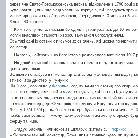
дерев’яна Свято-Преображенська церква, відновлена в 1796 році з 
було бачити цілий ряд з’єднувальних корпусів, які нагадують трохи 
монастирі проживало 7 ієромонахів, 2 ієродиякони, 3 монахи і близь
більше 40 чоловік.
Крім того, у монастирській богодільні утримувались до 10 чоловік
могли внаслідок старості і хвороб займатися богослужінням.
Ось такі одні із останніх письмових свідчень, які можна почерпну
монастир.
На жаль, найтрагічніша його історія розпочалася вже після 1917 р
На даній території встановлювалося немало влад, в тому числі і 
довготривалими.
Великого пограбування монастир зазнав від махновців, які відступа
втікаючи за Дністер, у Румунію.
Ще й досі, особливо у
Флорино
, ходить немало легенд про скарби м
пізніше їх пробували знайти чимало шукачів, які навіть підкопували 
Із встановленням радянської влади монастир ще деякий час жив св
свідчать очевидці, до 60 чоловік, які служили Богу, вели господарс
Десь у 1928-1929 рр. на базі монастиря була заснована комуна ім. 
найбільшої руйнації – «комунари» розбирали цегельну огорожу, буд
ферму та інше.
Згадує Василь Филимонович Шклярук, житель с.
Флорино
:
– Як розгонили цей монастир, Боже, як це страшно було, як згубили