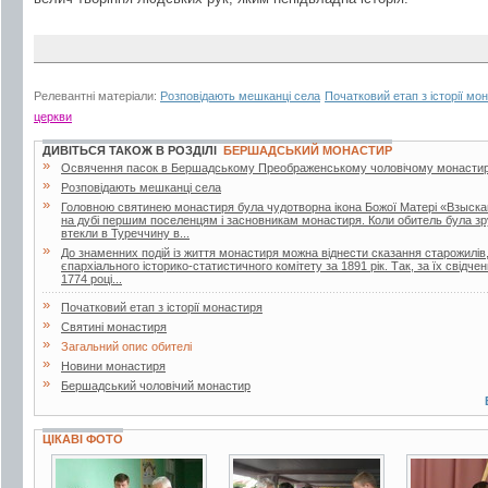
Релевантні матеріали:
Розповідають мешканці села
Початковий етап з історії мо
церкви
ДИВІТЬСЯ ТАКОЖ В РОЗДІЛІ
БЕРШАДСЬКИЙ МОНАСТИР
»
Освячення пасок в Бершадському Преображенському чоловічому монастир
»
Розповідають мешканці села
»
Головною святинею монастиря була чудотворна ікона Божої Матері «Взыска
на дубі першим поселенцям і засновникам монастиря. Коли обитель була зру
втекли в Туреччину в...
»
До знаменних подій із життя монастиря можна віднести сказання старожилів
єпархіального історико-статистичного комітету за 1891 рік. Так, за їх свід
1774 році...
»
Початковий етап з історії монастиря
»
Святині монастиря
»
Загальний опис обителі
»
Новини монастиря
»
Бершадський чоловічий монастир
ЦІКАВІ ФОТО
2 фото
6 фото
7 фото