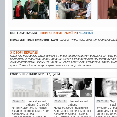
МИ - ПАМ’ЯТАЄМО - «
КНИГА ПАМ’ЯТІ УКРАЇНИ
» /
ВОВЧОК
Процишин Тихін Юхимович (1908)
1908 р., українець, селянин. Мобілізований
З ІСТОРІЇ БЕРШАДІ
Славною традицією став зв'язок з трудівниками соціалістичних ланів - вже 
колгоспом «Перемога» села Поташні. Серед інших бершадських підприємств,
«Сільгосптехніки», якому на честь 50-річчя Комуністичної партії України бу
праці. Самовіддана праця здруженого колективу об'єднання...
ГОЛОВНІ НОВИНИ БЕРШАДЩИНИ
06.04.18
Шановні жителі
02.04.18
Шановні жителі
25.03.18
Берш
району! З 1 до 30
району!
відді
квітня Національна поліція
Неодноразово працівники
Головного упра
України проводить місячник
Бершадського відділу поліції
національної пол
добровільної здачі
повідомляли про шахраїв.
Вінницькій обла
незареєстрованої зброї та
Та, незважаючи на це, тільки
розшукується гр