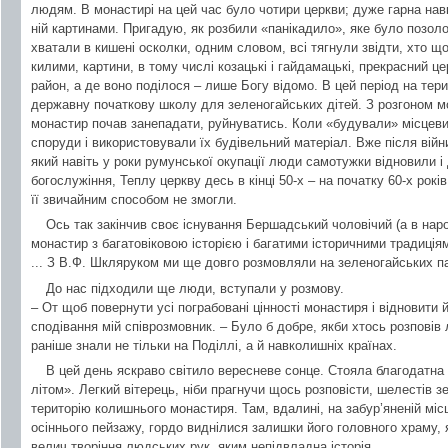
людям. В монастирі на цей час було чотири церкви; дуже гарна нав
ній картинами. Пригадую, як розбили «панікадило», яке було позоло
хватали в кишені осколки, одним словом, всі тягнули звідти, хто що 
килими, картини, в тому числі козацькі і гайдамацькі, прекрасний ц
район, а де воно поділося – лише Богу відомо. В цей період на тери
державну початкову школу для зеленогайських дітей. З розгоном мо
монастир почав занепадати, руйнуватись. Коли «будували» місцевий
споруди і використовували їх будівельний матеріал. Вже після вій
який навіть у роки румунської окупації люди самотужки відновили і
богослужіння, Теплу церкву десь в кінці 50-х – на початку 60-х рокі
її звичайним способом не змогли.
Ось так закінчив своє існування Бершадський чоловічий (а в нар
монастир з багатовіковою історією і багатими історичними традиція
... З В.Ф. Шкляруком ми ще довго розмовляли на зеленогайських па
До нас підходили ще люди, вступали у розмову.
– От щоб повернути усі пограбовані цінності монастиря і відновити й
сподівання мій співрозмовник. – Було б добре, якби хтось розпові
раніше знали не тільки на Поділлі, а й навколишніх країнах.
В цей день яскраво світило вересневе сонце. Стояла благодатна
літом». Легкий вітерець, ніби прагнучи щось розповісти, шелестів з
територію колишнього монастиря. Там, вдалині, на забур’яненій міс
осіннього пейзажу, гордо виднілися залишки його головного храму,
велич творіння людських рук, яким непідвладна історія.