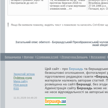
боєприпасів до неї.»»
протягом березня 2018-го
Віталіївна Домо
четверо осіб стали жертвами
27.04.1996 р.н.,
зловмисників....»»
Поташні, вул. Ос
Якщо Ви виявили помилку, виділіть текст з помилкою та натисніть Ctrl+Enter щ
Загальний опис обителі - Бершадський Преображенський чолові
який збері
Бершадщина
|
Форуми
|
Сторінками історії
|
Літературна Бершадь
|
Фотогалереї
Цей сайт - про
Бершадь
та бершадський
безкоштовні оголошення, фотогалереї р
Зворотній зв'язок
підготовлено редакцією газети
«Берша
Публічна угода
матеріали належать авторам статтей. 
Мапа сайту
розміщена на сайті
Бершаді
, без згод
PDA-версія
Адміністрація сайту
Бершадь
може не п
RSS
не несе відповідальності за авторські м
11.01.2026 04:46:20