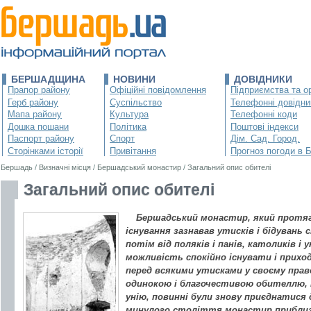
БЕРШАДЩИНА
НОВИНИ
ДОВІДНИКИ
Прапор району
Офіційні повідомлення
Підприємства та ор
Герб району
Суспільство
Телефонні довідни
Мапа району
Культура
Телефонні коди
Дошка пошани
Політика
Поштові індекси
Паспорт району
Спорт
Дім. Сад. Город.
Сторінками історії
Привітання
Прогноз погоди в 
Бершадь
/
Визначні місця
/
Бершадський монастир
/
Загальний опис обителі
Загальний опис обителі
Бершадський монастир, який протяг
існування зазнавав утисків і бідувань 
потім від поляків і панів, католиків і 
можливість спокійно існувати і прих
перед всякими утисками у своєму право
одинокою і благочестивою обителлю, та
унію, повинні були знову приєднатися 
минулого століття монастир приблизн