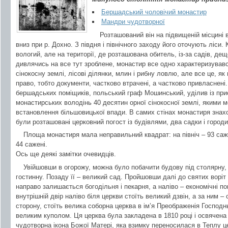
Бершадський чоловічий монастир
Мандри чудотворної
Розташований він на підвищеній місцині 
вниз при р. Дохно. З півдня і північного заходу його оточують ліси
вологий, але на території, де розташована обитель, із-за садів, де
дивлячись на все тут зроблене, монастир все одно характеризувався
сінокосну землі, лісові ділянки, млин і рибну ловлю, але все це, як
право, тобто документи, частково втрачені, а частково привласнені. 
бершадських поміщиків, польський граф Мошинський, уділив із при
монастирських володінь 40 десятин орної сінокосної землі, якими 
встановлення більшовицької впади. В самих стінах монастиря знахо
були розташовані церковний погост із будівлями, два садки і городи
Площа монастиря мала неправильний квадрат: на північ – 93 сажені
44 сажені.
Ось ще деякі замітки очевидців.
Увійшовши в огорожу, можна було побачити будову під столярну, 
гостинну. Позаду її – великий сад. Пройшовши далі до святих воріт
направо залишається богодільня і пекарня, а наліво – економічні п
внутрішній двір наліво біля церкви стоїть великий дзвін, а за ним – 
сторону, стоїть велика соборна церква в ім’я Преображенія Господ
великим куполом. Ця церква була закладена в 1810 році і освячена т
чудотворна ікона Божої Матері, яка взимку переносилася в Теплу ц