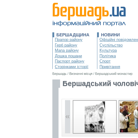
БЕРШАДЩИНА
НОВИНИ
Прапор району
Офіційні повідомле
Герб району
Суспільство
Мапа району
Культура
Дошка пошани
Політика
Паспорт району
Спорт
Сторінками історії
Привітання
Бершадь
/
Визначні місця
/
Бершадський монастир
Бершадський чолові