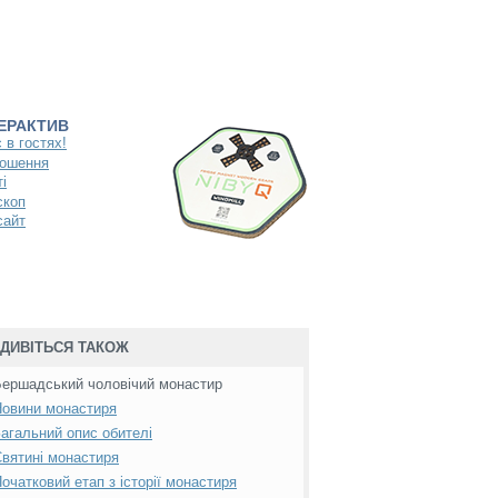
ТЕРАКТИВ
 в гостях!
ошення
і
скоп
сайт
ДИВІТЬСЯ ТАКОЖ
ершадський чоловічий монастир
овини монастиря
агальний опис обителі
вятині монастиря
очатковий етап з історії монастиря