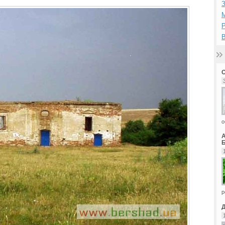
З
М
Р
В
о
Б
р