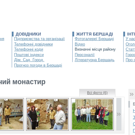
ДОВІДНИКИ
ЖИТТЯ БЕРШАДІ
ІН
ння
Підприємства та організації
Фотогалереї Бершаді
У нас
Телефонні довідники
Відео
Огол
Телефонні коди
Визначні місця району
Статт
Поштові індекси
Персоналії
Горо
Дім. Сад. Город.
Літературна Бершадь
Про 
Прогноз погоди в Бершаді
чий монастир
Всі фото (6)
Б
Н
З
С
П