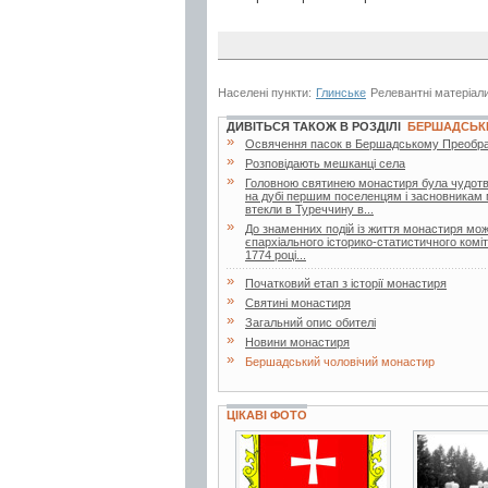
Населені пункти:
Глинське
Релевантні матеріал
ДИВІТЬСЯ ТАКОЖ В РОЗДІЛІ
БЕРШАДСЬК
»
Освячення пасок в Бершадському Преобра
»
Розповідають мешканці села
»
Головною святинею монастиря була чудотв
на дубі першим поселенцям і засновникам м
втекли в Туреччину в...
»
До знаменних подій із життя монастиря мож
єпархіального історико-статистичного коміт
1774 році...
»
Початковий етап з історії монастиря
»
Святині монастиря
»
Загальний опис обителі
»
Новини монастиря
»
Бершадський чоловічий монастир
ЦІКАВІ ФОТО
2 фото
3 фото