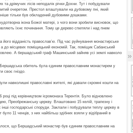
х та дрімучих лісів неподалік річки Дохни. Тут і побудували
ритий очеретом. Престол влаштували на дубовому пні, який
пізніше тільки був обкладений дубовими дошками.
чудотворна ікона Божої матері, з чого вони зробили висновок, що
овляють їхнє починання. Тому це дерево спиляли і над пнем
а його відданість православ’ю. Під час руйнування монастирське
 а до місцевих поміщицький економій. Так, поміщик Сабанський
 ловлею. А бершадський граф Машинський зайняв усі землі навколо
ь, Бершадська обитель була єдиним православним монастирем у
ти своє гніздо.
ули навколишні православні жителі, які давали скромні кошти на
 році під керівництвом ієромонаха Терентія. Було відновлено
цею, Преобрежанську церкву. Влаштовано 15 келій, трапезну і
інші господарські споруди. Заклали і побудували теплу церкву в
ут було 11 ченців, з них найбільш здібних взяли у відібраний в
вилося, що Бершадський монастир був єдиним православним на