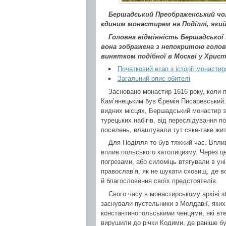
Бершадський Преображенський чол
єдиним монастирем на Поділлі, який
Головна відмінність Бершадської 
вона зображена з непокритою голово
винятком подібної в Москві у Христ
Початковий етап з історії монастир
Загальний опис обителі
Засновано монастир 1616 року, коли 
Кам’янецьким був Єремія Писаревський. І
видних місцях, Бершадський монастир зас
турецьких набігів, від переслідування п
поселень, влаштували тут сяке-таке жи
Для Поділля то був тяжкий час. Впли
вплив польського католицизму. Через ц
погрозами, або силоміць втягували в ун
православ’я, як не шукати сховищ, де в
й благословення своїх предстоятелів.
Свого часу в монастирському архіві з
заснували пустельники з Молдавії, яких
константинопольськими ченцями, які втек
вирушили до річки Кодими, де раніше б