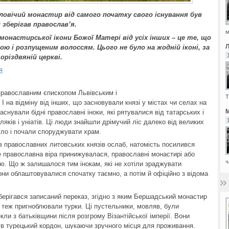
овічий монастир від самого початку свого існування був
 зберігав православ’я.
м
монастирської ікони Божої Матері від усіх інших – це те, що
ю і розпущеним волоссям. Цього не було на жодній іконі, за
оріздвяній церкві.
я
православним єпископом Львівським і
Т
 на відміну від інших, що засновували князі у містах чи селах на
М
нували бідні православні іноки, які рятувалися від татарських і
оляків і уніатів. Ці люди знайшли дрімучий ліс далеко від великих
тло і почали споруджувати храм.
в православних литовських князів ослаб, натомість посилився
е православна віра принижувалася, православні монастирі або
ч
ію. Що ж залишалося тим інокам, які не хотіли зраджувати
они облаштовувалися спочатку таємно, а потім й офіційно з відома
берігався записаний переказ, згідно з яким Бершадський монастир
 теж пригноблювали турки. Ці пустельники, мовляв, були
ли з батьківщини після розгрому Візантійської імперії. Вони
ув турецький кордон, шукаючи зручного місця для проживання.