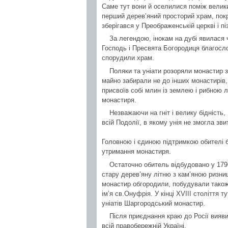
Саме тут вони й оселилися поміж велики
перший дерев’яний просторий храм, пок
зберігався у Преображенській церкві і 
За легендою, інокам на дубі явилася 
Господь і Пресвята Богородиця благосл
спорудили храм.
Поляки та уніати розоряли монастир з
майно забирали не до інших монастирів,
присвоїв собі млин із землею і рибною
монастиря.
Незважаючи на гніт і велику бідніст
всій Подолії, в якому унія не змогла зви
Головною і єдиною підтримкою обителі б
утримання монастиря.
Остаточно обитель відбудовано у 1796
стару дерев’яну літню з кам’яною ризни
монастир обгородили, побудували також 
ім’я св.Онуфрія. У кінці XVIII cтоліття т
уніатів Шаргородський монастир.
Після приєднання краю до Росії вия
всій правобережній Україні.