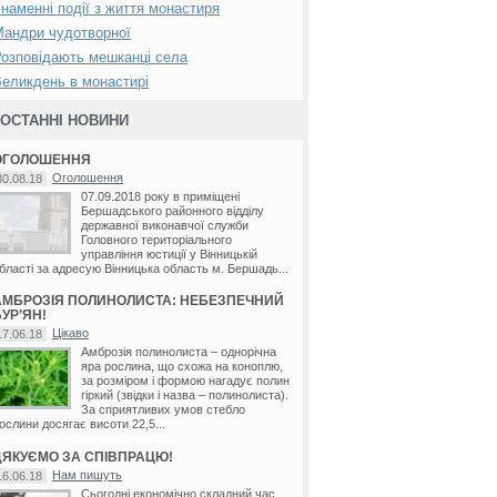
наменні події з життя монастиря
андри чудотворної
озповідають мешканці села
еликдень в монастирі
ОСТАННІ НОВИНИ
ОГОЛОШЕННЯ
Оголошення
30.08.18
07.09.2018 року в приміщені
Бершадського районного відділу
державної виконавчої служби
Головного територіального
управління юстиції у Вінницькій
бласті за адресую Вінницька область м. Бершадь...
АМБРОЗІЯ ПОЛИНОЛИСТА: НЕБЕЗПЕЧНИЙ
УР’ЯН!
Цікаво
17.06.18
Амброзія полинолиста – однорічна
яра рослина, що схожа на коноплю,
за розміром і формою нагадує полин
гіркий (звідки і назва – полинолиста).
За сприятливих умов стебло
ослини досягає висоти 22,5...
ДЯКУЄМО ЗА СПІВПРАЦЮ!
Нам пишуть
16.06.18
Сьогодні економічно складний час