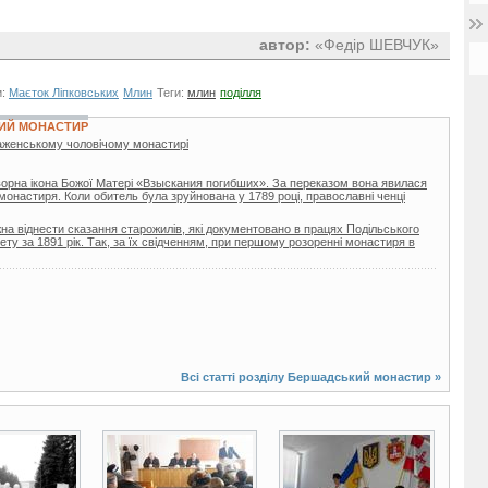
автор:
«Федір ШЕВЧУК»
и:
Маєток Ліпковських
Млин
Теги:
млин
поділля
ИЙ МОНАСТИР
женському чоловічому монастирі
орна ікона Божої Матері «Взыскания погибших». За переказом вона явилася
онастиря. Коли обитель була зруйнована у 1789 році, православні ченці
на віднести сказання старожилів, які документовано в працях Подільського
ету за 1891 рік. Так, за їх свідченням, при першому розоренні монастиря в
Всі статті розділу
Бершадський монастир
»
3 фото
3 фото