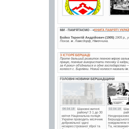
МИ - ПАМ’ЯТАЄМО - «
КНИГА ПАМ’ЯТІ УКРА
Бойко Терентій Андрійович (1905)
1905 р., 
Похов. м. Ламсдорф, Німеччина.
З ІСТОРІЇ БЕРШАДІ
Проте дальший розвиток певною мірою гальм
працю, повніше використати техніку й кадри, 
за 4 роки» об'єдналися в одне господарство
колгосп с. Бирлівки. Новий колгосп назвали ім.
ГОЛОВНІ НОВИНИ БЕРШАДЩИНИ
06.04.18
Шановні жителі
02.04.18
Шан
району! З 1 до 30
рай
квітня Національна поліція
Неодноразово
України проводить місячник
Бершадського в
добровільної здачі
повідомляли п
незареєстрованої зброї та
Та, незважаюч