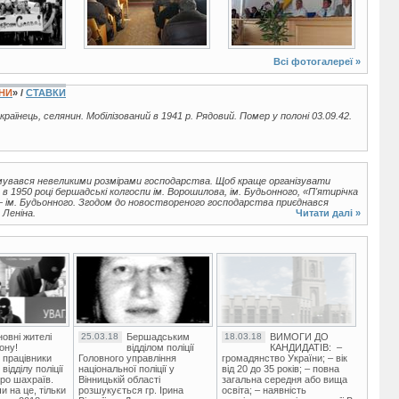
Всі фотогалереї »
ЇНИ
» /
СТАВКИ
українець, селянин. Мобілізований в 1941 р. Рядовий. Помер у полоні 03.09.42.
увався невеликими розмірами господарства. Щоб краще організувати
в 1950 році бершадські колгоспи ім. Ворошилова, ім. Будьонного, «П'ятирічка
 — ім. Будьонного. Згодом до новоствореного господарства приєднався
 Леніна.
Читати далі »
овні жителі
25.03.18
Бершадським
18.03.18
ВИМОГИ ДО
ону!
відділом поліції
КАНДИДАТІВ: –
 працівники
Головного управління
громадянство України; – вік
ідділу поліції
національної поліції у
від 20 до 35 років; – повна
ро шахраїв.
Вінницькій області
загальна середня або вища
и на це, тільки
розшукується гр. Ірина
освіта; – наявність