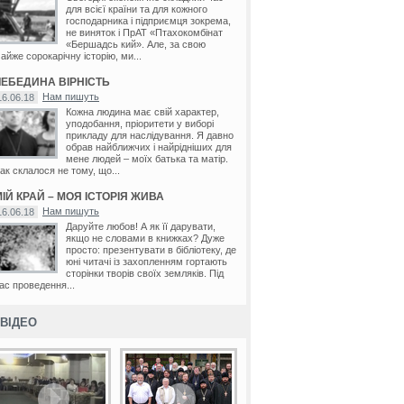
для всієї країни та для кожного
господарника і підприємця зокрема,
не виняток і ПрАТ «Птахокомбінат
«Бершадсь кий». Але, за свою
айже сорокарічну історію, ми...
ЛЕБЕДИНА ВІРНІСТЬ
Нам пишуть
16.06.18
Кожна людина має свій характер,
уподобання, пріоритети у виборі
прикладу для наслідування. Я давно
обрав найближчих і найрідніших для
мене людей – моїх батька та матір.
ак склалося не тому, що...
ІЙ КРАЙ – МОЯ ІСТОРІЯ ЖИВА
Нам пишуть
16.06.18
Даруйте любов! А як її дарувати,
якщо не словами в книжках? Дуже
просто: презентувати в бібліотеку, де
юні читачі із захопленням гортають
сторінки творів своїх земляків. Під
ас проведення...
ВІДЕО