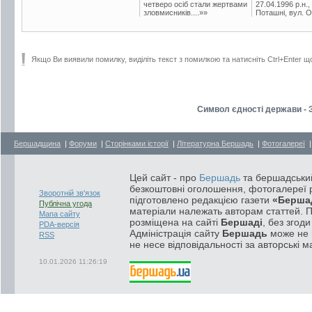
четверо осіб стали жертвами
27.04.1996 р.н.,
зловмисників....»»
Поташні, вул. Ос
Якщо Ви виявили помилку, виділіть текст з помилкою та натисніть Ctrl+Enter щ
Символ єдності держави - 
Бершадщина
|
Форуми
|
Сторінками історії
|
Літературна Бершадь
|
Фотогалереї
Цей сайт - про
Бершадь
та бершадський
безкоштовні оголошення, фотогалереї р
Зворотній зв'язок
підготовлено редакцією газети
«Берша
Публічна угода
матеріали належать авторам статтей. 
Мапа сайту
розміщена на сайті
Бершаді
, без згод
PDA-версія
Адміністрація сайту
Бершадь
може не п
RSS
не несе відповідальності за авторські м
10.01.2026 11:26:19