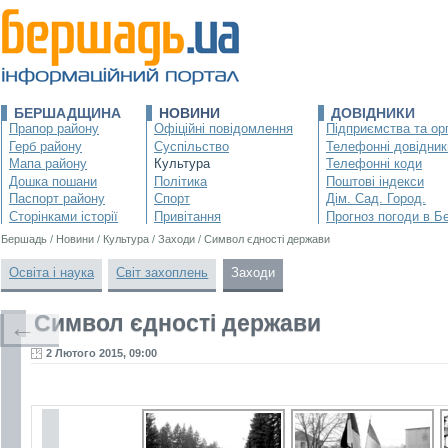
БЕРШАДЩИНА
НОВИНИ
ДОВІДНИКИ
Прапор району
Офіційні повідомлення
Підприємства та орг
Герб району
Суспільство
Телефонні довідник
Мапа району
Культура
Телефонні коди
Дошка пошани
Політика
Поштові індекси
Паспорт району
Спорт
Дім. Сад. Город.
Сторінками історії
Привітання
Прогноз погоди в Б
Бершадь
/
Новини
/
Культура
/
Заходи
/
Символ єдності держави
Освіта і наука
Світ захоплень
Заходи
Символ єдності держави
←
2 Лютого 2015, 09:00