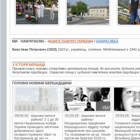
МИ - ПАМ’ЯТАЄМО - «
КНИГА ПАМ’ЯТІ УКРАЇНИ
» /
КИДРАСІВКА
Бевз Іван Петрович (1923)
1923 р., українець, селянин. Мобілізований в 1941 
З ІСТОРІЇ БЕРШАДІ
Прикрасилась новими спорудами центральна площа, де височить будинок рай
депутатів трудящих. Окрасою площі є чудовий пам'ятник вождеві трудящих В.
ГОЛОВНІ НОВИНИ БЕРШАДЩИНИ
06.04.18
Шановні жителі
02.04.18
Шановні жителі
25.03.18
Берш
району! З 1 до 30
району!
відді
квітня Національна поліція
Неодноразово працівники
Головного упра
України проводить місячник
Бершадського відділу поліції
національної пол
добровільної здачі
повідомляли про шахраїв.
Вінницькій обла
незареєстрованої зброї та
Та, незважаючи на це, тільки
розшукується гр
боєприпасів до неї.»»
протягом березня 2018-го
Віталіївна Домо