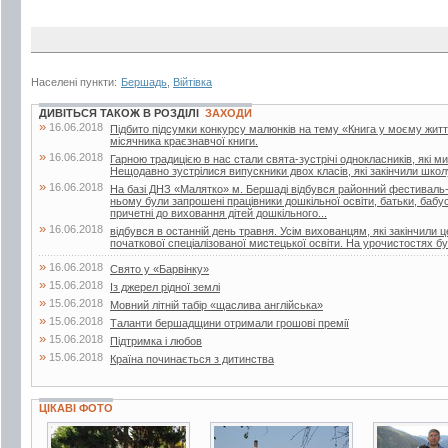
Населені пункти:
Бершадь
,
Війтівка
ДИВІТЬСЯ ТАКОЖ В РОЗДІЛІ
ЗАХОДИ
»
16.06.2018
Підбито підсумки конкурсу малюнків на тему «Книга у моєму житті»
місячника краєзнавчої книги.
»
16.06.2018
Гарною традицією в нас стали свята-зустрічі однокласників, які м
Нещодавно зустрілися випускники двох класів, які закінчили школу
»
16.06.2018
На базі ДНЗ «Малятко» м. Бершаді відбувся районний фестиваль-к
ньому були запрошені працівники дошкільної освіти, батьки, бабусі 
причетні до виховання дітей дошкільного...
»
16.06.2018
відбувся в останній день травня. Усім вихованцям, які закінчили 
початкової спеціалізованої мистецької освіти. На урочистостях бул
»
16.06.2018
Свято у «Барвінку»
»
15.06.2018
Із джерел рідної землі
»
15.06.2018
Мовний літній табір «щаслива англійська»
»
15.06.2018
Таланти бершадщини отримали грошові премії
»
15.06.2018
Підтримка і любов
»
15.06.2018
Країна починається з дитинства
ЦІКАВІ ФОТО
19 фото
3 фото
7 фото