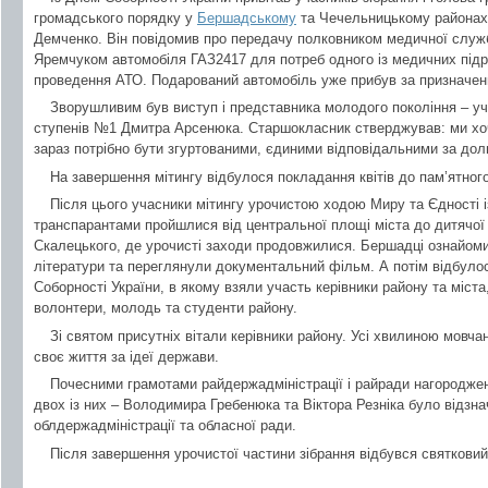
громадського порядку у
Бершадському
та Чечельницькому районах
Демченко. Він повідомив про передачу полковником медичної служ
Яремчуком автомобіля ГАЗ2417 для потреб одного із медичних підро
проведення АТО. Подарований автомобіль уже прибув за призначен
Зворушливим був виступ і представника молодого покоління – уч
ступенів №1 Дмитра Арсенюка. Старшокласник стверджував: ми хоч
зараз потрібно бути згуртованими, єдиними відповідальними за дол
На завершення мітингу відбулося покладання квітів до пам’ятного
Після цього учасники мітингу урочистою ходою Миру та Єдності і
транспарантами пройшлися від центральної площі міста до дитячої 
Скалецького, де урочисті заходи продовжилися. Бершадці ознайом
літератури та переглянули документальний фільм. А потім відбулос
Соборності України, в якому взяли участь керівники району та міста
волонтери, молодь та студенти району.
Зі святом присутніх вітали керівники району. Усі хвилиною мовча
своє життя за ідеї держави.
Почесними грамотами райдержадміністрації і райради нагороджено
двох із них – Володимира Гребенюка та Віктора Резніка було відз
облдержадміністрації та обласної ради.
Після завершення урочистої частини зібрання відбувся святковий