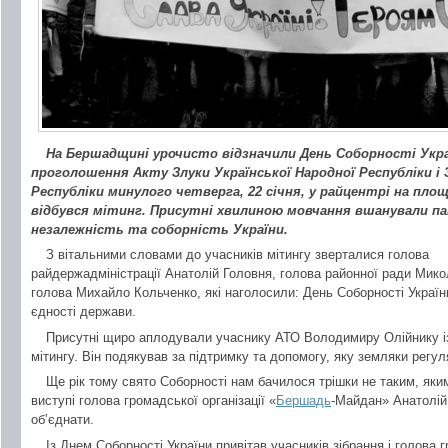
На Бершадщині урочисто відзначили День Соборності Україн
проголошення Акту Злуки Української Народної Республіки і 
Республіки минулого четверга, 22 січня, у райцентрі на площ
відбувся мітинг. Присутні хвилиною мовчання вшанували па
незалежність та соборність України.
З вітальними словами до учасників мітингу зверталися голова
райдержадміністрації Анатолій Головня, голова районної ради Мик
голова Михайло Кольченко, які наголосили: День Соборності Україн
єдності держави.
Присутні щиро аплодували учаснику АТО Володимиру Олійнику 
мітингу. Він подякував за підтримку та допомогу, яку земляки регу
Ще рік тому свято Соборності нам бачилося трішки не таким, яки
виступі голова громадської організації «
Бершадь
-Майдан» Анатолій 
об’єднати.
Із Днем Соборності України привітав учасників зібрання і голов