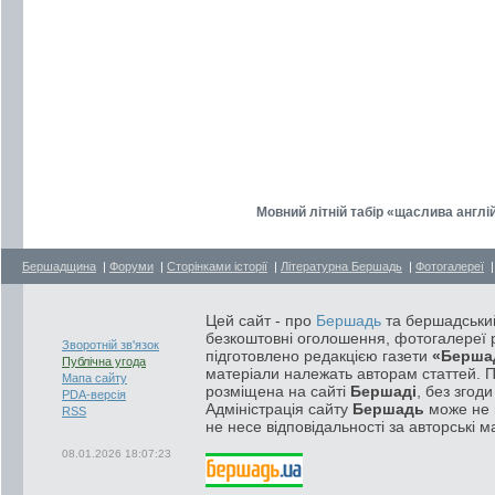
Мовний літній табір «щаслива англі
Бершадщина
|
Форуми
|
Сторінками історії
|
Літературна Бершадь
|
Фотогалереї
Цей сайт - про
Бершадь
та бершадський
безкоштовні оголошення, фотогалереї р
Зворотній зв'язок
підготовлено редакцією газети
«Берша
Публічна угода
матеріали належать авторам статтей. 
Мапа сайту
розміщена на сайті
Бершаді
, без згод
PDA-версія
Адміністрація сайту
Бершадь
може не п
RSS
не несе відповідальності за авторські м
08.01.2026 18:07:23