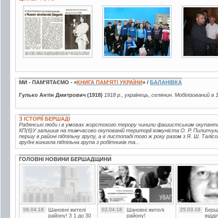
20 фото
2 фото
3 фото
МИ - ПАМ’ЯТАЄМО - «
КНИГА ПАМ’ЯТІ УКРАЇНИ
» /
БАЛАНІВКА
Гулько Антін Дмитрович (1918)
1918 р., українець, селянин. Мобілізований в 
З ІСТОРІЇ БЕРШАДІ
Радянські люди і в умовах жорстокого терору чинили фашистським окупантам
КП(б)У залишив на тимчасово окупованій території комуніста О. Р. Пилипчука,
першу в районі підпільну групу, а в листопаді того ж року разом з Я. Ш. Таліс
грудні виникла підпільна група з робітників та...
ГОЛОВНІ НОВИНИ БЕРШАДЩИНИ
06.04.18
Шановні жителі
02.04.18
Шановні жителі
25.03.18
Берш
району! З 1 до 30
району!
відді