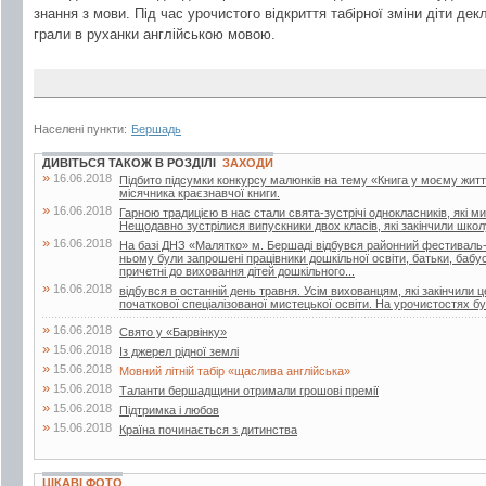
знання з мови. Під час урочистого відкриття табірної зміни діти дек
грали в руханки англійською мовою.
Населені пункти:
Бершадь
ДИВІТЬСЯ ТАКОЖ В РОЗДІЛІ
ЗАХОДИ
»
16.06.2018
Підбито підсумки конкурсу малюнків на тему «Книга у моєму житті»
місячника краєзнавчої книги.
»
16.06.2018
Гарною традицією в нас стали свята-зустрічі однокласників, які м
Нещодавно зустрілися випускники двох класів, які закінчили школу
»
16.06.2018
На базі ДНЗ «Малятко» м. Бершаді відбувся районний фестиваль-к
ньому були запрошені працівники дошкільної освіти, батьки, бабусі 
причетні до виховання дітей дошкільного...
»
16.06.2018
відбувся в останній день травня. Усім вихованцям, які закінчили 
початкової спеціалізованої мистецької освіти. На урочистостях бул
»
16.06.2018
Свято у «Барвінку»
»
15.06.2018
Із джерел рідної землі
»
15.06.2018
Мовний літній табір «щаслива англійська»
»
15.06.2018
Таланти бершадщини отримали грошові премії
»
15.06.2018
Підтримка і любов
»
15.06.2018
Країна починається з дитинства
ЦІКАВІ ФОТО