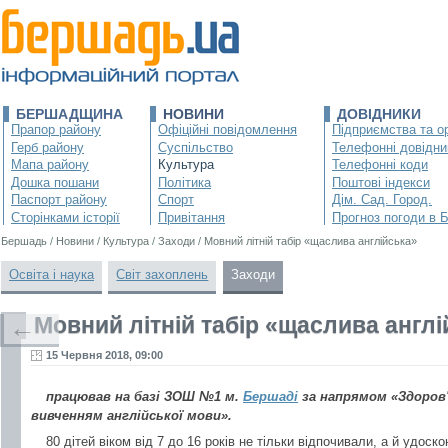
БЕРШАДЩИНА
НОВИНИ
ДОВІДНИКИ
Прапор району
Офіційні повідомлення
Підприємства та ор
Герб району
Суспільство
Телефонні довідни
Мапа району
Культура
Телефонні коди
Дошка пошани
Політика
Поштові індекси
Паспорт району
Спорт
Дім. Сад. Город.
Сторінками історії
Привітання
Прогноз погоди в 
Бершадь
/
Новини
/
Культура
/
Заходи
/
Мовний літній табір «щаслива англійська»
Освіта і наука
Світ захоплень
Заходи
Мовний літній табір «щаслива англі
←
15 Червня 2018, 09:00
працював на базі ЗОШ №1 м.
Бершаді
за напрямом «Здоров'
вивченням англійської мови».
80 дітей віком від 7 до 16 років не тільки відпочивали, а й удос