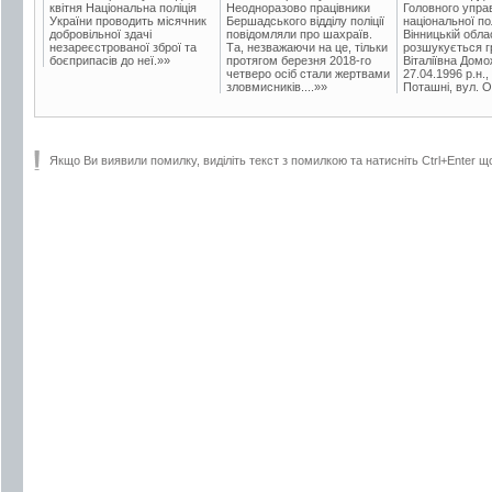
квітня Національна поліція
Неодноразово працівники
Головного упра
України проводить місячник
Бершадського відділу поліції
національної пол
добровільної здачі
повідомляли про шахраїв.
Вінницькій обла
незареєстрованої зброї та
Та, незважаючи на це, тільки
розшукується гр
боєприпасів до неї.»»
протягом березня 2018-го
Віталіївна Домо
четверо осіб стали жертвами
27.04.1996 р.н.,
зловмисників....»»
Поташні, вул. Ос
Якщо Ви виявили помилку, виділіть текст з помилкою та натисніть Ctrl+Enter щ