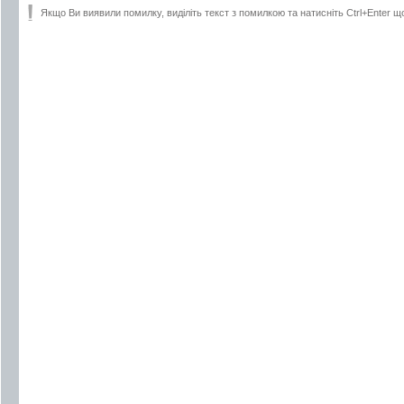
Якщо Ви виявили помилку, виділіть текст з помилкою та натисніть Ctrl+Enter щ