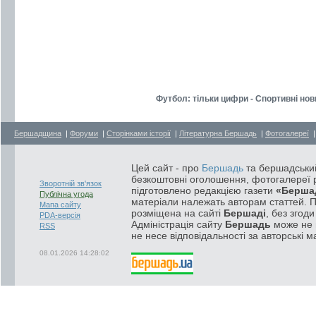
Футбол: тільки цифри - Спортивні нов
Бершадщина
|
Форуми
|
Сторінками історії
|
Літературна Бершадь
|
Фотогалереї
Цей сайт - про
Бершадь
та бершадський
безкоштовні оголошення, фотогалереї р
Зворотній зв'язок
підготовлено редакцією газети
«Берша
Публічна угода
матеріали належать авторам статтей. 
Мапа сайту
розміщена на сайті
Бершаді
, без згод
PDA-версія
Адміністрація сайту
Бершадь
може не п
RSS
не несе відповідальності за авторські м
08.01.2026 14:28:02