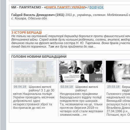
МИ - ПАМ’ЯТАЄМО - «
КНИГА ПАМ’ЯТІ УКРАЇНИ
» /
ВОВЧОК
Гайдей Василь Демидович (1911)
1911 р., українець, селянин. Мобілізований 
с. Кошара, Одеська обл.
З ІСТОРІЇ БЕРШАДІ
Не тільки на окупованій території бершадці боролися проти фашистської неч
Вітчизняної війни. Серед воїнів були колишні робітники, селяни, вчителі, медп
дівчиною пішла на фронт медична сестра Н. Ю. Тартачна. Вона брала участь 
понад двісті поранених. Там же була прийнята до лав...
ГОЛОВНІ НОВИНИ БЕРШАДЩИНИ
06.04.18
Шановні жителі
02.04.18
Шановні жителі
25.03.18
Берш
району! З 1 до 30
району!
відді
квітня Національна поліція
Неодноразово працівники
Головного упра
України проводить місячник
Бершадського відділу поліції
національної пол
добровільної здачі
повідомляли про шахраїв.
Вінницькій обла
незареєстрованої зброї та
Та, незважаючи на це, тільки
розшукується гр
боєприпасів до неї.»»
протягом березня 2018-го
Віталіївна Домо
четверо осіб стали жертвами
27.04.1996 р.н.,
зловмисників....»»
Поташні, вул. Ос