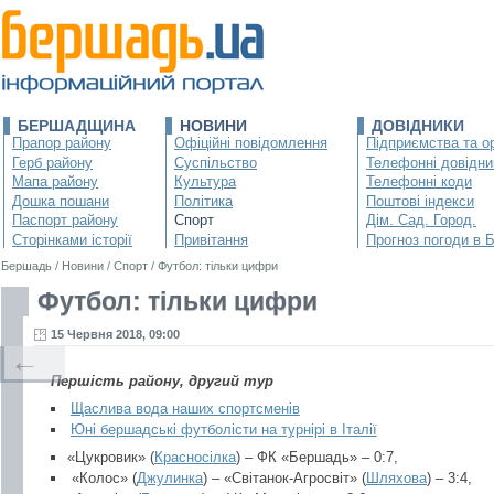
БЕРШАДЩИНА
НОВИНИ
ДОВІДНИКИ
Прапор району
Офіційні повідомлення
Підприємства та ор
Герб району
Суспільство
Телефонні довідни
Мапа району
Культура
Телефонні коди
Дошка пошани
Політика
Поштові індекси
Паспорт району
Спорт
Дім. Сад. Город.
Сторінками історії
Привітання
Прогноз погоди в 
Бершадь
/
Новини
/
Спорт
/
Футбол: тільки цифри
Футбол: тільки цифри
15 Червня 2018, 09:00
←
Першість району, другий тур
Щаслива вода наших спортсменів
Юні бершадські футболісти на турнірі в Італії
«Цукровик» (
Красносілка
) – ФК «Бершадь» – 0:7,
«Колос» (
Джулинка
) – «Світанок-Агросвіт» (
Шляхова
) – 3:4,