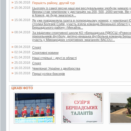
»
15.06.2018
Першість району, другий тур
»
15.06.2018
Цьогоріч із самої весни наші юні веслувальники здобули чимало ус
Вінниці став чемпіоном у дистанціях на 200, 500, 2000 метрів. Він
в Ковелі, де буде змагатися...
»
15.06.2018
Як уже повідомляла газета в попередньому номері, у чемпіонаті Є
столиці Болгарії Софії, участь взяла команда Вінницької області у
Бершадського району і Михайла...
»
08.04.2018
За ініціативи спортивної школи КО «Бершадська РДЮСШ «Ровесник
прихильників футболу, дитячо-юнацька футбольна команда Берш
участь у Міжнародних спортивних змаганнях BACOLI...
»
08.04.2018
Спорт
»
02.04.2018
Спортивні новини
»
01.04.2018
Наші стрільці – другі в області
»
25.03.2018
Спорт
»
16.03.2018
Чемпіонат України з двоборства
»
16.03.2018
Перші успіхи боксерів
ЦІКАВІ ФОТО
6 фото
2 фото
11 фото