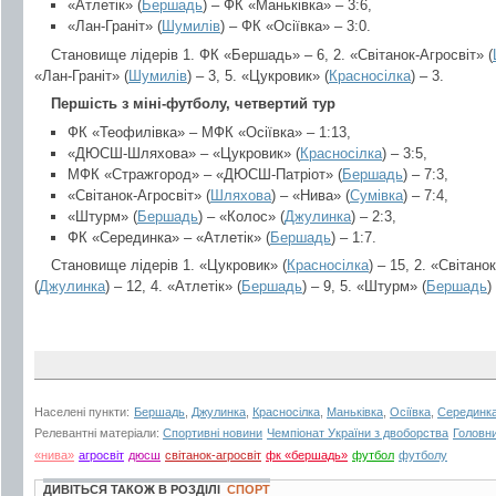
«Атлетік» (
Бершадь
) – ФК «Маньківка» – 3:6,
«Лан-Граніт» (
Шумилів
) – ФК «Осіївка» – 3:0.
Становище лідерів 1. ФК «Бершадь» – 6, 2. «Світанок-Агросвіт» (
«Лан-Граніт» (
Шумилів
) – 3, 5. «Цукровик» (
Красносілка
) – 3.
Першість з міні-футболу, четвертий тур
ФК «Теофилівка» – МФК «Осіївка» – 1:13,
«ДЮСШ-Шляхова» – «Цукровик» (
Красносілка
) – 3:5,
МФК «Стражгород» – «ДЮСШ-Патріот» (
Бершадь
) – 7:3,
«Світанок-Агросвіт» (
Шляхова
) – «Нива» (
Сумівка
) – 7:4,
«Штурм» (
Бершадь
) – «Колос» (
Джулинка
) – 2:3,
ФК «Серединка» – «Атлетік» (
Бершадь
) – 1:7.
Становище лідерів 1. «Цукровик» (
Красносілка
) – 15, 2. «Світано
(
Джулинка
) – 12, 4. «Атлетік» (
Бершадь
) – 9, 5. «Штурм» (
Бершадь
)
Населені пункти:
Бершадь
,
Джулинка
,
Красносілка
,
Маньківка
,
Осіївка
,
Серединк
Релевантні матеріали:
Спортивні новини
Чемпіонат України з двоборства
Головни
«нива»
агросвіт
дюсш
світанок-агросвіт
фк «бершадь»
футбол
футболу
ДИВІТЬСЯ ТАКОЖ В РОЗДІЛІ
СПОРТ