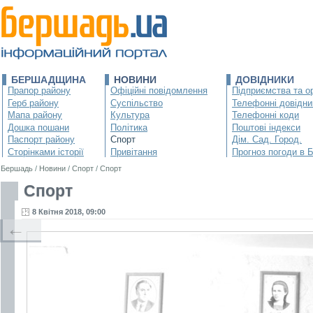
БЕРШАДЩИНА
НОВИНИ
ДОВІДНИКИ
Прапор району
Офіційні повідомлення
Підприємства та ор
Герб району
Суспільство
Телефонні довідни
Мапа району
Культура
Телефонні коди
Дошка пошани
Політика
Поштові індекси
Паспорт району
Спорт
Дім. Сад. Город.
Сторінками історії
Привітання
Прогноз погоди в 
Бершадь
/
Новини
/
Спорт
/
Спорт
Спорт
8 Квітня 2018, 09:00
←