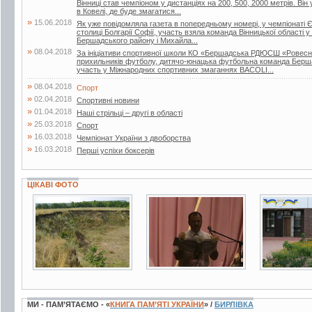
Вінниці став чемпіоном у дистанціях на 200, 500, 2000 метрів. Він
в Ковелі, де буде змагатися...
»
15.06.2018
Як уже повідомляла газета в попередньому номері, у чемпіонаті Є
столиці Болгарії Софії, участь взяла команда Вінницької області у
Бершадського району і Михайла...
»
08.04.2018
За ініціативи спортивної школи КО «Бершадська РДЮСШ «Ровесник
прихильників футболу, дитячо-юнацька футбольна команда Берш
участь у Міжнародних спортивних змаганнях BACOLI...
»
08.04.2018
Спорт
»
02.04.2018
Спортивні новини
»
01.04.2018
Наші стрільці – другі в області
»
25.03.2018
Спорт
»
16.03.2018
Чемпіонат України з двоборства
»
16.03.2018
Перші успіхи боксерів
ЦІКАВІ ФОТО
14 фото
7 фото
13 фото
МИ - ПАМ’ЯТАЄМО - «
КНИГА ПАМ’ЯТІ УКРАЇНИ
» /
БИРЛІВКА