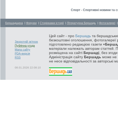
Спорт - Спортивні новини та 
Бершадщина
|
Форуми
|
Сторінками історії
|
Літературна Бершадь
|
Фотогалереї
Цей сайт - про
Бершадь
та бершадський
безкоштовні оголошення, фотогалереї р
Зворотній зв'язок
підготовлено редакцією газети
«Берша
Публічна угода
матеріали належать авторам статтей. 
Мапа сайту
розміщена на сайті
Бершаді
, без згод
PDA-версія
Адміністрація сайту
Бершадь
може не п
RSS
не несе відповідальності за авторські м
08.01.2026 22:08:10