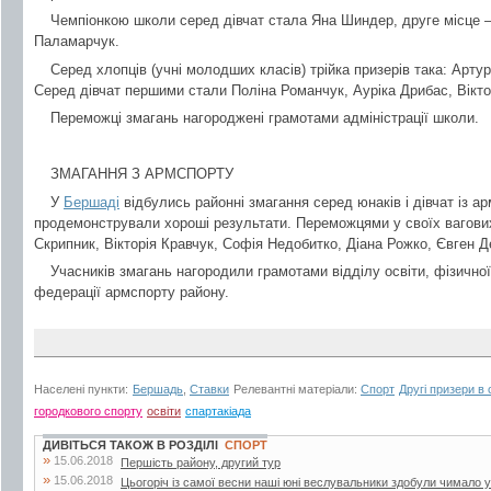
Чемпіонкою школи серед дівчат стала Яна Шиндер, друге місце –
Паламарчук.
Серед хлопців (учні молодших класів) трійка призерів така: Арт
Серед дівчат першими стали Поліна Романчук, Ауріка Дрибас, Вікто
Переможці змагань нагороджені грамотами адміністрації школи.
ЗМАГАННЯ З АРМСПОРТУ
У
Бершаді
відбулись районні змагання серед юнаків і дівчат із а
продемонстрували хороші результати. Переможцями у своїх вагови
Скрипник, Вікторія Кравчук, Софія Недобитко, Діана Рожко, Євген 
Учасників змагань нагородили грамотами відділу освіти, фізично
федерації армспорту району.
Населені пункти:
Бершадь
,
Ставки
Релевантні матеріали:
Спорт
Другі призери в 
городкового спорту
освіти
спартакіада
ДИВІТЬСЯ ТАКОЖ В РОЗДІЛІ
СПОРТ
»
15.06.2018
Першість району, другий тур
»
15.06.2018
Цьогоріч із самої весни наші юні веслувальники здобули чимало ус