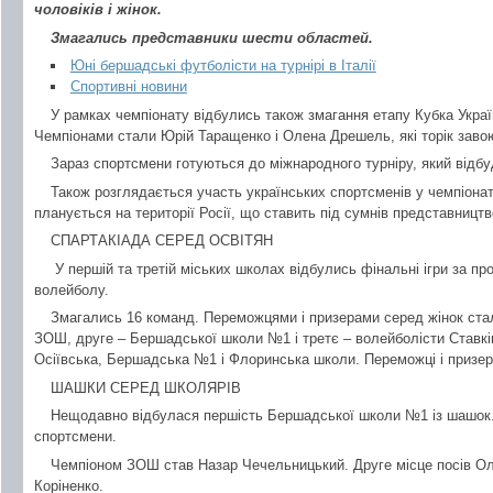
чоловіків і жінок.
Змагались представники шести областей.
Юні бершадські футболісти на турнірі в Італії
Спортивні новини
У рамках чемпіонату відбулись також змагання етапу Кубка Украї
Чемпіонами стали Юрій Таращенко і Олена Дрешель, які торік завою
Зараз спортсмени готуються до міжнародного турніру, який відбу
Також розглядається участь українських спортсменів у чемпіона
планується на території Росії, що ставить під сумнів представництв
СПАРТАКІАДА СЕРЕД ОСВІТЯН
У першій та третій міських школах відбулись фінальні ігри за пр
волейболу.
Змагались 16 команд. Переможцями і призерами серед жінок стал
ЗОШ, друге – Бершадської школи №1 і третє – волейболісти Ставкі
Осіївська, Бершадська №1 і Флоринська школи. Переможці і призер
ШАШКИ СЕРЕД ШКОЛЯРІВ
Нещодавно відбулася першість Бершадської школи №1 із шашок.
спортсмени.
Чемпіоном ЗОШ став Назар Чечельницький. Друге місце посів Ол
Коріненко.