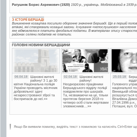
Ратушняк Борис Ахремович (1920)
1920 р., українець. Мобілізований в 1939 
З ІСТОРІЇ БЕРШАДІ
Виникнення козацтва посилило оборонне значення Бершаді. Ще в першій половин
втікачі, які створювали козацькі загони. Існування «непослушного» населення
яке відмовлялося платити феодальні податки. В матеріалах опису староства 
районах селяни податків не платили.
ГОЛОВНІ НОВИНИ БЕРШАДЩИНИ
06.04.18
Шановні жителі
02.04.18
Шановні жителі
25.03.18
Берш
району! З 1 до 30
району!
відді
квітня Національна поліція
Неодноразово працівники
Головного упра
України проводить місячник
Бершадського відділу поліції
національної пол
добровільної здачі
повідомляли про шахраїв.
Вінницькій обла
незареєстрованої зброї та
Та, незважаючи на це, тільки
розшукується гр
боєприпасів до неї.»»
протягом березня 2018-го
Віталіївна Домо
четверо осіб стали жертвами
27.04.1996 р.н.,
зловмисників....»»
Поташні, вул. Ос
Якщо Ви виявили помилку, виділіть текст з помилкою та натисніть Ctrl+Enter щ