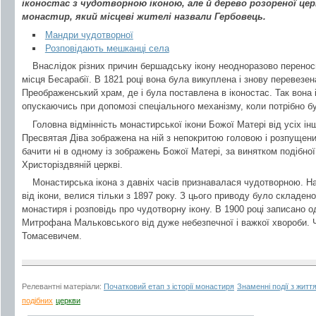
іконостас з чудотворною іконою, але й дерево розореної церк
монастир, який місцеві жителі назвали Гербовець.
Мандри чудотворної
Розповідають мешканці села
Внаслідок різних причин бершадську ікону неодноразово переноси
місця Бесарабії. В 1821 році вона була викуплена і знову перевезе
Преображенський храм, де і була поставлена в іконостас. Так вона і
опускаючись при допомозі спеціального механізму, коли потрібно б
Головна відмінність монастирської ікони Божої Матері від усіх і
Пресвятая Діва зображена на ній з непокритою головою і розпущен
бачити ні в одному із зображень Божої Матері, за винятком подібної
Христоріздвяній церкві.
Монастирська ікона з давніх часів признавалася чудотворною. На
від ікони, велися тільки з 1897 року. З цього приводу було складен
монастиря і розповідь про чудотворну ікону. В 1900 році записано 
Митрофана Мальковського від дуже небезпечної і важкої хвороби.
Томасевичем.
Релевантні матеріали:
Початковий етап з історії монастиря
Знаменні події з жит
подібних
церкви