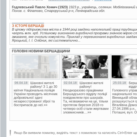
Годлевський Павло Хомич (1923)
1923 р., українець, селянин. Мобілізований 
Похов. с. Філатово, Староруський р-н, Ленінградська обл.
З ІСТОРІЇ БЕРШАДІ
В цілому підприємства міста в 1944 році завдяки наполегливій праці трудящи
чверть млн. крб. Успішному виконанню виробничої програми значною мірою с
змагання, яке очолили комуністи. Приклад у перевиконанні виробничих завдань
Яроцький, І. І. Олійник, які систематично...
ГОЛОВНІ НОВИНИ БЕРШАДЩИНИ
06.04.18
Шановні жителі
02.04.18
Шановні жителі
25.03.18
Берш
району! З 1 до 30
району!
відді
квітня Національна поліція
Неодноразово працівники
Головного упра
України проводить місячник
Бершадського відділу поліції
національної пол
добровільної здачі
повідомляли про шахраїв.
Вінницькій обла
незареєстрованої зброї та
Та, незважаючи на це, тільки
розшукується гр
боєприпасів до неї.»»
протягом березня 2018-го
Віталіївна Домо
четверо осіб стали жертвами
27.04.1996 р.н.,
зловмисників....»»
Поташні, вул. Ос
Якщо Ви виявили помилку, виділіть текст з помилкою та натисніть Ctrl+Enter щ