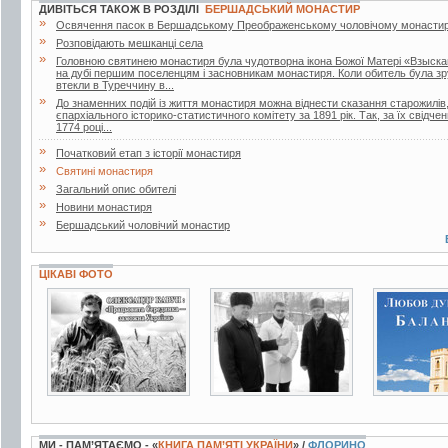
ДИВІТЬСЯ ТАКОЖ В РОЗДІЛІ
БЕРШАДСЬКИЙ МОНАСТИР
»
Освячення пасок в Бершадському Преображенському чоловічому монастир
»
Розповідають мешканці села
»
Головною святинею монастиря була чудотворна ікона Божої Матері «Взыска
на дубі першим поселенцям і засновникам монастиря. Коли обитель була зру
втекли в Туреччину в...
»
До знаменних подій із життя монастиря можна віднести сказання старожилів
єпархіального історико-статистичного комітету за 1891 рік. Так, за їх свід
1774 році...
»
Початковий етап з історії монастиря
»
Святині монастиря
»
Загальний опис обителі
»
Новини монастиря
»
Бершадський чоловічий монастир
ЦІКАВІ ФОТО
4 фото
2 фото
4 фото
МИ - ПАМ’ЯТАЄМО - «
КНИГА ПАМ’ЯТІ УКРАЇНИ
» /
ФЛОРИНО