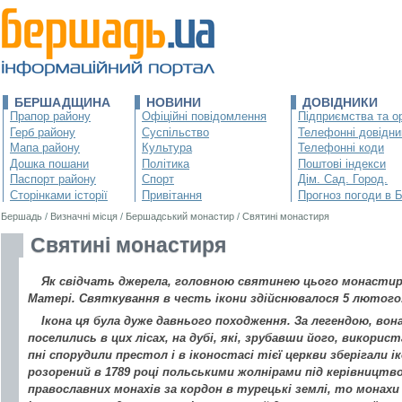
БЕРШАДЩИНА
НОВИНИ
ДОВІДНИКИ
Прапор району
Офіційні повідомлення
Підприємства та ор
Герб району
Суспільство
Телефонні довідни
Мапа району
Культура
Телефонні коди
Дошка пошани
Політика
Поштові індекси
Паспорт району
Спорт
Дім. Сад. Город.
Сторінками історії
Привітання
Прогноз погоди в 
Бершадь
/
Визначні місця
/
Бершадський монастир
/
Святині монастиря
Святині монастиря
Як свідчать джерела, головною святинею цього монастир
Матері. Святкування в честь ікони здійснювалося 5 лютого
Ікона ця була дуже давнього походження. За легендою, вон
поселились в цих лісах, на дубі, які, зрубавши його, викори
пні спорудили престол і в іконостасі тієї церкви зберігали
розорений в 1789 році польськими жолнірами під керівництво
православних монахів за кордон в турецькі землі, то монахи