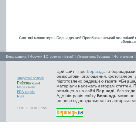
Святині монастиря - Бершадський Преображенський чоловічий м
зберігав
Бершадщина
|
Форуми
|
Сторінками історії
|
Літературна Бершадь
|
Фотогалереї
Цей сайт - про
Бершадь
та бершадський
безкоштовні оголошення, фотогалереї р
Зворотній зв'язок
підготовлено редакцією газети
«Берша
Публічна угода
матеріали належать авторам статтей. 
Мапа сайту
розміщена на сайті
Бершаді
, без згод
PDA-версія
Адміністрація сайту
Бершадь
може не п
RSS
не несе відповідальності за авторські м
11.01.2026 06:07:55