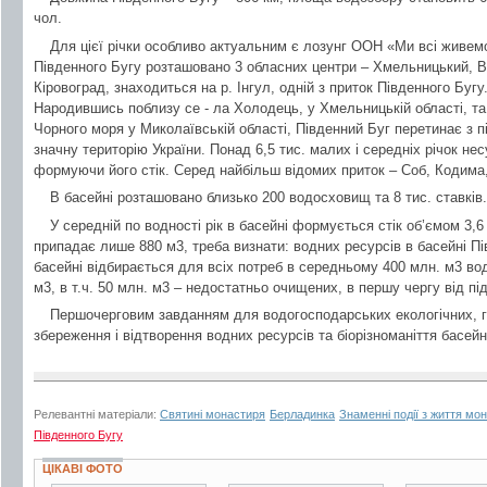
чол.
Для цієї річки особливо актуальним є лозунг ООН «Ми всі живемо
Південного Бугу розташовано 3 обласних центри – Хмельницький, В
Кіровоград, знаходиться на р. Інгул, одній з приток Південного Бугу
Народившись поблизу се - ла Холодець, у Хмельницькій області, т
Чорного моря у Миколаївській області, Південний Буг перетинає з пі
значну територію України. Понад 6,5 тис. малих і середніх річок нес
формуючи його стік. Серед найбільш відомих приток – Соб, Кодима,
В басейні розташовано близько 200 водосховищ та 8 тис. ставків.
У середній по водності рік в басейні формується стік об’ємом 3
припадає лише 880 м3, треба визнати: водних ресурсів в басейні Пі
басейні відбирається для всіх потреб в середньому 400 млн. м3 вод
м3, в т.ч. 50 млн. м3 – недостатньо очищених, в першу чергу від п
Першочерговим завданням для водогосподарських екологічних, г
збереження і відтворення водних ресурсів та біорізноманіття басей
Релевантні матеріали:
Святині монастиря
Берладинка
Знаменні події з життя мо
Південного Бугу
ЦІКАВІ ФОТО