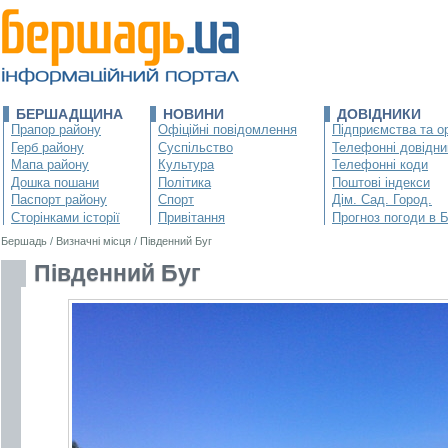
БЕРШАДЩИНА
НОВИНИ
ДОВІДНИКИ
Прапор району
Офіційні повідомлення
Підприємства та ор
Герб району
Суспільство
Телефонні довідни
Мапа району
Культура
Телефонні коди
Дошка пошани
Політика
Поштові індекси
Паспорт району
Спорт
Дім. Сад. Город.
Сторінками історії
Привітання
Прогноз погоди в 
Бершадь
/
Визначні місця
/
Південний Буг
Південний Буг