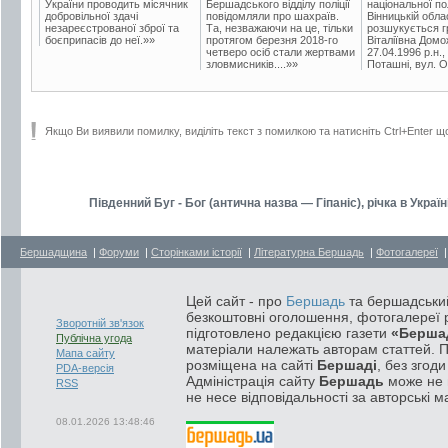
України проводить місячник
Бершадського відділу поліції
національної пол
добровільної здачі
повідомляли про шахраїв.
Вінницькій обла
незареєстрованої зброї та
Та, незважаючи на це, тільки
розшукується гр
боєприпасів до неї.»»
протягом березня 2018-го
Віталіївна Домо
четверо осіб стали жертвами
27.04.1996 р.н.,
зловмисників....»»
Поташні, вул. Ос
Якщо Ви виявили помилку, виділіть текст з помилкою та натисніть Ctrl+Enter щ
Південний Буг - Бог (антична назва — Гіпаніс), річка в Укра
Бершадщина
|
Форуми
|
Сторінками історії
|
Літературна Бершадь
|
Фотогалереї
Цей сайт - про
Бершадь
та бершадський
безкоштовні оголошення, фотогалереї р
Зворотній зв'язок
підготовлено редакцією газети
«Берша
Публічна угода
матеріали належать авторам статтей. 
Мапа сайту
розміщена на сайті
Бершаді
, без згод
PDA-версія
Адміністрація сайту
Бершадь
може не п
RSS
не несе відповідальності за авторські м
08.01.2026 13:48:46