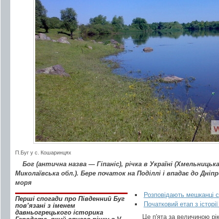
П.Буг у с. Кошаринцях
Бог (антична назва — Гіпаніс), річка в Україні (Хмельницьк
Миколаївська обл.). Бере початок на Поділлі і впадає до Дні
моря
Розповідають мешканці 
Перші спогади про Південний Буг
Початковий етап з історі
пов’язані з іменем
давньогрецького історика
Це п'ята за величиною рік