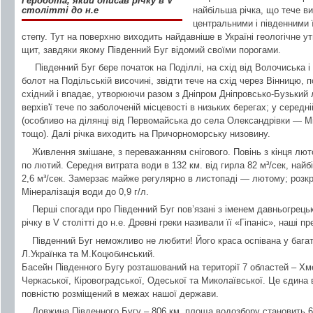
Геродота, який описав річку в V
найбільша річка, що тече в
столітті до н.е
центральними і південними ї
степу. Тут на поверхню виходить найдавніше в Україні геологічне у
щит, завдяки якому Південний Буг відомий своїми порогами.
Південний Буг бере початок на Поділлі, на схід від Волочиська і
болот на Подільській височині, звідти тече на схід через Вінницю, 
східний і впадає, утворюючи разом з Дніпром Дніпровсько-Бузький 
верхів'ї тече по заболоченій місцевості в низьких берегах; у середні
(особливо на ділянці від Первомайська до села Олександрівки — Міг
тощо). Далі річка виходить на Причорноморську низовину.
Живлення змішане, з переважанням снігового. Повінь з кінця лют
по лютий. Середня витрата води в 132 км. від гирла 82 м³/сек, на
2,6 м³/сек. Замерзає майже регулярно в листопаді — лютому; розк
Мінералізація води до 0,9 г/л.
Перші спогади про Південний Буг пов’язані з іменем давньогрецьк
річку в V столітті до н.е. Древні греки називали її «Гіпаніс», наші п
Південний Буг неможливо не любити! Його краса оспівана у багат
Л.Українка та М.Коцюбинський.
Басейн Південного Бугу розташований на території 7 областей – Хме
Черкаської, Кіровоградської, Одеської та Миколаївської. Це єдина в
повністю розміщений в межах нашої держави.
Довжина Південного Бугу – 806 км, площа водозбору становить 6