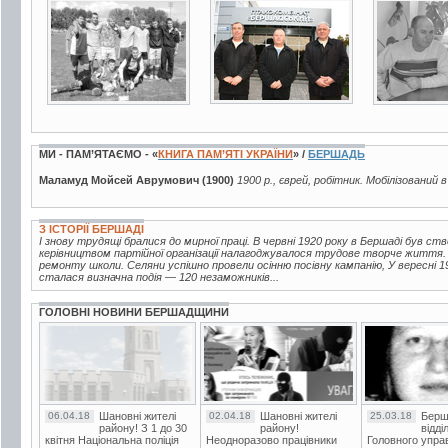
2 фото
3 фото
2 фото
МИ - ПАМ’ЯТАЄМО - «
КНИГА ПАМ’ЯТІ УКРАЇНИ
» /
БЕРШАДЬ
Маламуд Мойсей Аврумович (1900)
1900 р., єврей, робітник. Мобілізований в
З ІСТОРІЇ БЕРШАДІ
І знову трудящі бралися до мирної праці. В червні 1920 року в Бершаді був с
керівництвом партійної організації налагоджувалося трудове творче життя. 
ремонту школи. Селяни успішно провели осінню посівну кампанію, У вересні 
сталася визначна подія — 120 незаможників...
ГОЛОВНІ НОВИНИ БЕРШАДЩИНИ
06.04.18
Шановні жителі
02.04.18
Шановні жителі
25.03.18
Берш
району! З 1 до 30
району!
відді
квітня Національна поліція
Неодноразово працівники
Головного упра