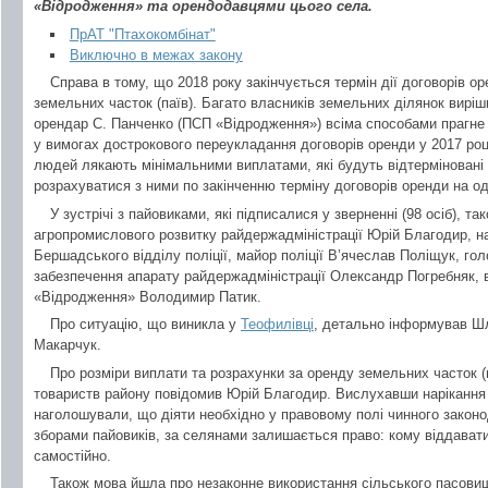
«Відродження» та орендодавцями цього села.
ПрАТ "Птахокомбінат"
Виключно в межах закону
Справа в тому, що 2018 року закінчується термін дії договорів о
земельних часток (паїв). Багато власників земельних ділянок виріш
орендар С. Панченко (ПСП «Відродження») всіма способами прагне 
у вимогах дострокового переукладання договорів оренди у 2017 році
людей лякають мінімальними виплатами, які будуть відтерміновані 
розрахуватися з ними по закінченню терміну договорів оренди на о
У зустрічі з пайовиками, які підписалися у зверненні (98 осіб), 
агропромислового розвитку райдержадміністрації Юрій Благодир, н
Бершадського відділу поліції, майор поліції В’ячеслав Поліщук, го
забезпечення апарату райдержадміністрації Олександр Погребняк,
«Відродження» Володимир Патик.
Про ситуацію, що виникла у
Теофилівці
, детально інформував Ш
Макарчук.
Про розміри виплати та розрахунки за оренду земельних часток (п
товариств району повідомив Юрій Благодир. Вислухавши нарікання 
наголошували, що діяти необхідно у правовому полі чинного закон
зборами пайовиків, за селянами залишається право: кому віддавати
самостійно.
Також мова йшла про незаконне використання сільського пасови