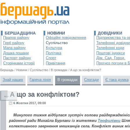
БЕРШАДЩИНА
НОВИНИ
ДОВІДНИКИ
Прапор району
Офіційні повідомлення
Підприємства та ор
Герб району
Суспільство
Телефонні довідни
Мапа району
Культура
Телефонні коди
Дошка пошани
Політика
Поштові індекси
Паспорт району
Спорт
Дім. Сад. Город.
Сторінками історії
Привітання
Прогноз погоди в 
Бершадь
/
Новини
/
Суспільство
/
В громадах
/
А що за конфліктом?
Знай наших
Гаряча лінія
В громадах
Спогади
Є така думка
А що за конфліктом?
←
6 Жовтня 2017, 09:00
Минулого тижня відбулася зустріч голови райдержадмініс
районної ради Михайла Бурлаки із жителями
Теофилівки
Шлях
колективного звернення мешканців села. Конфлікт виник мі