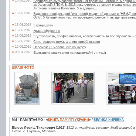
»
16.06.2018
Бершадська амбулаторія загальної практики – сімейної медицини
амбулаторій ЗПСМ. Із 2016 року очолює установу мудра жінка, зна
Антоніна Іванівна Колесник. У медицині...
»
16.06.2018
Відділення невідкладної (екстреної) медичної допомоги (НЕМД) 
ОЛІЛ. У більшій його частині проведено ремонти, які ще тривають.
»
16.06.2018
Заради дітей
»
16.06.2018
Краще відділення
»
16.06.2018
Згуртованість, професіоналізм, колегіальність та послідовність – г
»
15.06.2018
Спиртозаводу нема, а спирт виробляється
»
15.06.2018
Переможці 15 обласного конкурсу
»
08.04.2018
Ефективне реагування на надзвичайні ситуації
ЦІКАВІ ФОТО
13 фото
2 фото
1 фото
МИ - ПАМ’ЯТАЄМО - «
КНИГА ПАМ’ЯТІ УКРАЇНИ
» /
ВЕЛИКА КИРІЇВКА
Білоус Леонід Тихонович (1912)
1912 р., українець, селянин. Мобілізований 
Похов. с. Скуляни, Молдова.