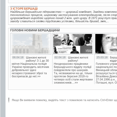
З ІСТОРІЇ БЕРШАДІ
Найбільше Бершадське підприємство — цукровий комбінат. Завдяки комплексн
технологічних процесів, широкому застосуванню електродвигунів, після спор
цукрокомбінат виробляє щорічно понад 2 млн. цнт цукру. В 1971 році тут пра
заводу славиться своїми трудовими успіхами, більшість бригад, змін,...
ГОЛОВНІ НОВИНИ БЕРШАДЩИНИ
06.04.18
Шановні жителі
02.04.18
Шановні жителі
25.03.18
Берш
району! З 1 до 30
району!
відді
квітня Національна поліція
Неодноразово працівники
Головного упра
України проводить місячник
Бершадського відділу поліції
національної пол
добровільної здачі
повідомляли про шахраїв.
Вінницькій обла
незареєстрованої зброї та
Та, незважаючи на це, тільки
розшукується гр
боєприпасів до неї.»»
протягом березня 2018-го
Віталіївна Домо
четверо осіб стали жертвами
27.04.1996 р.н.,
зловмисників....»»
Поташні, вул. Ос
Якщо Ви виявили помилку, виділіть текст з помилкою та натисніть Ctrl+Enter щ