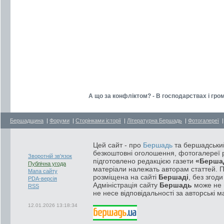
А що за конфліктом? - В господарствах і гр
Бершадщина
|
Форуми
|
Сторінками історії
|
Літературна Бершадь
|
Фотогалереї
Цей сайт - про
Бершадь
та бершадський
безкоштовні оголошення, фотогалереї р
Зворотній зв'язок
підготовлено редакцією газети
«Берша
Публічна угода
матеріали належать авторам статтей. 
Мапа сайту
розміщена на сайті
Бершаді
, без згод
PDA-версія
Адміністрація сайту
Бершадь
може не п
RSS
не несе відповідальності за авторські м
12.01.2026 13:18:34