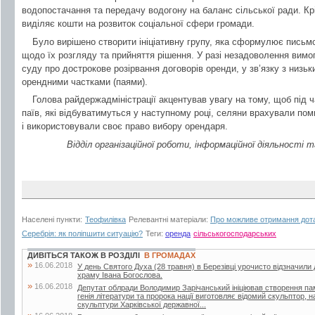
водопостачання та передачу водогону на баланс сільської ради. Кр
виділяє кошти на розвиток соціальної сфери громади.
Було вирішено створити ініціативну групу, яка сформулює письмо
щодо їх розгляду та прийняття рішення. У разі незадоволення вим
суду про дострокове розірвання договорів оренди, у зв’язку з низь
орендними частками (паями).
Голова райдержадміністрації акцентував увагу на тому, щоб під 
паїв, які відбуватимуться у наступному році, селяни врахували пом
і використовували своє право вибору орендаря.
Відділ організаційної роботи, інформаційної діяльності
Населені пункти:
Теофилівка
Релевантні матеріали:
Про можливе отримання дота
Серебрія: як поліпшити ситуацію?
Теги:
оренда
сільськогосподарських
ДИВІТЬСЯ ТАКОЖ В РОЗДІЛІ
В ГРОМАДАХ
»
16.06.2018
У день Святого Духа (28 травня) в Березівці урочисто відзначили
храму Івана Богослова.
»
16.06.2018
Депутат облради Володимир Зарічанський ініціював створення пам’я
генія літератури та пророка нації виготовляє відомий скульптор,
скульптури Харківської державної...