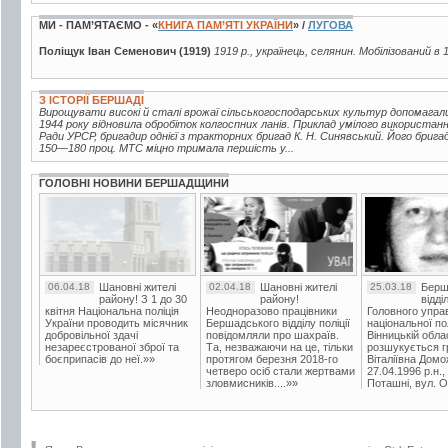
МИ - ПАМ’ЯТАЄМО - «
КНИГА ПАМ’ЯТІ УКРАЇНИ
» /
ЛУГОВА
Поліщук Іван Семенович (1919)
1919 р., українець, селянин. Мобілізований в 
З ІСТОРІЇ БЕРШАДІ
Вирощувати високі й сталі врожаї сільськогосподарських культур допомагал
1944 року відновила обробіток колгоспних ланів. Приклад умілого використан
Ради УРСР, бригадир однієї з тракторних бригад К. Н. Синявський. Його брига
150—180 проц. МТС міцно тримала першість у...
ГОЛОВНІ НОВИНИ БЕРШАДЩИНИ
06.04.18
Шановні жителі
02.04.18
Шановні жителі
25.03.18
Берш
району! З 1 до 30
району!
відді
квітня Національна поліція
Неодноразово працівники
Головного упра
України проводить місячник
Бершадського відділу поліції
національної пол
добровільної здачі
повідомляли про шахраїв.
Вінницькій обла
незареєстрованої зброї та
Та, незважаючи на це, тільки
розшукується гр
боєприпасів до неї.»»
протягом березня 2018-го
Віталіївна Домо
четверо осіб стали жертвами
27.04.1996 р.н.,
зловмисників....»»
Поташні, вул. Ос