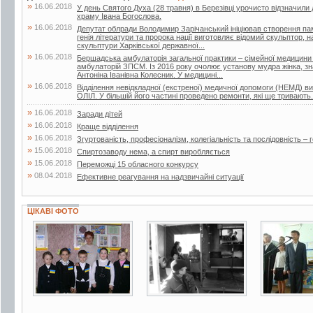
»
16.06.2018
У день Святого Духа (28 травня) в Березівці урочисто відзначили
храму Івана Богослова.
»
16.06.2018
Депутат облради Володимир Зарічанський ініціював створення пам’я
генія літератури та пророка нації виготовляє відомий скульптор,
скульптури Харківської державної...
»
16.06.2018
Бершадська амбулаторія загальної практики – сімейної медицини
амбулаторій ЗПСМ. Із 2016 року очолює установу мудра жінка, зна
Антоніна Іванівна Колесник. У медицині...
»
16.06.2018
Відділення невідкладної (екстреної) медичної допомоги (НЕМД) 
ОЛІЛ. У більшій його частині проведено ремонти, які ще тривають.
»
16.06.2018
Заради дітей
»
16.06.2018
Краще відділення
»
16.06.2018
Згуртованість, професіоналізм, колегіальність та послідовність – г
»
15.06.2018
Спиртозаводу нема, а спирт виробляється
»
15.06.2018
Переможці 15 обласного конкурсу
»
08.04.2018
Ефективне реагування на надзвичайні ситуації
ЦІКАВІ ФОТО
4 фото
2 фото
4 фото