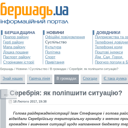
БЕРШАДЩИНА
НОВИНИ
ДОВІДНИКИ
Прапор району
Офіційні повідомлення
Підприємства та ор
Герб району
Суспільство
Телефонні довідни
Мапа району
Культура
Телефонні коди
Дошка пошани
Політика
Поштові індекси
Паспорт району
Спорт
Дім. Сад. Город.
Сторінками історії
Привітання
Прогноз погоди в 
Бершадь
/
Новини
/
Суспільство
/
В громадах
/
Серебрія: як поліпшити ситуацію?
Знай наших
Гаряча лінія
В громадах
Спогади
Є така думка
Серебрія: як поліпшити ситуацію?
←
18 Лютого 2017, 19:38
Голова райдержадміністрації Іван Стефанцов і голова рай
відвідали Серебрійську територіальну громаду з метою пр
громадян і вивчення ситуації щодо наповнення бюджету те