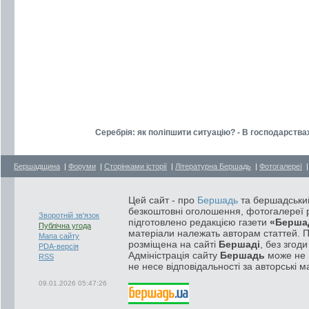
Серебрія: як поліпшити ситуацію? - В господарства
Бершадщина
|
Форуми
|
Сторінками історії
|
Літературна Бершадь
|
Фотогалереї
Цей сайт - про
Бершадь
та бершадський
безкоштовні оголошення, фотогалереї р
Зворотній зв'язок
підготовлено редакцією газети
«Берша
Публічна угода
матеріали належать авторам статтей. 
Мапа сайту
розміщена на сайті
Бершаді
, без згод
PDA-версія
Адміністрація сайту
Бершадь
може не п
RSS
не несе відповідальності за авторські м
09.01.2026 05:47:26