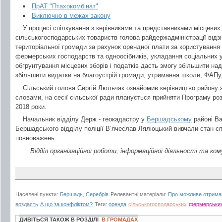
ПрАТ "Птахокомбінат"
Виключно в межах закону
У процесі спілкування з керівниками та представниками місцевих
сільськогосподарських товариств голова райдержадміністрації від
територіальної громади за рахунок орендної плати за користування 
фермерських господарств та одноосібників, укладання соціальних 
обгрунтування місцевих зборів і податків дасть змогу збільшити н
збільшити видатки на благоустрій громади, утримання школи, ФАПу,
Сільський голова Сергій Люльчак ознайомив керівництво району з
словами, на сесії сільської ради планується прийняти Програму роз
2018 роки.
Начальник відділу Держ - геокадастру у
Бершадському
районі Ва
Бершадського відділу поліції В’ячеслав Лялюцький вивчали стан сп
повноважень.
Відділ організаційної роботи, інформаційної діяльності та ко
Населені пункти:
Бершадь
,
Серебрія
Релевантні матеріали:
Про можливе отриман
воздасть
А що за конфліктом?
Теги:
оренда
сільськогосподарських
фермерськи
ДИВІТЬСЯ ТАКОЖ В РОЗДІЛІ
В ГРОМАДАХ