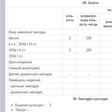
29. Освіта
на
кіль-
розрахун-
кість
кова кіль-
вчи
кість місць
вихо
Вищі навчальні заклади
Школи
2
150
в т.ч.: ЗОШ І-ІІІ ст.
ЗОШ І-ІІ ст.
2
150
ЗОШ І ст.
Шкіл-інтернатів
Гімназій (колегіумів)
Діючих дошкільних закладів
-
-
Приміщень недіючих
- шкільних закладів
- дошкільних закладів
30. Закладів культури
Будинки культури –
2
Театри –
-