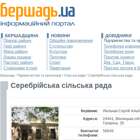
БЕРШАДЩИНА
НОВИНИ
ДОВІДНИКИ
Прапор району
Офіційні повідомлення
Підприємства та ор
Герб району
Суспільство
Телефонні довідни
Мапа району
Культура
Телефонні коди
Дошка пошани
Політика
Поштові індекси
Паспорт району
Спорт
Дім. Сад. Город.
Сторінками історії
Привітання
Прогноз погоди в 
Бершадь
/
Підприємства та організації
/
Сільські ради
/
Серебрійська сільська рада
Серебрійська сільська рада
Керівник:
Люльчак Сергій Аль
Адреса:
24441, Вінницька обл
Гагаріна, 35
Контактні
56645
телефони: