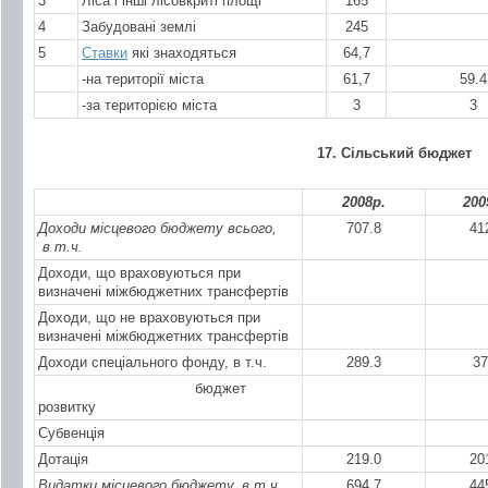
3
Ліса і інші лісовкриті площі
165
4
Забудовані землі
245
5
Ставки
які знаходяться
64,7
-на території міста
61,7
59.4
-за територією міста
3
3
17. Сільський бюджет
2008р.
200
Доходи місцевого бюджету всього,
707.8
41
в т.ч.
Доходи, що враховуються при
визначені міжбюджетних трансфертів
Доходи, що не враховуються при
визначені міжбюджетних трансфертів
Доходи спеціального фонду, в т.ч.
289.3
37
бюджет
розвитку
Субвенція
Дотація
219.0
20
Видатки місцевого бюджету, в т.ч.
694.7
44