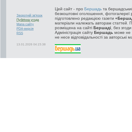
Цей сайт - про
Бершадь
та бершадський
безкоштовні оголошення, фотогалереї р
Зворотній зв'язок
підготовлено редакцією газети
«Берша
Публічна угода
матеріали належать авторам статтей. 
Мапа сайту
розміщена на сайті
Бершаді
, без згод
PDA-версія
Адміністрація сайту
Бершадь
може не п
RSS
не несе відповідальності за авторські м
13.01.2026 04:15:38