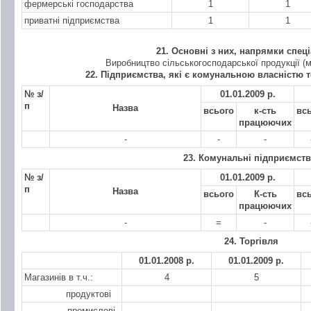
фермерські господарства
1
1
приватні підприємства
1
1
21. Основні з них, напрямки спеціа
Виробництво сільськогосподарської продукції (м
22. Підприємства, які є комунальною власністю 
№ з/
01.01.2009 р.
п
Назва
всього
к-сть
вс
працюючих
-
-
-
23. Комунальні підприємств
№ з/
01.01.2009 р.
п
Назва
всього
К-сть
вс
працюючих
-
=
-
24. Торгівля
01.01.2008 р.
01.01.2009 р.
Магазинів в т.ч.:
4
5
продуктові
промислові