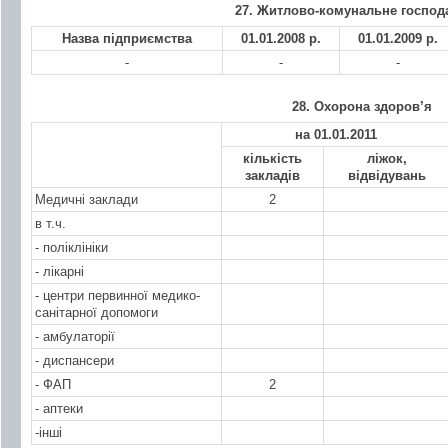
27. Житлово-комунальне господ
Назва підприємства
01.01.2008 р.
01.01.2009 р.
-
-
-
28. Охорона здоров’я
на 01.01.2011
кількість
ліжок,
закладів
відвідувань
Медичні заклади
2
в т.ч.
- поліклініки
- лікарні
- центри первинної медико-
санітарної допомоги
- амбулаторії
- диспансери
- ФАП
2
- аптеки
-інші