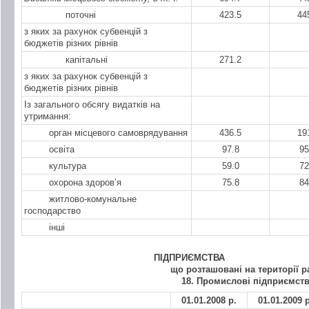
поточні
423.5
44
з яких за рахунок субвенцій з
бюджетів різних рівнів
капітальні
271.2
з яких за рахунок субвенцій з
бюджетів різних рівнів
Із загального обсягу видатків на
утримання:
орган місцевого самоврядування
436.5
19
освіта
97.8
95
культура
59.0
72
охорона здоров’я
75.8
84
житлово-комунальне
господарство
інші
ПІДПРИЄМСТВА
що розташовані на території 
18. Промислові підприємств
01.01.2008 р.
01.01.2009 р