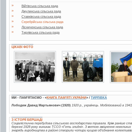
»
Війтівська сільська рада
»
Джулинська сільська рада
»
Ставківська сільська рада
»
Серебрійська сільська рада
»
Лісниченська сільська рада
»
Тирлівська сільська рада
ЦІКАВІ ФОТО
5 фото
3 фото
4 фото
МИ - ПАМ’ЯТАЄМО - «
КНИГА ПАМ’ЯТІ УКРАЇНИ
» /
ТИРЛІВКА
Лободюк Давид Мартьянович (1920)
1920 р., українець. Мобілізований в 19
З ІСТОРІЇ БЕРШАДІ
Соціалістична перебудова сільського господарства тривала. Крім раніше ств
березні 1928 року виникає ТСОЗ «Геть злидні». З метою зміцнення невелики
знарядь виробництва в районі створили чотири кущові об'єднання колективів