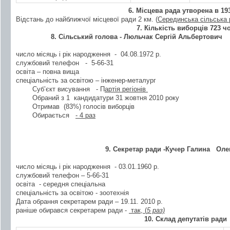
6. Місцева рада утворена в 193
Відстань до найближчої місцевої ради 2 км. (
Серединська сільська
7. Кількість виборців 723 ч
8. Сільський голова -
Люльчак Сергій Альбертович
число місяць і рік народження - 04.08.1972 р.
службовий телефон - 5-66-31
освіта – повна вища
спеціальність за освітою – інженер-металург
Суб’єкт висування - П
артія регіонів
Обраний з 1 кандидатури 31 жовтня 2010 року
Отримав (83%) голосів виборців
Обирається
- 4 раз
9. Секретар ради
-Кучер Галина
Олек
число місяць і рік народження - 03.01.1960 р.
службовий телефон – 5-66-31
освіта - середня спеціальна
спеціальність за освітою - зоотехнія
Дата обрання секретарем ради – 19.11. 2010 р.
раніше обирався секретарем ради -
так, (
5 раз)
10. Склад депутатів ради