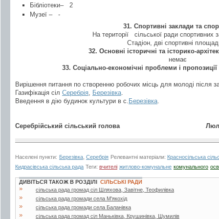
Бібліотеки–
2
Музеї –
-
31. Спортивні заклади та спо
На території
сільської ради спортивних з
Стадіон, дві спортивні площад
32. Основні історичні та історико-архіте
немає
33.
Соціально-економічні проблеми і пропозиції
Вирішення питання по створенню робочих місць для молоді після з
Газифікація сіл
Серебрія
,
Березівка
.
Введення в дію будинок культури в с.
Березівка
.
Серебрійський сільський голова
Люльчак С
Населені пункти:
Березівка
,
Серебрія
Релевантні матеріали:
Красносільська сіль
Кидрасівська сільська рада
Теги:
вчителі
житлово-комунальне
комунального
осв
ДИВІТЬСЯ ТАКОЖ В РОЗДІЛІ
СІЛЬСЬКІ РАДИ
»
сільська рада громад сіл Шляхова, Завітне, Теофилівка
»
сільська рада громади села М'якохід
»
сільська рада громади села Баланівка
»
сільська рада громад сіл Маньківка, Крушинівка, Шумилів