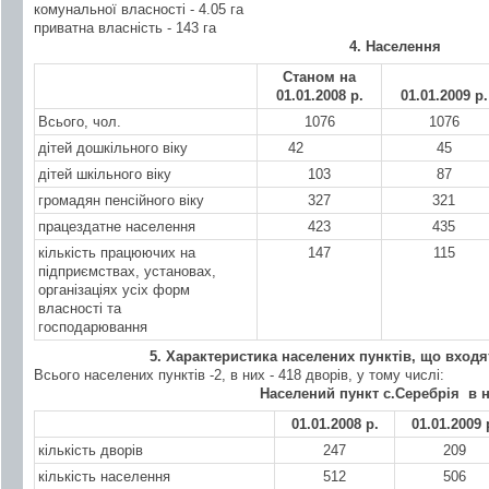
комунальної власності - 4.05 га
приватна власність - 143 га
4. Населення
Станом на
01.01.2008 р.
01.01.2009 р.
Всього, чол.
1076
1076
дітей дошкільного віку
42
45
дітей шкільного віку
103
87
громадян пенсійного віку
327
321
працездатне населення
423
435
кількість працюючих на
147
115
підприємствах, установах,
організаціях усіх форм
власності та
господарювання
5. Характеристика населених пунктів, що вход
Всього населених пунктів -2, в них - 418 дворів, у тому числі:
Населений пункт с.Серебрія в 
01.01.2008 р.
01.01.2009 
кількість дворів
247
209
кількість населення
512
506