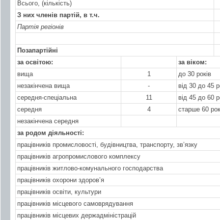
Всього, (кількість)
З них членів партій, в т.ч.
Партія регіонів
Позапартійні
за освітою:
за віком:
вища
1
до 30 років
незакінчена вища
-
від 30 до 45 р
середня-спеціальна
11
від 45 до 60 р
середня
4
старше 60 рок
незакінчена середня
за родом діяльності:
працівників промисловості, будівництва, транспорту, зв’язку
працівників агропромислового комплексу
працівників житлово-комунального господарства
працівників охорони здоров’я
працівників освіти, культури
працівників місцевого самоврядування
працівників місцевих держадміністрацій