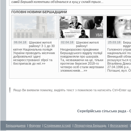
самій Бершаді колективи об'єдналися в кущ у складі трьох...
ГОЛОВНІ НОВИНИ БЕРШАДЩИНИ
06.04.18
Шановні жителі
02.04.18
Шановні жителі
25.03.18
Берш
району! З 1 до 30
району!
відді
квітня Національна поліція
Неодноразово працівники
Головного упра
України проводить місячник
Бершадського відділу поліції
національної пол
добровільної здачі
повідомляли про шахраїв.
Вінницькій обла
незареєстрованої зброї та
Та, незважаючи на це, тільки
розшукується гр
боєприпасів до неї.»»
протягом березня 2018-го
Віталіївна Домо
четверо осіб стали жертвами
27.04.1996 р.н.,
зловмисників....»»
Поташні, вул. Ос
Якщо Ви виявили помилку, виділіть текст з помилкою та натисніть Ctrl+Enter щ
Серебрійська сільська рада - 
Бершадщина
|
Форуми
|
Сторінками історії
|
Літературна Бершадь
|
Фотогалереї