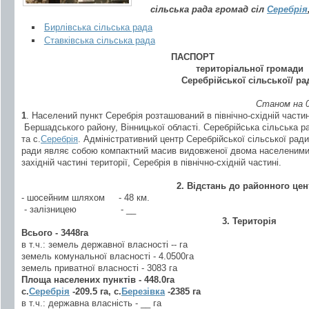
сільська рада громад сіл
Серебрія
Бирлівська сільська рада
Ставківська сільська рада
ПАСПОРТ
територіальної громади
Серебрійської сільської/ ра
Станом на 0
1
. Населений пункт Серебрія розташований в північно-східній частин
Бершадського району, Вінницької області. Серебрійська сільська 
та с.
Серебрія
. Адміністративний центр Серебрійської сільської рад
ради являє собою компактний масив видовженої двома населеними 
західній частині території, Серебрія в північно-східній частині.
2. Відстань до районного цен
- шосейним шляхом - 48 км.
- залізницею
- __
3. Територія
Всього - 3448га
в т.ч.: земель державної власності -- га
земель комунальної власності - 4.0500га
земель приватної власності - 3083 га
Площа населених пунктів - 448.0га
с.
Серебрія
-209.5 га, с.
Березівка
-2385 га
в т.ч.: державна власність - __ га