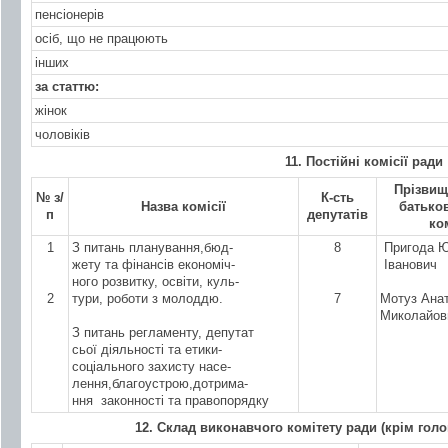
пенсіонерів
осіб, що не працюють
інших
за статтю:
жінок
чоловіків
11. Постійні комісії ради
Прізвище
№ з/
К-сть
Назва комісії
батьков
п
депутатів
ком
1
З питань планування,бюд-
8
Пригода Ю
жету та фінансів економіч-
Іванович
ного розвитку, освіти, куль-
2
тури, роботи з молоддю.
7
Мотуз Анат
Миколайов
З питань регламенту, депутат
сьої діяльності та етики-
соціального захисту насе-
лення,благоустрою,дотрима-
ння законності та правопорядку
12. Склад виконавчого комітету ради (крім голо