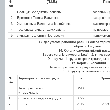
№
(П.І.Б.)
Поса
з/п
1
Поліщук Володимир Іванович
головний бух
2
Брижатюк Тетяна Василівна
касир сільсь
3
Хмільовська Валентина Михайлівна
бухгалтер сі
4
Терлецька Ірина Владиславівна
не працює
5
Луцишин Валентин Несторович
підприємец
13. Депутатом районної ради, із числа терит
обрано: 1 (одного)
14. Органи самоорганізації нас
Всього органів самоорганізації - 2, в них бер
У тому числі: група охорони громадськог
15. Корисні копалини
На території сільської ради корисних ко
16. Структура земельного фо
№
Територія
сільської
ради
Га
Орен
з/п
Територія , всього
3448
у тому числі:
1
Сільськогосподарські угіддя
3095
2
Рілля
2816
2323.