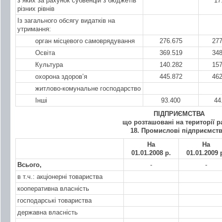
з яких за рахунок субвенцій з бюджетів
17
різних рівнів
Із загального обсягу видатків на
утримання:
орган місцевого самоврядування
276.675
277
Освіта
369.519
348
Культура
140.282
157
охорона здоров’я
445.872
462
житлово-комунальне господарство
Інші
93.400
44
П
ІДПРИЄМСТВА
що розташовані на території 
18. Промислові підприємств
На
На
01.01.200
8 р.
01.01.200
9 
Всього,
-
-
в т.ч.: акціонерні товариства
кооперативна власність
господарські товариства
державна власність