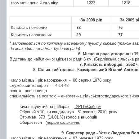
громадян пенсійного віку
1223
1218
За 2008 рік
За 2009 р
Кількість померлих
72
76
Кількість народжених
29
37
*
заповнюється по кожному населеному пункту окремо (також заз
де знаходиться адмін. будинок ради).
6. Місцева рада утворена в
19
Відстань до найближчої місцевої ради 6 км. (Бирлівська сільська р
7. Кількість виборців
2662 ч
8. Сільський голова - Казміревський Віталій Алімо
число місяць і рік народження - 08 серпня 1978 року
службовий телефон - 4-14-42
освіта - повна вища
спеціальність за освітою – енергетика сільськогосподарського вир
Ким висунутий на виборах -
УРП «Собор»
Обраний з 10 -ти кандидатур
31 жовтня 2010
року
Отримав 373 (14,01 %) голосів виборців
Обирається
(перше скликання)
9. Секретар ради
- Устяк Людмила Во
число місяць і рік народження - 07 березня 1972 року