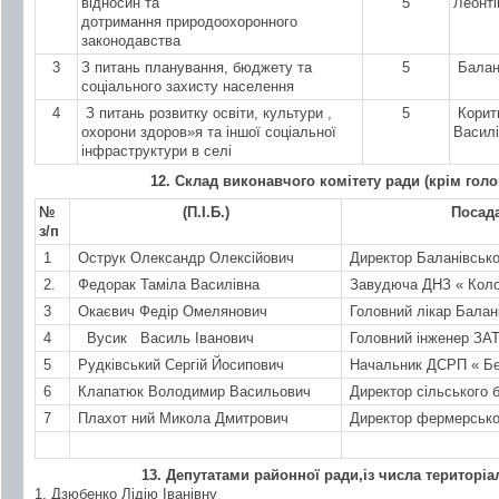
відносин та
5
Леонті
дотримання природоохоронного
законодавства
3
З питань планування, бюджету та
5
Балан
соціального захисту населення
4
З питань розвитку освіти, культури ,
5
Корит
охорони здоров»я та іншої соціальної
Васил
інфраструктури в селі
1
2
. Склад виконавчого комітету ради (крім голо
№
(П.І.Б.)
Посада
з/п
1
Острук Олександр Олексійович
Директор Баланівської 
2.
Федорак Таміла Василівна
Завудюча ДНЗ « Коло
3
Окаєвич Федір Омелянович
Головний лікар Балані
4
Вусик Василь Іванович
Головний інженер ЗА
5
Рудківський Сергій Йосипович
Начальник ДСРП « Бе
6
Клапатюк Володимир Васильович
Директор сільського 
7
Плахот ний Микола Дмитрович
Директор фермерськог
1
3
. Депутатами районної ради
,
із числа територіа
1. Дзюбенко Лідію Іванівну