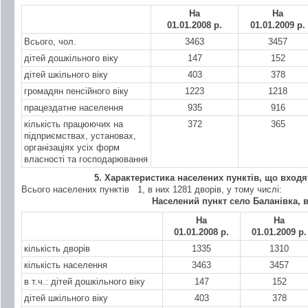
На
На
01.01.200
8 р.
01.01.200
9 р.
Всього, чол.
3463
3457
дітей дошкільного віку
147
152
дітей шкільного віку
403
378
громадян пенсійного віку
1223
1218
працездатне населення
935
916
кількість працюючих на
372
365
підприємствах, установах,
організаціях усіх форм
власності та господарювання
5. Характеристика населених пунктів, що вход
Всього населених пунктів
1
, в них 1281 дворів, у тому числі:
Населений пункт
село Баланівка
, 
На
На
01.01.200
8 р.
01.01.20
09 р.
кількість дворів
1335
1310
кількість населення
3463
3457
в т.ч.: дітей дошкільного віку
147
152
дітей шкільного віку
403
378