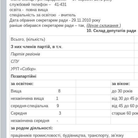
службовий телефон –
41-431
освіта - повна вища
спеціальність за освітою - вчитель
Дата обрання секретарем ради - 29.11.2010 року
раніше обирався секретарем ради – так,
(друге скликання )
1
0
. Склад депутатів ради
Всього, (кількість)
З них членів партій
, в т.ч
.
Партія регіонів
СПУ
УРП «Собор»
Позапартійні
за освітою:
за віком:
Вища
8
до 30 років
незакінчена вища
1
від 30 до 45 р
середня-спеціальна
9
від 45 до 60 р
Середня
3
старше 60 рок
незакінчена середня
-
за родом діяльності:
працівників промисловості, будівництва, транспорту, зв’язку