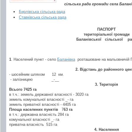
сільська рада громади села Балан
Бирлівська сільська рада
Ставківська сільська рада
ПАСПОРТ
територіальної громади
Баланівської
сільської ра
1
. Населений пункт - село
Баланівка
розташоване на мальовничій П
2. Відстань до районного цен
- шосейним шляхом 12 км.
- залізницею
_-__
3. Територія
Всього
7425
га
в т.ч.: земель державної власності - 3020
га
земель комунальної власності _-
га
земель приватної власності - 4405
га
Площа населених пунктів
7
63
га
в т.ч.: державна власність 284
га
комунальної власності _-
га
приватна власність 515
га
4. Населення