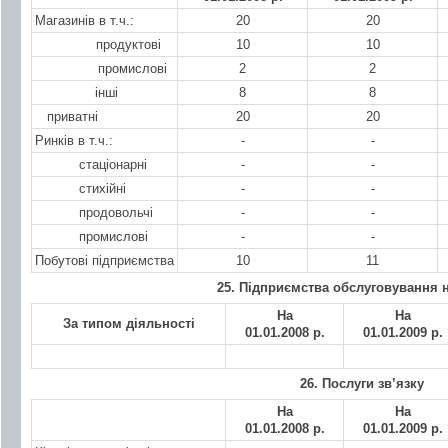
Магазинів в т.ч.:
20
20
продуктові
10
10
промислові
2
2
інші
8
8
приватні
20
20
Ринків в т.ч.:
-
-
с
таціонарні
-
-
с
тихійні
-
-
п
родовольчі
-
-
п
ромислові
-
-
Побутові підприємства
10
11
25. Підприємства обслуговування 
На
На
За типом діяльності
01.01.200
8 р.
01.01.200
9 р.
26. Послуги зв’язку
На
На
01.01.200
8 р.
01.01.200
9 р.