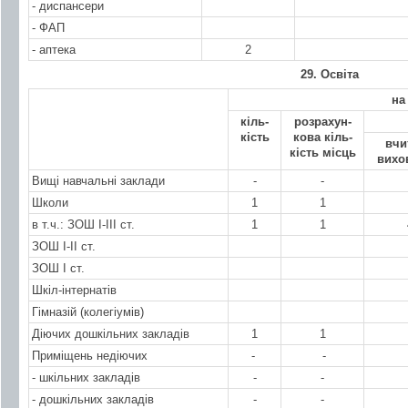
- диспансери
- ФАП
- аптека
2
29. Освіта
на
кіль-
розрахун-
кість
кова кіль-
вчи
кість місць
вихо
Вищі навчальні заклади
-
-
Школи
1
1
в т.ч.: ЗОШ І-ІІІ ст.
1
1
ЗОШ І-ІІ ст.
ЗОШ І ст.
Шкіл-інтернатів
Гімназій (колегіумів)
Діючих дошкільних закладів
1
1
Приміщень недіючих
-
-
- шкільних закладів
-
-
- дошкільних закладів
-
-