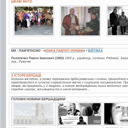
ЦІКАВІ ФОТО
3 фото
3 фото
4 фото
МИ - ПАМ’ЯТАЄМО - «
КНИГА ПАМ’ЯТІ УКРАЇНИ
» /
ВІЙТІВКА
Полятичко Павло Іванович (1902)
1902 р., українець, селянин. Рядовий. Заг
пов., Румунія.
З ІСТОРІЇ БЕРШАДІ
Колишнє містечко, в якому переважали дрібні ремісники і селяни, пригноблені
перетворилося в сучасне соціалістичне місто з суцільною письменністю. Пр
лікарів, які працюють у 2 лікарнях, а також медпрацівники інших медичних зак
середніх школах, восьмирічці та в школі-інтернаті....
ГОЛОВНІ НОВИНИ БЕРШАДЩИНИ