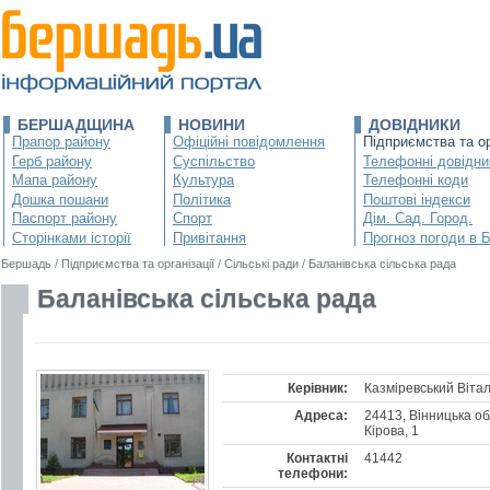
БЕРШАДЩИНА
НОВИНИ
ДОВІДНИКИ
Прапор району
Офіційні повідомлення
Підприємства та ор
Герб району
Суспільство
Телефонні довідни
Мапа району
Культура
Телефонні коди
Дошка пошани
Політика
Поштові індекси
Паспорт району
Спорт
Дім. Сад. Город.
Сторінками історії
Привітання
Прогноз погоди в 
Бершадь
/
Підприємства та організації
/
Сільські ради
/
Баланівська сільська рада
Баланівська сільська рада
Керівник:
Казміревський Вітал
Адреса:
24413, Вінницька обл
Кірова, 1
Контактні
41442
телефони: