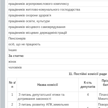
працівників агропромислового комплексу
працівників житлово-комунального господарства
працівників охорони здоров’я
працівників освіти, культури
працівників місцевого самоврядування
працівників місцевих держадміністрацій
Пенсіонерів
осіб, що не працюють
Інших
За статтю
:
жінок
чоловіків
1
1
. Постійні комісії ради
Прі
№ з/
К-сть
Назва комісії
бат
п
депутатів
1
З питань депутатської етики та
4
Плахо
дотримання законності
Микит
2
З питань розвитку АПК,земельних
Повор