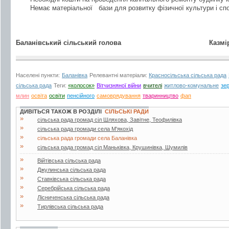
Немає матеріальної бази для розвитку фізичної культури і спор
Баланівський сільський голова
Казміревсь
Населені пункти:
Баланівка
Релевантні матеріали:
Красносільська сільська рада
сільська рада
Теги:
«колосок»
Вітчизняної війни
вчителі
житлово-комунальне
зе
млин
освіта
освіти
пенсійного
самоврядування
тваринництво
фап
ДИВІТЬСЯ ТАКОЖ В РОЗДІЛІ
СІЛЬСЬКІ РАДИ
»
сільська рада громад сіл Шляхова, Завітне, Теофилівка
»
сільська рада громади села М'якохід
»
сільська рада громади села Баланівка
»
сільська рада громад сіл Маньківка, Крушинівка, Шумилів
»
Війтівська сільська рада
»
Джулинська сільська рада
»
Ставківська сільська рада
»
Серебрійська сільська рада
»
Лісниченська сільська рада
»
Тирлівська сільська рада