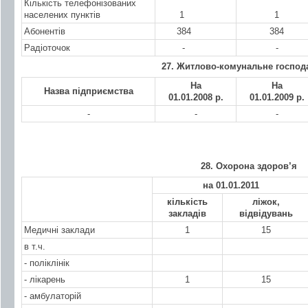
Кількість телефонізованих
населених пунктів
1
1
Абонентів
384
384
Радіоточок
-
-
27. Житлово-комунальне господ
На
На
Назва підприємства
01.01.200
8 р.
01.01.200
9 р.
-
-
-
28. Охорона здоров’я
на 01.01.20
11
кількість
ліжок,
закладів
відвідувань
Медичні заклади
1
15
в т.ч.
- поліклінік
- лікарень
1
15
- амбулаторій