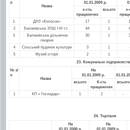
п
01.01.200
9 р.
0
Назва
к-сть
всього
к-
працюючих
прац
1.
ДНЗ «Колосок»
17
1
2
Баланівська ЗОШ І-ІІІ ст..
44
1
3.
Баланівська дільнична
30
1
лікарня
4
Сільський будинок культури
3
1
5
Музей історії
2
1
23. Комунальні підприємств
№ з/
На
п
01.01.20
09 р.
01.01.2
Назва
всього
К-сть
всього
працюючих
1
КП « Господар»
1
2
-
24. Торгівля
На
На
01.01.200
8 р.
01.01.200
9 р.