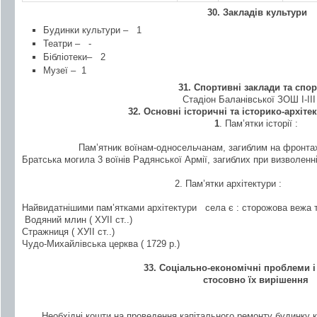
30. Закладів культури
Будинки культури –
1
Театри –
-
Бібліотеки–
2
Музеї – 1
31. Спортивні заклади та спо
Стадіон Баланівської ЗОШ І-ІІІ 
32. Основні історичні та історико-архіте
1
. Пам’ятки історії :
Пам’ятник воїнам-односельчанам, загиблим на фронтах
Братська могила 3 воїнів Радянської Армії, загиблих при визволенн
2. Пам’ятки архітектури :
Найвидатнішими пам’ятками архітектури
села є : сторожова вежа 
Водяний млин ( ХУІІ ст..)
Стражниця ( ХУІІ ст..)
Чудо-Михайлівська церква ( 1729 р.)
33.
Соціально-економічні проблеми і
стосовно їх вирішення
Необхідні кошти на проведення капітального ремонту будинку к