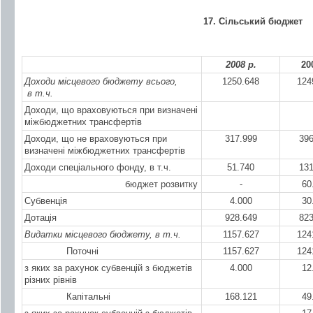
17. Сільський бюджет
2008 р.
20
Доходи місцевого бюджету всього,
1250.648
124
в т.ч.
Доходи, що враховуються при визначені
міжбюджетних трансфертів
Доходи, що не враховуються при
317.999
396
визначені міжбюджетних трансфертів
Доходи спеціального фонду, в т.ч.
51.740
131
бюджет розвитку
-
60
Субвенція
4.000
30
Дотація
928.649
823
Видатки місцевого бюджету, в т.ч.
1157.627
124
Поточні
1157.627
124
з яких за рахунок субвенцій з бюджетів
4.000
12
різних рівнів
Капітальні
168.121
49