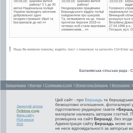
06.04.18
Шановні жителі
02.04.18
Шановні жителі
25.03.18
Берш
району! З 1 до 30
району!
відді
квітня Національна поліція
Неодноразово працівники
Головного упра
України проводить місячник
Бершадського відділу поліції
національної пол
добровільної здачі
повідомляли про шахраїв.
Вінницькій обла
незареєстрованої зброї та
Та, незважаючи на це, тільки
розшукується гр
боєприпасів до неї.»»
протягом березня 2018-го
Віталіївна Домо
четверо осіб стали жертвами
27.04.1996 р.н.,
зловмисників....»»
Поташні, вул. Ос
Якщо Ви виявили помилку, виділіть текст з помилкою та натисніть Ctrl+Enter щ
Баланівська сільська рада - 
Бершадщина
|
Форуми
|
Сторінками історії
|
Літературна Бершадь
|
Фотогалереї
Цей сайт - про
Бершадь
та бершадський
безкоштовні оголошення, фотогалереї р
Зворотній зв'язок
підготовлено редакцією газети
«Берша
Публічна угода
матеріали належать авторам статтей. 
Мапа сайту
розміщена на сайті
Бершаді
, без згод
PDA-версія
Адміністрація сайту
Бершадь
може не п
RSS
не несе відповідальності за авторські м