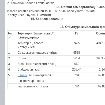
2. Траченко Василя Степановича
1
4
. Органи самоорганізації нас
Всього органів самоорганізації
25
, в них бере участь 75 чол.
У тому числі: вуличні комітети.
1
5
. Корисні копалини
-
1
6
. Структура земельного фо
№
Територія
Баланівської
Га
Орен
з/п
сільради
ради
Територія , всього
7425
4047.
у тому числі:
1
Сільськогосподарські угіддя
6538
2
Рілля
5284
3933.
3
Ліса і інші лісовкриті площі
669
-
4
Забудовані землі
205.44
1.14
5
Ставки
які знаходяться
784
69.8
-на території села
-
-
-за територією
села
784
69.8