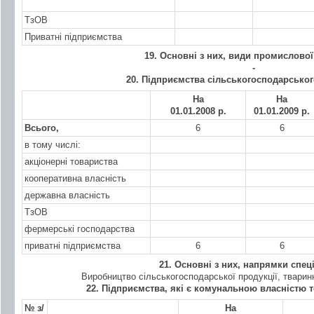
ТзОВ
Приватні підприємства
19. Основні з них, види промислової
-
20. Підприємства сільськогосподарсько
На
На
01.01.200
8 р.
01.01.200
9 р.
Всього,
6
6
в тому числі:
акціонерні товариства
кооперативна власність
державна власність
ТзОВ
фермерські господарства
приватні підприємства
6
6
21. Основні з них, напрямки спеці
Виробництво сільськогосподарської продукції, твари
22. Підприємства, які є комунальною власністю 
№ з/
На