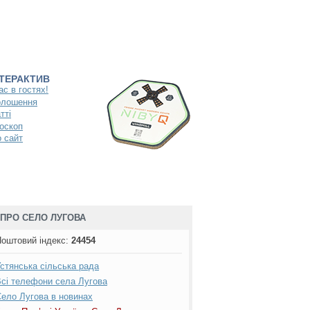
НТЕРАКТИВ
ас в гостях!
олошення
тті
оскоп
 сайт
ПРО СЕЛО ЛУГОВА
оштовий індекс
:
24454
стянська сільська рада
сі телефони села Лугова
ело Лугова в новинах