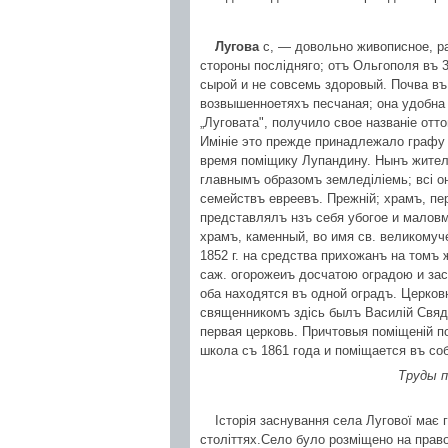
Лугова
с, — довольно живописное, р
стороны послідняго; отъ Ольгополя въ 30
сырой и не совсемь здоровый. Почва въ
возвышенноетяхъ песчаная; она удобна 
„Луговата", получило свое названіе от
Имініе это прежде принадлежало графу
время поміщику Лупандину. Нынъ жител
главнымъ образомъ земледіліемь; всі он
семействъ евреевъ. Прежній; храмъ, пер
представлялъ нзъ себя убогое и маловмі
храмъ, каменный, во имя св. великомуч
1852 г. на средства прихожанъ на томъ 
саж. огорожеиъ досчатою оградою и за
оба находятся въ одной оградъ. Церковно
священникомъ здісь былъ Василій Свяды
первая церковь. Причтовыя поміщеній п
школа съ 1861 года и поміщается въ со
Труды п
Історія заснування села Лугової має 
століттях.Село було розміщено на право