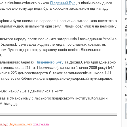
ю:з північно-східного річкою
Південний Буг
, з північно-західного
о засновано тому,що вода була хорошим захисником від нападу
р
-кріпаки були насильно переселені польсько-литовською шляхтою в
обробітку,щоб вивільнити орні землі. Люди оселилися на великому
їнського народу проти польських загарбників і воз»єднання Україи з
 України.В селі зараз ходить легенда про славних козаків, які
елом Луговою,про гостру караючу панів шаблю Вінницького
я.
мальовничих берегах
Південного Бугу
та Дохни.Село бригадне,воно
 площа села 211 га. Проживало(станом на 1 січня 2009 року) 547
стилися 225 домогосподарств.Є також загальноосвітня школа 1-11
уб та сільська бібліотека,фельдшерсько-акушерський пункт,працює
з
н,які найбільше відзначилися в житті.
ав в Уманському сільськогосподарському інституті.Колишній
М.Білодід.
й Буг
Південного Бугу
тов «устя»