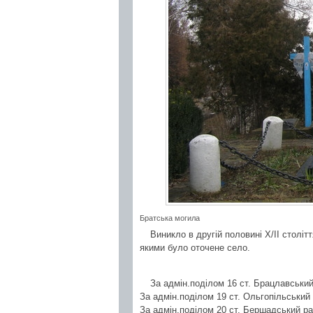
Братська могила
Виникло в другій половині Х/ІІ століт
якими було оточене село.
За адмін.поділом 16 ст. Брацлавський 
За адмін.поділом 19 ст. Ольгопільський п
За адмін.поділом 20 ст. Бершадський р