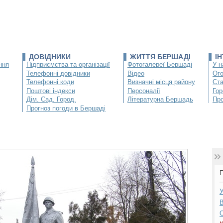
ДОВІДНИКИ
ЖИТТЯ БЕРШАДІ
І
ння
Підприємства та організації
Фотогалереї Бершаді
У н
Телефонні довідники
Відео
Ог
Телефонні коди
Визначні місця району
Ста
Поштові індекси
Персоналії
Гор
Дім. Сад. Город.
Літературна Бершадь
Про
Прогноз погоди в Бершаді
П
У
В
С