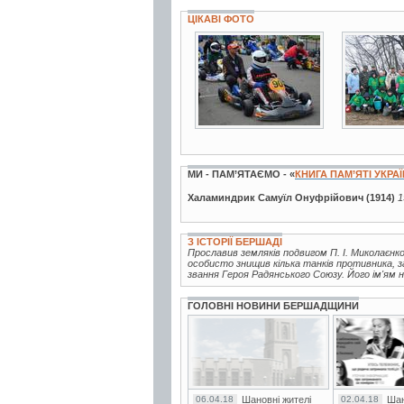
ЦІКАВІ ФОТО
3 фото
5 фото
МИ - ПАМ’ЯТАЄМО - «
КНИГА ПАМ’ЯТІ УКРА
Халаминдрик Самуїл Онуфрійович (1914)
1
З ІСТОРІЇ БЕРШАДІ
Прославив земляків подвигом П. І. Миколаєнко
особисто знищив кілька танків противника, з
звання Героя Радянського Союзу. Його ім'ям н
ГОЛОВНІ НОВИНИ БЕРШАДЩИНИ
06.04.18
Шановні жителі
02.04.18
Шан