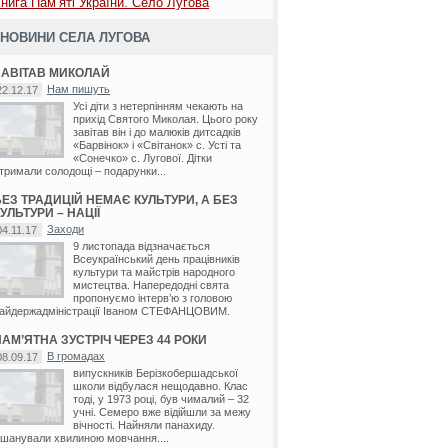
нига Пам’яті України. Село Лугова
НОВИНИ СЕЛА ЛУГОВА
ЗАВІТАВ МИКОЛАЙ
Нам пишуть
22.12.17
Усі діти з нетерпінням чекають на
прихід Святого Миколая. Цього року
завітав він і до малюків дитсадків
«Барвінок» і «Світанок» с. Усті та
«Сонечко» с. Лугової. Дітки
тримали солодощі – подарунки...
БЕЗ ТРАДИЦІЙ НЕМАЄ КУЛЬТУРИ, А БЕЗ
УЛЬТУРИ – НАЦІЇ
Заходи
04.11.17
9 листопада відзначається
Всеукраїнський день працівників
культури та майстрів народного
мистецтва. Напередодні свята
пропонуємо інтерв’ю з головою
айдержадміністрації Іваном СТЕФАНЦОВИМ.
ПАМ’ЯТНА ЗУСТРІЧ ЧЕРЕЗ 44 РОКИ
В громадах
08.09.17
випускників Берізкобершадської
школи відбулася нещодавно. Клас
тоді, у 1973 році, був чималий – 32
учні. Семеро вже відійшли за межу
вічності. Найняли панахиду.
шанували хвилиною мовчання....