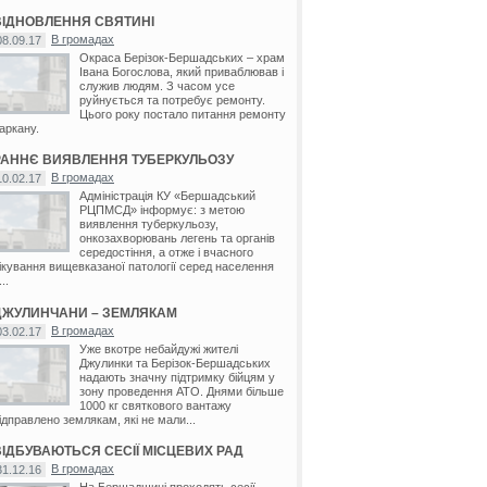
ВІДНОВЛЕННЯ СВЯТИНІ
В громадах
08.09.17
Окраса Берізок-Бершадських – храм
Івана Богослова, який приваблював і
служив людям. З часом усе
руйнується та потребує ремонту.
Цього року постало питання ремонту
аркану.
РАННЄ ВИЯВЛЕННЯ ТУБЕРКУЛЬОЗУ
В громадах
10.02.17
Адміністрація КУ «Бершадський
РЦПМСД» інформує: з метою
виявлення туберкульозу,
онкозахворювань легень та органів
середостіння, а отже і вчасного
ікування вищевказаної патології серед населення
...
ДЖУЛИНЧАНИ – ЗЕМЛЯКАМ
В громадах
03.02.17
Уже вкотре небайдужі жителі
Джулинки та Берізок-Бершадських
надають значну підтримку бійцям у
зону проведення АТО. Днями більше
1000 кг святкового вантажу
ідправлено землякам, які не мали...
ВІДБУВАЮТЬСЯ СЕСІЇ МІСЦЕВИХ РАД
В громадах
31.12.16
На Бершадщині проходять сесії