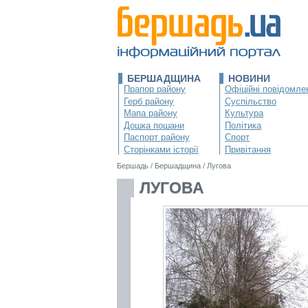
БЕРШАДЩИНА
НОВИНИ
Прапор району
Офіційні повідомле
Герб району
Суспільство
Мапа району
Культура
Дошка пошани
Політика
Паспорт району
Спорт
Сторінками історії
Привітання
Бершадь
/
Бершадщина
/
Лугова
ЛУГОВА