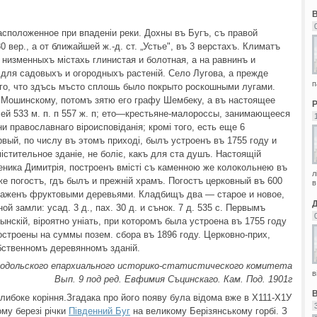
асположенное при впаденіи реки. Дохны въ Бугъ, съ правой
 вер., а от ближайшей ж.-д. ст. „Устье", въ 3 верстахъ. Климатъ
 низменныхъ містахь глинистая и болотная, а на равнинъ и
для садовыхъ и огородныхъ растеній. Село Лугова, а прежде
п
того, что здъсь мъсто сплошь было покрыто роскошными лугами.
 Мошинскому, потомъ зятю его графу Шембеку, а въ настоящее
ей 533 м. п. п 557 ж. п; ето—крестьяне-малороссы, занимающееся
и православнаго віроисповіданія; кромі того, есть еще 6
вый, по числу въ этомъ приході, былъ устроенъ въ 1755 году и
стительное зданіе, не боліє, какъ для ста душъ. Настоящій
еника Димитрія, построенъ вмісті съ каменною же колокольнею въ
л
же погостъ, гдъ былъ и прежній храмъ. Погостъ церковный въ 600
в
саженъ фруктовыми деревьями. Кладбищъ два — старое и новое,
й замли: усад. 3 д., пах. 30 д. и сънок. 7 д. 535 с. Первымъ
нскій, віроятно уніать, при которомъ была устроена въ 1755 году
остроены на суммы позем. сбора въ 1896 году. Церковно-прих,
бственномъ деревянномъ зданій.
одольского епархиального историко-статистического комитета
в
Вып. 9 под ред. Евфимия Съцинскаго. Кам. Под. 1901г
глибоке коріння.Згадака про його появу була відома вже в Х111-Х1У
му березі річки
Південний Буг
на великому Берізянському горбі. З