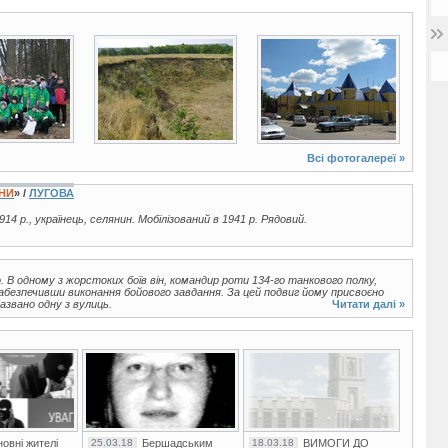
14 фото
49 фото
Всі фотогалереї »
ЇНИ
» /
ЛУГОВА
914 р., українець, селянин. Мобілізований в 1941 р. Рядовий.
. В одному з жорстоких боїв він, командир роти 134-го танкового полку,
абезпечивши виконання бойового завдання. За цей подвиг йому присвоєно
азвано одну з вулиць.
Читати далі »
овні жителі
25.03.18
Бершадським
18.03.18
ВИМОГИ ДО