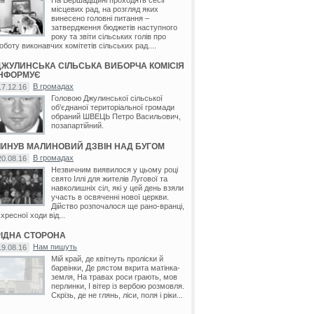
місцевих рад, на розгляд яких
винесено головні питання –
затвердження бюджетів наступного
року та звіти сільських голів про
оботу виконавчих комітетів сільських рад....
ДЖУЛИНСЬКА СІЛЬСЬКА ВИБОРЧА КОМІСІЯ
ІНФОРМУЄ
В громадах
17.12.16
Головою Джулинської сільської
об’єднаної територіальної громади
обраний ШВЕЦЬ Петро Васильович,
позапартійний.
ЛИНУВ МАЛИНОВИЙ ДЗВІН НАД БУГОМ
В громадах
20.08.16
Незвичним виявилося у цьому році
свято Іллі для жителів Лугової та
навколишніх сіл, які у цей день взяли
участь в освяченні нової церкви.
Дійство розпочалося ще рано-вранці,
 хресної ходи від...
РІДНА СТОРОНА
Нам пишуть
19.08.16
Мій край, де квітнуть проліски й
барвінки, Де рястом вкрита матінка-
земля, На травах роси грають, мов
перлинки, І вітер із вербою розмовля.
Скрізь, де не глянь, ліси, поля і ріки...