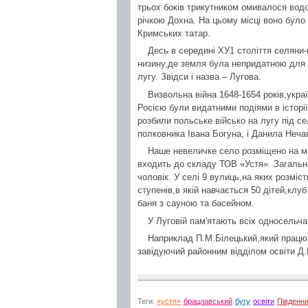
трьох боків трикутником омивалося водо
річкою Дохна. На цьому місці воно бул
Кримських татар.
Десь в середині ХУ1 століття селяни
низину,де земля була непридатною для 
лугу. Звідси і назва – Лугова.
Визвольна війна 1648-1654 років,укра
Росією були видатними подіями в історії
розбили польське військо на лугу під с
полковника Івана Богуна, і Данила Неча
Наше невеличке село розміщено на 
входить до складу ТОВ «Устя». Загальна
чоловік. У селі 9 вулиць,на яких розмі
ступенів,в якій навчається 50 дітей,кл
баня з сауною та басейном.
У Луговій пам'ятають всіх односельча
Наприклад П.М.Білецький,який працюв
завідуючий районним відділом освіти Д.
Теги:
«устя»
брацлавський
бугу
освіти
Південни