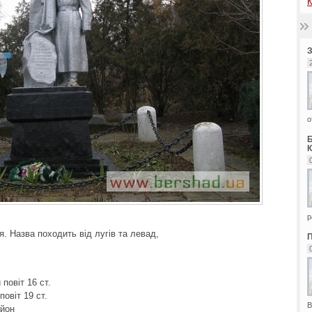
К
о
К
р
тя. Назва походить від лугів та левад,
повіт 16 ст.
овіт 19 ст.
В
айон