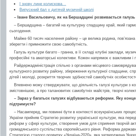
І знову лине колискова…
Випускний бал у дитячій музичній школі
– Іване Васильовичу, як на Бершадщині розвивається галузь
– Бершадщина – багатий на культурну спадщину край, який гарм
сьогодення.
Майже 60 тисяч населення району – це велика родина, пов’язана
зберегти і примножити свою самобутність.
Галузь культури багато - гранна, в її складі клубні заклади, музи
професійні та аматорські колективи. Кожен напрямок є важливим і п
Райдержадміністрація спільно з органами місцевого самоврядув
культурного розвитку району, збереження культурної спадщини, спри
дітей і молоді, розкриття творчих здібностей самобутніх особистост
Впевнено можу стверджувати, що діяльність галузі культури з ко
змістовнішою, а про талановитих самобутніх майстрів, творчі колек
– Зараз у багатьох галузях відбуваються реформи. Яку конце
підтримуєте?
– Насамперед, ми повинні бути в контексті всеукраїнських проце
України прийняв Стратегію розвитку української культури, яка пер
реформ у сфері культури, створення умов для сприяння творчій ак
громадянського суспільства європейського рівня. Реформа державн
Стратегією сталого розвитку «Україна-2020», яка затверджена Указ