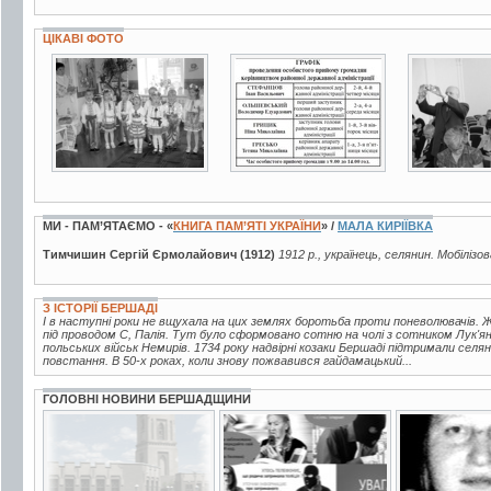
ЦІКАВІ ФОТО
2 фото
3 фото
4 фото
МИ - ПАМ’ЯТАЄМО - «
КНИГА ПАМ’ЯТІ УКРАЇНИ
» /
МАЛА КИРІЇВКА
Тимчишин Сергій Єрмолайович (1912)
1912 р., українець, селянин. Мобілізо
З ІСТОРІЇ БЕРШАДІ
І в наступні роки не вщухала на цих землях боротьба проти поневолювачів.
під проводом С, Палія. Тут було сформовано сотню на чолі з сотником Лук'ян
польських військ Немирів. 1734 року надвірні козаки Бершаді підтримали се
повстання. В 50-х роках, коли знову пожвавився гайдамацький...
ГОЛОВНІ НОВИНИ БЕРШАДЩИНИ