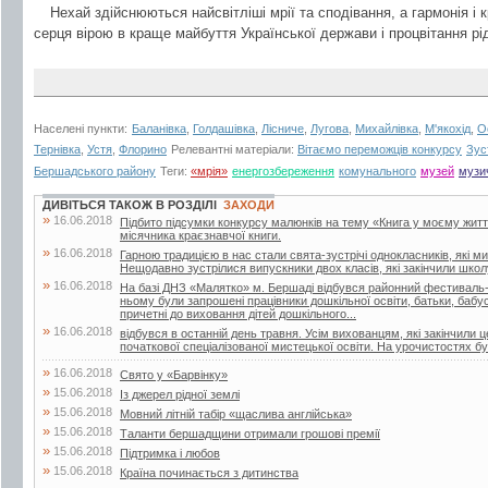
Нехай здійснюються найсвітліші мрії та сподівання, а гармонія і 
серця вірою в краще майбуття Української держави і процвітання р
Населені пункти:
Баланівка
,
Голдашівка
,
Лісниче
,
Лугова
,
Михайлівка
,
М'якохід
,
О
Тернівка
,
Устя
,
Флорино
Релевантні матеріали:
Вітаємо переможців конкурсу
Зус
Бершадського району
Теги:
«мрія»
енергозбереження
комунального
музей
музи
ДИВІТЬСЯ ТАКОЖ В РОЗДІЛІ
ЗАХОДИ
»
16.06.2018
Підбито підсумки конкурсу малюнків на тему «Книга у моєму житті»
місячника краєзнавчої книги.
»
16.06.2018
Гарною традицією в нас стали свята-зустрічі однокласників, які м
Нещодавно зустрілися випускники двох класів, які закінчили школу
»
16.06.2018
На базі ДНЗ «Малятко» м. Бершаді відбувся районний фестиваль-к
ньому були запрошені працівники дошкільної освіти, батьки, бабусі 
причетні до виховання дітей дошкільного...
»
16.06.2018
відбувся в останній день травня. Усім вихованцям, які закінчили 
початкової спеціалізованої мистецької освіти. На урочистостях бул
»
16.06.2018
Свято у «Барвінку»
»
15.06.2018
Із джерел рідної землі
»
15.06.2018
Мовний літній табір «щаслива англійська»
»
15.06.2018
Таланти бершадщини отримали грошові премії
»
15.06.2018
Підтримка і любов
»
15.06.2018
Країна починається з дитинства