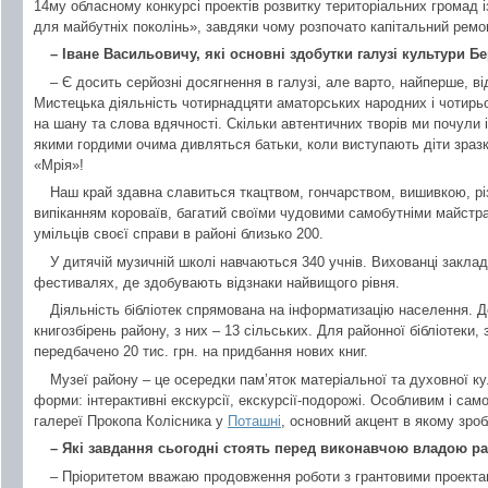
14му обласному конкурсі проектів розвитку територіальних громад і
для майбутніх поколінь», завдяки чому розпочато капітальний ремо
– Іване Васильовичу, які основні здобутки галузі культури 
– Є досить серйозні досягнення в галузі, але варто, найперше, від
Мистецька діяльність чотирнадцяти аматорських народних і чотирь
на шану та слова вдячності. Скільки автентичних творів ми почули 
якими гордими очима дивляться батьки, коли виступають діти зра
«Мрія»!
Наш край здавна славиться ткацтвом, гончарством, вишивкою, рі
випіканням короваїв, багатий своїми чудовими самобутніми майстр
умільців своєї справи в районі близько 200.
У дитячій музичній школі навчаються 340 учнів. Вихованці заклад
фестивалях, де здобувають відзнаки найвищого рівня.
Діяльність бібліотек спрямована на інформатизацію населення. 
книгозбірень району, з них – 13 сільських. Для районної бібліотеки,
передбачено 20 тис. грн. на придбання нових книг.
Музеї району – це осередки пам’яток матеріальної та духовної к
форми: інтерактивні екскурсії, екскурсії-подорожі. Особливим і сам
галереї Прокопа Колісника у
Поташні
, основний акцент в якому зроб
– Які завдання сьогодні стоять перед виконавчою владою ра
– Пріоритетом вважаю продовження роботи з грантовими проекта