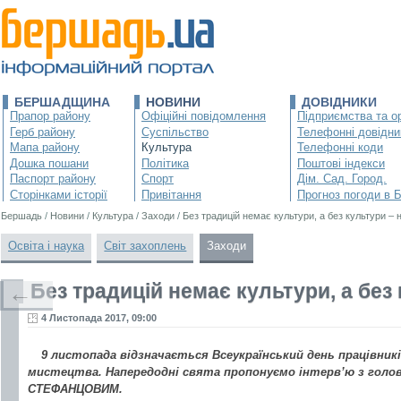
БЕРШАДЩИНА
НОВИНИ
ДОВІДНИКИ
Прапор району
Офіційні повідомлення
Підприємства та ор
Герб району
Суспільство
Телефонні довідни
Мапа району
Культура
Телефонні коди
Дошка пошани
Політика
Поштові індекси
Паспорт району
Спорт
Дім. Сад. Город.
Сторінками історії
Привітання
Прогноз погоди в 
Бершадь
/
Новини
/
Культура
/
Заходи
/
Без традицій немає культури, а без культури – н
Освіта і наука
Світ захоплень
Заходи
Без традицій немає культури, а без 
←
4 Листопада 2017, 09:00
9 листопада відзначається Всеукраїнський день працівни
мистецтва. Напередодні свята пропонуємо інтерв’ю з голов
СТЕФАНЦОВИМ.