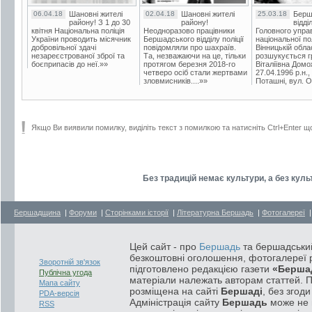
06.04.18
Шановні жителі
02.04.18
Шановні жителі
25.03.18
Берш
району! З 1 до 30
району!
відді
квітня Національна поліція
Неодноразово працівники
Головного упра
України проводить місячник
Бершадського відділу поліції
національної пол
добровільної здачі
повідомляли про шахраїв.
Вінницькій обла
незареєстрованої зброї та
Та, незважаючи на це, тільки
розшукується гр
боєприпасів до неї.»»
протягом березня 2018-го
Віталіївна Домо
четверо осіб стали жертвами
27.04.1996 р.н.,
зловмисників....»»
Поташні, вул. Ос
Якщо Ви виявили помилку, виділіть текст з помилкою та натисніть Ctrl+Enter щ
Без традицій немає культури, а без куль
Бершадщина
|
Форуми
|
Сторінками історії
|
Літературна Бершадь
|
Фотогалереї
Цей сайт - про
Бершадь
та бершадський
безкоштовні оголошення, фотогалереї р
Зворотній зв'язок
підготовлено редакцією газети
«Берша
Публічна угода
матеріали належать авторам статтей. 
Мапа сайту
розміщена на сайті
Бершаді
, без згод
PDA-версія
Адміністрація сайту
Бершадь
може не п
RSS