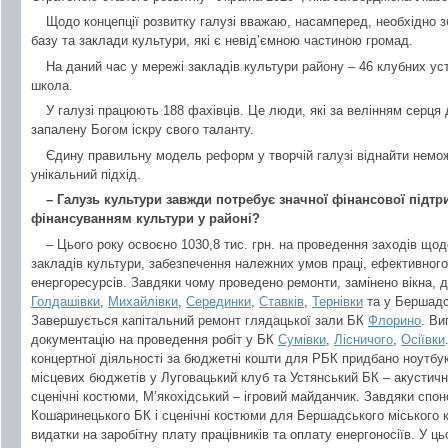
Щодо концепції розвитку галузі вважаю, насамперед, необхідно з
базу та заклади культури, які є невід’ємною частиною громад.
На даний час у мережі закладів культури району – 46 клубних уста
школа.
У галузі працюють 188 фахівців. Це люди, які за велінням серця
запалену Богом іскру свого таланту.
Єдину правильну модель реформ у творчій галузі віднайти немо
унікальний підхід.
– Галузь культури завжди потребує значної фінансової підтри
фінансуванням культури у районі?
– Цього року освоєно 1030,8 тис. грн. на проведення заходів щод
закладів культури, забезпечення належних умов праці, ефективног
енергоресурсів. Завдяки чому проведено ремонти, замінено вікна, д
Голдашівки
,
Михайлівки
,
Серединки
,
Ставків
,
Тернівки
та у Бершадсь
Завершується капітальний ремонт глядацької зали БК
Флорино
. Ви
документацію на проведення робіт у БК
Сумівки
,
Лісничого
,
Осіївки
концертної діяльності за бюджетні кошти для РБК придбано ноутбук
місцевих бюджетів у Луговацький клуб та Устянський БК – акустичн
сценічні костюми, М’якохідський – ігровий майданчик. Завдяки спо
Кошаринецького БК і сценічні костюми для Бершадського міського к
видатки на заробітну плату працівників та оплату енергоносіїв. У ц