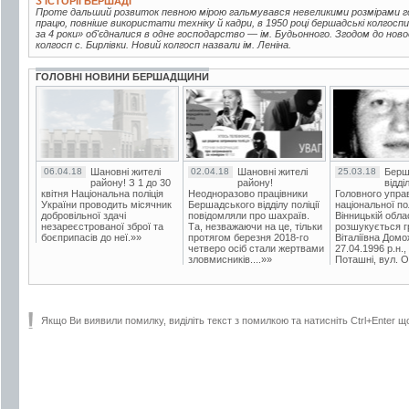
З ІСТОРІЇ БЕРШАДІ
Проте дальший розвиток певною мірою гальмувався невеликими розмірами г
працю, повніше використати техніку й кадри, в 1950 році бершадські колгоспи
за 4 роки» об'єдналися в одне господарство — ім. Будьонного. Згодом до но
колгосп с. Бирлівки. Новий колгосп назвали ім. Леніна.
ГОЛОВНІ НОВИНИ БЕРШАДЩИНИ
06.04.18
Шановні жителі
02.04.18
Шановні жителі
25.03.18
Берш
району! З 1 до 30
району!
відді
квітня Національна поліція
Неодноразово працівники
Головного упра
України проводить місячник
Бершадського відділу поліції
національної пол
добровільної здачі
повідомляли про шахраїв.
Вінницькій обла
незареєстрованої зброї та
Та, незважаючи на це, тільки
розшукується гр
боєприпасів до неї.»»
протягом березня 2018-го
Віталіївна Домо
четверо осіб стали жертвами
27.04.1996 р.н.,
зловмисників....»»
Поташні, вул. Ос
Якщо Ви виявили помилку, виділіть текст з помилкою та натисніть Ctrl+Enter щ