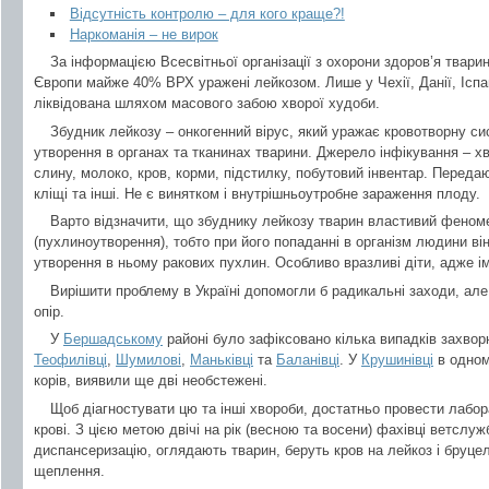
Відсутність контролю – для кого краще?!
Наркоманія – не вирок
За інформацією Всесвітньої організації з охорони здоров’я тварин
Європи майже 40% ВРХ уражені лейкозом. Лише у Чехії, Данії, Іспан
ліквідована шляхом масового забою хворої худоби.
Збудник лейкозу – онкогенний вірус, який уражає кровотворну с
утворення в органах та тканинах тварини. Джерело інфікування – хв
слину, молоко, кров, корми, підстилку, побутовий інвентар. Передают
кліщі та інші. Не є винятком і внутрішньоутробне зараження плоду.
Варто відзначити, що збуднику лейкозу тварин властивий феноме
(пухлиноутворення), тобто при його попаданні в організм людини в
утворення в ньому ракових пухлин. Особливо вразливі діти, адже ім
Вирішити проблему в Україні допомогли б радикальні заходи, але
опір.
У
Бершадському
районі було зафіксовано кілька випадків захвор
Теофилівці
,
Шумилові
,
Маньківці
та
Баланівці
. У
Крушинівці
в одном
корів, виявили ще дві необстежені.
Щоб діагностувати цю та інші хвороби, достатньо провести лабор
крові. З цією метою двічі на рік (весною та восени) фахівці ветслу
диспансеризацію, оглядають тварин, беруть кров на лейкоз і бруцел
щеплення.