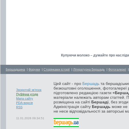
Купуючи молоко – думайте про наслідк
Бершадщина
|
Форуми
|
Сторінками історії
|
Літературна Бершадь
|
Фотогалереї
Цей сайт - про
Бершадь
та бершадський
безкоштовні оголошення, фотогалереї р
Зворотній зв'язок
підготовлено редакцією газети
«Берша
Публічна угода
матеріали належать авторам статтей. 
Мапа сайту
розміщена на сайті
Бершаді
, без згод
PDA-версія
Адміністрація сайту
Бершадь
може не п
RSS
не несе відповідальності за авторські м
11.01.2026 09:34:51