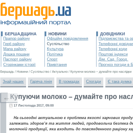
БЕРШАДЩИНА
НОВИНИ
ДОВІДНИКИ
Прапор району
Офіційні повідомлення
Підприємства та ор
Герб району
Суспільство
Телефонні довідни
Мапа району
Культура
Телефонні коди
Дошка пошани
Політика
Поштові індекси
Паспорт району
Спорт
Дім. Сад. Город.
Сторінками історії
Привітання
Прогноз погоди в 
Бершадь
/
Новини
/
Суспільство
/
Актуально
/
Купуючи молоко – думайте про наслідки
Знай наших
Гаряча лінія
В громадах
Спогади
Є така думка
Купуючи молоко – думайте про нас
←
17 Листопада 2017, 09:00
На сьогодні актуальною є проблема якості харчових проду
залежать здоров’я та життя людей, продовольча безпека де
молочній продукції, яка входить до повсякденного раціону х