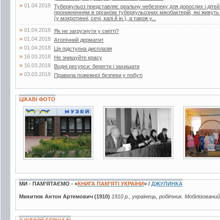
»
01.04.2018
Туберкульоз представляє реальну небезпеку для дорослих і дітей.
проникненням в організм туберкульозних мікобактерій, які живут
(у мокротинні, сечі, калі й ін.), а також у...
»
01.04.2018
Як не загрузнути у смітті?
»
01.04.2018
Атопічний дерматит
»
01.04.2018
Ця підступна дисплазія
»
16.03.2018
Не знищуйте красу
»
16.03.2018
Водні ресурси: берегти і захищати
»
03.03.2018
Правила пожежної безпеки у побуті
ЦІКАВІ ФОТО
13 фото
5 фото
3 фото
МИ - ПАМ’ЯТАЄМО - «
КНИГА ПАМ’ЯТІ УКРАЇНИ
» /
ДЖУЛИНКА
Микитюк Антон Артемович (1910)
1910 р., українець, робітник. Мобілізовани