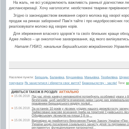
На жаль, не всі усвідомлюють важливість ранньої діагностики ле
диспансеризації. Хочу наголосити: необстежені тварини прирівнюют
Згідно із законодавством вживання сирого молока від хворої коро
продаж на ринках заборонені! Пам’я тайте і про недобросовісних го
реалізовувати молоко від хворих корів.
Для збереження власного здоров’я та своїх близьких краще обход
Адже лейкоз – це онкологічне захворювання, від якого вилікуватис
Наталя ГУБКО, начальник Бершадського міжрайонного Управлін
Населені пункти:
Бершадь
,
Баланівка
,
Крушинівка
,
Маньківка
,
Теофилівка
,
Шумил
торгувати
Як захиститися і зберегти своє життя?
Браконьєрству - заслін!
Теги:
в
ДИВІТЬСЯ ТАКОЖ В РОЗДІЛІ
АКТУАЛЬНО
»
15.06.2018
Під час літніх канікул неповнолітні потребують особливої уваги з 
безпечним, щоб запобігти вчиненню ними і щодо них кримінальни
працівники Бершадського відділу поліції...
»
15.06.2018
За останніх 10 років у лісових угіддях нашого держлісгоспу загин
Зафіксовано масове всихання граба на території Сумівського лісни
Ободівському лісництві на площі 2,8 га,...
»
15.06.2018
Відповідно до прийнятого Верховною Радою Закону України «Про 
України щодо посилення соціального захисту дітей та підтримки сі
регламентує функціонування патронатної...