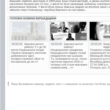
Бершадь помітно зростала (з 1904 року вона стала містом), а умови життя
населення досягла вже 12 тис, у місті не було каналізації, водогону, електрич
молитовних будинків. У місті була тільки земська лікарня на десяток ліжок і
змінити таке становище, трудящі боролися за свої права...
ГОЛОВНІ НОВИНИ БЕРШАДЩИНИ
06.04.18
Шановні жителі
02.04.18
Шановні жителі
25.03.18
Берш
району! З 1 до 30
району!
відді
квітня Національна поліція
Неодноразово працівники
Головного упра
України проводить місячник
Бершадського відділу поліції
національної пол
добровільної здачі
повідомляли про шахраїв.
Вінницькій обла
незареєстрованої зброї та
Та, незважаючи на це, тільки
розшукується гр
боєприпасів до неї.»»
протягом березня 2018-го
Віталіївна Домо
четверо осіб стали жертвами
27.04.1996 р.н.,
зловмисників....»»
Поташні, вул. Ос
Якщо Ви виявили помилку, виділіть текст з помилкою та натисніть Ctrl+Enter щ