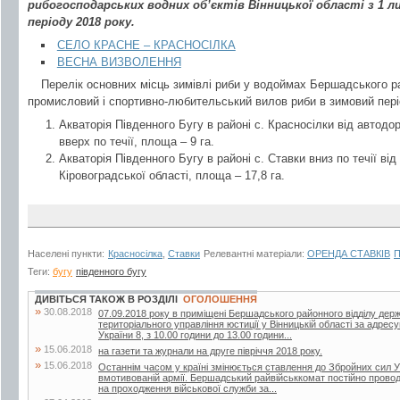
рибогосподарських водних об’єктів Вінницької області з 1 
періоду 2018 року.
СЕЛО КРАСНЕ – КРАСНОСІЛКА
ВЕСНА ВИЗВОЛЕННЯ
Перелік основних місць зимівлі риби у водоймах Бершадського р
промисловий і спортивно-любительський вилов риби в зимовий пері
Акваторія Південного Бугу в районі с. Красносілки від автодо
вверх по течії, площа – 9 га.
Акваторія Південного Бугу в районі с. Ставки вниз по течії ві
Кіровоградської області, площа – 17,8 га.
Населені пункти:
Красносілка
,
Ставки
Релевантні матеріали:
ОРЕНДА СТАВКІВ
П
Теги:
бугу
південного бугу
ДИВІТЬСЯ ТАКОЖ В РОЗДІЛІ
ОГОЛОШЕННЯ
»
30.08.2018
07.09.2018 року в приміщені Бершадського районного відділу дер
територіального управління юстиції у Вінницькій області за адрес
України 8, з 10.00 години до 13.00 години...
»
15.06.2018
на газети та журнали на друге півріччя 2018 року.
»
15.06.2018
Останнім часом у країні змінюється ставлення до Збройних сил У
вмотивованій армії. Бершадський райвійськкомат постійно проводит
на проходження військової служби за...