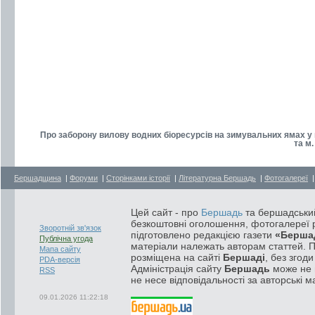
Про заборону вилову водних біоресурсів на зимувальних ямах у 
та м
Бершадщина
|
Форуми
|
Сторінками історії
|
Літературна Бершадь
|
Фотогалереї
Цей сайт - про
Бершадь
та бершадський
безкоштовні оголошення, фотогалереї р
Зворотній зв'язок
підготовлено редакцією газети
«Берша
Публічна угода
матеріали належать авторам статтей. 
Мапа сайту
розміщена на сайті
Бершаді
, без згод
PDA-версія
Адміністрація сайту
Бершадь
може не п
RSS
не несе відповідальності за авторські м
09.01.2026 11:22:18