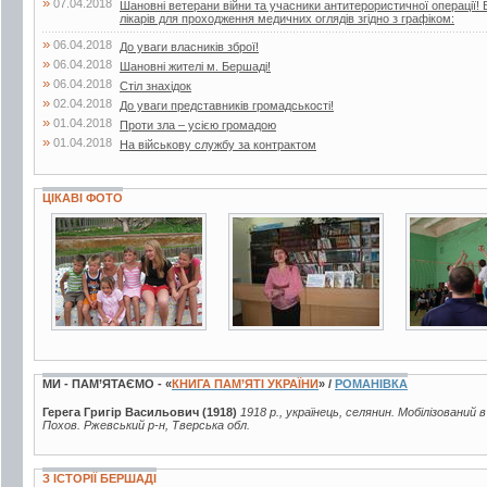
»
07.04.2018
Шановні ветерани війни та учасники антитерористичної операції! 
лікарів для проходження медичних оглядів згідно з графіком:
»
06.04.2018
До уваги власників зброї!
»
06.04.2018
Шановні жителі м. Бершаді!
»
06.04.2018
Стіл знахідок
»
02.04.2018
До уваги представників громадськості!
»
01.04.2018
Проти зла – усією громадою
»
01.04.2018
На військову службу за контрактом
ЦІКАВІ ФОТО
8 фото
3 фото
5 фото
МИ - ПАМ’ЯТАЄМО - «
КНИГА ПАМ’ЯТІ УКРАЇНИ
» /
РОМАНІВКА
Герега Григір Васильович (1918)
1918 р., українець, селянин. Мобілізований 
Похов. Ржевський р-н, Тверська обл.
З ІСТОРІЇ БЕРШАДІ