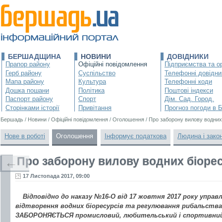
БЕРШАДЩИНА
НОВИНИ
ДОВІДНИКИ
Прапор району
Офіційні повідомлення
Підприємства та ор
Герб району
Суспільство
Телефонні довідни
Мапа району
Культура
Телефонні коди
Дошка пошани
Політика
Поштові індекси
Паспорт району
Спорт
Дім. Сад. Город.
Сторінками історії
Привітання
Прогноз погоди в 
Бершадь
/
Новини
/
Офіційні повідомлення
/
Оголошення
/
Про заборону вилову водних
Нове в роботі
Оголошення
Інформує податкова
Людина і зако
Про заборону вилову водних біоре
←
17 Листопада 2017, 09:00
Відповідно до наказу №16-О від 17 жовтня 2017 року управ
відтворення водних біоресурсів та регулювання рибальства 
ЗАБОРОНЯЄТЬСЯ промисловий, любительський і спортивний 