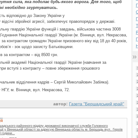
гутня сила, яка подолає будь-якого ворога. Для того, щоб
П
їні необхідно згуртуватись.
сть відповідно до Закону України у
П
 відсічі збройної агресії, забезпечує правопорядок у державі.
ьну гвардію України функцій і завдань, військова частина 3008
Р
’єднання Національної гвардії України (м. Вінниця, вул. Некрасова,
 за контрактом громадян України призовного віку від 18 до 40 років,
Н
обов’я - зок щодо захисту Батьківщини.
в за контрактом – від 8500 грн.
ьній академії Національної гвардії України (навчання за
ри вступі з контракту – повне збереження грошового
чальник відділення кадрів – Сергій Миколайович Забіяка).
НГУ, м. Вінниця, вул. Некрасова, 72.
автор:
Газета "Бершадський край"
НЯ
шадського районного відділу державної виконавчої служби Головного
ії у Вінницькій області за адресую Вінницька область м. Бершадь вул.. Героїв
 години...