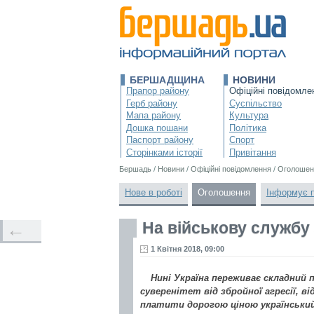
БЕРШАДЩИНА
НОВИНИ
Прапор району
Офіційні повідомле
Герб району
Суспільство
Мапа району
Культура
Дошка пошани
Політика
Паспорт району
Спорт
Сторінками історії
Привітання
Бершадь
/
Новини
/
Офіційні повідомлення
/
Оголошен
Нове в роботі
Оголошення
Інформує 
На військову службу
←
1 Квітня 2018, 09:00
Нині Україна переживає складний п
суверенітет від збройної агресії, 
платити дорогою ціною український