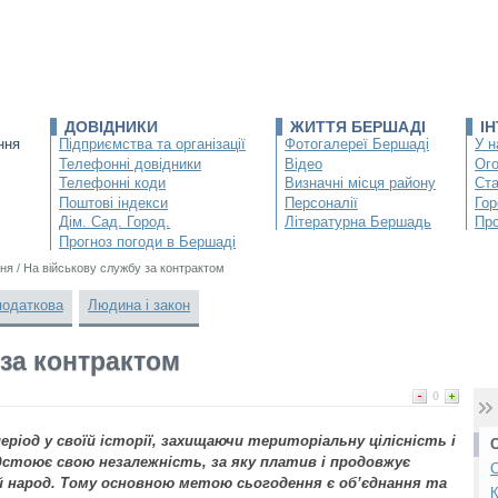
ДОВІДНИКИ
ЖИТТЯ БЕРШАДІ
І
ння
Підприємства та організації
Фотогалереї Бершаді
У н
Телефонні довідники
Відео
Ог
Телефонні коди
Визначні місця району
Ста
Поштові індекси
Персоналії
Гор
Дім. Сад. Город.
Літературна Бершадь
Про
Прогноз погоди в Бершаді
ня
/
На військову службу за контрактом
податкова
Людина і закон
 за контрактом
0
еріод у своїй історії, захищаючи територіальну цілісність і
відстоює свою незалежність, за яку платив і продовжує
С
 народ. Тому основною метою сьогодення є об’єднання та
К