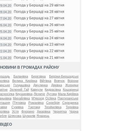
Погода у Бершаді на 29 квітня
29.04.20
Погода у Бершаді на 28 квітня
28.04.20
Погода у Бершаді на 27 квітня
27.04.20
Погода у Бершаді на 26 квітня
26.04.20
Погода у Бершаді на 25 квітня
25.04.20
Погода у Бершаді на 24 квітня
24.04.20
Погода у Бершаді на 23 квітня
23.04.20
Погода у Бершаді на 22 квітня
22.04.20
Погода у Бершаді на 21 квітня
21.04.20
НОВИНИ В ГРОМАДАХ РАЙОНУ
ершадь
Баланівка
Березівка
Берізки-Бершадські
рлівка
Велика Киріївка
Війтівка
Вовчок
Ворони
инське
Голдашівка
Джулинка
Дяківка
Жорняки
вітне
Зелений Гай
Кавкули
Кидрасівка
Кошаринці
асносілка
Крушинівка
Лісниче
Лугова
Мала Киріївка
ньківка
Михайлівка
М'якохід
Осіївка
Партизанське
оташня
П'ятківка
Романівка
Серебрія
Серединка
авки
Сумівка
Тартаки
Теофилівка
Тернівка
рлівка
Устя
Флорино
Хмарівка
Чернятка
Чорна
ебля
Шляхова
Шумилів
Яланець
ВІДЕО