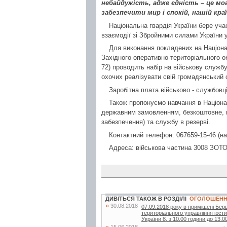
небайдужість, адже єдність – це мо
забезпечити мир і спокій, нашій кра
Національна гвардія України бере уча
взаємодії зі Збройними силами України у
Для виконання покладених на Націонал
Західного оперативно-територіального об
72) проводить набір на військову службу
охочих реалізувати свій громадянський 
Заробітна плата військово - службовці
Також пропонуємо навчання в Націонал
державним замовленням, безкоштовне, п
забезпечення) та службу в резерві.
Контактний телефон: 067659-15-46 (на
Адреса: військова частина 3008 ЗОТО 
ДИВІТЬСЯ ТАКОЖ В РОЗДІЛІ
ОГОЛОШЕН
»
30.08.2018
07.09.2018 року в приміщені Бер
територіального управління юстиц
України 8, з 10.00 години до 13.00
»
15.06.2018