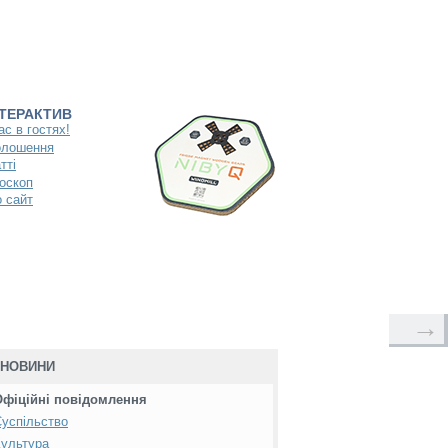
НТЕРАКТИВ
ас в гостях!
олошення
тті
оскоп
 сайт
→
НОВИНИ
Офіційні повідомлення
успільство
ультура