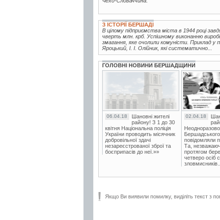
Чехо-Словаччина.
З ІСТОРІЇ БЕРШАДІ
В цілому підприємства міста в 1944 році зав
чверть млн. крб. Успішному виконанню вироб
змагання, яке очолили комуністи. Приклад у п
Яроцький, І. І. Олійник, які систематично...
ГОЛОВНІ НОВИНИ БЕРШАДЩИНИ
06.04.18
Шановні жителі
02.04.18
Шан
району! З 1 до 30
рай
квітня Національна поліція
Неодноразово
України проводить місячник
Бершадського в
добровільної здачі
повідомляли п
незареєстрованої зброї та
Та, незважаюч
боєприпасів до неї.»»
протягом бере
четверо осіб 
зловмисників..
Якщо Ви виявили помилку, виділіть текст з по