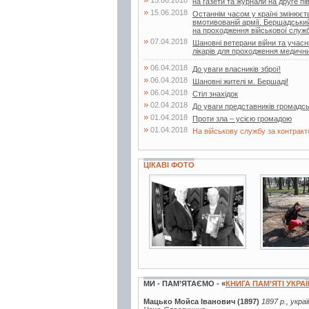
на газети та журнали на друге пі
»
15.06.2018
Останнім часом у країні змінюєт
вмотивованій армії. Бершадський 
на проходження військової служби
»
07.04.2018
Шановні ветерани війни та учасн
лікарів для проходження медичних
»
06.04.2018
До уваги власників зброї!
»
06.04.2018
Шановні жителі м. Бершаді!
»
06.04.2018
Стіл знахідок
»
02.04.2018
До уваги представників громадсь
»
01.04.2018
Проти зла – усією громадою
»
01.04.2018
На військову службу за контрак
ЦІКАВІ ФОТО
2 фото
9 фото
МИ - ПАМ’ЯТАЄМО - «
КНИГА ПАМ’ЯТІ УКРА
Мацько Мойса Іванович (1897)
1897 р., укра