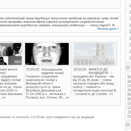
дяки наполегливій праці трудящих випустили продукції на загальну суму понад
ничої програми значною мірою сприяло розгортання соціалістичного
еревиконанні виробничих завдань показували робітники — члени партії І. Ф.
Читати далі »
овні жителі
25.03.18
Бершадським
18.03.18
ВИМОГИ ДО
ону!
відділом поліції
КАНДИДАТІВ: –
 працівники
Головного управління
громадянство України; – вік
Б
ідділу поліції
національної поліції у
від 20 до 35 років; – повна
Би
ро шахраїв.
Вінницькій області
загальна середня або вища
Гл
и на це, тільки
розшукується гр. Ірина
освіта; – наявність
За
зня 2018-го
Віталіївна Доможирська,
посвідчення водія категорії В;
стали жертвами
27.04.1996 р.н., жителька с.
– готовність до служби...»»
Кр
..»»
Поташні, вул. Осіння, 89,...»»
Ма
П
Ст
Ти
Гр
милкою та натисніть Ctrl+Enter щоб повідомити про це редакцію