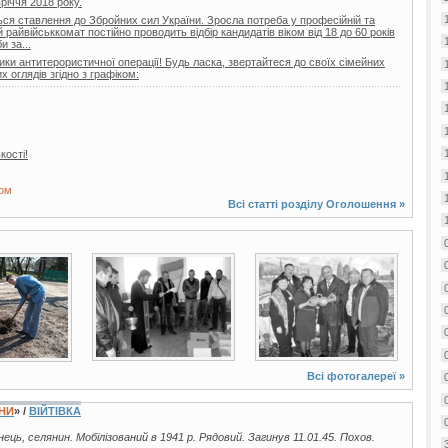
вріччя 2018 року.
ься ставлення до Збройних сил України. Зросла потреба у професійній та
райвійськкомат постійно проводить відбір кандидатів віком від 18 до 60 років
 за...
ики антитерористичної операції! Будь ласка, звертайтеся до своїх сімейних
 оглядів згідно з графіком:
кості!
том
Всі статті розділу
Оголошення
»
2 фото
2 фото
Всі фотогалереї »
ЇНИ
» /
ВІЙТІВКА
їнець, селянин. Мобілізований в 1941 р. Рядовий. Загинув 11.01.45. Похов.