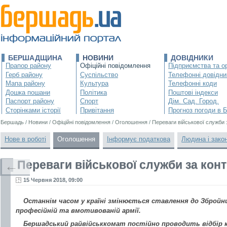
БЕРШАДЩИНА
НОВИНИ
ДОВІДНИКИ
Прапор району
Офіційні повідомлення
Підприємства та ор
Герб району
Суспільство
Телефонні довідни
Мапа району
Культура
Телефонні коди
Дошка пошани
Політика
Поштові індекси
Паспорт району
Спорт
Дім. Сад. Город.
Сторінками історії
Привітання
Прогноз погоди в 
Бершадь
/
Новини
/
Офіційні повідомлення
/
Оголошення
/
Переваги військової служби 
Нове в роботі
Оголошення
Інформує податкова
Людина і зако
Переваги військової служби за кон
←
15 Червня 2018, 09:00
Останнім часом у країні змінюється ставлення до Збройни
професійній та вмотивованій армії.
Бершадський райвійськкомат постійно проводить відбір ка