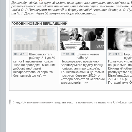
До складу підпільних груп, кількість яких зростала, вступали все нові члени. В
розгалуженої сітки підпілля та керівництва двома партизанськими загонами 
чолі в О. Р. Пилипчуком та партійне бюро у складі Н. Ферштендікера, К. О. Пу
та Н. Т. Друзя. Через 51 комуніста бюро здійснювало...
ГОЛОВНІ НОВИНИ БЕРШАДЩИНИ
06.04.18
Шановні жителі
02.04.18
Шановні жителі
25.03.18
Берш
району! З 1 до 30
району!
відді
квітня Національна поліція
Неодноразово працівники
Головного упра
України проводить місячник
Бершадського відділу поліції
національної пол
добровільної здачі
повідомляли про шахраїв.
Вінницькій обла
незареєстрованої зброї та
Та, незважаючи на це, тільки
розшукується гр
боєприпасів до неї.»»
протягом березня 2018-го
Віталіївна Домо
четверо осіб стали жертвами
27.04.1996 р.н.,
зловмисників....»»
Поташні, вул. Ос
Якщо Ви виявили помилку, виділіть текст з помилкою та натисніть Ctrl+Enter щ