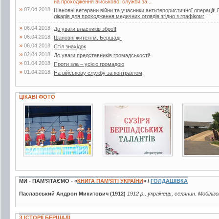
на проходження військової служби за...
»
07.04.2018
Шановні ветерани війни та учасники антитерористичної операції! 
лікарів для проходження медичних оглядів згідно з графіком:
»
06.04.2018
До уваги власників зброї!
»
06.04.2018
Шановні жителі м. Бершаді!
»
06.04.2018
Стіл знахідок
»
02.04.2018
До уваги представників громадськості!
»
01.04.2018
Проти зла – усією громадою
»
01.04.2018
На військову службу за контрактом
ЦІКАВІ ФОТО
6 фото
2 фото
11 фото
МИ - ПАМ’ЯТАЄМО - «
КНИГА ПАМ’ЯТІ УКРАЇНИ
» /
ГОЛДАШІВКА
Паславський Андрон Микитович (1912)
1912 р., українець, селянин. Мобіліз
З ІСТОРІЇ БЕРШАДІ