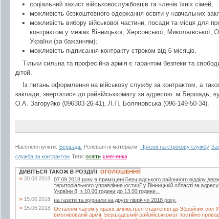
соціальний захист військовослужбовців та членів їхніх сімей;
можливість безкоштовного одержання освіти у навчальних зак
можливість вибору військової частини, посади та місця для п
контрактом у межах Вінницької, Херсонської, Миколаївської, О
України (за бажанням);
можливість підписання контракту строком від 6 місяців.
Тільки сильна та професійна армія є гарантом безпеки та свобо
дітей.
Із питань оформлення на військову службу за контрактом, а також
заклади, звертатися до райвійськкомату за адресою: м Бершадь, ву
О.А. Загоруйко (096303-26-41), Л.П. Боляновська (096-149-50-34).
Населені пункти:
Бершадь
Релевантні матеріали:
Призов на строкову службу
За
служба за контрактом
Теги:
освіти
шевченка
ДИВІТЬСЯ ТАКОЖ В РОЗДІЛІ
ОГОЛОШЕННЯ
»
30.08.2018
07.09.2018 року в приміщені Бершадського районного відділу дер
територіального управління юстиції у Вінницькій області за адрес
України 8, з 10.00 години до 13.00 години...
»
15.06.2018
на газети та журнали на друге півріччя 2018 року.
»
15.06.2018
Останнім часом у країні змінюється ставлення до Збройних сил У
вмотивованій армії. Бершадський райвійськкомат постійно проводит