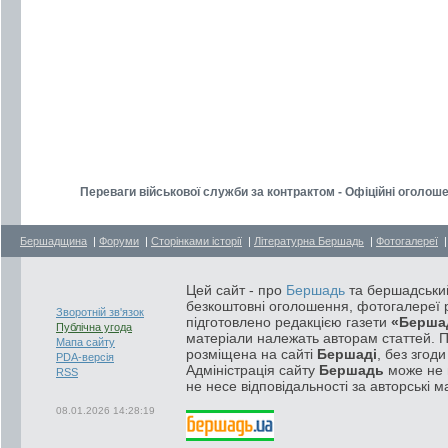
Переваги військової служби за контрактом - Офіційні оголош
Бершадщина
|
Форуми
|
Сторінками історії
|
Літературна Бершадь
|
Фотогалереї
Цей сайт - про
Бершадь
та бершадський
безкоштовні оголошення, фотогалереї р
Зворотній зв'язок
підготовлено редакцією газети
«Берша
Публічна угода
матеріали належать авторам статтей. 
Мапа сайту
розміщена на сайті
Бершаді
, без згод
PDA-версія
Адміністрація сайту
Бершадь
може не п
RSS
не несе відповідальності за авторські м
08.01.2026 14:28:19