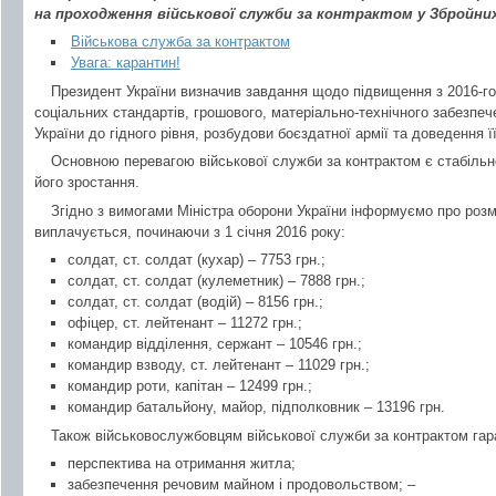
на проходження військової служби за контрактом у Збройних
Військова служба за контрактом
Увага: карантин!
Президент України визначив завдання щодо підвищення з 2016-го
соціальних стандартів, грошового, матеріально-технічного забезпе
України до гідного рівня, розбудови боєздатної армії та доведення ї
Основною перевагою військової служби за контрактом є стабільн
його зростання.
Згідно з вимогами Міністра оборони України інформуємо про роз
виплачується, починаючи з 1 січня 2016 року:
солдат, ст. солдат (кухар) – 7753 грн.;
солдат, ст. солдат (кулеметник) – 7888 грн.;
солдат, ст. солдат (водій) – 8156 грн.;
офіцер, ст. лейтенант – 11272 грн.;
командир відділення, сержант – 10546 грн.;
командир взводу, ст. лейтенант – 11029 грн.;
командир роти, капітан – 12499 грн.;
командир батальйону, майор, підполковник – 13196 грн.
Також військовослужбовцям військової служби за контрактом гар
перспектива на отримання житла;
забезпечення речовим майном і продовольством; –