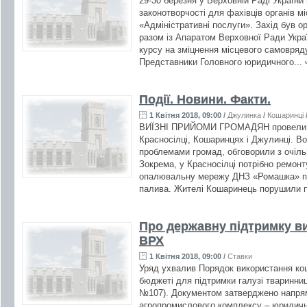
29-30 березня у Верховній Раді України
законотворчості для фахівців органів 
«Адміністративні послуги». Захід був о
разом із Апаратом Верховної Ради Укра
курсу на зміцнення місцевого самовряд
Представники Головного юридичного...
Події. Новини. Факти.
1 Квітня 2018, 09:00
/
Джулинка
/
Кошаринці
ВИЇЗНІ ПРИЙОМИ ГРОМАДЯН провели п
Красносілці, Кошаринцях і Джулинці. В
проблемами громад, обговорили з очіль
Зокрема, у Красносілці потрібно ремонт
опалювальну мережу ДНЗ «Ромашка» пер
палива. Жителі Кошаринець порушили п
Про державну підтримку 
ВРХ
1 Квітня 2018, 09:00
/
Ставки
Уряд ухвалив Порядок використання ко
бюджеті для підтримки галузі тваринни
№107). Документом затверджено напрям
агропромислового комплексу – юридичних