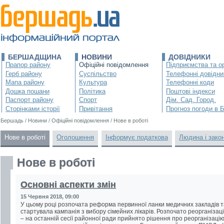
БЕРШАДЩИНА
НОВИНИ
ДОВІДНИКИ
Прапор району
Офіційні повідомлення
Підприємства та ор
Герб району
Суспільство
Телефонні довідни
Мапа району
Культура
Телефонні коди
Дошка пошани
Політика
Поштові індекси
Паспорт району
Спорт
Дім. Сад. Город.
Сторінками історії
Привітання
Прогноз погоди в 
Бершадь
/
Новини
/
Офіційні повідомлення
/
Нове в роботі
Нове в роботі
Оголошення
Інформує податкова
Людина і зако
Нове в роботі
Основні аспекти змін
15 Червня 2018, 09:00
У цьому році розпочата реформа первинної ланки медичних закладів т
стартувала кампанія з вибору сімейних лікарів. Розпочато реорганізац
– на останній сесії районної ради прийнято рішення про реорганізацію