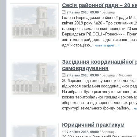
Сесія районної ради – 20 к
7 Квітня 2018, 09:00
/
Бершадь
Голова Бершадської районної ради М.Г
квітня 2018 року №26 «Про скликання 19
пленарне засідання якої провести 20 кві
Бершадська РДЮСШ «Ровесник». Початок
звіт голови райдерж - адміністрації пр
адміністрацією...
читати далі ...»
Засідання координаційної 
самоврядування
7 Квітня 2018, 09:00
/
Бершадь
/
Флорино
30 березня під головуванням очільника
відбулося засідання координаційної ра
На зібранні було розглянуто питання, як
кожної територіальної громади зокрема
збереження та відтворення лісових рес
структурі земельного фонду району...
чи
Юридичний практикум
7 Квітня 2018, 09:00
/
Бершадь