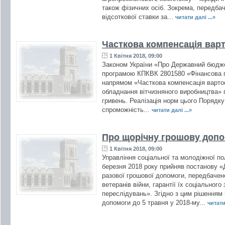
також фізичних осіб. Зокрема, передба
відсоткової ставки за...
читати далі ...»
Часткова компенсація варт
1 Квітня 2018, 09:00
Законом України «Про Державний бюдже
програмою КПКВК 2801580 «Фінансова п
напрямом «Часткова компенсація вартос
обладнання вітчизняного виробництва» 
гривень. Реалізація норм цього Порядк
спроможність...
читати далі ...»
Про щорічну грошову допо
1 Квітня 2018, 09:00
Управління соціальної та молодіжної п
березня 2018 року прийняв постанову «Д
разової грошової допомоги, передбачен
ветеранів війни, гарантії їх соціальног
переслідувань». Згідно з цим рішенням 
допомоги до 5 травня у 2018-му...
читати 