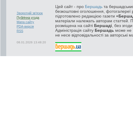
Цей сайт - про
Бершадь
та бершадський
безкоштовні оголошення, фотогалереї р
Зворотній зв'язок
підготовлено редакцією газети
«Берша
Публічна угода
матеріали належать авторам статтей. 
Мапа сайту
розміщена на сайті
Бершаді
, без згод
PDA-версія
Адміністрація сайту
Бершадь
може не п
RSS
не несе відповідальності за авторські м
08.01.2026 13:48:20