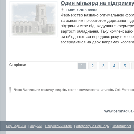
Один мільярд на підтримк
1 Квітня 2018, 09:00
Фермерство названо оптимальною форм
та основним пріоритетом державної підт
підтримки стає відшкодування фермерс
вартості обладнання. Таку компенсацію
чи об’єднаються впродовж року в коопе
зосередитися на двох напрямах коопера
Сторінки:
1
2
3
4
5
Якщо Ви виявили помилку, виділіть текст з помилкою та натисніть Ctrl+Enter щ
www.bershad.ua
Бершадщина
|
Форуми
|
Сторінками історії
|
Літературна Бершадь
|
Фотогалереї