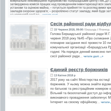
комунальне некомерційне підприємство «Бершадський центр ПМСД» (
затверджена комісія працює над проведенням інвентаризації всіх закл
установи та оцінкою майна; – готується прийняття та розгляд вимог кр
закладів охорони здоров’я; – розроблено статут закладу, який буде з
на червневій сесії ра...
читати далі ...
Сесія районної ради відбу
15 Червня 2018, 09:00
/
Бершадь
/
Яланець
Голова Бершадської районної ради М.Г.
червня 2018 року №45 «Про скликання 2
пленарне засідання якої провести 10 ли
комунальної організації «Бершадська Р
годині. На порядок денний винесено пи
сесії районної ради...
читати далі ...»
Єдиний реєстр боржників
13 Квітня 2018 р
2017 року на сайті Міністерства юстиці
боржників. У ньому можна знайти відомо
по батькові та реєстраційним номером о
Вільний та безоплатний доступ до інфо
виконавчого провадження забезпечує Мі
Інтернет на своєму офіційному...
читати д