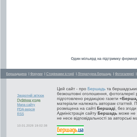
Один мільярд на підтримку фермерів
Бершадщина
|
Форуми
|
Сторінками історії
|
Літературна Бершадь
|
Фотогалереї
Цей сайт - про
Бершадь
та бершадський
безкоштовні оголошення, фотогалереї р
Зворотній зв'язок
підготовлено редакцією газети
«Берша
Публічна угода
матеріали належать авторам статтей. 
Мапа сайту
розміщена на сайті
Бершаді
, без згод
PDA-версія
Адміністрація сайту
Бершадь
може не п
RSS
не несе відповідальності за авторські м
10.01.2026 19:02:38