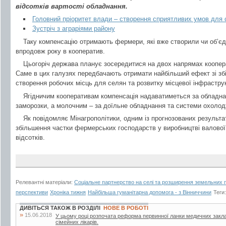
відсотків вартості обладнання.
Головний пріоритет влади – створення сприятливих умов для 
Зустріч з аграріями району
Таку компенсацію отримають фермери, які вже створили чи об’є
впродовж року в кооператив.
Цьогоріч держава планує зосередитися на двох напрямах коопер
Саме в цих галузях передбачають отримати найбільший ефект зі зб
створення робочих місць для селян та розвитку місцевої інфрастру
Ягідничим кооперативам компенсація надаватиметься за обладнан
заморозки, а молочним – за доїльне обладнання та системи охоло
Як повідомляє Мінагрополітики, одним із прогнозованих результаті
збільшення частки фермерських господарств у виробництві валової п
відсотків.
Релевантні матеріали:
Соціальне партнерство на селі та розширення земельних п
перспективи
Хроніка тижня
Найбільша гуманітарна допомога - з Вінниччини
Теги
ДИВІТЬСЯ ТАКОЖ В РОЗДІЛІ
НОВЕ В РОБОТІ
»
15.06.2018
У цьому році розпочата реформа первинної ланки медичних закла
сімейних лікарів.