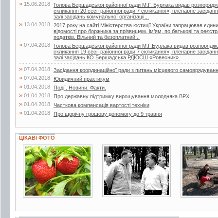
»
15.06.2018
Голова Бершадської районної ради М.Г. Бурлака видав розпорядж
скликання 20 сесії районної ради 7 скликання», пленарне засіданн
залі засідань комунальної організації...
»
13.04.2018
2017 року на сайті Міністерства юстиції України запрацював єдин
відомості про боржника за прізвищем, ім’ям, по батькові та реєс
податків. Вільний та безоплатний...
»
07.04.2018
Голова Бершадської районної ради М.Г.Бурлака видав розпорядже
скликання 19 сесії районної ради 7 скликання», пленарне засіданн
залі засідань КО Бершадська РДЮСШ «Ровесник».
»
07.04.2018
Засідання координаційної ради з питань місцевого самоврядуван
»
07.04.2018
Юридичний практикум
»
01.04.2018
Події. Новини. Факти.
»
01.04.2018
Про державну підтримку вирощування молодняка ВРХ
»
01.04.2018
Часткова компенсація вартості техніки
»
01.04.2018
Про щорічну грошову допомогу до 9 травня
ЦІКАВІ ФОТО
7 фото
6 фото
9 фото