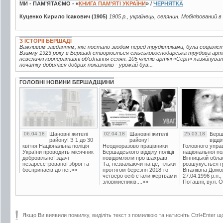
МИ - ПАМ’ЯТАЄМО - «
КНИГА ПАМ’ЯТІ УКРАЇНИ
» /
ЧЕРНЯТКА
Куценко Кирило Ісакович (1905)
1905 р., українець, селянин. Мобілізований в
З ІСТОРІЇ БЕРШАДІ
Важливим завданням, яке постало згодом перед трудівниками, була соціаліс
Взимку 1923 року в Бершаді створюється сільськогосподарська трудова артіл
невеличкі кооперативні об'єднання селян. 105 членів артілі «Серп» хазяйнува
початку добилася добрих показників - урожай був...
ГОЛОВНІ НОВИНИ БЕРШАДЩИНИ
06.04.18
Шановні жителі
02.04.18
Шановні жителі
25.03.18
Берш
району! З 1 до 30
району!
відді
квітня Національна поліція
Неодноразово працівники
Головного упра
України проводить місячник
Бершадського відділу поліції
національної пол
добровільної здачі
повідомляли про шахраїв.
Вінницькій обла
незареєстрованої зброї та
Та, незважаючи на це, тільки
розшукується гр
боєприпасів до неї.»»
протягом березня 2018-го
Віталіївна Домо
четверо осіб стали жертвами
27.04.1996 р.н.,
зловмисників....»»
Поташні, вул. Ос
Якщо Ви виявили помилку, виділіть текст з помилкою та натисніть Ctrl+Enter щ