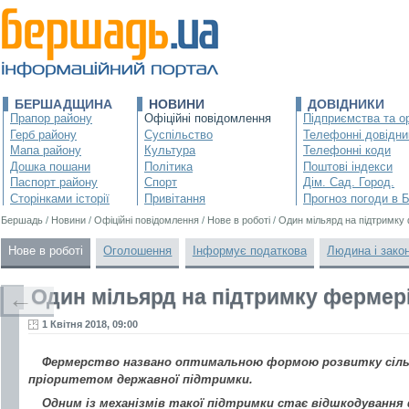
БЕРШАДЩИНА
НОВИНИ
ДОВІДНИКИ
Прапор району
Офіційні повідомлення
Підприємства та ор
Герб району
Суспільство
Телефонні довідни
Мапа району
Культура
Телефонні коди
Дошка пошани
Політика
Поштові індекси
Паспорт району
Спорт
Дім. Сад. Город.
Сторінками історії
Привітання
Прогноз погоди в 
Бершадь
/
Новини
/
Офіційні повідомлення
/
Нове в роботі
/
Один мільярд на підтримку
Нове в роботі
Оголошення
Інформує податкова
Людина і зако
Один мільярд на підтримку фермер
←
1 Квітня 2018, 09:00
Фермерство названо оптимальною формою розвитку сіль
пріоритетом державної підтримки.
Одним із механізмів такої підтримки стає відшкодуванн