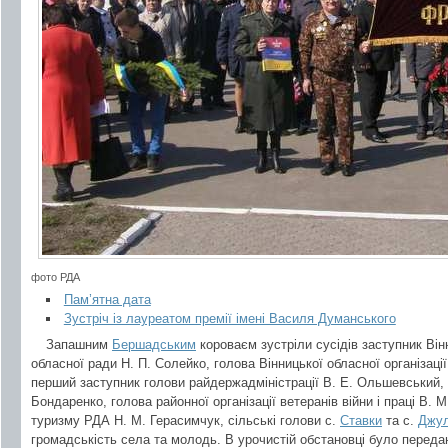
фото РДА
Пам’ятна дата
Зустріч із лауреатом премії імені Василя Думанського
Запашним
Бершадським
короваєм зустріли сусідів заступник Він
обласної ради Н. П. Солейко, голова Вінницької обласної організації
перший заступник голови райдержадміністрації В. Е. Ольшевський, 
Бондаренко, голова районної організації ветеранів війни і праці В. 
туризму РДА Н. М. Герасимчук, сільські голови с.
Ставки
та с.
Джул
громадськість села та молодь. В урочистій обстановці було перед