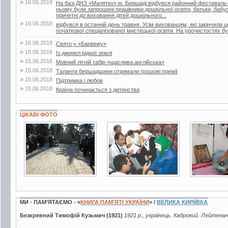
»
16.06.2018
На базі ДНЗ «Малятко» м. Бершаді відбувся районний фестиваль-к
ньому були запрошені працівники дошкільної освіти, батьки, бабусі 
причетні до виховання дітей дошкільного...
»
16.06.2018
відбувся в останній день травня. Усім вихованцям, які закінчили 
початкової спеціалізованої мистецької освіти. На урочистостях бул
»
16.06.2018
Свято у «Барвінку»
»
15.06.2018
Із джерел рідної землі
»
15.06.2018
Мовний літній табір «щаслива англійська»
»
15.06.2018
Таланти бершадщини отримали грошові премії
»
15.06.2018
Підтримка і любов
»
15.06.2018
Країна починається з дитинства
ЦІКАВІ ФОТО
3 фото
4 фото
8 фото
МИ - ПАМ’ЯТАЄМО - «
КНИГА ПАМ’ЯТІ УКРАЇНИ
» /
ВЕЛИКА КИРІЇВКА
Безкревний Тимофій Кузьмич (1921)
1921 р., українець. Кадровий. Лейтенан