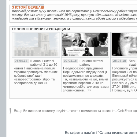
З ІСТОРІЇ БЕРШАДІ
Широкий розмах руху підпільників та партизанів у Бершадському районі зм
повіту. Він зазначав у листопаді 1943 року, що тут збільшилась кількість за
жандармів та військових; зникають з фашистських обозів разом з підводами м
ГОЛОВНІ НОВИНИ БЕРШАДЩИНИ
06.04.18
Шановні жителі
02.04.18
Шановні жителі
25.03.18
Берш
району! З 1 до 30
району!
відді
квітня Національна поліція
Неодноразово працівники
Головного упра
України проводить місячник
Бершадського відділу поліції
національної пол
добровільної здачі
повідомляли про шахраїв.
Вінницькій обла
незареєстрованої зброї та
Та, незважаючи на це, тільки
розшукується гр
боєприпасів до неї.»»
протягом березня 2018-го
Віталіївна Домо
четверо осіб стали жертвами
27.04.1996 р.н.,
зловмисників....»»
Поташні, вул. Ос
Якщо Ви виявили помилку, виділіть текст з помилкою та натисніть Ctrl+Enter щ
Естафета пам'яті "Слава визволителям