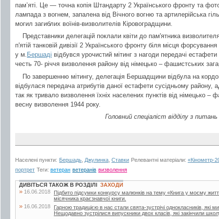
пам’яті. Це — точна копія Штандарту 2 Українського фронту та фо
лампада з вогнем, запалена від Вічного вогню та артилерійська гіль
могил загиблих воїнів-визволителів Кіровоградщини.
Представники делегацій поклали квіти до пам'ятника визволител
п'ятій танковій дивізії 2 Українського фронту біля місця форсування
у м.
Бершаді
відбувся урочистий мітинг з нагоди передачі естафети
честь 70- річчя визволення району від німецько – фашистських зага
По завершенню мітингу, делегація Бершадщини відбула на кордо
відбулася передача атрибутів даної естафети сусідньому району, а
так як тривало визволення їхніх населених пунктів від німецько – 
весну визволення 1944 року.
Головний спеціаліст відділу з питань
Населені пункти:
Бершадь
,
Джулинка
,
Ставки
Релевантні матеріали:
«Кінометр-2
портрет
Теги:
ветеран
ветеранів
визволення
ДИВІТЬСЯ ТАКОЖ В РОЗДІЛІ
ЗАХОДИ
»
16.06.2018
Підбито підсумки конкурсу малюнків на тему «Книга у моєму житті»
місячника краєзнавчої книги.
»
16.06.2018
Гарною традицією в нас стали свята-зустрічі однокласників, які м
Нещодавно зустрілися випускники двох класів, які закінчили школу