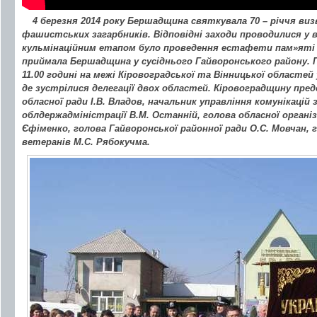
4 березня 2014 року Бершадщина святкувала 70 – річчя виз
фашистських загарбників. Відповідні заходи проводилися у в
кульмінаційним етапом було проведення естафети пам»яті 
приймала Бершадщина у сусіднього Гайворонського району. 
11.00 годині на межі Кіровоградської та Вінницької областей 
де зустрілися делегації двох областей. Кіровоградщину пре
обласної ради І.В. Владов, начальник управління комунікацій
облдержадміністрації В.М. Останній, голова обласної організа
Єфіменко, голова Гайворонської районної ради О.С. Мовчан, г
ветеранів М.С. Рябокучма.