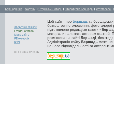
Бершадщина
|
Форуми
|
Сторінками історії
|
Літературна Бершадь
|
Фотогалереї
Цей сайт - про
Бершадь
та бершадський
безкоштовні оголошення, фотогалереї р
Зворотній зв'язок
підготовлено редакцією газети
«Берша
Публічна угода
матеріали належать авторам статтей. 
Мапа сайту
розміщена на сайті
Бершаді
, без згод
PDA-версія
Адміністрація сайту
Бершадь
може не п
RSS
не несе відповідальності за авторські м
09.01.2026 12:33:37