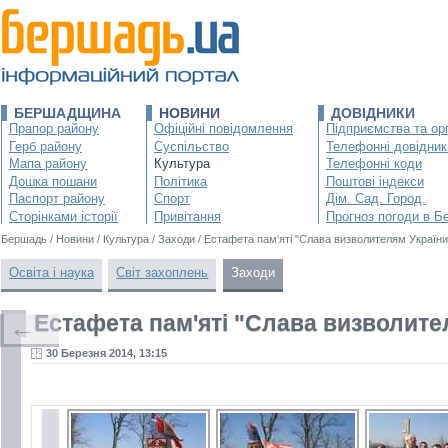
БЕРШАДЩИНА
НОВИНИ
ДОВІДНИКИ
Прапор району
Офіційні повідомлення
Підприємства та орг
Герб району
Суспільство
Телефонні довідник
Мапа району
Культура
Телефонні коди
Дошка пошани
Політика
Поштові індекси
Паспорт району
Спорт
Дім. Сад. Город.
Сторінками історії
Привітання
Прогноз погоди в Б
Бершадь
/
Новини
/
Культура
/
Заходи
/
Естафета пам'яті "Слава визволителям України
Освіта і наука
Світ захоплень
Заходи
Естафета пам'яті "Слава визволите
←
30 Березня 2014, 13:15