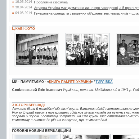
»
16.05.2014
Проблемна сівозміна
»
30.04.2014
Аграрна Україна має думати не лише про закордонні, а й про внут
»
04.03.2014
Генеральна оренда та створення об’єднань землевласників - шля
ЦІКАВІ ФОТО
2 фото
2 фото
2 фото
МИ - ПАМ’ЯТАЄМО - «
КНИГА ПАМ’ЯТІ УКРАЇНИ
» /
ТИРЛІВКА
Стебловський Яків Іванович
Українець, селянин. Мобілізований в 1941 р. Ря
З ІСТОРІЇ БЕРШАДІ
Активно діяли й молодіжні підпільні групи. Ватажок однієї з комсомольсько-мо
Роман Бурий) разом з товаришами здійснив кілька нападів на румунських жанд
забрали їх зброю. Гестапівці натрапили на слід групи. Вже отримавши смерт
комсомолу в листах до рідних жалкував, що не зможе далі...
ГОЛОВНІ НОВИНИ БЕРШАДЩИНИ