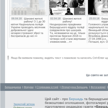
06.04.18
Шановні жителі
02.04.18
Шановні жителі
25.03.18
Берш
району! З 1 до 30
району!
відді
квітня Національна поліція
Неодноразово працівники
Головного упра
України проводить місячник
Бершадського відділу поліції
національної пол
добровільної здачі
повідомляли про шахраїв.
Вінницькій обла
незареєстрованої зброї та
Та, незважаючи на це, тільки
розшукується гр
боєприпасів до неї.»»
протягом березня 2018-го
Віталіївна Домо
четверо осіб стали жертвами
27.04.1996 р.н.,
зловмисників....»»
Поташні, вул. Ос
Якщо Ви виявили помилку, виділіть текст з помилкою та натисніть Ctrl+Enter щ
Це свято не зат
Бершадщина
|
Форуми
|
Сторінками історії
|
Літературна Бершадь
|
Фотогалереї
Цей сайт - про
Бершадь
та бершадський
безкоштовні оголошення, фотогалереї р
Зворотній зв'язок
підготовлено редакцією газети
«Берша
Публічна угода