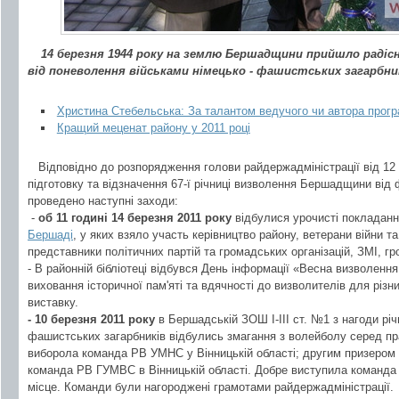
14 березня 1944 року на землю Бершадщини прийшло радісн
від поневолення військами німецько - фашистських загарбни
Христина Стебельська: За талантом ведучого чи автора прогр
Кращий меценат району у 2011 році
Відповідно до розпорядження голови райдержадміністрації від 12
підготовку та відзначення 67-ї річниці визволення Бершадщини від 
проведено наступні заходи:
-
об 11 годині 14 березня 2011 року
відбулися урочисті покладанн
Бершаді
, у яких взяло участь керівництво району, ветерани війни та
представники політичних партій та громадських організацій, ЗМІ, гр
- В районній бібліотеці відбувся День інформації «Весна визволенн
виховання історичної пам'яті та вдячності до визволителів для різн
виставку.
- 10 березня 2011 року
в Бершадській ЗОШ І-ІІІ ст. №1 з нагоди р
фашистських загарбників відбулись змагання з волейболу серед пра
виборола команда РВ УМНС у Вінницькій області; другим призером
команда РВ ГУМВС в Вінницькій області. Добре виступила команда 
місце. Команди були нагороджені грамотами райдержадміністрації.