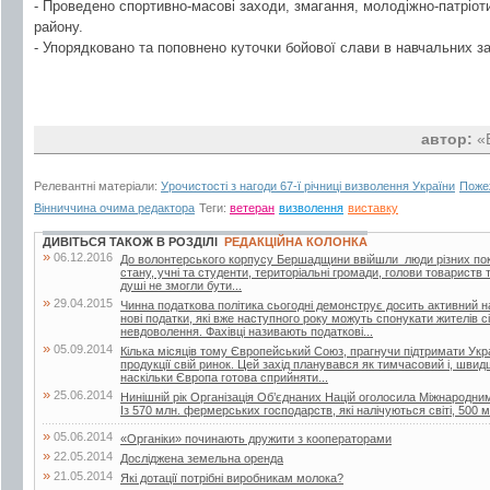
- Проведено спортивно-масові заходи, змагання, молодіжно-патріоти
району.
- Упорядковано та поповнено куточки бойової слави в навчальних з
автор:
«В
Релевантні матеріали:
Урочистості з нагоди 67-ї річниці визволення України
Пожеж
Вінниччина очима редактора
Теги:
ветеран
визволення
виставку
ДИВІТЬСЯ ТАКОЖ В РОЗДІЛІ
РЕДАКЦІЙНА КОЛОНКА
»
06.12.2016
До волонтерського корпусу Бершадщини ввійшли люди різних поко
стану, учні та студенти, територіальні громади, голови товариств т
душі не змогли бути...
»
29.04.2015
Чинна податкова політика сьогодні демонструє досить активний н
нові податки, які вже наступного року можуть спонукати жителів с
невдоволення. Фахівці називають податкові...
»
05.09.2014
Кілька місяців тому Європейський Союз, прагнучи підтримати Украї
продукції свій ринок. Цей захід планувався як тимчасовий і, швид
наскільки Європа готова сприйняти...
»
25.06.2014
Нинішній рік Організація Об’єднаних Націй оголосила Міжнародн
Із 570 млн. фермерських господарств, які налічуються світі, 500 м
»
05.06.2014
«Органіки» починають дружити з кооператорами
»
22.05.2014
Досліджена земельна оренда
»
21.05.2014
Які дотації потрібні виробникам молока?