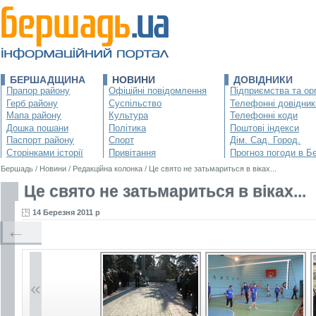
БЕРШАДЩИНА
НОВИНИ
ДОВІДНИКИ
Прапор району
Офіційні повідомлення
Підприємства та орг
Герб району
Суспільство
Телефонні довідник
Мапа району
Культура
Телефонні коди
Дошка пошани
Політика
Поштові індекси
Паспорт району
Спорт
Дім. Сад. Город.
Сторінками історії
Привітання
Прогноз погоди в Б
Бершадь
/
Новини
/
Редакційна колонка
/
Це свято не затьмариться в віках...
Це свято не затьмариться в віках...
14 Березня 2011 р
←