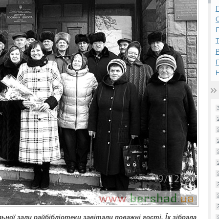
П
П
Р
Н
ної зали райбібліотеки завітали поважні гості. Їх зібрала