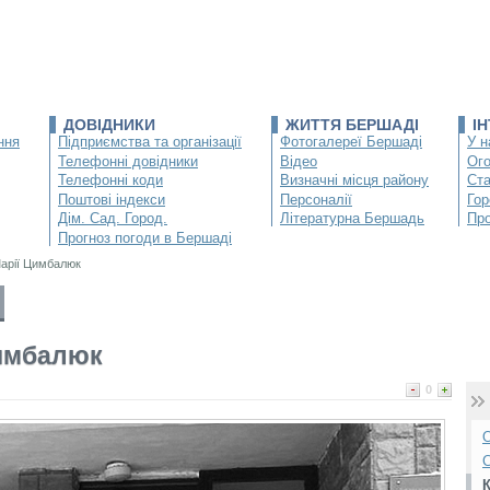
ДОВІДНИКИ
ЖИТТЯ БЕРШАДІ
І
ння
Підприємства та організації
Фотогалереї Бершаді
У н
Телефонні довідники
Відео
Ог
Телефонні коди
Визначні місця району
Ста
Поштові індекси
Персоналії
Гор
Дім. Сад. Город.
Літературна Бершадь
Про
Прогноз погоди в Бершаді
Марії Цимбалюк
Цимбалюк
0
О
С