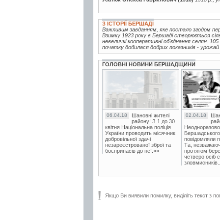
З ІСТОРІЇ БЕРШАДІ
Важливим завданням, яке постало згодом пер
Взимку 1923 року в Бершаді створюється сіл
невеличкі кооперативні об'єднання селян. 105
початку добилася добрих показників - урожай 
ГОЛОВНІ НОВИНИ БЕРШАДЩИНИ
06.04.18
Шановні жителі
02.04.18
Шан
району! З 1 до 30
рай
квітня Національна поліція
Неодноразово
України проводить місячник
Бершадського в
добровільної здачі
повідомляли п
незареєстрованої зброї та
Та, незважаюч
боєприпасів до неї.»»
протягом бере
четверо осіб 
зловмисників..
Якщо Ви виявили помилку, виділіть текст з по