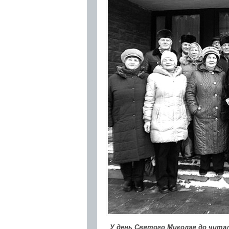
У день Святого Миколая до читаль