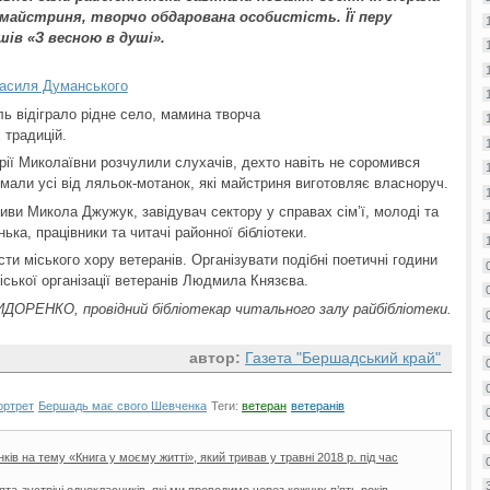
 майстриня, творчо обдарована особистість. Її перу
шів «З весною в душі».
 Василя Думанського
ль відіграло рідне село, мамина творча
 традицій.
арії Миколаївни розчулили слухачів, дехто навіть не соромився
мали усі від ляльок-мотанок, які майстриня виготовляє власноруч.
ниви Микола Джужук, завідувач сектору у справах сім’ї, молоді та
ька, працівники та читачі районної бібліотеки.
ти міського хору ветеранів. Організувати подібні поетичні години
ської організації ветеранів Людмила Князєва.
ИДОРЕНКО, провідний бібліотекар читального залу райбібліотеки.
автор:
Газета "Бершадський край"
ортрет
Бершадь має свого Шевченка
Теги:
ветеран
ветеранів
ів на тему «Книга у моєму житті», який тривав у травні 2018 р. під час