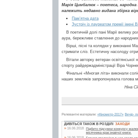
Марія Цимбалюк – поетеса, народна
належить недавно видана збірка вір
Пам’ятна дата
Зустріч із лауреатом премії імені
В поетичній долі пані Марії велику ро
аура, бережливе ставлення до народних
Вірші, пісні та колядки у виконанні М
стримати сліз. Естетичну насолоду отри
Вітали авторку ветеран освітянської 
спорту райдержадміністрації Віра Чорнен
Фінальні «Многая літа» виконали соліс
наших земляків запропонувала голова мі
Ніна С
Релевантні матеріали:
«Кінометр-2017»
Вечір- п
ДИВІТЬСЯ ТАКОЖ В РОЗДІЛІ
ЗАХОДИ
»
16.06.2018
Підбито підсумки конкурсу малюнк
місячника краєзнавчої книги.
»
16.06.2018