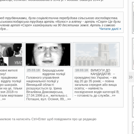
ед трудівниками, була соціалістична перебудова сільського господарства.
ьськогосподарська трудова артіль «Колос» а влітку - артіль «Серп» Це були
 членів артілі «Серп» хазяйнували на 90 десятинах землі. Артіль з самого
був...
Читати далі »
овні жителі
25.03.18
Бершадським
18.03.18
ВИМОГИ ДО
ону!
відділом поліції
КАНДИДАТІВ: –
 працівники
Головного управління
громадянство України; – вік
ідділу поліції
національної поліції у
від 20 до 35 років; – повна
ро шахраїв.
Вінницькій області
загальна середня або вища
и на це, тільки
розшукується гр. Ірина
освіта; – наявність
зня 2018-го
Віталіївна Доможирська,
посвідчення водія категорії В;
стали жертвами
27.04.1996 р.н., жителька с.
– готовність до служби...»»
..»»
Поташні, вул. Осіння, 89,...»»
милкою та натисніть Ctrl+Enter щоб повідомити про це редакцію