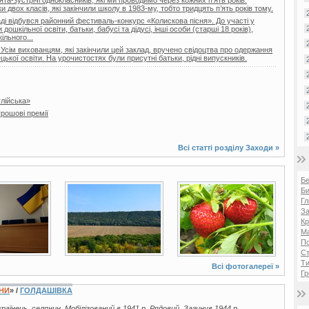
та-зустрічі однокласників, які ми проводимо через кожних п’ять років.
двох класів, які закінчили школу в 1983-му, тобто тридцять п’ять років тому.
і відбувся районний фестиваль-конкурс «Колискова пісня». До участі у
ошкільної освіти, батьки, бабусі та дідусі, інші особи (старші 18 років),
ільного...
 Усім вихованцям, які закінчили цей заклад, вручено свідоцтва про одержання
цької освіти. На урочистостях були присутні батьки, рідні випускників.
глійська»
рошові премії
Всі статті розділу
Заходи
»
Б
Би
8 фото
7 фото
Гл
За
Кр
Ма
П
Ст
Ти
Всі фотогалереї »
Гр
ЇНИ
» /
ГОЛДАШІВКА
українець, селянин. Мобілізований в 1941 р. Рядовий. Загинув 1944 р.