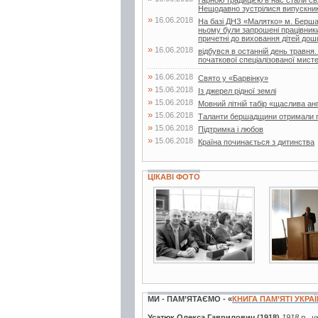
Гарною традицією в нас стали свя
Нещодавно зустрілися випускники 
»
16.06.2018
На базі ДНЗ «Малятко» м. Бершад
ньому були запрошені працівники д
причетні до виховання дітей дошк
»
16.06.2018
відбувся в останній день травня.
початкової спеціалізованої мисте
»
16.06.2018
Свято у «Барвінку»
»
15.06.2018
Із джерел рідної землі
»
15.06.2018
Мовний літній табір «щаслива ан
»
15.06.2018
Таланти бершадщини отримали г
»
15.06.2018
Підтримка і любов
»
15.06.2018
Країна починається з дитинства
ЦІКАВІ ФОТО
3 фото
4 фото
МИ - ПАМ’ЯТАЄМО - «
КНИГА ПАМ’ЯТІ УКРА
Усатюк Олекса Гаврилович (1918)
1918 р., 