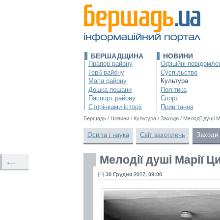
БЕРШАДЩИНА
НОВИНИ
Прапор району
Офіційні повідомле
Герб району
Суспільство
Мапа району
Культура
Дошка пошани
Політика
Паспорт району
Спорт
Сторінками історії
Привітання
Бершадь
/
Новини
/
Культура
/
Заходи
/
Мелодії душі 
Освіта і наука
Світ захоплень
Заходи
Мелодії душі Марії 
←
30 Грудня 2017, 09:00