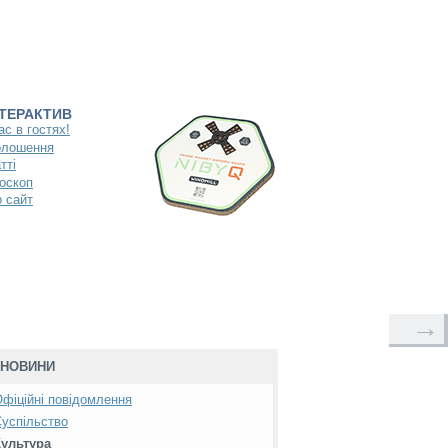
НТЕРАКТИВ
ас в гостях!
олошення
тті
оскоп
 сайт
→
НОВИНИ
фіційні повідомлення
успільство
Культура