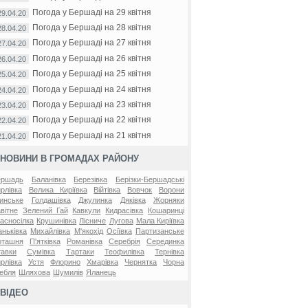
Погода у Бершаді на 29 квітня
29.04.20
Погода у Бершаді на 28 квітня
28.04.20
Погода у Бершаді на 27 квітня
27.04.20
Погода у Бершаді на 26 квітня
26.04.20
Погода у Бершаді на 25 квітня
25.04.20
Погода у Бершаді на 24 квітня
24.04.20
Погода у Бершаді на 23 квітня
23.04.20
Погода у Бершаді на 22 квітня
22.04.20
Погода у Бершаді на 21 квітня
21.04.20
НОВИНИ В ГРОМАДАХ РАЙОНУ
ершадь
Баланівка
Березівка
Берізки-Бершадські
рлівка
Велика Киріївка
Війтівка
Вовчок
Ворони
инське
Голдашівка
Джулинка
Дяківка
Жорняки
вітне
Зелений Гай
Кавкули
Кидрасівка
Кошаринці
асносілка
Крушинівка
Лісниче
Лугова
Мала Киріївка
ньківка
Михайлівка
М'якохід
Осіївка
Партизанське
оташня
П'ятківка
Романівка
Серебрія
Серединка
авки
Сумівка
Тартаки
Теофилівка
Тернівка
рлівка
Устя
Флорино
Хмарівка
Чернятка
Чорна
ебля
Шляхова
Шумилів
Яланець
ВІДЕО