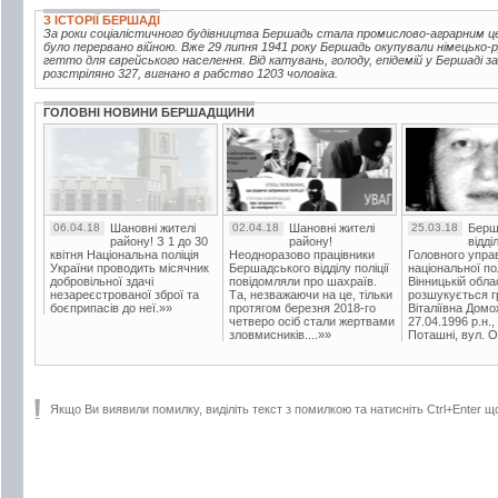
З ІСТОРІЇ БЕРШАДІ
За роки соціалістичного будівництва Бершадь стала промислово-аграрним це
було перервано війною. Вже 29 липня 1941 року Бершадь окупували німецько
гетто для єврейського населення. Від катувань, голоду, епідемій у Бершаді 
розстріляно 327, вигнано в рабство 1203 чоловіка.
ГОЛОВНІ НОВИНИ БЕРШАДЩИНИ
06.04.18
Шановні жителі
02.04.18
Шановні жителі
25.03.18
Берш
району! З 1 до 30
району!
відді
квітня Національна поліція
Неодноразово працівники
Головного упра
України проводить місячник
Бершадського відділу поліції
національної пол
добровільної здачі
повідомляли про шахраїв.
Вінницькій обла
незареєстрованої зброї та
Та, незважаючи на це, тільки
розшукується гр
боєприпасів до неї.»»
протягом березня 2018-го
Віталіївна Домо
четверо осіб стали жертвами
27.04.1996 р.н.,
зловмисників....»»
Поташні, вул. Ос
Якщо Ви виявили помилку, виділіть текст з помилкою та натисніть Ctrl+Enter щ