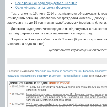
Сесія районної ради відбудеться 10 липня
Один мільярд на підтримку фермерів
Так, станом на 16 липня 2014 р. за підтримки облдержадміністрац
(тринадцять регіонів) направлено постраждалим жителям Донбасу 
харчування та до 18 тонн гуманітарної допомоги (постільна білизна, о
Допомога надходила безпосередньо як від потужних сільськогос
так і від фермерських, а також населення і селищних рад.
Зокрема: – Вінницька область – 42,3 тонни (борошно, картопля, ов
мінеральна вода та інше).
Департамент інформаційної діяльност
Релевантні матеріали:
Часткова компенсація вартості техніки
Головний пріоритет
соціально-економічного розвитку
16 лютого – сесія районної ради
Теги:
сільсько
ДИВІТЬСЯ ТАКОЖ В РОЗДІЛІ
НОВЕ В РОБОТІ
»
15.06.2018
У цьому році розпочата реформа первинної ланки медичних закла
сімейних лікарів.
»
15.06.2018
Голова Бершадської районної ради М.Г. Бурлака видав розпорядж
скликання 20 сесії районної ради 7 скликання», пленарне засіданн
залі засідань комунальної організації...
»
13.04.2018
2017 року на сайті Міністерства юстиції України запрацював єдин