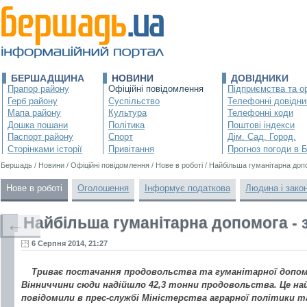
БЕРШАДЩИНА
НОВИНИ
ДОВІДНИКИ
Прапор району
Офіційні повідомлення
Підприємства та ор
Герб району
Суспільство
Телефонні довідни
Мапа району
Культура
Телефонні коди
Дошка пошани
Політика
Поштові індекси
Паспорт району
Спорт
Дім. Сад. Город.
Сторінками історії
Привітання
Прогноз погоди в 
Бершадь
/
Новини
/
Офіційні повідомлення
/
Нове в роботі
/
Найбільша гуманітарна допо
Нове в роботі
Оголошення
Інформує податкова
Людина і зако
Найбільша гуманітарна допомога - 
←
6 Серпня 2014, 21:27
Триває постачання продовольства та гуманітарної допомо
Вінниччини сюди надійшло 42,3 тонни продовольства. Це най
повідомили в прес-службі Міністерства аграрної політики т