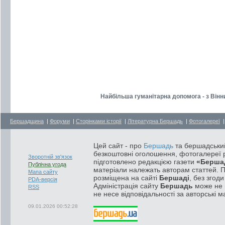
Найбільша гуманітарна допомога - з Вінн
Бершадщина
|
Форуми
|
Сторінками історії
|
Літературна Бершадь
|
Фотогалереї
Цей сайт - про
Бершадь
та бершадський
безкоштовні оголошення, фотогалереї р
Зворотній зв'язок
підготовлено редакцією газети
«Берша
Публічна угода
матеріали належать авторам статтей. 
Мапа сайту
розміщена на сайті
Бершаді
, без згод
PDA-версія
Адміністрація сайту
Бершадь
може не п
RSS
не несе відповідальності за авторські м
09.01.2026 00:52:28