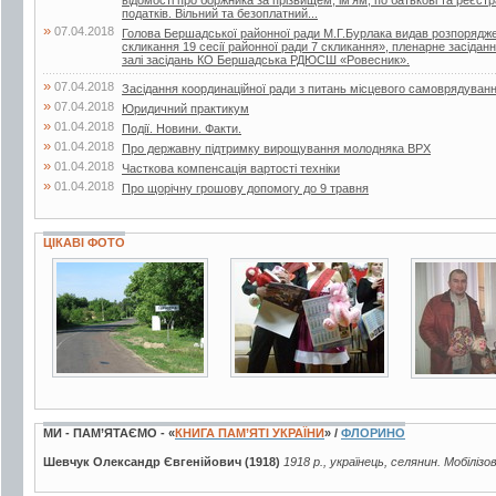
відомості про боржника за прізвищем, ім’ям, по батькові та реєс
податків. Вільний та безоплатний...
»
07.04.2018
Голова Бершадської районної ради М.Г.Бурлака видав розпорядже
скликання 19 сесії районної ради 7 скликання», пленарне засіданн
залі засідань КО Бершадська РДЮСШ «Ровесник».
»
07.04.2018
Засідання координаційної ради з питань місцевого самоврядуван
»
07.04.2018
Юридичний практикум
»
01.04.2018
Події. Новини. Факти.
»
01.04.2018
Про державну підтримку вирощування молодняка ВРХ
»
01.04.2018
Часткова компенсація вартості техніки
»
01.04.2018
Про щорічну грошову допомогу до 9 травня
ЦІКАВІ ФОТО
19 фото
5 фото
3 фото
МИ - ПАМ’ЯТАЄМО - «
КНИГА ПАМ’ЯТІ УКРАЇНИ
» /
ФЛОРИНО
Шевчук Олександр Євгенійович (1918)
1918 р., українець, селянин. Мобілізо