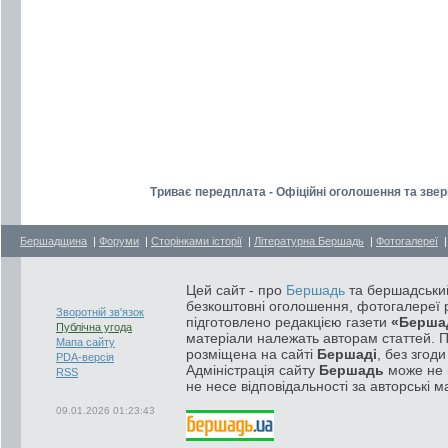
Триває передплата - Офіційні оголошення та звер
Бершадщина
|
Форуми
|
Сторінками історії
|
Літературна Бершадь
|
Фотогалереї
Цей сайт - про
Бершадь
та бершадський
безкоштовні оголошення, фотогалереї р
Зворотній зв'язок
підготовлено редакцією газети
«Берша
Публічна угода
матеріали належать авторам статтей. 
Мапа сайту
розміщена на сайті
Бершаді
, без згод
PDA-версія
Адміністрація сайту
Бершадь
може не п
RSS
не несе відповідальності за авторські м
09.01.2026 01:23:43