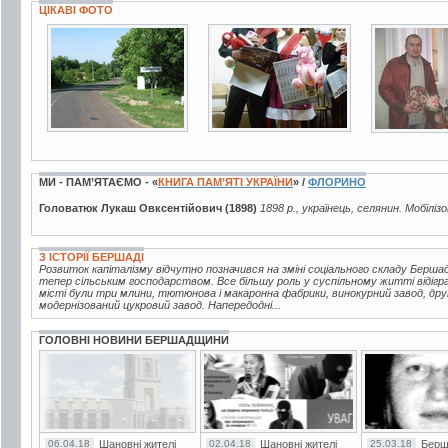
ЦІКАВІ ФОТО
19 фото
5 фото
3 фото
МИ - ПАМ’ЯТАЄМО - «
КНИГА ПАМ’ЯТІ УКРАЇНИ
» /
ФЛОРИНО
Головатюк Лукаш Овксентійович (1898)
1898 р., українець, селянин. Мобіліз
З ІСТОРІЇ БЕРШАДІ
Розвиток капіталізму відчутно позначився на зміні соціального складу Берш
тепер сільським господарством. Все більшу роль у суспільному житті відігр
місті були три млини, тютюнова і макаронна фабрики, винокурний завод, друк
модернізований цукровий завод. Напередодні...
ГОЛОВНІ НОВИНИ БЕРШАДЩИНИ
06.04.18
Шановні жителі
02.04.18
Шановні жителі
25.03.18
Берш