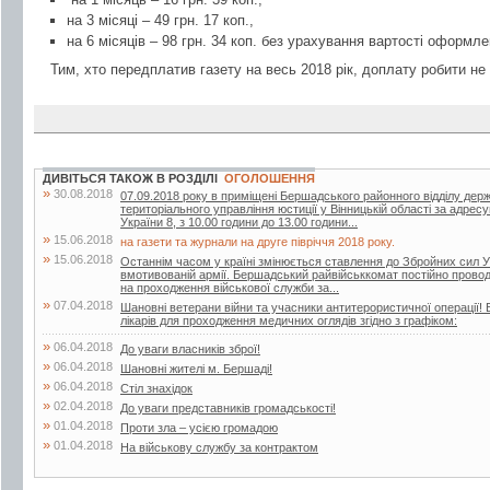
на 3 місяці – 49 грн. 17 коп.,
на 6 місяців – 98 грн. 34 коп. без урахування вартості оформле
Тим, хто передплатив газету на весь 2018 рік, доплату робити не 
ДИВІТЬСЯ ТАКОЖ В РОЗДІЛІ
ОГОЛОШЕННЯ
»
30.08.2018
07.09.2018 року в приміщені Бершадського районного відділу дер
територіального управління юстиції у Вінницькій області за адрес
України 8, з 10.00 години до 13.00 години...
»
15.06.2018
на газети та журнали на друге півріччя 2018 року.
»
15.06.2018
Останнім часом у країні змінюється ставлення до Збройних сил У
вмотивованій армії. Бершадський райвійськкомат постійно проводит
на проходження військової служби за...
»
07.04.2018
Шановні ветерани війни та учасники антитерористичної операції! 
лікарів для проходження медичних оглядів згідно з графіком:
»
06.04.2018
До уваги власників зброї!
»
06.04.2018
Шановні жителі м. Бершаді!
»
06.04.2018
Стіл знахідок
»
02.04.2018
До уваги представників громадськості!
»
01.04.2018
Проти зла – усією громадою
»
01.04.2018
На військову службу за контрактом