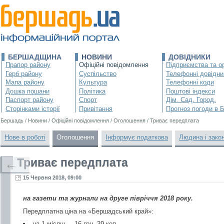
БЕРШАДЩИНА
НОВИНИ
ДОВІДНИКИ
Прапор району
Офіційні повідомлення
Підприємства та ор
Герб району
Суспільство
Телефонні довідни
Мапа району
Культура
Телефонні коди
Дошка пошани
Політика
Поштові індекси
Паспорт району
Спорт
Дім. Сад. Город.
Сторінками історії
Привітання
Прогноз погоди в 
Бершадь
/
Новини
/
Офіційні повідомлення
/
Оголошення
/
Триває передплата
Нове в роботі
Оголошення
Інформує податкова
Людина і зако
Триває передплата
←
15 Червня 2018, 09:00
на газети та журнали на друге півріччя 2018 року.
Передплатна ціна на «Бершадський край»:
на 1 місяць – 16 грн. 39 коп.,