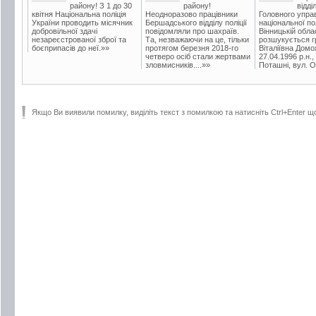
району! З 1 до 30
району!
відді
квітня Національна поліція
Неодноразово працівники
Головного упра
України проводить місячник
Бершадського відділу поліції
національної пол
добровільної здачі
повідомляли про шахраїв.
Вінницькій обла
незареєстрованої зброї та
Та, незважаючи на це, тільки
розшукується гр
боєприпасів до неї.»»
протягом березня 2018-го
Віталіївна Домо
четверо осіб стали жертвами
27.04.1996 р.н.,
зловмисників....»»
Поташні, вул. Ос
Якщо Ви виявили помилку, виділіть текст з помилкою та натисніть Ctrl+Enter щ