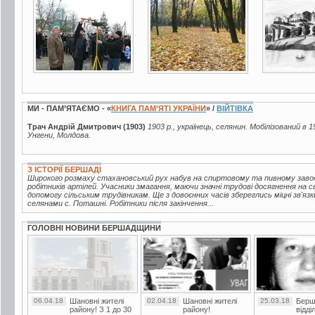
7 фото
9 фото
3 фото
МИ - ПАМ’ЯТАЄМО - «
КНИГА ПАМ’ЯТІ УКРАЇНИ
» /
ВІЙТІВКА
Трач Андрій Дмитрович (1903)
1903 р., українець, селянин. Мобілізований в 1
Унгени, Молдова.
З ІСТОРІЇ БЕРШАДІ
Широкого розмаху стахановський рух набув на спиртовому та пивному завода
робітників артілей. Учасники змагання, маючи значні трудові досягнення на 
допомогу сільським трудівникам. Ще з довоєнних часів збереглись міцні зв'яз
селянами с. Поташні. Робітники після закінчення...
ГОЛОВНІ НОВИНИ БЕРШАДЩИНИ
06.04.18
Шановні жителі
02.04.18
Шановні жителі
25.03.18
Берш
району! З 1 до 30
району!
відді