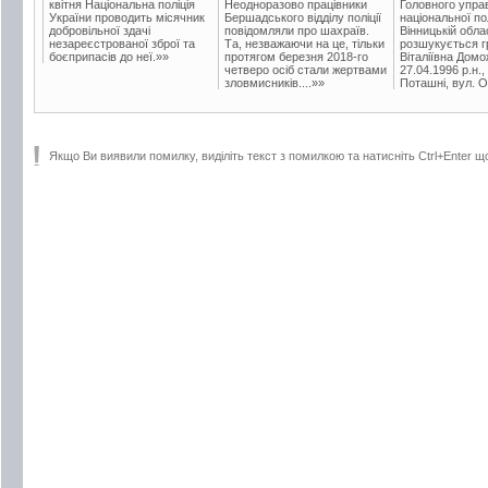
квітня Національна поліція
Неодноразово працівники
Головного упра
України проводить місячник
Бершадського відділу поліції
національної пол
добровільної здачі
повідомляли про шахраїв.
Вінницькій обла
незареєстрованої зброї та
Та, незважаючи на це, тільки
розшукується гр
боєприпасів до неї.»»
протягом березня 2018-го
Віталіївна Домо
четверо осіб стали жертвами
27.04.1996 р.н.,
зловмисників....»»
Поташні, вул. Ос
Якщо Ви виявили помилку, виділіть текст з помилкою та натисніть Ctrl+Enter щ