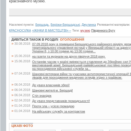
краєзнавчого музею.
Населені пункти:
Бершадь
,
Берізки-Бершадські
,
Джулинка
Релевантні матеріали:
КРАСНОСІЛКА
«ЖІНКИ В МИСТЕЦТВІ» –
Теги:
музею
Південного Бугу
ДИВІТЬСЯ ТАКОЖ В РОЗДІЛІ
ОГОЛОШЕННЯ
»
30.08.2018
07.09.2018 року в приміщені Бершадського районного відділу дер
територіального управління юстиції у Вінницькій області за адрес
України 8, з 10.00 години до 13.00 години...
»
15.06.2018
на газети та журнали на друге півріччя 2018 року.
»
15.06.2018
Останнім часом у країні змінюється ставлення до Збройних сил У
вмотивованій армії. Бершадський райвійськкомат постійно проводит
на проходження військової служби за...
»
07.04.2018
Шановні ветерани війни та учасники антитерористичної операції! 
лікарів для проходження медичних оглядів згідно з графіком:
»
06.04.2018
До уваги власників зброї!
»
06.04.2018
Шановні жителі м. Бершаді!
»
06.04.2018
Стіл знахідок
»
02.04.2018
До уваги представників громадськості!
»
01.04.2018
Проти зла – усією громадою
»
01.04.2018
На військову службу за контрактом
ЦІКАВІ ФОТО