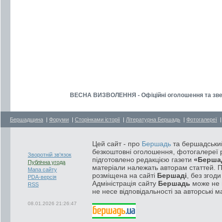
ВЕСНА ВИЗВОЛЕННЯ - Офіційні оголошення та звер
Бершадщина
|
Форуми
|
Сторінками історії
|
Літературна Бершадь
|
Фотогалереї
Цей сайт - про
Бершадь
та бершадський
безкоштовні оголошення, фотогалереї р
Зворотній зв'язок
підготовлено редакцією газети
«Берша
Публічна угода
матеріали належать авторам статтей. 
Мапа сайту
розміщена на сайті
Бершаді
, без згод
PDA-версія
Адміністрація сайту
Бершадь
може не п
RSS
не несе відповідальності за авторські м
08.01.2026 21:26:47