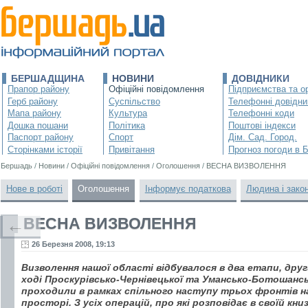
БЕРШАДЩИНА
НОВИНИ
ДОВІДНИКИ
Прапор району
Офіційні повідомлення
Підприємства та ор
Герб району
Суспільство
Телефонні довідни
Мапа району
Культура
Телефонні коди
Дошка пошани
Політика
Поштові індекси
Паспорт району
Спорт
Дім. Сад. Город.
Сторінками історії
Привітання
Прогноз погоди в 
Бершадь
/
Новини
/
Офіційні повідомлення
/
Оголошення
/
ВЕСНА ВИЗВОЛЕННЯ
Нове в роботі
Оголошення
Інформує податкова
Людина і зако
ВЕСНА ВИЗВОЛЕННЯ
←
26 Березня 2008, 19:13
Визволення нашої області відбувалося в два етапи, други
ході Проскурівсько-Чернівецької та Умансько-Ботошансь
проходили в рамках спільного наступу трьох фронтів 
просторі. З усіх операцій, про які розповідає в своїй к