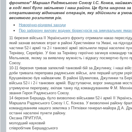
фронтом" Маршал Радянського Союзу І.С. Конєв, найваж
в ході якої було звільнено і наш район. Це була широка з
оперативному відношенні операція, яку здійснили в умов
весняного розлиття рік.
Новорічно-різдвяні заходи
Про заборону вилову водних біоресурсів на зимувальних яма
11 березня війська ІІ Українського фронту отримали наказ переслід
який зазнав великих втрат в районі Христинівки та Умані, на підход
частини 52-ї армії та 2-ї танкової армії звільнили перші населені пу
Тернівку, Серебрію. У бою за Тернівку героїчно загинув командир та
Мельников, якому за виявлену мужність і відвагу посмертно було 
Союзу.
10-11 березня тривав запеклий танковий бій за Джулинку, і наші вій
доби тривала переправа радянських військ, але перший штурм укрі
Крушинівкою був найважчим. В районі Шумилова, Джулинки та Бер
війська 52-ї і 2-ї танкових армій. Відступаючи, ворог знищував мос
утримуючи переправу, екіпаж танку під командуванням Ф.М. Мехні
звання Героя Радянського Союзу.
14 березня Бершадь було визволено військами 52-ї армії ІІ Україн
Маршала Радянського Союзу І.С. Конєва. У визволенні району брала 
командуванням нашого земляка з П'ятківки генерал-майора Д.А. Дри
останні населені пункти району.
Оксана ПРИТУЛА,
молодший науковий
співробітник Бершадського