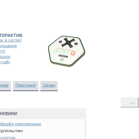
НТЕРАКТИВ
ас в гостях!
олошення
тті
оскоп
 сайт
дома
Персоналії
Цікаво
→
НОВИНИ
фіційні повідомлення
Суспільство
ультура