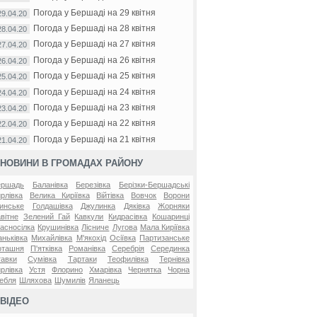
Погода у Бершаді на 29 квітня
29.04.20
Погода у Бершаді на 28 квітня
28.04.20
Погода у Бершаді на 27 квітня
27.04.20
Погода у Бершаді на 26 квітня
26.04.20
Погода у Бершаді на 25 квітня
25.04.20
Погода у Бершаді на 24 квітня
24.04.20
Погода у Бершаді на 23 квітня
23.04.20
Погода у Бершаді на 22 квітня
22.04.20
Погода у Бершаді на 21 квітня
21.04.20
НОВИНИ В ГРОМАДАХ РАЙОНУ
ершадь
Баланівка
Березівка
Берізки-Бершадські
рлівка
Велика Киріївка
Війтівка
Вовчок
Ворони
инське
Голдашівка
Джулинка
Дяківка
Жорняки
вітне
Зелений Гай
Кавкули
Кидрасівка
Кошаринці
асносілка
Крушинівка
Лісниче
Лугова
Мала Киріївка
ньківка
Михайлівка
М'якохід
Осіївка
Партизанське
оташня
П'ятківка
Романівка
Серебрія
Серединка
авки
Сумівка
Тартаки
Теофилівка
Тернівка
рлівка
Устя
Флорино
Хмарівка
Чернятка
Чорна
ебля
Шляхова
Шумилів
Яланець
ВІДЕО