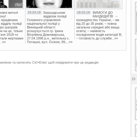
овні жителі
25.03.18
Бершадським
18.03.18
ВИМОГИ ДО
ону!
відділом поліції
КАНДИДАТІВ: –
 працівники
Головного управління
громадянство України; – вік
ідділу поліції
національної поліції у
від 20 до 35 років; – повна
ро шахраїв.
Вінницькій області
загальна середня або вища
и на це, тільки
розшукується гр. Ірина
освіта; – наявність
зня 2018-го
Віталіївна Доможирська,
посвідчення водія категорії В;
стали жертвами
27.04.1996 р.н., жителька с.
– готовність до служби...»»
..»»
Поташні, вул. Осіння, 89,...»»
милкою та натисніть Ctrl+Enter щоб повідомити про це редакцію