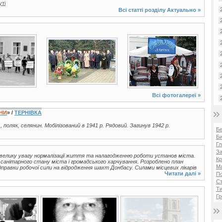
уті
Всі статті розділу
Актуально
»
1 фото
13 фото
Всі фотогалереї »
ЇНИ
» /
ТЕРНІВКА
., поляк, селянин. Мобілізований в 1941 р. Рядовий. Загинув 1942 р.
Б
Би
Гл
За
и велику увагу нормалізації життя та налагодженню роботи установ міста.
Кр
 санітарного стану міста і громадського харчування. Розроблено план
Ма
дправки робочої сили на відродження шахт Донбасу. Силами місцевих лікарів
Читати далі »
П
Ст
Ти
Гр