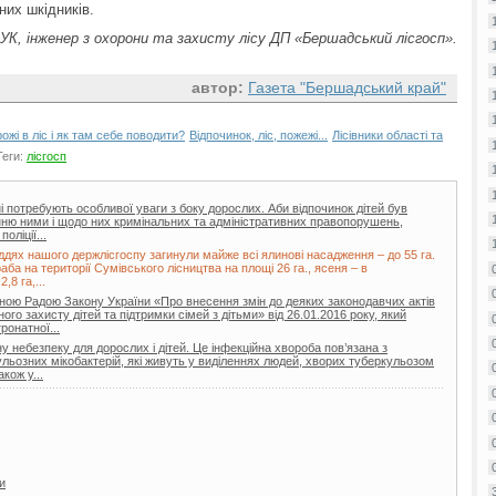
их шкідників.
УК, інженер з охорони та захисту лісу ДП «Бершадський лісгосп».
автор:
Газета "Бершадський край"
ожі в ліс і як там себе поводити?
Відпочинок, ліс, пожежі...
Лісівники області та
Теги:
лісгосп
тні потребують особливої уваги з боку дорослих. Аби відпочинок дітей був
нню ними і щодо них кримінальних та адміністративних правопорушень,
оліції...
гіддях нашого держлісгоспу загинули майже всі ялинові насадження – до 55 га.
а на території Сумівського лісництва на площі 26 га., ясеня – в
,8 га,...
вною Радою Закону України «Про внесення змін до деяких законодавчих актів
го захисту дітей та підтримки сімей з дітьми» від 26.01.2016 року, який
онатної...
 небезпеку для дорослих і дітей. Це інфекційна хвороба пов’язана з
льозних мікобактерій, які живуть у виділеннях людей, хворих туберкульозом
акож у...
и