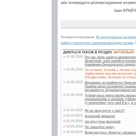
аби попередити розповсюдження вторинн
Іван КРАВЧ
Релевантні матеріали:
Як підготуватися до подор
району пропонують альтернативні види палива
ДИВІТЬСЯ ТАКОЖ В РОЗДІЛІ
АКТУАЛЬНО
»
15.06.2018
Під час літніх канікул неповнолі
безпечним, щоб запобігти вчине
працівники Бершадського відділу п
»
15.06.2018
За останніх 10 років у лісових у
Зафіксовано масове всихання граб
Ободівському лісництві на площі 2
»
15.06.2018
Відповідно до прийнятого Верхо
України щодо посилення соціально
регламентує функціонування патр
»
01.04.2018
Туберкульоз представляє реальну
проникненням в організм туберку
(у мокротинні, сечі, калі й ін.), а т
»
01.04.2018
Як не загрузнути у смітті?
»
01.04.2018
Атопічний дерматит
»
01.04.2018
Ця підступна дисплазія
»
16.03.2018
Не знищуйте красу
»
16.03.2018
Водні ресурси: берегти і захищат