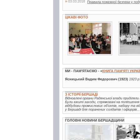
»
03.03.2018
Правила пожежної безпеки у поб
ЦІКАВІ ФОТО
3 фото
2 фото
МИ - ПАМ’ЯТАЄМО - «
КНИГА ПАМ’ЯТІ УКРА
Ясницький Вадим Федорович (1923)
1923 р
З ІСТОРІЇ БЕРШАДІ
Відновлені органи Радянської влади приділял
Були вжиті заходи, спрямовані на поліпшення
відбудови промислових об'єктів, набору та ві
у Бершаді для поранених солдатів і офіцерів...
ГОЛОВНІ НОВИНИ БЕРШАДЩИНИ