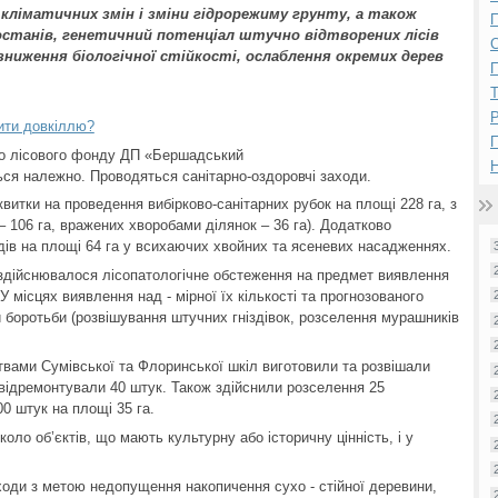
кліматичних змін і зміни гідрорежиму грунту, а також
П
состанів, генетичний потенціал штучно відтворених лісів
ниження біологічної стійкості, ослаблення окремих дерев
П
Р
ити довкіллю?
го лісового фонду ДП «Бершадський
Н
ься належно. Проводяться санітарно-оздоровчі заходи.
квитки на проведення вибірково-санітарних рубок на площі 228 га, з
– 106 га, вражених хворобами ділянок – 36 га). Додатково
дів на площі 64 га у всихаючих хвойних та ясеневих насадженнях.
а здійснювалося лісопатологічне обстеження на предмет виявлення
У місцях виявлення над - мірної їх кількості та прогнозованого
и боротьби (розвішування штучних гніздівок, розселення мурашників
цтвами Сумівської та Флоринської шкіл виготовили та розвішали
, відремонтували 40 штук. Також здійснили розселення 25
0 штук на площі 35 га.
оло об’єктів, що мають культурну або історичну цінність, і у
ходи з метою недопущення накопичення сухо - стійної деревини,