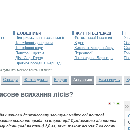
ДОВІДНИКИ
ЖИТТЯ БЕРШАДІ
І
ння
Підприємства та організації
Фотогалереї Бершаді
У н
Телефонні довідники
Відео
Ог
Телефонні коди
Визначні місця району
Ста
Поштові індекси
Персоналії
Гор
Дім. Сад. Город.
Літературна Бершадь
Про
Прогноз погоди в Бершаді
а зупинити масове всихання лісів?
Спогади
Є така думка
Відгуки
Актуально
Нам пишуть
В
асове всихання лісів?
0
іддях нашого держлісгоспу загинули майже всі ялинові
О
 масове всихання граба на території Сумівського лісництва
ому лісництві на площі 2,8 га, тут також всихає 7 га сосни.
К