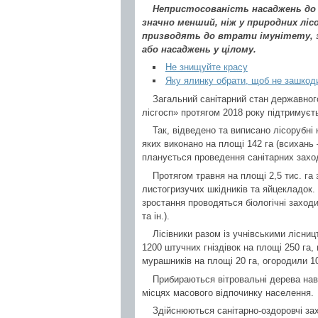
Непристосованість насаджень до 
значно менший, ніж у природних лі
призводять до втрати імунітету, з
або насаджень у цілому.
Не знищуйте красу
Яку ялинку обрати, щоб не зашкод
Загальний санітарний стан державно
лісгосп» протягом 2018 року підтримуєт
Так, відведено та виписано лісорубні 
яких виконано на площі 142 га (всихань 
планується проведення санітарних захо
Протягом травня на площі 2,5 тис. г
листогризучих шкідників та яйцекладок. 
зростання проводяться біологічні заход
та ін.).
Лісівники разом із учнівськими лісни
1200 штучних гніздівок на площі 250 га
мурашників на площі 20 га, огородили 10
Прибираються вітровальні дерева навк
місцях масового відпочинку населення.
Здійснюються санітарно-оздоровчі за