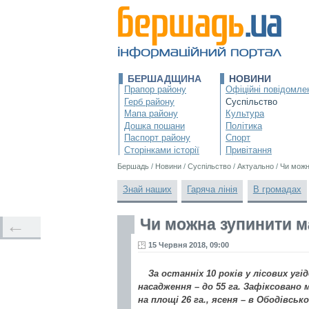
БЕРШАДЩИНА
НОВИНИ
Прапор району
Офіційні повідомле
Герб району
Суспільство
Мапа району
Культура
Дошка пошани
Політика
Паспорт району
Спорт
Сторінками історії
Привітання
Бершадь
/
Новини
/
Суспільство
/
Актуально
/
Чи можн
Знай наших
Гаряча лінія
В громадах
Чи можна зупинити м
←
15 Червня 2018, 09:00
За останніх 10 років у лісових уг
насадження – до 55 га. Зафіксовано
на площі 26 га., ясеня – в Ободівськ