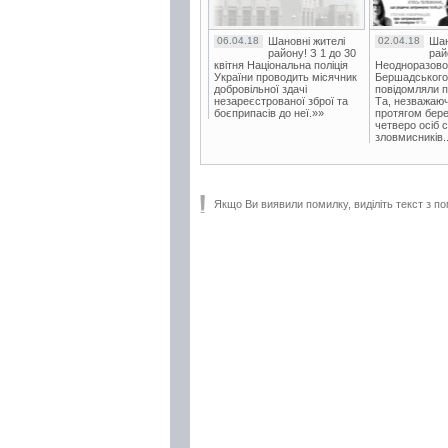
06.04.18
Шановні жителі
02.04.18
Шан
району! З 1 до 30
рай
квітня Національна поліція
Неодноразово
України проводить місячник
Бершадського в
добровільної здачі
повідомляли п
незареєстрованої зброї та
Та, незважаюч
боєприпасів до неї.»»
протягом бере
четверо осіб 
зловмисників..
Якщо Ви виявили помилку, виділіть текст з по