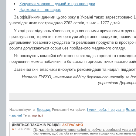
Купуючи молоко – думайте про наслідки
Наркоманія – не вирок
За офіційними даними цього року в Україні таких зареєстровано 1
унаслідок яких постраждало 2762 особи, з них – 1277 дітей.
У ході розслідувань з’ясовано, що основними причинами отруєнь
приготування, термінів і температури зберігання продуктів, правил о
дотримання товарного сусідства та реалізація продуктів із простро
роботи допускаються особи без пройденого медичного огляду.
Як показують комісійні обстеження закладів торгівлі та громадсь
порушення можна побачити і в більшості торгових точок нашого рай
Зазвичай їхні власники ігнорують рекомендації та надалі піддають
Наталія ГУБКО, начальник відділу державного нагляду за 
управління Держпр
Населені пункти:
Бершадь
Релевантні матеріали:
І жити треба, і торгувати
Як зах
- заслін!
Теги:
торгівлі
ДИВІТЬСЯ ТАКОЖ В РОЗДІЛІ
АКТУАЛЬНО
»
15.06.2018
Під час літніх канікул неповнолітні потребують особливої уваги з 
безпечним, щоб запобігти вчиненню ними і щодо них кримінальни