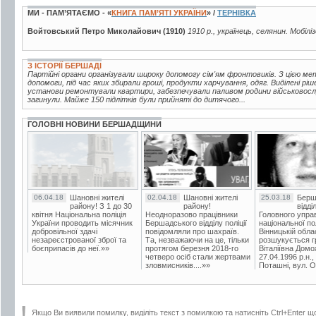
МИ - ПАМ’ЯТАЄМО - «
КНИГА ПАМ’ЯТІ УКРАЇНИ
» /
ТЕРНІВКА
Войтовський Петро Миколайович (1910)
1910 р., українець, селянин. Мобілі
З ІСТОРІЇ БЕРШАДІ
Партійні органи організували широку допомогу сім'ям фронтовиків. З цією м
допомоги, під час яких збирали гроші, продукти харчування, одяг. Виділені р
установи ремонтували квартири, забезпечували паливом родини військовослу
загинули. Майже 150 підлітків були прийняті до дитячого...
ГОЛОВНІ НОВИНИ БЕРШАДЩИНИ
06.04.18
Шановні жителі
02.04.18
Шановні жителі
25.03.18
Берш
району! З 1 до 30
району!
відді
квітня Національна поліція
Неодноразово працівники
Головного упра
України проводить місячник
Бершадського відділу поліції
національної пол
добровільної здачі
повідомляли про шахраїв.
Вінницькій обла
незареєстрованої зброї та
Та, незважаючи на це, тільки
розшукується гр
боєприпасів до неї.»»
протягом березня 2018-го
Віталіївна Домо
четверо осіб стали жертвами
27.04.1996 р.н.,
зловмисників....»»
Поташні, вул. Ос
Якщо Ви виявили помилку, виділіть текст з помилкою та натисніть Ctrl+Enter щ