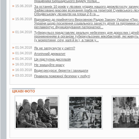
працівники Бершадського відділу поліції...
»
15.06.2018
За останніх 10 років у лісових угіддях нашого держлісгоспу загин
Зафіксовано масове всихання граба на території Сумівського лісни
Ободівському лісництві на площі 2,8 га,...
»
15.06.2018
Відповідно до прийнятого Верховною Радою Закону України «Про 
України щодо посилення соціального захисту дітей та підтримки сі
регламентує функціонування патронатної...
»
01.04.2018
Туберкульоз представляє реальну небезпеку для дорослих і дітей.
проникненням в організм туберкульозних мікобактерій, які живут
(у мокротинні, сечі, калі й ін.), а також у...
»
01.04.2018
Як не загрузнути у смітті?
»
01.04.2018
Атопічний дерматит
»
01.04.2018
Ця підступна дисплазія
»
16.03.2018
Не знищуйте красу
»
16.03.2018
Водні ресурси: берегти і захищати
»
03.03.2018
Правила пожежної безпеки у побуті
ЦІКАВІ ФОТО
2 фото
17 фото
2 фото