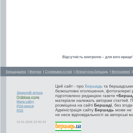
Відсутність контролю – для кого краще
Бершадщина
|
Форуми
|
Сторінками історії
|
Літературна Бершадь
|
Фотогалереї
Цей сайт - про
Бершадь
та бершадський
безкоштовні оголошення, фотогалереї р
Зворотній зв'язок
підготовлено редакцією газети
«Берша
Публічна угода
матеріали належать авторам статтей. 
Мапа сайту
розміщена на сайті
Бершаді
, без згод
PDA-версія
Адміністрація сайту
Бершадь
може не п
RSS
не несе відповідальності за авторські м
12.01.2026 22:50:23