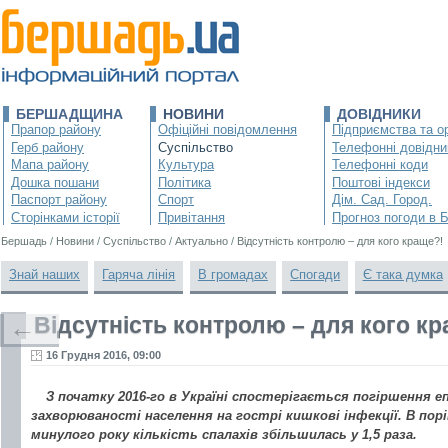
БЕРШАДЩИНА
НОВИНИ
ДОВІДНИКИ
Прапор району
Офіційні повідомлення
Підприємства та ор
Герб району
Суспільство
Телефонні довідни
Мапа району
Культура
Телефонні коди
Дошка пошани
Політика
Поштові індекси
Паспорт району
Спорт
Дім. Сад. Город.
Сторінками історії
Привітання
Прогноз погоди в 
Бершадь
/
Новини
/
Суспільство
/
Актуально
/
Відсутність контролю – для кого краще?!
Знай наших
Гаряча лінія
В громадах
Спогади
Є така думка
Відсутність контролю – для кого к
←
16 Грудня 2016, 09:00
З початку 2016-го в Україні спостерігається погіршення е
захворюваності населення на гострі кишкові інфекції. В пор
минулого року кількість спалахів збільшилась у 1,5 раза.