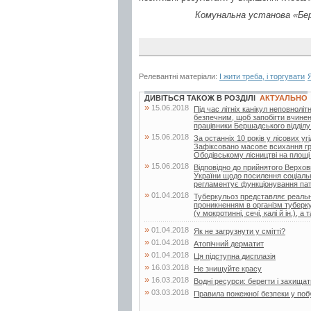
Комунальна установа «Бер
Релевантні матеріали:
І жити треба, і торгувати
ДИВІТЬСЯ ТАКОЖ В РОЗДІЛІ
АКТУАЛЬНО
»
15.06.2018
Під час літніх канікул неповнолі
безпечним, щоб запобігти вчине
працівники Бершадського відділу п
»
15.06.2018
За останніх 10 років у лісових у
Зафіксовано масове всихання граб
Ободівському лісництві на площі 2
»
15.06.2018
Відповідно до прийнятого Верхо
України щодо посилення соціально
регламентує функціонування патр
»
01.04.2018
Туберкульоз представляє реальну
проникненням в організм туберку
(у мокротинні, сечі, калі й ін.), а т
»
01.04.2018
Як не загрузнути у смітті?
»
01.04.2018
Атопічний дерматит
»
01.04.2018
Ця підступна дисплазія
»
16.03.2018
Не знищуйте красу
»
16.03.2018
Водні ресурси: берегти і захищат
»
03.03.2018
Правила пожежної безпеки у поб