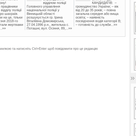
ону!
відділом поліції
КАНДИДАТІВ: –
 працівники
Головного управління
громадянство України; – вік
ідділу поліції
національної поліції у
від 20 до 35 років; – повна
ро шахраїв.
Вінницькій області
загальна середня або вища
и на це, тільки
розшукується гр. Ірина
освіта; – наявність
зня 2018-го
Віталіївна Доможирська,
посвідчення водія категорії В;
стали жертвами
27.04.1996 р.н., жителька с.
– готовність до служби...»»
..»»
Поташні, вул. Осіння, 89,...»»
милкою та натисніть Ctrl+Enter щоб повідомити про це редакцію