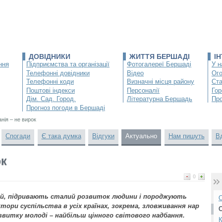
ДОВІДНИКИ
ЖИТТЯ БЕРШАДІ
І
ння
Підприємства та організації
Фотогалереї Бершаді
У н
Телефонні довідники
Відео
Ог
Телефонні коди
Визначні місця району
Ста
Поштові індекси
Персоналії
Гор
Дім. Сад. Город.
Літературна Бершадь
Про
Прогноз погоди в Бершаді
нія – не вирок
Спогади
Є така думка
Відгуки
Актуально
Нам пишуть
В
ок
0
, підривають сталий розвиток людини і породжують
О
тори суспільства в усіх країнах, зокрема, зловживання нар
звитку молоді – найбільш цінного світового надбання.
К