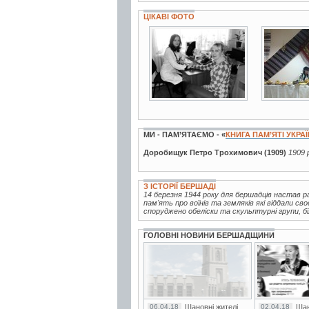
ЦІКАВІ ФОТО
5 фото
5 фото
МИ - ПАМ’ЯТАЄМО - «
КНИГА ПАМ’ЯТІ УКРА
Доробищук Петро Трохимович (1909)
1909 
З ІСТОРІЇ БЕРШАДІ
14 березня 1944 року для бершадців настав ра
пам'ять про воїнів та земляків які віддали с
споруджено обеліски та скульптурні групи, бі
ГОЛОВНІ НОВИНИ БЕРШАДЩИНИ
06.04.18
Шановні жителі
02.04.18
Шан