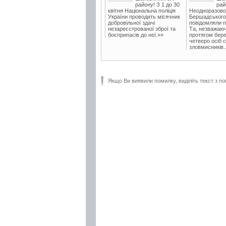
району! З 1 до 30
рай
квітня Національна поліція
Неодноразово
України проводить місячник
Бершадського в
добровільної здачі
повідомляли п
незареєстрованої зброї та
Та, незважаюч
боєприпасів до неї.»»
протягом бере
четверо осіб 
зловмисників..
Якщо Ви виявили помилку, виділіть текст з по