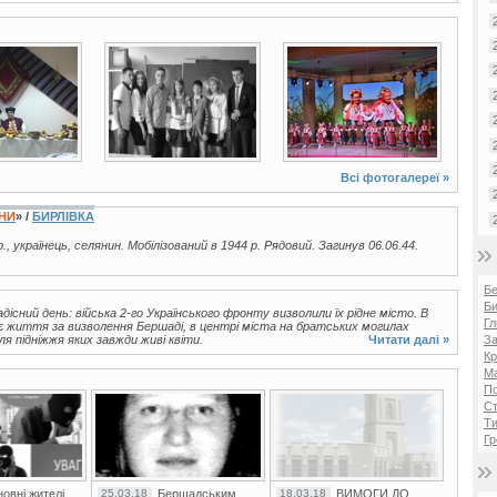
2 фото
4 фото
Всі фотогалереї »
ЇНИ
» /
БИРЛІВКА
р., українець, селянин. Мобілізований в 1944 р. Рядовий. Загинув 06.06.44.
Б
Би
дісний день: війська 2-го Українського фронту визволили їх рідне місто. В
Гл
воє життя за визволення Бершаді, в центрі міста на братських могилах
ля підніжжя яких завжди живі квіти.
Читати далі »
За
Кр
Ма
П
Ст
Ти
Гр
овні жителі
25.03.18
Бершадським
18.03.18
ВИМОГИ ДО