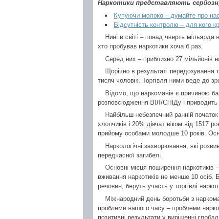
Наркотики представляють серйозну 
Купуючи молоко – думайте про на
Відсутність контролю – для кого к
Нині в світі – понад чверть мільярда н
хто пробував наркотики хоча б раз.
Серед них – приблизно 27 мільйонів н
Щорічно в результаті передозування т
тисяч чоловік. Торгівля ними веде до зр
Відомо, що наркоманія є причиною баг
розповсюдження ВІЛ/СНІДу і приводить д
Найбільш небезпечний ранній початок
хлопчиків і 20% дівчат віком від 1517 ро
прийому особами молодше 10 років. Осно
Наркологічні захворювання, які розви
передчасної загибелі.
Основні місця поширення наркотиків –
вживання наркотиків не менше 10 осіб. Б
речовин, беруть участь у торгівлі наркот
Міжнародний день боротьби з наркома
проблеми нашого часу – проблеми нарко
позитивні результати у вирішенні глобал