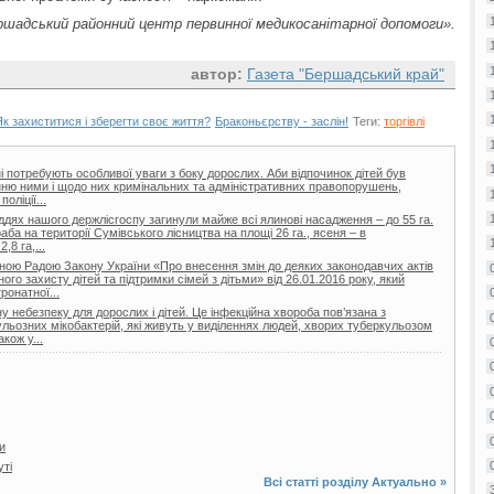
шадський районний центр первинної медикосанітарної допомоги».
автор:
Газета "Бершадський край"
Як захиститися і зберегти своє життя?
Браконьєрству - заслін!
Теги:
торгівлі
тні потребують особливої уваги з боку дорослих. Аби відпочинок дітей був
нню ними і щодо них кримінальних та адміністративних правопорушень,
оліції...
гіддях нашого держлісгоспу загинули майже всі ялинові насадження – до 55 га.
а на території Сумівського лісництва на площі 26 га., ясеня – в
,8 га,...
вною Радою Закону України «Про внесення змін до деяких законодавчих актів
го захисту дітей та підтримки сімей з дітьми» від 26.01.2016 року, який
онатної...
 небезпеку для дорослих і дітей. Це інфекційна хвороба пов’язана з
льозних мікобактерій, які живуть у виділеннях людей, хворих туберкульозом
акож у...
и
уті
Всі статті розділу
Актуально
»