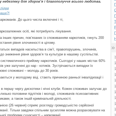
небезпеку для здоров’я і благополуччя всього людства.
П
слідки
раще?!
П
аркоманів. До цього числа включені і ті,
Р
аркозалежних осіб, які потребують лікування.
а інших причин, пов’язаних із споживанням наркотиків, гинуть 200
Н
остання рівня злочинності в цілому.
атьох випадків насильства в сім’ї, правопорушень, злочинів,
о зниження рівня здоров’я та культури в нашому суспільстві.
 систематичного прийому наркотиків. Сьогодні у наших містах 60%
ків уже залучені до нар - котиків. Зустрічаються випадки їх
вні споживачі – молодь до 30 років.
ваються у молодому віці, стають причиною ранньої інвалідизації і
 в першу чергу дискотеки і нічні клуби. Кожен споживач залучає до
лизько половини підлітків і молоді, споживачів психоактивних
иками, а також іншій кримінальній діяльності.
нією (26 червня) сприяє розгляду громадськістю серйозної
манії. Тільки завдяки спільним зусиллям можна розраховувати на
ьної проблеми сучасності – наркоманії.