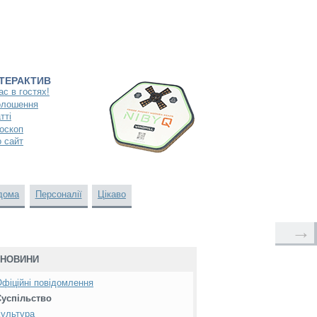
НТЕРАКТИВ
ас в гостях!
олошення
тті
оскоп
 сайт
дома
Персоналії
Цікаво
→
НОВИНИ
фіційні повідомлення
Суспільство
ультура