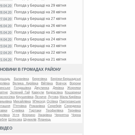
Погода у Бершаді на 29 квітня
29.04.20
Погода у Бершаді на 28 квітня
28.04.20
Погода у Бершаді на 27 квітня
27.04.20
Погода у Бершаді на 26 квітня
26.04.20
Погода у Бершаді на 25 квітня
25.04.20
Погода у Бершаді на 24 квітня
24.04.20
Погода у Бершаді на 23 квітня
23.04.20
Погода у Бершаді на 22 квітня
22.04.20
Погода у Бершаді на 21 квітня
21.04.20
НОВИНИ В ГРОМАДАХ РАЙОНУ
ершадь
Баланівка
Березівка
Берізки-Бершадські
рлівка
Велика Киріївка
Війтівка
Вовчок
Ворони
инське
Голдашівка
Джулинка
Дяківка
Жорняки
вітне
Зелений Гай
Кавкули
Кидрасівка
Кошаринці
асносілка
Крушинівка
Лісниче
Лугова
Мала Киріївка
ньківка
Михайлівка
М'якохід
Осіївка
Партизанське
оташня
П'ятківка
Романівка
Серебрія
Серединка
авки
Сумівка
Тартаки
Теофилівка
Тернівка
рлівка
Устя
Флорино
Хмарівка
Чернятка
Чорна
ебля
Шляхова
Шумилів
Яланець
ВІДЕО