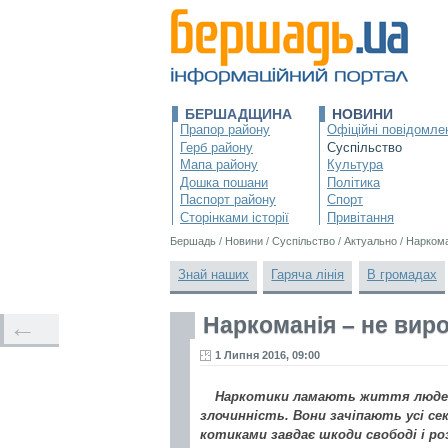
БЕРШАДЩИНА
НОВИНИ
Прапор району
Офіційні повідомле
Герб району
Суспільство
Мапа району
Культура
Дошка пошани
Політика
Паспорт району
Спорт
Сторінками історії
Привітання
Бершадь
/
Новини
/
Суспільство
/
Актуально
/
Наркома
Знай наших
Гаряча лінія
В громадах
Наркоманія – не вир
←
1 Липня 2016, 09:00
Наркотики ламають життя людей
злочинність. Вони зачіпають усі сек
котиками завдає шкоди свободі і ро