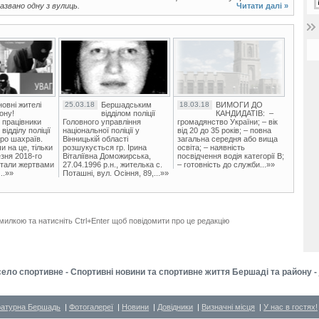
азвано одну з вулиць.
Читати далі »
овні жителі
25.03.18
Бершадським
18.03.18
ВИМОГИ ДО
ону!
відділом поліції
КАНДИДАТІВ: –
 працівники
Головного управління
громадянство України; – вік
ідділу поліції
національної поліції у
від 20 до 35 років; – повна
ро шахраїв.
Вінницькій області
загальна середня або вища
и на це, тільки
розшукується гр. Ірина
освіта; – наявність
зня 2018-го
Віталіївна Доможирська,
посвідчення водія категорії В;
стали жертвами
27.04.1996 р.н., жителька с.
– готовність до служби...»»
..»»
Поташні, вул. Осіння, 89,...»»
милкою та натисніть Ctrl+Enter щоб повідомити про це редакцію
ело спортивне - Спортивні новини та спортивне життя Бершаді та району -
ратурна Бершадь
|
Фотогалереї
|
Новини
|
Довідники
|
Визначні місця
|
У нас в гостях!