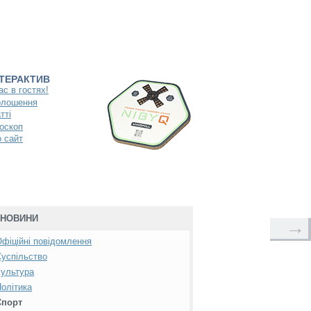
НТЕРАКТИВ
ас в гостях!
олошення
тті
оскоп
 сайт
НОВИНИ
→
фіційні повідомлення
успільство
ультура
олітика
Спорт