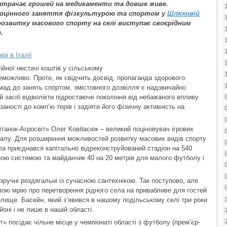
итрачає грошей на медикаменти та довше живе.
ноцінного заняття фізкультурою та спортом у
Шляховій
розвитку масового спорту на селі виступає своєрідним
.
рі в Італії
ійної нестачі коштів у сільському
неможливо. Проте, як свідчить досвід, пропаганда здорового
мад до занять спортом, змістовного дозвілля є надзвичайно
й засіб відволікти підростаюче покоління від небажаного впливу
язаності до комп’ю терів і задіяти його фізичну активність на
танок-Агросвіт» Олег Ковбасюк – великий поціновувач ігрових
залу. Для розширення можливостей розвитку масових видів спорту
ла приєднався капітально відреконструйований стадіон на 540
ною системою та майданчик 40 на 20 метрів для малого футболу і
ручні роздягальні із сучасною сантехнікою. Так поступово, але
вою мрію про перетворення рідного села на привабливе для гостей
лище. Басейн, який з’явився в нашому подільському селі три роки
оні і не лише в нашій області.
» посідає чільне місце у чемпіонаті області з футболу (прем’єр-