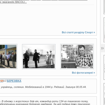
х змаганнях BACOLI...
Всі статті розділу
Спорт
»
3 фото
2 фото
Всі фотогалереї »
ЇНИ
» /
БЕРЕЗІВКА
, українець, селянин. Мобілізований в 1944 р. Рядовий. Загинув 00.05.44.
. В одному з жорстоких боїв він, командир роти 134-го танкового полку,
абезпечивши виконання бойового завдання. За цей подвиг йому присвоєно