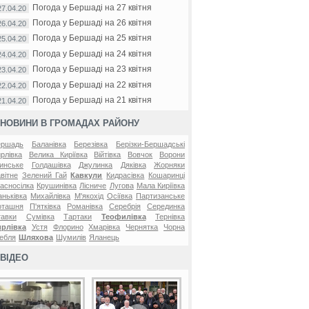
Погода у Бершаді на 27 квітня
27.04.20
Погода у Бершаді на 26 квітня
26.04.20
Погода у Бершаді на 25 квітня
25.04.20
Погода у Бершаді на 24 квітня
24.04.20
Погода у Бершаді на 23 квітня
23.04.20
Погода у Бершаді на 22 квітня
22.04.20
Погода у Бершаді на 21 квітня
21.04.20
НОВИНИ В ГРОМАДАХ РАЙОНУ
ершадь
Баланівка
Березівка
Берізки-Бершадські
рлівка
Велика Киріївка
Війтівка
Вовчок
Ворони
инське
Голдашівка
Джулинка
Дяківка
Жорняки
вітне
Зелений Гай
Кавкули
Кидрасівка
Кошаринці
асносілка
Крушинівка
Лісниче
Лугова
Мала Киріївка
ньківка
Михайлівка
М'якохід
Осіївка
Партизанське
оташня
П'ятківка
Романівка
Серебрія
Серединка
авки
Сумівка
Тартаки
Теофилівка
Тернівка
ирлівка
Устя
Флорино
Хмарівка
Чернятка
Чорна
ебля
Шляхова
Шумилів
Яланець
ВІДЕО