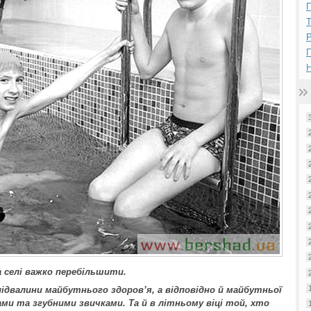
П
Р
Н
 селі важко перебільшити.
ідвалини майбутнього здоров’я, а відповідно й майбутньої
ами та згубними звичками. Та й в літньому віці той, хто