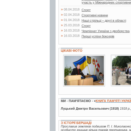
участь у Міжнародних спортивни
»
08.04.2018
Спорт
»
02.04.2018
Спортивні новини
»
01.04.2018
Наші стрільці – другі в області
»
25.03.2018
Спорт
»
16.03.2018
Чемпіонат України з двоборства
»
16.03.2018
Перші успіхи боксерів
ЦІКАВІ ФОТО
4 фото
3 фото
МИ - ПАМ’ЯТАЄМО - «
КНИГА ПАМ’ЯТІ УКРА
Луцький Дмитро Васильович (1918)
1918 р.
З ІСТОРІЇ БЕРШАДІ
Прославив земляків подвигом П. І. Миколаєнко
особисто знищив кілька танків противника, з