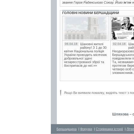
звання Героя Радянського Союзу. Його ім'ям н
ГОЛОВНІ НОВИНИ БЕРШАДЩИНИ
06.04.18
Шановні жителі
02.04.18
Шан
району! З 1 до 30
рай
квітня Національна поліція
Неодноразово
України проводить місячник
Бершадського в
добровільної здачі
повідомляли п
незареєстрованої зброї та
Та, незважаюч
боєприпасів до неї.»»
протягом бере
четверо осіб 
зловмисників..
Якщо Ви виявили помилку, виділіть текст з по
Шляхова – с
Бершадщина
|
Форуми
|
Сторінками історії
|
Літе