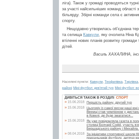
ліга). Також у громаді проводяться турн
за участі найсильніших команд області 
більярду. Збірні команди села є активн
спорту.
Нещодавно утворилась об’єднана тер
та селища
Кавкули
, яку очолила Ніна К
втіленні нових планів розвитку громади
дітей.
Василь ХАХАЛИНА, інсп
Населені пункти:
Кавкули
,
Теофилівка
,
Тирлівка
районі
Міні-футбол: дев’ятий тур
Міні-футбол: в
ДИВІТЬСЯ ТАКОЖ В РОЗДІЛІ
СПОРТ
»
15.06.2018
Першість району, другий тур
»
15.06.2018
Цьогоріч із самої весни наші юні
Вінниці став чемпіоном у дистанц
в Ковелі, де буде змагатися...
»
15.06.2018
Як уже повідомляла газета в поп
столиці Болгарії Софії, участь в
Бершадського району і Михайла..
»
08.04.2018
За ініціативи спортивної школи
прихильників футболу, дитячо-