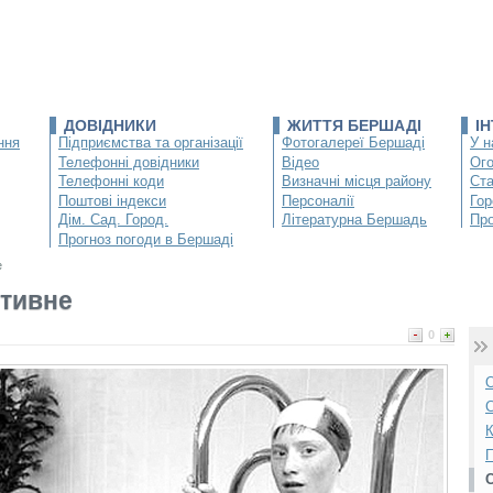
ДОВІДНИКИ
ЖИТТЯ БЕРШАДІ
І
ння
Підприємства та організації
Фотогалереї Бершаді
У н
Телефонні довідники
Відео
Ог
Телефонні коди
Визначні місця району
Ста
Поштові індекси
Персоналії
Гор
Дім. Сад. Город.
Літературна Бершадь
Про
Прогноз погоди в Бершаді
е
ртивне
0
О
С
К
П