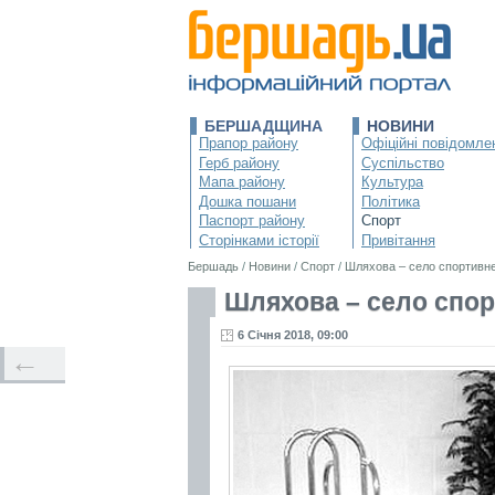
БЕРШАДЩИНА
НОВИНИ
Прапор району
Офіційні повідомле
Герб району
Суспільство
Мапа району
Культура
Дошка пошани
Політика
Паспорт району
Спорт
Сторінками історії
Привітання
Бершадь
/
Новини
/
Спорт
/
Шляхова – село спортивн
Шляхова – село спо
6 Січня 2018, 09:00
←