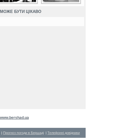
МОЖЕ БУТИ ЦІКАВО
www.bershad.ua
|
Прогноз погоди в Бершаді
|
Телефонні довідники