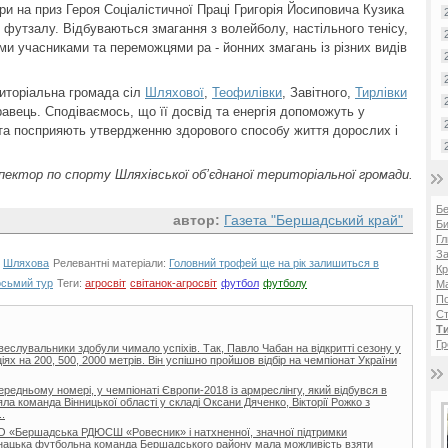
іри на приз Героя Соціалістичної Праці Григорія Йосиповича Кузика
з футзалу. Відбуваються змагання з волейболу, настільного тенісу,
ими учасниками та переможцями ра - йонних змагань із різних видів
иторіальна громада сіл
Шляхової
,
Теофилівки
, Завітного,
Тирлівки
равець. Сподіваємось, що її досвід та енергія допоможуть у
 та посприяють утвердженню здорового способу життя дорослих і
ектор по спорту Шляхівської об’єднаної територіальної громади.
Б
автор:
Газета "Бершадський край"
Би
Гл
За
,
Шляхова
Релевантні матеріали:
Головний трофей ще на рік залишиться в
Кр
осьмий тур
Теги:
агросвіт
світанок-агросвіт
футбол
футболу
Ма
П
Ст
Т
Гр
 веслувальники здобули чимало успіхів. Так, Павло Чабан на відкритті сезону у
іях на 200, 500, 2000 метрів. Він успішно пройшов відбір на чемпіонат України
ередньому номері, у чемпіонаті Європи-2018 із армреслінгу, який відбувся в
зяла команда Вінницької області у складі Оксани Дяченко, Вікторії Рожко з
.
 КО «Бершадська РДЮСШ «Ровесник» і натхненної, значної підтримки
юнацька футбольна команда Бершадського району мала можливість взяти