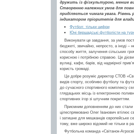
дружить із фізкультурою, менше в
Створенню належних умов для пов
приділяється чимала увага. Рівень 
індикатором пріоритетів для влади
Футбол: тільки цифри
Юні бершадські футболісти на турні
Виконувати це завдання, за умов пост
бюджеті, звичайно, непросто, а іноді – 
способу життя, залучення сільських гро
корисною і потрібною справою. Це дієви
вулиці, кафе, барів, від надмірної прив’
користь громаді.
Це добре розуміє директор СТОВ «Сві
видів спорту, особливо футболу та фут
до сучасного спортивного комплексу се
глядацьких місць із електронною полив
спортивних ігор зі штучним покриттям.
Приємним доповненням до них стали з
цілеспрямовано Олег Іванович втілює с
і затишне для мешканців європейське се
тому, вже широко відомий не тільки в рай
Футбольна команда «Світанок-Агросвіт