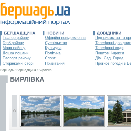
БЕРШАДЩИНА
НОВИНИ
ДОВІДНИКИ
Прапор району
Офіційні повідомлення
Підприємства та орг
Герб району
Суспільство
Телефонні довідник
Мапа району
Культура
Телефонні коди
Дошка пошани
Політика
Поштові індекси
Паспорт району
Спорт
Дім. Сад. Город.
Сторінками історії
Привітання
Прогноз погоди в Б
Бершадь
/
Бершадщина
/
Бирлівка
БИРЛІВКА