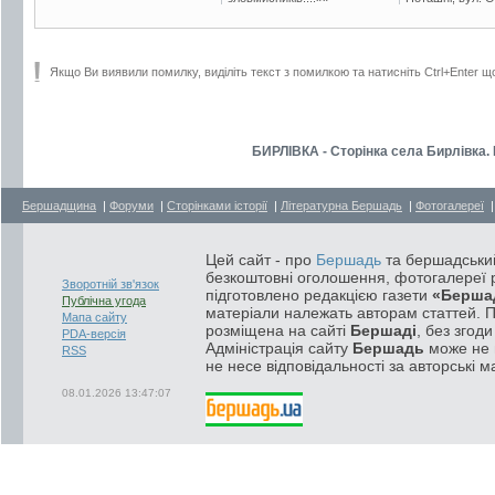
Якщо Ви виявили помилку, виділіть текст з помилкою та натисніть Ctrl+Enter щ
БИРЛІВКА - Сторінка села Бирлівка. 
Бершадщина
|
Форуми
|
Сторінками історії
|
Літературна Бершадь
|
Фотогалереї
Цей сайт - про
Бершадь
та бершадський
безкоштовні оголошення, фотогалереї р
Зворотній зв'язок
підготовлено редакцією газети
«Берша
Публічна угода
матеріали належать авторам статтей. 
Мапа сайту
розміщена на сайті
Бершаді
, без згод
PDA-версія
Адміністрація сайту
Бершадь
може не п
RSS
не несе відповідальності за авторські м
08.01.2026 13:47:07