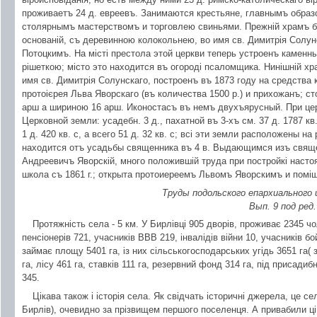
проживаетъ 24 д. евреевъ. Занимаются крестьяне, главнымъ образ
столярнымъ мастерствомъ и торговлею свиньями. Прежній храмъ 
основаній, съ деревинною колокольнею, во имя св. Димитрія Солу
Потоцкимъ. На місті престола этой церкви теперь устроенъ камен
рішеткою; місто это находится въ огороді псаломщика. Нинішній х
имя св. Димитрія Солунскаго, построенъ въ 1873 году на средства 
протоієрея Льва Яворскаго (въ количества 1500 р.) и прихожанъ; с
арш а шириною 16 арш. Иконостасъ въ немъ двухъярусный. При цер
Церковной земли: усадебн. 3 д., пахатной въ 3-хъ см. 37 д. 1787 кв.
1 д. 420 кв. с, а всего 51 д. 32 кв. с; всі эти земли расположены 
находится отъ усадьбы священника въ 4 в. Выдающимся изъ свящ
Андреевичъ Яворскій, много положившій труда при постройкі наст
школа съ 1861 г.; открыта протоиереемъ Львомъ Яворскимъ и помі
Труды подольского епархиальног
Вып. 9 под ред
Протяжність села - 5 км. У Бирлівці 905 дворів, проживає 2345 чо
пенсіонерів 721, учасників ВВВ 219, інвалідів війни 10, учасників бо
займає площу 5401 га, із них сільськогосподарських угідь 3651 га( з
га, лісу 461 га, ставків 111 га, резервний фонд 314 га, під присади
345.
Цікава також і історія села. Як свідчать історичні джерела, це с
Бирлів), очевидно за прізвищем першого поселенця. А привабили ці