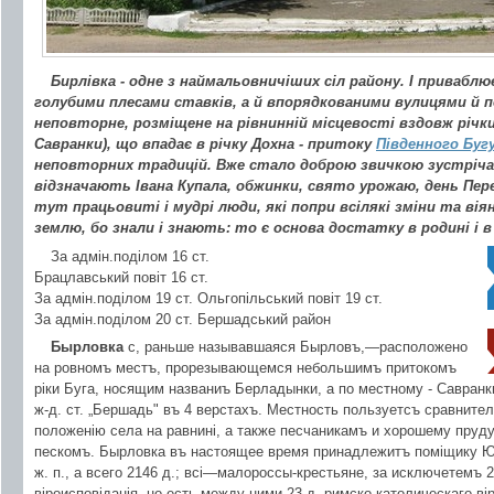
Бирлівка
- одне з наймальовничіших сіл району. І приваблю
голубими плесами ставків, а й впорядкованими вулицями й по
неповторне, розміщене на рівнинній місцевості вздовж річк
Савранки), що впадає в річку Дохна - притоку
Південного Буг
неповторних традицій. Вже стало доброю звичкою зустріча
відзначають Івана Купала, обжинки, свято урожаю, день Пер
тут працьовиті і мудрі люди, які попри всілякі зміни та віян
землю, бо знали і знають: то є основа достатку в родині і в
За адмін.поділом 16 ст.
Брацлавський повіт 16 ст.
За адмін.поділом 19 ст. Ольгопільський повіт 19 ст.
За адмін.поділом 20 ст. Бершадський район
Бырловка
с, раньше называвшаяся Бырловъ,—расположено
на ровномъ местъ, прорезывающемся небольшимъ притокомъ
ріки Буга, носящим названиъ Берладынки, а по местному - Савранки
ж-д. ст. „Бершадь" въ 4 верстахъ. Местность пользуетсъ сравнит
положенію села на равнині, а также песчаникамъ и хорошему пруду
пескомъ. Бырловка въ настоящее время принадлежитъ поміщику Юрь
ж. п., а всего 2146 д.; всі—малороссы-крестьяне, за исключетемъ 
віроисповіданія, но есть между ними 23 д. римско-католическаго вір