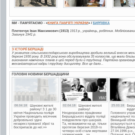
МИ - ПАМ’ЯТАЄМО - «
КНИГА ПАМ’ЯТІ УКРАЇНИ
» /
БИРЛІВКА
Плетенчук Іван Максимович (1913)
1913 р., українець, робітник. Мобілізован
Загинув 1941 р.
З ІСТОРІЇ БЕРШАДІ
У розвиток сільськогосподарського виробництва зробили великий внесок мех
березні 1930 року. В 1932 році вона обслуговувала 35 колгоспів, що мали близь
виконання намічених планів в цей період були й труднощі. Партійна організац
механізаторські кадри і трудову дисципліну. Все це дало...
ГОЛОВНІ НОВИНИ БЕРШАДЩИНИ
06.04.18
Шановні жителі
02.04.18
Шановні жителі
25.03.18
Берш
району! З 1 до 30
району!
відді
квітня Національна поліція
Неодноразово працівники
Головного упра
України проводить місячник
Бершадського відділу поліції
національної пол
добровільної здачі
повідомляли про шахраїв.
Вінницькій обла
незареєстрованої зброї та
Та, незважаючи на це, тільки
розшукується гр
боєприпасів до неї.»»
протягом березня 2018-го
Віталіївна Домо
четверо осіб стали жертвами
27.04.1996 р.н.,
зловмисників....»»
Поташні, вул. Ос