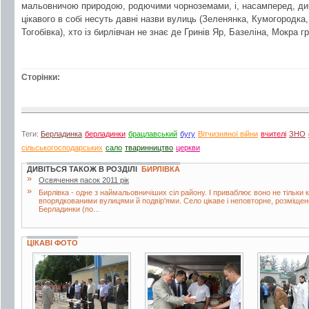
мальовничою природою, родючими чорноземами, і, насамперед, ди
цікавого в собі несуть давні назви вулиць (Зеленянка, Кумогородка, 
Тогобівка), хто із бирлівчан не знає де Гринів Яр, Базеліна, Мокра гр
Сторінки:
Теги:
Берладинка
берладинки
брацлавський
бугу
Вітчизняної війни
вчителі
ЗНО
сільськогосподарських
сало
тваринництво
церкви
ДИВІТЬСЯ ТАКОЖ В РОЗДІЛІ
БИРЛІВКА
»
Освячення пасок 2011 рік
»
Бирлівка - одне з наймальовничіших сіл району. І приваблює воно не тільки 
впорядкованими вулицями й подвір'ями. Село цікаве і неповторне, розміщене
Берладинки (по...
ЦІКАВІ ФОТО
3 фото
6 фото
3 фото