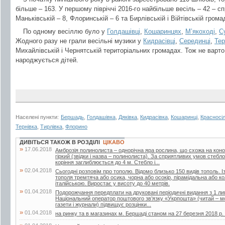
більше – 163. У першому півріччі 2016-го найбільше весіль – 42 – с
Маньківській – 8, Флоринській – 6 та Бирлівській і Війтівській грома
По одному весіллю було у
Голдашівці
,
Кошаринцях
,
М’якоході
,
С
Жодного разу не грали весільні музики у
Кидрасівці
,
Серединці
,
Тер
Михайлівській і Чернятській територіальних громадах. Тож не варт
народжується дітей.
Населені пункти:
Бершадь
,
Голдашівка
,
Дяківка
,
Кидрасівка
,
Кошаринці
,
Красносі
Тернівка
,
Тирлівка
,
Флорино
ДИВІТЬСЯ ТАКОЖ В РОЗДІЛІ
ЦІКАВО
»
17.06.2018
Амброзія полинолиста – однорічна яра рослина, що схожа на кон
гіркий (звідки і назва – полинолиста). За сприятливих умов стебл
коріння заглиблюється до 4 м. Стебло і...
»
02.04.2018
Сьогодні розповім про тополю. Відомо близько 150 видів тополь. Із
тополя тремтяча або осика, чорна або осокір, пірамідальна або 
італійською. Виростає у висоту до 40 метрів.
»
01.04.2018
Подорожчання передплати на друковані періодичні видання з 1 лип
Національний оператор поштового зв’язку «Укрпошта» (читай – мо
газети і журнали) підвищує розцінки...
»
01.04.2018
на ринку та в магазинах м. Бершаді станом на 27 березня 2018 р. (г