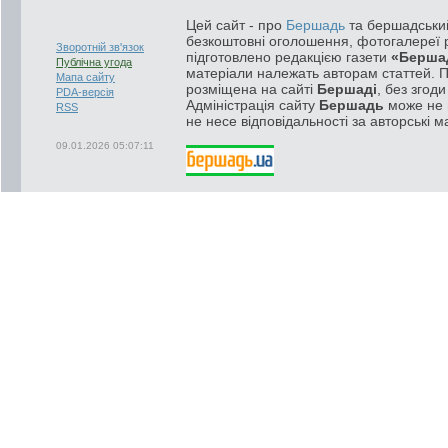
Цей сайт - про
Бершадь
та бершадський
безкоштовні оголошення, фотогалереї р
Зворотній зв'язок
підготовлено редакцією газети
«Берша
Публічна угода
матеріали належать авторам статтей. 
Мапа сайту
розміщена на сайті
Бершаді
, без згод
PDA-версія
Адміністрація сайту
Бершадь
може не п
RSS
не несе відповідальності за авторські м
09.01.2026 05:07:11