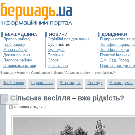
БЕРШАДЩИНА
НОВИНИ
ДОВІДНИКИ
Прапор району
Офіційні повідомлення
Підприємства та ор
Герб району
Суспільство
Телефонні довідни
Мапа району
Культура
Телефонні коди
Дошка пошани
Політика
Поштові індекси
Паспорт району
Спорт
Дім. Сад. Город.
Сторінками історії
Привітання
Прогноз погоди в 
Бершадь
/
Новини
/
Суспільство
/
Цікаво
/
Сільське весілля – вже рідкість?
Знай наших
Гаряча лінія
В громадах
Спогади
Є така думка
Сільське весілля – вже рідкість?
←
23 Липня 2016, 17:05