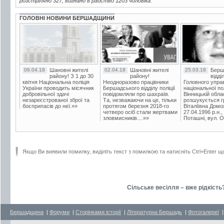
розстріляно 327, вигнано в рабство 1203 чоловіка.
ГОЛОВНІ НОВИНИ БЕРШАДЩИНИ
06.04.18
Шановні жителі
02.04.18
Шановні жителі
25.03.18
Берш
району! З 1 до 30
району!
відді
квітня Національна поліція
Неодноразово працівники
Головного упра
України проводить місячник
Бершадського відділу поліції
національної пол
добровільної здачі
повідомляли про шахраїв.
Вінницькій обла
незареєстрованої зброї та
Та, незважаючи на це, тільки
розшукується гр
боєприпасів до неї.»»
протягом березня 2018-го
Віталіївна Домо
четверо осіб стали жертвами
27.04.1996 р.н.,
зловмисників....»»
Поташні, вул. Ос
Якщо Ви виявили помилку, виділіть текст з помилкою та натисніть Ctrl+Enter щ
Сільське весілля – вже рідкість?
Бершадщина
|
Форуми
|
Сторінками історії
|
Літературна Бершадь
|
Фотогалереї