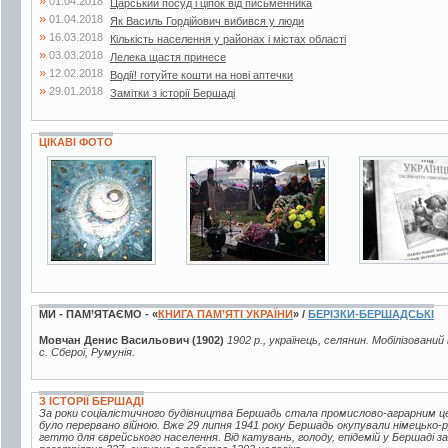
»
01.04.2018
Царський посуд і ціпок від письменника
»
01.04.2018
Як Василь Гордійович вибився у люди
»
16.03.2018
Кількість населення у районах і містах області
»
03.03.2018
Лелека щастя принесе
»
12.02.2018
Водії! готуйте кошти на нові аптечки
»
29.01.2018
Замітки з історії Бершаді
ЦІКАВІ ФОТО
12 фото
10 фото
2 фото
МИ - ПАМ’ЯТАЄМО - «
КНИГА ПАМ’ЯТІ УКРАЇНИ
» /
БЕРІЗКИ-БЕРШАДСЬКІ
Мовчан Денис Васильович (1902)
1902 р., українець, селянин. Мобілізований
с. Сберої, Румунія.
З ІСТОРІЇ БЕРШАДІ
За роки соціалістичного будівництва Бершадь стала промислово-аграрним це
було перервано війною. Вже 29 липня 1941 року Бершадь окупували німецько
гетто для єврейського населення. Від катувань, голоду, епідемій у Бершаді 