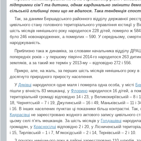
підтримки сім’ї та дитини, однак кардинально змінити дем
сільській глибинці поки що не вдалося. Така тенденція спос
Так, за даними Бершадського районного відділу державної реєстр
цивільного стану головного територіального управління юстиції у Ві
шість місяців нинішнього року народилося 228 дітей, померло ж 584
було 246 новонароджених, а померлих – 590. У середньому, смертні
народжуваність.
Приблизно така ж динаміка, за словами начальника відділу ДРА
попередніх років – у першому півріччі 2014-го народилося 263 дитин
земляків, а за такий же термін у 2013-му – відповідно 272 і 556.
Прикро, але, на жаль, за перших шість місяців нинішнього року 
досягнуто природного приросту населення.
У
Дяківці
народилося одне маля і померла одна особа, у місті
Бе
пішли у вічність 83 мешканці, у
Флорино
народилося 16 дітей, а пом
територіальній громаді відповідно 14 і 23, у Великокиріївській – 8 і 15
18, Чернятській – 7 і 19, Джулинській – 16 і 49, Маньківській – 11 і 34
і 16. В інших населених пунктах ці показники більш контрастні. Так,
Кидрасівці
не зареєстровано жодного актового запису цивільного с
цьому селі п’ять мешканців. За шість місяців у
Голдашівці
народилас
громадян, у
Красносілці
відповідно 2 і 20, у Лісниченській територіа
і 15, Тирлівській – 1 і 7, М’якохідській – 2 і 14, Тернівській – 2 і 10.
З початку нинішнього року в районі зареєстровано 110 шлюбів, тор