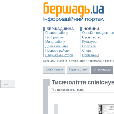
БЕРШАДЩИНА
НОВИНИ
Прапор району
Офіційні повідомле
Герб району
Суспільство
Мапа району
Культура
Дошка пошани
Політика
Паспорт району
Спорт
Сторінками історії
Привітання
Бершадь
/
Новини
/
Суспільство
/
В громадах
/
Тисячо
Знай наших
Гаряча лінія
В громадах
Тисячоліття співісну
←
9 Вересня 2017, 09:00