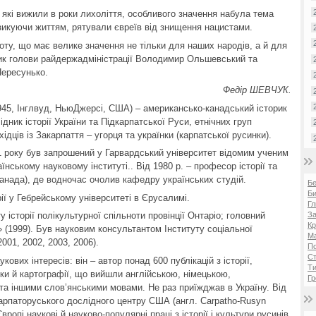
н, які вижили в роки лихоліття, особливого значення набула тема
изикуючи життям, рятували євреїв від знищення нацистами.
оту, що має велике значення не тільки для наших народів, а й для
ник голови райдержадміністрації Володимир Ольшевський та
Пересунько.
Федір ШЕВЧУК.
945, Інглвуд, НьюДжерсі, США) – американсько-канадський історик
дник історії України та Підкарпатської Руси, етнічних груп
ідців із Закарпаття – угорця та українки (карпатської русинки).
971 року був запрошений у Гарвардський університет відомим ученим
ському науковому інституті.. Від 1980 р. – професор історії та
Канада), де водночас очолив кафедру українських студій.
Б
Би
рії у Гебрейському університеті в Єрусалимі.
Гл
За
у історії полікультурної спільноти провінції Онтаріо; головний
Кр
 (1999). Був науковим консультантом Інституту соціальної
Ма
2001, 2002, 2003, 2006).
П
Ст
ових інтересів: він – автор понад 600 публікацій з історії,
Ти
істики й картографії, що вийшли англійською, німецькою,
Гр
та іншими слов’янськими мовами. Не раз приїжджав в Україну. Від
арпаторуського дослідного центру США (англ. Carpatho-Rusyn
ропі наукові й науково-популярні праці з історії і культури русинів.