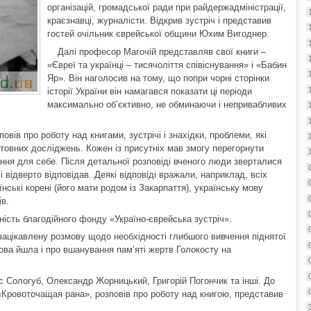
організацій, громадської ради при райдержадміністрації,
краєзнавці, журналісти. Відкрив зустріч і представив
гостей очільник єврейської общини Юхим Вигоднер.
Далі професор Магочій представляв свої книги –
«Євреї та українці – тисячоліття співіснування» і «Бабин
Яр». Він наголосив на тому, що попри чорні сторінки
історії України він намагався показати ці періоди
максимально об’єктивно, не обминаючи і непривабливих
повів про роботу над книгами, зустрічі і знахідки, проблеми, які
товних досліджень. Кожен із присутніх мав змогу перегорнути
дання для себе. Після детальної розповіді вченого люди зверталися
 і відверто відповідав. Деякі відповіді вражали, наприклад, всіх
ські корені (його мати родом із Закарпаття), українську мову
ів.
ість благодійного фонду «Україно-єврейська зустріч».
зацікавлену розмову щодо необхідності глибшого вивчення піднятої
Мова йшла і про вшанування пам’яті жертв Голокосту на
 Сологуб, Олександр Жорницький, Григорій Погончик та інші. До
и «Кровоточащая рана», розповів про роботу над книгою, представив