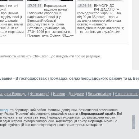
овні жителі
25.03.18
Бершадським
18.03.18
ВИМОГИ ДО
ону!
відділом поліції
КАНДИДАТІВ: –
 працівники
Головного управління
громадянство України; – вік
ідділу поліції
національної поліції у
від 20 до 35 років; – повна
ро шахраїв.
Вінницькій області
загальна середня або вища
и на це, тільки
розшукується гр. Ірина
освіта; – наявність
зня 2018-го
Віталіївна Доможирська,
посвідчення водія категорії В;
стали жертвами
27.04.1996 р.н., жителька с.
– готовність до служби...»»
..»»
Поташні, вул. Осіння, 89,...»»
милкою та натисніть Ctrl+Enter щоб повідомити про це редакцію
нування - В господарствах і громадах, селах Бершадського району та м. Б
ратурна Бершадь
|
Фотогалереї
|
Новини
|
Довідники
|
Визначні місця
|
У нас в гостях!
ршадь
та бершадський район. Новини, довідники, безкоштовні оголошення,
у. Розділ "Новини" підготовлено редакцією газети
«Бершадський край»
. Всі
и належать авторам статтей. Передрук інформації, що розміщена на сайті
ди адміністрації суворо заборонено. Адміністрація сайту
Бершадь
може не
орів публікацій і не несе відповідальності за авторські матеріали.