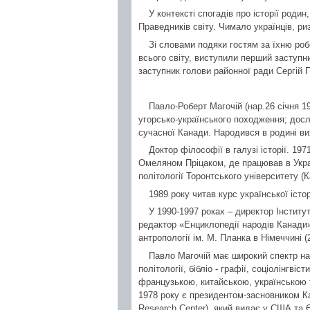
У контексті спогадів про історії роди
Праведників світу. Чимало українців, р
Зі словами подяки гостям за їхню роб
всього світу, виступили перший заступ
заступник голови районної ради Сергій 
Павло-Роберт Магочій (нар.26 січня 1
угорсько-українського походження; дослі
сучасної Канади. Народився в родині вих
Доктор філософії в галузі історії. 1
Омеляном Пріцаком, де працював в Україн
політології Торонтського університету (
1989 року читав курс української істо
У 1990-1997 роках – директор Інститут
редактор «Енциклопедії народів Канади»
антропології ім. М. Планка в Німеччині (
Павло Магочій має широкий спектр наук
політології, бібліо - графії, соціолінгв
французькою, китайською, українською 
1978 року є президентом-засновником К
Research Center), який видає у США та Єв