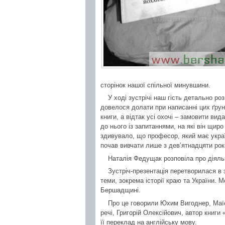
сторінок нашої спільної минувшини.
У ході зустрічі наш гість детально роз
довелося долати при написанні цих ґрун
книги, а відтак усі охочі – замовити ви
до нього із запитаннями, на які він щиро
здивувало, що професор, який має україн
почав вивчати лише з дев’ятнадцяти рок
Наталія Федущак розповіла про діяльн
Зустріч-презентація перетворилася в 
теми, зокрема історії краю та України. 
Бершадщині.
Про це говорили Юхим Вигоднер, Маїс
речі, Григорій Олексійович, автор книг
її переклад на англійську мову.