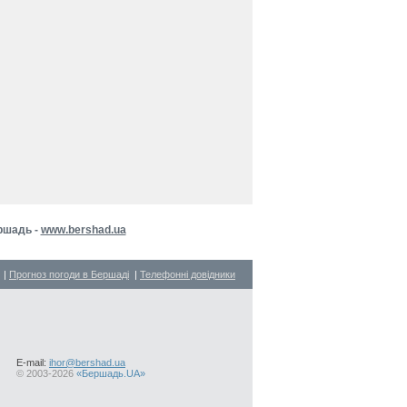
ершадь -
www.bershad.ua
|
Прогноз погоди в Бершаді
|
Телефонні довідники
E-mail:
ihor@bershad.ua
©
2003-2026
«Бершадь.UA»