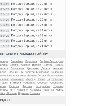
Погода у Бершаді на 29 квітня
29.04.20
Погода у Бершаді на 28 квітня
28.04.20
Погода у Бершаді на 27 квітня
27.04.20
Погода у Бершаді на 26 квітня
26.04.20
Погода у Бершаді на 25 квітня
25.04.20
Погода у Бершаді на 24 квітня
24.04.20
Погода у Бершаді на 23 квітня
23.04.20
Погода у Бершаді на 22 квітня
22.04.20
Погода у Бершаді на 21 квітня
21.04.20
НОВИНИ В ГРОМАДАХ РАЙОНУ
ершадь
Баланівка
Березівка
Берізки-Бершадські
рлівка
Велика Киріївка
Війтівка
Вовчок
Ворони
инське
Голдашівка
Джулинка
Дяківка
Жорняки
вітне
Зелений Гай
Кавкули
Кидрасівка
Кошаринці
асносілка
Крушинівка
Лісниче
Лугова
Мала Киріївка
ньківка
Михайлівка
М'якохід
Осіївка
Партизанське
оташня
П'ятківка
Романівка
Серебрія
Серединка
авки
Сумівка
Тартаки
Теофилівка
Тернівка
рлівка
Устя
Флорино
Хмарівка
Чернятка
Чорна
ебля
Шляхова
Шумилів
Яланець
ВІДЕО