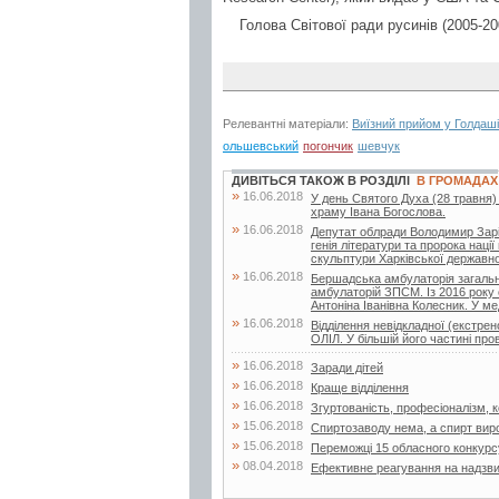
Голова Світової ради русинів (2005-20
Релевантні матеріали:
Виїзний прийом у Голдаші
ольшевський
погончик
шевчук
ДИВІТЬСЯ ТАКОЖ В РОЗДІЛІ
В ГРОМАДАХ
»
16.06.2018
У день Святого Духа (28 травня)
храму Івана Богослова.
»
16.06.2018
Депутат облради Володимир Заріча
генія літератури та пророка нац
скульптури Харківської державної
»
16.06.2018
Бершадська амбулаторія загальн
амбулаторій ЗПСМ. Із 2016 року 
Антоніна Іванівна Колесник. У мед
»
16.06.2018
Відділення невідкладної (екстр
ОЛІЛ. У більшій його частині про
»
16.06.2018
Заради дітей
»
16.06.2018
Краще відділення
»
16.06.2018
Згуртованість, професіоналізм, ко
»
15.06.2018
Спиртозаводу нема, а спирт вир
»
15.06.2018
Переможці 15 обласного конкурс
»
08.04.2018
Ефективне реагування на надзвич