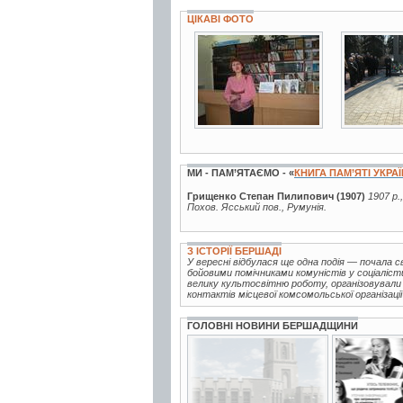
ЦІКАВІ ФОТО
3 фото
3 фото
МИ - ПАМ’ЯТАЄМО - «
КНИГА ПАМ’ЯТІ УКРА
Грищенко Степан Пилипович (1907)
1907 р.
Похов. Ясський пов., Румунія.
З ІСТОРІЇ БЕРШАДІ
У вересні відбулася ще одна подія — почала 
бойовими помічниками комуністів у соціаліст
велику культосвітню роботу, організовували
контактів місцевої комсомольської організації
ГОЛОВНІ НОВИНИ БЕРШАДЩИНИ