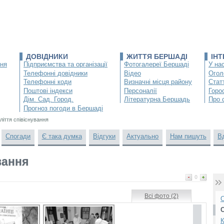
ДОВІДНИКИ
ЖИТТЯ БЕРШАДІ
ІН
ння
Підприємства та організації
Фотогалереї Бершаді
У нас
Телефонні довідники
Відео
Огол
Телефонні коди
Визначні місця району
Статт
Поштові індекси
Персоналії
Горо
Дім. Сад. Город.
Літературна Бершадь
Про 
Прогноз погоди в Бершаді
ліття співіснування
Спогади
Є така думка
Відгуки
Актуально
Нам пишуть
В
вання
0
Всі фото (2)
О
К