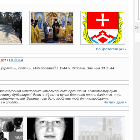
8 фото
2 фото
Всі фотогалереї »
ЇНИ
» /
ОСІЇВКА
, українець, селянин. Мобілізований в 1944 р. Рядовий. Загинув 30.05.44.
своє існування Бершадська комсомольська організація. Комсомольці були
ичному будівництві. Вони зі зброєю в руках боролися проти бандитів, вели
 хати-читальні. Багато чого було зроблено тоді для налагодження
 з молоддю...
Читати далі »