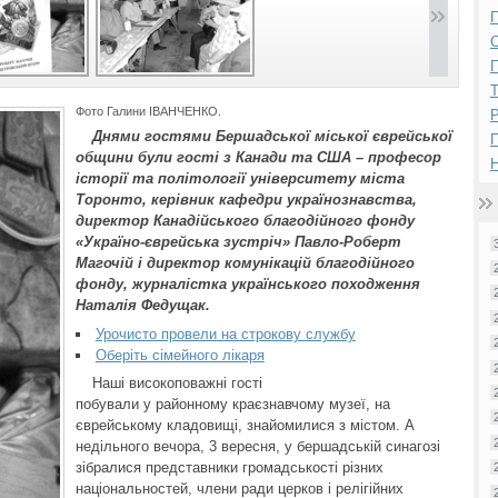
П
П
Фото Галини ІВАНЧЕНКО.
Р
Днями гостями Бершадської міської єврейської
общини були гості з Канади та США – професор
Н
історії та політології університету міста
Торонто, керівник кафедри українознавства,
директор Канадійського благодійного фонду
«Україно-єврейська зустріч» Павло-Роберт
Магочій і директор комунікацій благодійного
фонду, журналістка українського походження
Наталія Федущак.
Урочисто провели на строкову службу
Оберіть сімейного лікаря
Наші високоповажні гості
побували у районному краєзнавчому музеї, на
єврейському кладовищі, знайомилися з містом. А
недільного вечора, 3 вересня, у бершадській синагозі
зібралися представники громадськості різних
національностей, члени ради церков і релігійних