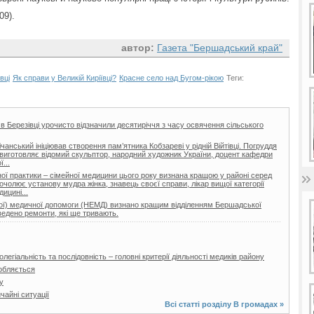
09).
автор:
Газета "Бершадський край"
вці
Як справи у Великій Киріївці?
Красне село над Бугом-рікою
Теги:
 в Березівці урочисто відзначили десятиріччя з часу освячення сільського
нський ініціював створення пам’ятника Кобзареві у рідній Війтівці. Погруддя
ії виготовляє відомий скульптор, народний художник України, доцент кафедри
...
ої практики – сімейної медицини цього року визнана кращою у районі серед
очолює установу мудра жінка, знавець своєї справи, лікар вищої категорії
ицині...
еної) медичної допомоги (НЕМД) визнано кращим відділенням Бершадської
ведено ремонти, які ще тривають.
легіальність та послідовність – головні критерії діяльності медиків району
обляється
у
айні ситуації
Всі статті розділу
В громадах
»