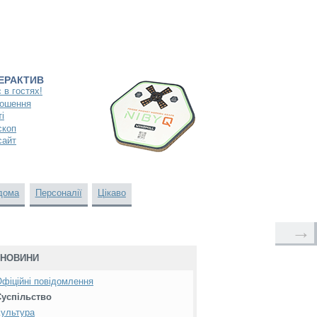
ТЕРАКТИВ
 в гостях!
ошення
і
скоп
сайт
дома
Персоналії
Цікаво
→
НОВИНИ
фіційні повідомлення
Суспільство
ультура