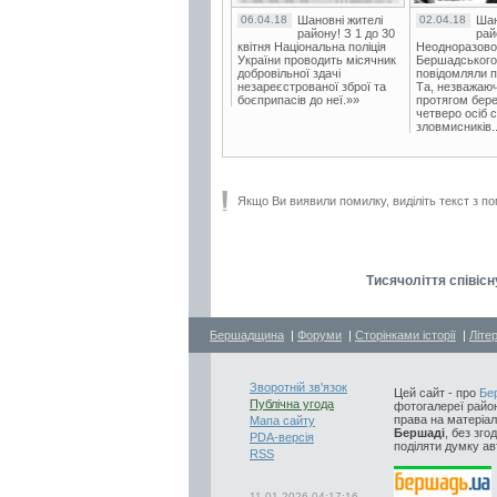
06.04.18
Шановні жителі
02.04.18
Шан
району! З 1 до 30
рай
квітня Національна поліція
Неодноразово
України проводить місячник
Бершадського в
добровільної здачі
повідомляли п
незареєстрованої зброї та
Та, незважаюч
боєприпасів до неї.»»
протягом бере
четверо осіб 
зловмисників..
Якщо Ви виявили помилку, виділіть текст з по
Тисячоліття співіс
Бершадщина
|
Форуми
|
Сторінками історії
|
Літе
Зворотній зв'язок
Цей сайт - про
Бе
Публічна угода
фотогалереї район
права на матеріал
Мапа сайту
Бершаді
, без зго
PDA-версія
поділяти думку авт
RSS
11.01.2026 04:17:16