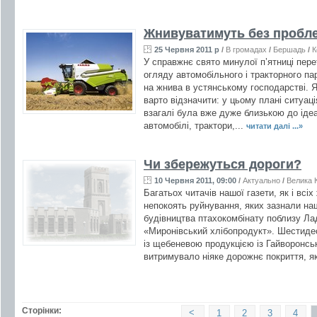
Жнивуватимуть без пробл
25 Червня 2011 р
/
В громадах
/
Бершадь
/
К
У справжнє свято минулої п’ятниці пер
огляду автомобільного і тракторного па
на жнива в устянському господарстві. Я
варто відзначити: у цьому плані ситуаці
взагалі була вже дуже близькою до іде
автомобілі, трактори,...
читати далі ...»
Чи збережуться дороги?
10 Червня 2011, 09:00
/
Актуально
/
Велика К
Багатьох читачів нашої газети, як і всі
непокоять руйнування, яких зазнали наш
будівництва птахокомбінату поблизу Л
«Миронівський хлібопродукт». Шестиде
із щебеневою продукцією із Гайворонськ
витримувало ніяке дорожнє покриття, як
Сторінки:
<
1
2
3
4