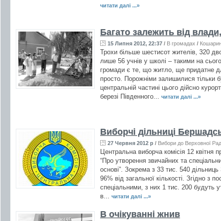
читати далі ...»
Багато залежить від влади,
15 Липня 2012, 22:37
/
В громадах
/
Кошарин
Трохи більше шестисот жителів, 320 двор
лише 56 учнів у школі – такими на сьог
громади є те, що житло, ще придатне д
просто. Порожніми залишилися тільки буд
центральній частині цього дійсно курор
березі Південного...
читати далі ...»
Виборчі дільниці Бершадс
27 Червня 2012 р
/
Вибори до Верховної Ра
Центральна виборча комісія 12 квітня 
“Про утворення звичайних та спеціальни
основі”. Зокрема з 33 тис. 540 дільниць
96% від загальної кількості. Згідно з п
спеціальними, з них 1 тис. 200 будуть у
в...
читати далі ...»
В очікуванні жнив