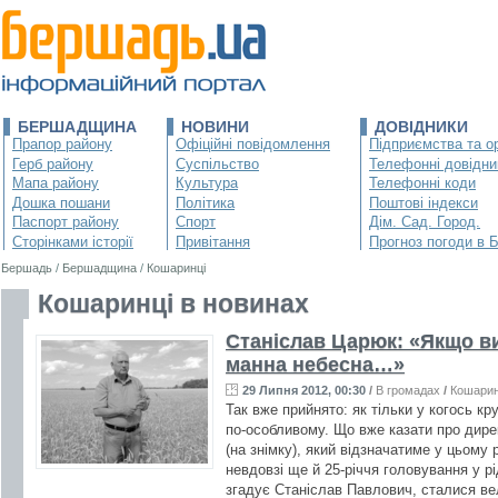
БЕРШАДЩИНА
НОВИНИ
ДОВІДНИКИ
Прапор району
Офіційні повідомлення
Підприємства та ор
Герб району
Суспільство
Телефонні довідни
Мапа району
Культура
Телефонні коди
Дошка пошани
Політика
Поштові індекси
Паспорт району
Спорт
Дім. Сад. Город.
Сторінками історії
Привітання
Прогноз погоди в 
Бершадь
/
Бершадщина
/
Кошаринці
Кошаринці в новинах
Станіслав Царюк: «Якщо ви
манна небесна…»
29 Липня 2012, 00:30
/
В громадах
/
Кошарин
Так вже прийнято: як тільки у когось кр
по-особливому. Що вже казати про дир
(на знімку), який відзначатиме у цьому р
невдовзі ще й 25-річчя головування у рі
згадує Станіслав Павлович, сталися велик