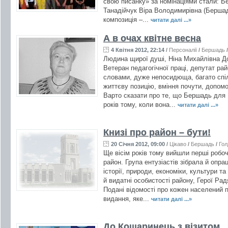
свою писанку» за номінаціями стали: Б
Танадійчук Віра Володимирівна (Берш
композиція –...
читати далі ...»
А в очах квітне весна
4 Квітня 2012, 22:14
/
Персоналії
/
Бершадь
Людина щирої душі, Ніна Михайлівна Д
Ветеран педагогічної праці, депутат рай
словами, дуже непосидюща, багато спі
життєву позицію, вміння почути, допомо
Варто сказати про те, що Бершадь для 
років тому, коли вона...
читати далі ...»
Книзі про район – бути!
20 Січня 2012, 09:00
/
Цікаво
/
Бершадь
/
Гол
Ще вісім років тому вийшли перші робоч
район. Група ентузіастів зібрала й опра
історії, природи, економіки, культури 
й видатні особистості району, Герої Рад
Подані відомості про кожен населений п
видання, яке...
читати далі ...»
До Кошаринець з візитом