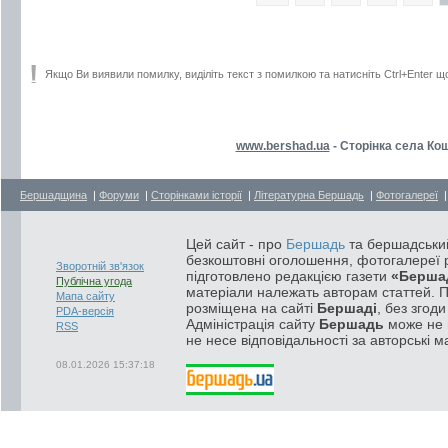
Якщо Ви виявили помилку, виділіть текст з помилкою та натисніть Ctrl+Enter щ
www.bershad.ua
- Сторінка села Ко
Бершадщина
|
Форуми
|
Сторінками історії
|
Літературна Бершадь
|
Фотогалереї
Цей сайт - про
Бершадь
та бершадський
безкоштовні оголошення, фотогалереї р
Зворотній зв'язок
підготовлено редакцією газети
«Берша
Публічна угода
матеріали належать авторам статтей. 
Мапа сайту
розміщена на сайті
Бершаді
, без згод
PDA-версія
Адміністрація сайту
Бершадь
може не п
RSS
не несе відповідальності за авторські м
08.01.2026 15:37:18