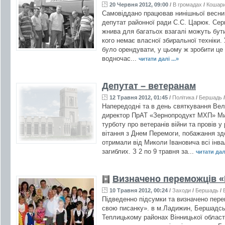
20 Червня 2012, 09:00
/
В громадах
/
Кошари
Самовіддано працював нинішньої весни 
депутат районної ради С.С. Царюк. Серг
жнива для багатьох взагалі можуть бут
кого немає власної збиральної техніки.
було орендувати, у цьому ж зробити це
водночас...
читати далі ...»
Депутат – ветеранам
12 Травня 2012, 01:45
/
Політика
/
Бершадь
Напередодні та в день святкування Вел
директор ПрАТ «Зернопродукт МХП» Ми
турботу про ветеранів війни та провів у 
вітання з Днем Перемоги, побажання здо
отримали від Миколи Івановича всі інва
загиблих. З 2 по 9 травня за...
читати далі
Визначено переможців 
10 Травня 2012, 00:24
/
Заходи
/
Бершадь
/
Підведенно підсумки та визначено пере
свою писанку». в м.Ладижин, Бершадсь
Теплицькому районах Вінницької облас