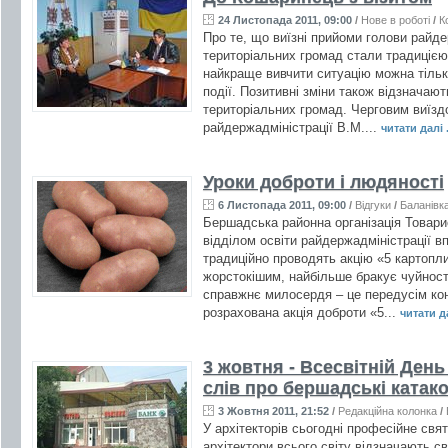
24 Листопада 2011, 09:00
/
Нове в роботі
/
К
Про те, що виїзні прийоми голови райде
територіальних громад стали традиціє
найкраще вивчити ситуацію можна тільки
події. Позитивні зміни також відзначаю
територіальних громад. Черговим виїзд
райдержадміністрації В.М....
читати далі .
Уроки доброти і людяності
6 Листопада 2011, 09:00
/
Відгуки
/
Баланівк
Бершадська районна організація Товари
відділом освіти райдержадміністрації в
традиційно проводять акцію «5 картопли
жорстокішим, найбільше бракує чуйност
справжнє милосердя – це передусім кон
розрахована акція доброти «5...
читати да
3 жовтня - Всесвітній День
слів про бершадські катако
3 Жовтня 2011, 21:52
/
Редакційна колонка
/
У архітекторів сьогодні професійне свя
архітектори всього світу відзначають с