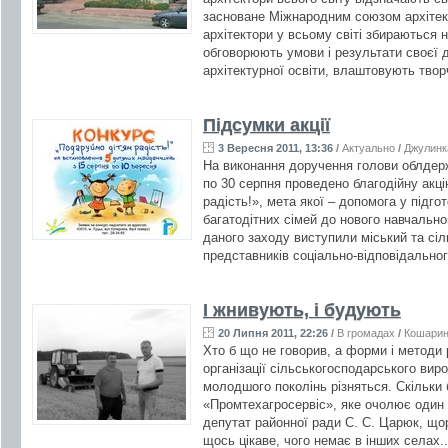
засноване Міжнародним союзом архітект
архітектори у всьому світі збираються н
обговорюють умови і результати своєї 
архітектурної освіти, влаштовують творч
Підсумки акції
3 Вересня 2011, 13:36
/
Актуально
/
Джулинк
На виконання доручення голови облдержа
по 30 серпня проведено благодійну акц
радість!», мета якої – допомога у підго
багатодітних сімей до нового навчально
даного заходу виступили міський та сіл
представників соціально-відповідальног
І жнивують, і будують
20 Липня 2011, 22:26
/
В громадах
/
Кошарин
Хто б що не говорив, а форми і методи р
організації сільськогосподарського виро
молодшого поколінь різняться. Скільки 
«Промтехагросервіс», яке очолює один і
депутат районної ради С. С. Царюк, що
щось цікаве, чого немає в інших селах.