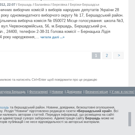
012, 22:07
/
Бершадь
/
Баланівка
/
Березівка
/
Берізки-Бершадські
/
Бирлівка
/
Велика Кир
ичних виборчих комісій з виборів народних депутатів України 28
 року одномандатного виборчого округу № 17, Бершадський район.
Дільнична виборча комісія № 050072 Місце голосування: школа №3,
, вул.Червоноармійська, 56, м.Бершадь, Бершадський р-н,
л., 24400, телефон 2-38-31 Голова комісії – Бернацька Лідія
54 року народження,...
читати далі ...»
>
1
2
милкою та натисніть Ctrl+Enter щоб повідомити про це редакцію
ратурна Бершадь
|
Фотогалереї
|
Новини
|
Довідники
|
Визначні місця
|
У нас в гостях!
ршадь
та бершадський район. Новини, довідники, безкоштовні оголошення,
у. Розділ "Новини" підготовлено редакцією газети
«Бершадський край»
. Всі
и належать авторам статтей. Передрук інформації, що розміщена на сайті
ди адміністрації суворо заборонено. Адміністрація сайту
Бершадь
може не
орів публікацій і не несе відповідальності за авторські матеріали.