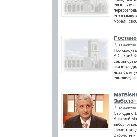
соціальну с
перерозподіл
економічну к
моралі, своб
Постано
13 Жовтня 
Про скасува
А.С., який 
самовисуван
заява канди
який балоту
самовисуван
Матвієн
Заболот
12 Жовтня 
Сьогодні о 
Анатолій Ма
виборчої ка
користь канд
Заболотний 