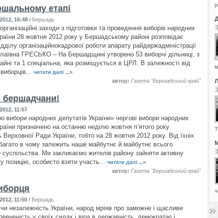
р
ршальному етапі
2012, 16:48
/
Бершадь
організаційні заходи з підготовки та проведення виборів народних
країни 28 жовтня 2012 року у Бершадському районі розповідає
ідділу організаційнокадрової роботи апарату райдержадміністрації
лаївна ГРЕСЬКО – На Бершадщині утворено 53 виборчі дільниці, з
айні та 1 спеціальна, яка розміщується в ЦРЛ. В залежності від
м
виборців...
читати далі ...»
автор:
Газета "Бершадський край"
 бершадчани!
2012, 11:57
о вибори народних депутатів України» чергові вибори народних
країни призначено на останню неділю жовтня п’ятого року
Т
Верховної Ради України, тобто на 28 жовтня 2012 року. Від їхніх
М
 багато в чому залежить наше майбутнє й майбутнє всього
о суспільства. Ми закликаємо жителів району зайняти активну
у позицію, особисто взяти участь...
читати далі ...»
автор:
Газета "Бершадський край"
иборця
ч
2012, 11:50
/
Бершадь
и незалежність України, народ мріяв про заможне і щасливе
евненість у своїх силах і віра в державність, демократію і