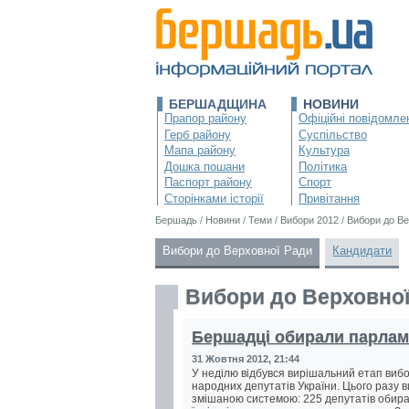
БЕРШАДЩИНА
НОВИНИ
Прапор району
Офіційні повідомле
Герб району
Суспільство
Мапа району
Культура
Дошка пошани
Політика
Паспорт району
Спорт
Сторінками історії
Привітання
Бершадь
/
Новини
/
Теми
/
Вибори 2012
/
Вибори до Ве
Вибори до Верховної Ради
Кандидати
Вибори до Верховної
Бершадці обирали парлам
31 Жовтня 2012, 21:44
У неділю відбувся вирішальний етап вибор
народних депутатів України. Цього разу
змішаною системою: 225 депутатів обира