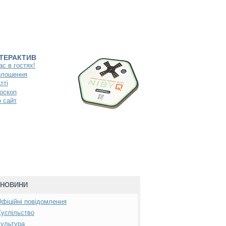
НТЕРАКТИВ
ас в гостях!
олошення
тті
оскоп
 сайт
НОВИНИ
фіційні повідомлення
успільство
ультура