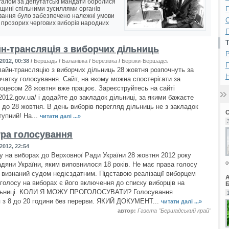
Загалом за депутатські мандати боролися
дщині спільними зусиллями органів
П
ування було забезпечено належні умови
 прозорих чергових виборів народних
П
н-трансляція з виборчих дільниць
Р
2012, 00:38
/
Бершадь
/
Баланівка
/
Березівка
/
Берізки-Бершадські
/
Бирлівка
/
Велика Ки
лайн-трансляцію з виборчих дільниць 28 жовтня розпочнуть за
Н
очатку голосування. Сайт, на якому можна спостерігати за
оцесом 28 жовтня вже працює. Зареєструйтесь на сайті
y2012.gov.ua/ і додайте до закладок дільниці, за якими бажаєте
и до 28 жовтня. В день виборів перегляд дільниць не з закладок
тупний! На...
читати далі ...»
ра голосування
2012, 22:54
у на виборах до Верховної Ради України 28 жовтня 2012 року
о
дяни України, яким виповнилося 18 років. Не має права голосу
 визнаний судом недієздатним. Підставою реалізації виборцем
 голосу на виборах є його включення до списку виборців на
Б
ільниці. КОЛИ Я МОЖУ ПРОГОЛОСУВАТИ? Голосування
 з 8 до 20 години без перерви. ЯКИЙ ДОКУМЕНТ...
читати далі ...»
автор:
Газета "Бершадський край"