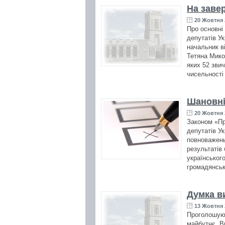
На заве
20 Жовтня 
Про основні 
депутатів У
начальник в
Тетяна Мико
яких 52 звич
чисельності 
Шановні
20 Жовтня 
Законом «Пр
депутатів У
повноважень 
результатів
українськог
громадянськ
Думка в
13 Жовтня 
Проголошуюч
майбутнє. Вп