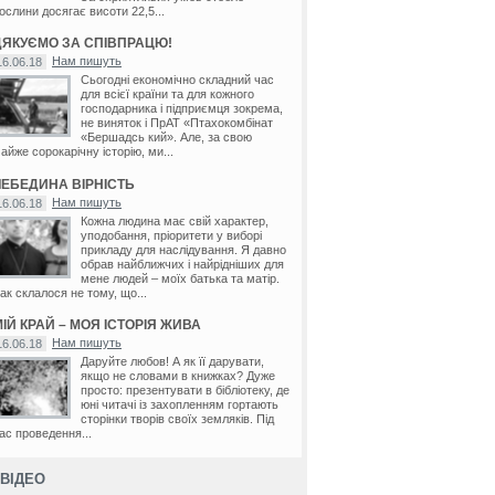
ослини досягає висоти 22,5...
ДЯКУЄМО ЗА СПІВПРАЦЮ!
Нам пишуть
16.06.18
Сьогодні економічно складний час
для всієї країни та для кожного
господарника і підприємця зокрема,
не виняток і ПрАТ «Птахокомбінат
«Бершадсь кий». Але, за свою
айже сорокарічну історію, ми...
ЛЕБЕДИНА ВІРНІСТЬ
Нам пишуть
16.06.18
Кожна людина має свій характер,
уподобання, пріоритети у виборі
прикладу для наслідування. Я давно
обрав найближчих і найрідніших для
мене людей – моїх батька та матір.
ак склалося не тому, що...
ІЙ КРАЙ – МОЯ ІСТОРІЯ ЖИВА
Нам пишуть
16.06.18
Даруйте любов! А як її дарувати,
якщо не словами в книжках? Дуже
просто: презентувати в бібліотеку, де
юні читачі із захопленням гортають
сторінки творів своїх земляків. Під
ас проведення...
ВІДЕО