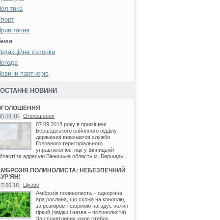
олітика
Спорт
ривітання
Теми
едакційна колонка
ріївка
/
Війтівка
/
Вовчок
/
Глинське
/
Голдашівка
/
Джулинка
/
Дяківка
/
Кидрасівка
/
Коша
Погода
овини партнерів
ОСТАННІ НОВИНИ
ОГОЛОШЕННЯ
Оголошення
30.08.18
07.09.2018 року в приміщені
Бершадського районного відділу
державної виконавчої служби
Головного територіального
управління юстиції у Вінницькій
бласті за адресую Вінницька область м. Бершадь...
АМБРОЗІЯ ПОЛИНОЛИСТА: НЕБЕЗПЕЧНИЙ
УР’ЯН!
Цікаво
17.06.18
Амброзія полинолиста – однорічна
яра рослина, що схожа на коноплю,
за розміром і формою нагадує полин
гіркий (звідки і назва – полинолиста).
За сприятливих умов стебло