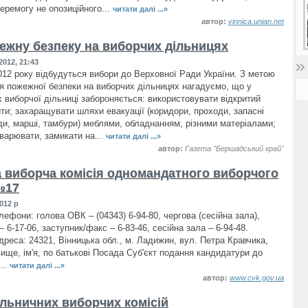
еремогу не опозиційного...
читати далі ...»
автор:
vinnica.unian.net
ежну безпеку на виборчих дільницях
2012, 21:43
012 року відбудуться вибори до Верховної Ради України. З метою
я пожежної безпеки на виборчих дільницях нагадуємо, що у
 виборчої дільниці забороняється: використовувати відкритий
ити; захаращувати шляхи евакуації (коридори, проходи, запасні
ди, марші, тамбури) меблями, обладнанням, різними матеріалами;
аварювати, замикати на...
читати далі ...»
автор:
Газета "Бершадський край"
 виборча комісія одномандатного виборчого
№17
012 р
лефони: голова ОВК – (04343) 6-94-80, чергова (сесійна зала),
– 6-17-06, заступник/факс – 6-83-46, сесійна зала – 6-94-48.
реса: 24321, Вінницька обл., м. Ладижин, вул. Петра Кравчика,
вище, ім'я, по батькові Посада Суб'єкт подання кандидатури до
...
читати далі ...»
автор:
www.cvk.gov.ua
ільничних виборчих комісій