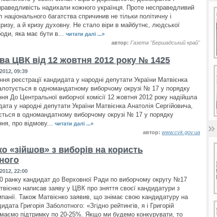
праведливість надихали кожного українця. Проте несправедливий
 національного багатства спричинив не тільки політичну і
ризу, а й кризу духовну. Не стало віри в майбутнє, людської
оди, яка має бути в...
читати далі ...»
автор:
Газета "Бершадський край"
ва ЦВК від 12 жовтня 2012 року № 1425
2012, 09:39
ння реєстрації кандидата у народні депутати України Матвієнка
балотується в одномандатному виборчому окрузі № 17 у порядку
ня До Центральної виборчої комісії 12 жовтня 2012 року надійшла
дата у народні депутати України Матвієнка Анатолія Сергійовича,
ється в одномандатному виборчому окрузі № 17 у порядку
ня, про відмову...
читати далі ...»
автор:
www.cvk.gov.ua
ко «зійшов» з виборів на користь
ного
2012, 22:00
10 ранку кандидат до Верховної Ради по виборчому округу №17
твієнко написав заяву у ЦВК про зняття своєї кандидатури з
мпанії. Також Матвієнко заявив, що знімає свою кандидатуру на
идата Григорія Заболотного: «Згідно рейтингів, я і Григорій
маємо підтримку по 20-25%. Якщо ми будемо конкурувати, то