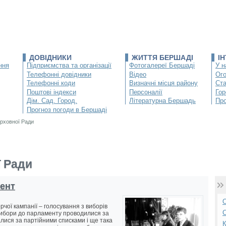
ДОВІДНИКИ
ЖИТТЯ БЕРШАДІ
І
ння
Підприємства та організації
Фотогалереї Бершаді
У н
Телефонні довідники
Відео
Ог
Телефонні коди
Визначні місця району
Ста
Поштові індекси
Персоналії
Гор
Дім. Сад. Город.
Літературна Бершадь
Про
Прогноз погоди в Бершаді
рховної Ради
 Ради
ент
О
чої кампанії – голосування з виборів
С
 вибори до парламенту проводилися за
лися за партійними списками і ще така
К