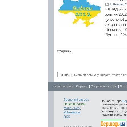
1 Жовтня 2
СКЛАД дільн
жовтня 2012
(оновлено) 
актова зала
Вінницька об
Луківна, 19
Сторінки:
Якщо Ви виявили помилку, виділіть текст з по
Бершадщина
|
Форуми
|
Сторінками історії
|
Літе
Зворотній зв'язок
Цей сайт - про
Бе
Публічна угода
фотогалереї район
права на матеріал
Мапа сайту
Бершаді
, без зго
PDA-версія
поділяти думку авт
RSS