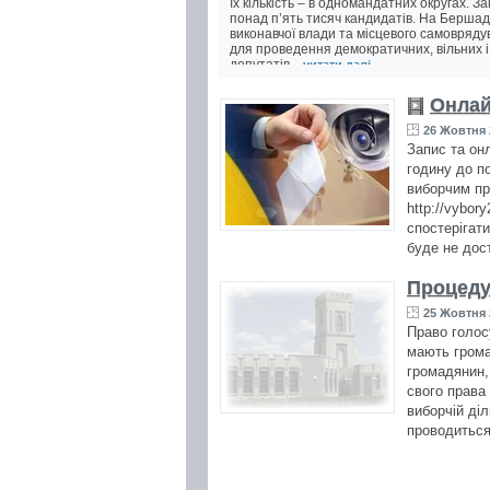
їх кількість – в одномандатних округах. 
понад п’ять тисяч кандидатів. На Берша
виконавчої влади та місцевого самовряд
для проведення демократичних, вільних і
депутатів...
читати далі ...
Онлай
26 Жовтня 
Запис та он
годину до п
виборчим пр
http://vybor
спостерігат
буде не дос
Процеду
25 Жовтня 
Право голос
мають грома
громадянин,
свого права
виборчій д
проводиться