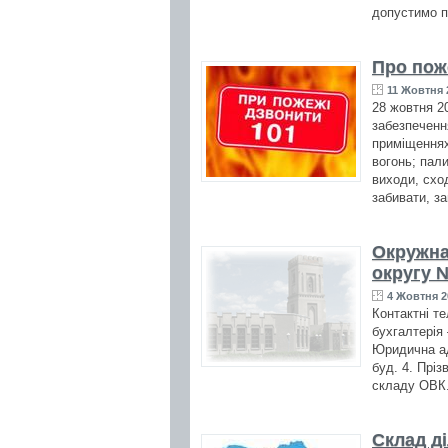
допустимо п
Про пож
11 Жовтня 
28 жовтня 2
забезпеченн
приміщеннях
вогонь; пал
виходи, схо
забивати, з
Окружна
округу 
4 Жовтня 2
Контактні те
бухгалтерія 
Юридична ад
буд. 4. Пріз
складу ОВК
Склад д