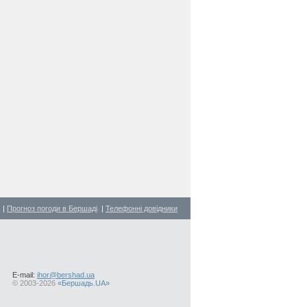
іївка
/
Війтівка
/
Вовчок
/
Ворони
/
Глинське
/
Голдашівка
/
Джулинка
/
Дяківка
/
Жорняки
|
Прогноз погоди в Бершаді
|
Телефонні довідники
E-mail:
ihor@bershad.ua
©
2003-2026
«Бершадь.UA»