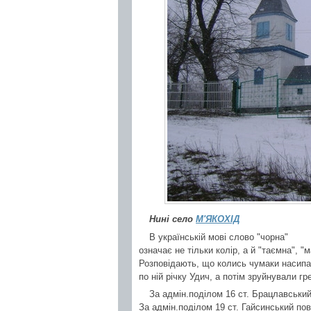
Нині село
М'ЯКОХІД
В українській мові слово "чорна"
означає не тільки колір, а й "таємна", "
Розповідають, що колись чумаки насипа
по ній річку Удич, а потім зруйнували г
За адмін.поділом 16 ст. Брацлавський 
За адмін.поділом 19 ст. Гайсинський пові