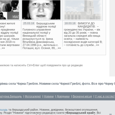
овні жителі
25.03.18
Бершадським
18.03.18
ВИМОГИ ДО
ону!
відділом поліції
КАНДИДАТІВ: –
 працівники
Головного управління
громадянство України; – вік
ідділу поліції
національної поліції у
від 20 до 35 років; – повна
ро шахраїв.
Вінницькій області
загальна середня або вища
и на це, тільки
розшукується гр. Ірина
освіта; – наявність
зня 2018-го
Віталіївна Доможирська,
посвідчення водія категорії В;
стали жертвами
27.04.1996 р.н., жителька с.
– готовність до служби...»»
..»»
Поташні, вул. Осіння, 89,...»»
милкою та натисніть Ctrl+Enter щоб повідомити про це редакцію
інка села Чорна Гребля. Новини села Чорної Греблі, фото. Все про Чорну
ратурна Бершадь
|
Фотогалереї
|
Новини
|
Довідники
|
Визначні місця
|
У нас в гостях!
ршадь
та бершадський район. Новини, довідники, безкоштовні оголошення,
у. Розділ "Новини" підготовлено редакцією газети
«Бершадський край»
. Всі