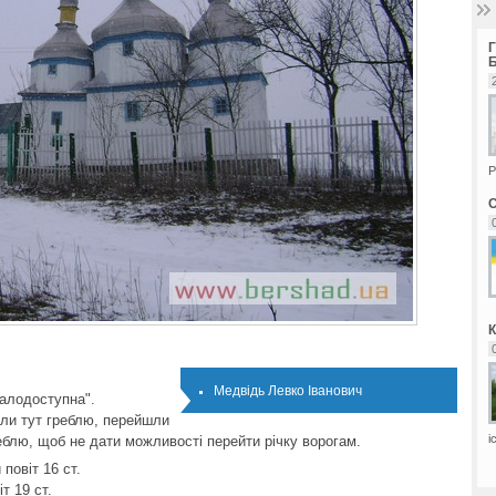
Р
Медвідь Левко Іванович
малодоступна".
ли тут греблю, перейшли
і
реблю, щоб не дати можливості перейти річку ворогам.
повіт 16 ст.
т 19 ст.