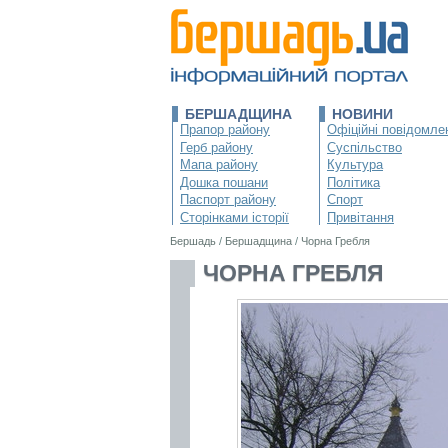
БЕРШАДЩИНА
НОВИНИ
Прапор району
Офіційні повідомле
Герб району
Суспільство
Мапа району
Культура
Дошка пошани
Політика
Паспорт району
Спорт
Сторінками історії
Привітання
Бершадь
/
Бершадщина
/
Чорна Гребля
ЧОРНА ГРЕБЛЯ