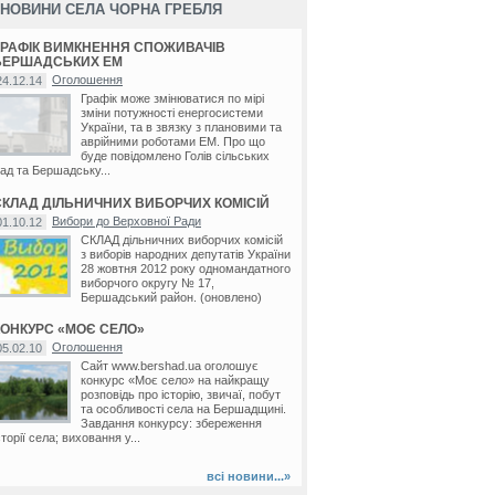
НОВИНИ СЕЛА ЧОРНА ГРЕБЛЯ
ГРАФІК ВИМКНЕННЯ СПОЖИВАЧІВ
БЕРШАДСЬКИХ ЕМ
Оголошення
24.12.14
Графік може змінюватися по мірі
зміни потужності енергосистеми
України, та в звязку з плановими та
аврійними роботами ЕМ. Про що
буде повідомлено Голів сільських
ад та Бершадську...
СКЛАД ДІЛЬНИЧНИХ ВИБОРЧИХ КОМІСІЙ
Вибори до Верховної Ради
01.10.12
СКЛАД дільничних виборчих комісій
з виборів народних депутатів України
28 жовтня 2012 року одномандатного
виборчого округу № 17,
Бершадський район. (оновлено)
КОНКУРС «МОЄ СЕЛО»
Оголошення
05.02.10
Сайт www.bershad.ua оголошує
конкурс «Моє село» на найкращу
розповідь про історію, звичаї, побут
та особливості села на Бершадщині.
Завдання конкурсу: збереження
сторії села; виховання у...
всі новини...»