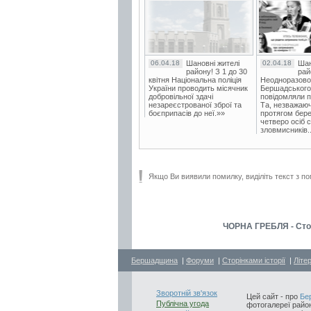
06.04.18
Шановні жителі
02.04.18
Шан
району! З 1 до 30
рай
квітня Національна поліція
Неодноразово
України проводить місячник
Бершадського в
добровільної здачі
повідомляли п
незареєстрованої зброї та
Та, незважаюч
боєприпасів до неї.»»
протягом бере
четверо осіб 
зловмисників..
Якщо Ви виявили помилку, виділіть текст з по
ЧОРНА ГРЕБЛЯ - Стор
Бершадщина
|
Форуми
|
Сторінками історії
|
Літе
Зворотній зв'язок
Цей сайт - про
Бе
Публічна угода
фотогалереї район