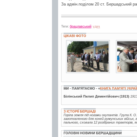
За адмін.поділом 20 ст. Бершадський р
Теги:
брацлавський
удич
ЦІКАВІ ФОТО
3 фото
6 фото
МИ - ПАМ’ЯТАЄМО - «
КНИГА ПАМ’ЯТІ УКРА
Білінський Пилип Дементійович (1913)
1913
З ІСТОРІЇ БЕРШАДІ
Горіла земля під ногами окупантів. Група К. О
заготовленого для коней румунських військ, 
пального, сховала 12 розібраних тракторів, я
ГОЛОВНІ НОВИНИ БЕРШАДЩИНИ