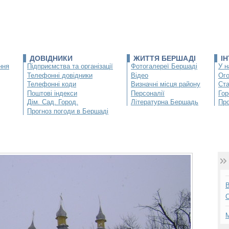
ДОВІДНИКИ
ЖИТТЯ БЕРШАДІ
І
ння
Підприємства та організації
Фотогалереї Бершаді
У н
Телефонні довідники
Відео
Ог
Телефонні коди
Визначні місця району
Ста
Поштові індекси
Персоналії
Гор
Дім. Сад. Город.
Літературна Бершадь
Про
Прогноз погоди в Бершаді
В
С
М