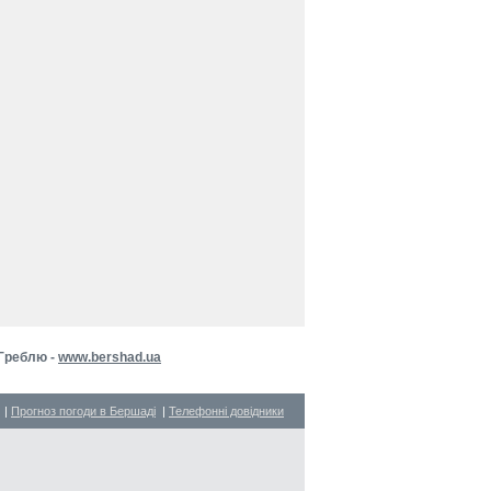
 Греблю -
www.bershad.ua
|
Прогноз погоди в Бершаді
|
Телефонні довідники