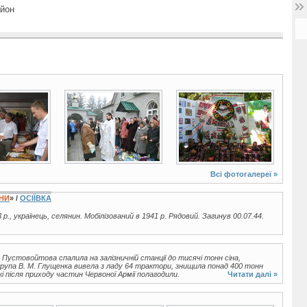
айон
3 фото
15 фото
Всі фотогалереї »
ЇНИ
» /
ОСІЇВКА
 р., українець, селянин. Мобілізований в 1941 р. Рядовий. Загинув 00.07.44.
. Пустовойтова спалила на залізничній станції до тисячі тонн сіна,
група В. М. Глущенка вивела з ладу 64 трактори, знищила понад 400 тонн
кі після приходу частин Червоної Армії полагодили.
Читати далі »