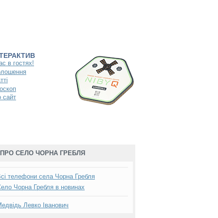
НТЕРАКТИВ
ас в гостях!
олошення
тті
оскоп
 сайт
ПРО СЕЛО ЧОРНА ГРЕБЛЯ
сі телефони села Чорна Гребля
ело Чорна Гребля в новинах
едвідь Левко Іванович