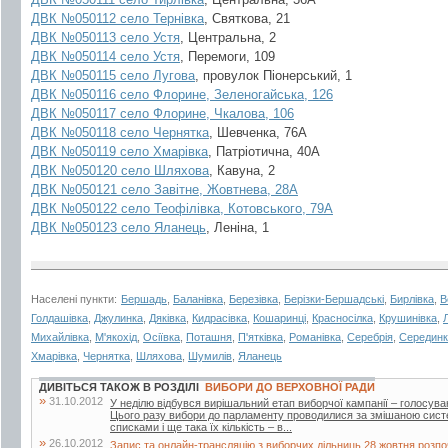
ДВК №050112 село
Тернівка
, Святкова, 21
ДВК №050113 село
Устя
, Центральна, 2
ДВК №050114 село
Устя
, Перемоги, 109
ДВК №050115 село
Лугова
, провулок Піонерський, 1
ДВК №050116 село Флорине, Зеленогайська, 126
ДВК №050117 село Флорине, Чкалова, 106
ДВК №050118 село
Чернятка
, Шевченка, 76А
ДВК №050119 село
Хмарівка
, Патріотична, 40А
ДВК №050120 село
Шляхова
, Кавуна, 2
ДВК №050121 село Завітне, Жовтнева, 28А
ДВК №050122 село Теофілівка, Котовського, 79А
ДВК №050123 село
Яланець
, Леніна, 1
Населені пункти:
Бершадь
,
Баланівка
,
Березівка
,
Берізки-Бершадські
,
Бирлівка
,
В
Голдашівка
,
Джулинка
,
Дяківка
,
Кидрасівка
,
Кошаринці
,
Красносілка
,
Крушинівка
,
Михайлівка
,
М'якохід
,
Осіївка
,
Поташня
,
П'ятківка
,
Романівка
,
Серебрія
,
Серединк
Хмарівка
,
Чернятка
,
Шляхова
,
Шумилів
,
Яланець
ДИВІТЬСЯ ТАКОЖ В РОЗДІЛІ
ВИБОРИ ДО ВЕРХОВНОЇ РАДИ
»
31.10.2012
У неділю відбувся вирішальний етап виборчої кампанії – голосува
Цього разу вибори до парламенту проводилися за змішаною систе
списками і ще така їх кількість – в...
»
26.10.2012
Запис та онлайн-трансляцію з виборчих дільниць 28 жовтня розпо