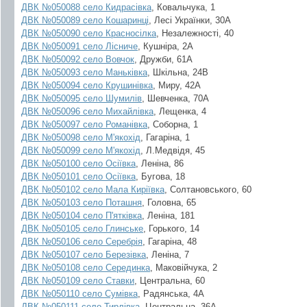
ДВК №050088 село
Кидрасівка
, Ковальчука, 1
ДВК №050089 село
Кошаринці
, Лесі Українки, 30А
ДВК №050090 село
Красносілка
, Незалежності, 40
ДВК №050091 село
Лісниче
, Кушніра, 2А
ДВК №050092 село
Вовчок
, Дружби, 61А
ДВК №050093 село
Маньківка
, Шкільна, 24В
ДВК №050094 село
Крушинівка
, Миру, 42А
ДВК №050095 село
Шумилів
, Шевченка, 70А
ДВК №050096 село
Михайлівка
, Лещенка, 4
ДВК №050097 село
Романівка
, Соборна, 1
ДВК №050098 село
М'якохід
, Гагаріна, 1
ДВК №050099 село
М'якохід
, Л.Медвідя, 45
ДВК №050100 село
Осіївка
, Леніна, 86
ДВК №050101 село
Осіївка
, Бугова, 18
ДВК №050102 село
Мала Киріївка
, Солтановського, 60
ДВК №050103 село
Поташня
, Головна, 65
ДВК №050104 село
П'ятківка
, Леніна, 181
ДВК №050105 село
Глинське
, Горького, 14
ДВК №050106 село
Серебрія
, Гагаріна, 48
ДВК №050107 село
Березівка
, Леніна, 7
ДВК №050108 село
Серединка
, Маковійчука, 2
ДВК №050109 село
Ставки
, Центральна, 60
ДВК №050110 село
Сумівка
, Радянська, 4А
ДВК №050111 село
Тирлівка
, Центральна, 36А