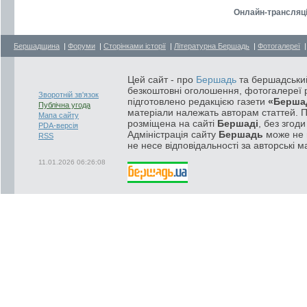
Онлайн-трансляці
Бершадщина
|
Форуми
|
Сторінками історії
|
Літературна Бершадь
|
Фотогалереї
Цей сайт - про
Бершадь
та бершадський
безкоштовні оголошення, фотогалереї р
Зворотній зв'язок
підготовлено редакцією газети
«Берша
Публічна угода
матеріали належать авторам статтей. 
Мапа сайту
розміщена на сайті
Бершаді
, без згод
PDA-версія
Адміністрація сайту
Бершадь
може не п
RSS
не несе відповідальності за авторські м
11.01.2026 06:26:08