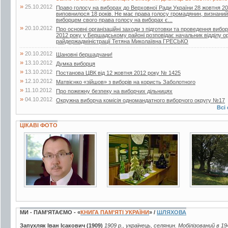
»
25.10.2012
Право голосу на виборах до Верховної Ради України 28 жовтня 2
виповнилося 18 років. Не має права голосу громадянин, визнаний
виборцем свого права голосу на виборах є...
»
20.10.2012
Про основні організаційні заходи з підготовки та проведення вибо
2012 року у Бершадському районі розповідає начальник відділу о
райдержадміністрації Тетяна Миколаївна ГРЕСЬКО
»
20.10.2012
Шановні бершадчани!
»
13.10.2012
Думка виборця
»
13.10.2012
Постанова ЦВК від 12 жовтня 2012 року № 1425
»
12.10.2012
Матвієнко «зійшов» з виборів на користь Заболотного
»
11.10.2012
Про пожежну безпеку на виборчих дільницях
»
04.10.2012
Окружна виборча комісія одномандатного виборчого округу №17
Всі 
ЦІКАВІ ФОТО
2 фото
2 фото
25 фото
МИ - ПАМ’ЯТАЄМО - «
КНИГА ПАМ’ЯТІ УКРАЇНИ
» /
ШЛЯХОВА
Запухляк Іван Ісакович (1909)
1909 р., українець, селянин. Мобілізований в 19