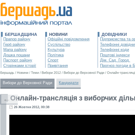
БЕРШАДЩИНА
НОВИНИ
ДОВІДНИКИ
Прапор району
Офіційні повідомлення
Підприємства та ор
Герб району
Суспільство
Телефонні довідни
Мапа району
Культура
Телефонні коди
Дошка пошани
Політика
Поштові індекси
Паспорт району
Спорт
Дім. Сад. Город.
Сторінками історії
Привітання
Прогноз погоди в 
Бершадь
/
Новини
/
Теми
/
Вибори 2012
/
Вибори до Верховної Ради
/
Онлайн-трансляці
Вибори до Верховної Ради
Кандидати
Онлайн-трансляція з виборчих діл
←
26 Жовтня 2012, 00:38