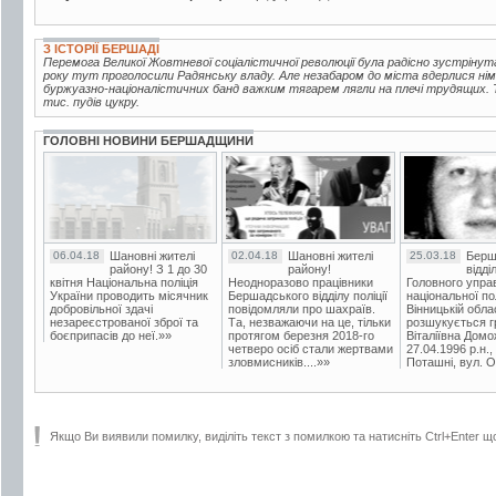
З ІСТОРІЇ БЕРШАДІ
Перемога Великої Жовтневої соціалістичної революції була радісно зустрінут
року тут проголосили Радянську владу. Але незабаром до міста вдерлися нім
буржуазно-націоналістичних банд важким тягарем лягли на плечі трудящих. Т
тис. пудів цукру.
ГОЛОВНІ НОВИНИ БЕРШАДЩИНИ
06.04.18
Шановні жителі
02.04.18
Шановні жителі
25.03.18
Берш
району! З 1 до 30
району!
відді
квітня Національна поліція
Неодноразово працівники
Головного упра
України проводить місячник
Бершадського відділу поліції
національної пол
добровільної здачі
повідомляли про шахраїв.
Вінницькій обла
незареєстрованої зброї та
Та, незважаючи на це, тільки
розшукується гр
боєприпасів до неї.»»
протягом березня 2018-го
Віталіївна Домо
четверо осіб стали жертвами
27.04.1996 р.н.,
зловмисників....»»
Поташні, вул. Ос
Якщо Ви виявили помилку, виділіть текст з помилкою та натисніть Ctrl+Enter щ