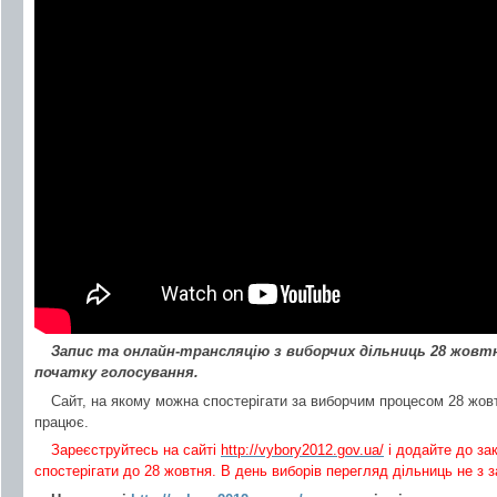
Запис та
онлайн-трансляцію з виборчих дільниць
28 жовтн
початку голосування.
Сайт, на якому можна спостерігати за виборчим процесом 28 жов
працює.
Зареєструйтесь на сайті
http://vybory2012.gov.ua/
і додайте до за
спостерігати до 28 жовтня. В день виборів перегляд дільниць не з 