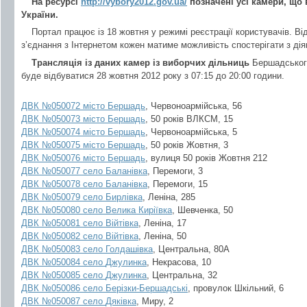
На ресурсі
http://vybory2012.gov.ua/
позначені усі камери, що
України.
Портал працює із 18 жовтня у режимі реєстрації користувачів. В
з’єднання з Інтернетом кожен матиме можливість спостерігати з дія
Трансляція із даних камер із виборчих дільниць
Бершадського
буде відбуватися 28 жовтня 2012 року з 07:15 до 20:00 години.
ДВК №050072 місто
Бершадь
, Червоноармійська, 56
ДВК №050073 місто
Бершадь
, 50 років ВЛКСМ, 15
ДВК №050074 місто
Бершадь
, Червоноармійська, 5
ДВК №050075 місто
Бершадь
, 50 років Жовтня, 3
ДВК №050076 місто
Бершадь
, вулиця 50 років Жовтня 212
ДВК №050077 село
Баланівка
, Перемоги, 3
ДВК №050078 село
Баланівка
, Перемоги, 15
ДВК №050079 село
Бирлівка
, Леніна, 285
ДВК №050080 село
Велика Киріївка
, Шевченка, 50
ДВК №050081 село
Війтівка
, Леніна, 17
ДВК №050082 село
Війтівка
, Леніна, 50
ДВК №050083 село
Голдашівка
, Центральна, 80А
ДВК №050084 село
Джулинка
, Некрасова, 10
ДВК №050085 село
Джулинка
, Центральна, 32
ДВК №050086 село
Берізки-Бершадські
, провулок Шкільний, 6
ДВК №050087 село
Дяківка
, Миру, 2