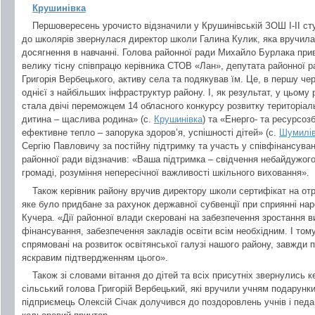
Крушинівка
Першовересень урочисто відзначили у Крушинівській ЗОШ І-ІІ сту
до школярів звернулася директор школи Галина Кулик, яка вручила
досягнення в навчанні. Голова районної ради Михайло Бурлака приві
велику тісну співпрацю керівника СТОВ «Лан», депутата районної р
Григорія Вербецького, активу села та подякував їм. Це, в першу че
однієї з найбільших інфраструктур району. І, як результат, у цьому
стала двічі переможцем 14 обласного конкурсу розвитку територіал
дитина – щаслива родина» (с.
Крушинівка
) та «Енерго- та ресурсо
ефективне тепло – запорука здоров’я, успішності дітей» (с.
Шумилі
Сергію Павловичу за постійну підтримку та участь у співфінансуван
районної ради відзначив: «Ваша підтримка – свідчення небайдужого
громаді, розуміння непересічної важливості шкільного виховання».
Також керівник району вручив директору школи сертифікат на о
яке було придбане за рахунок державної субвенції при сприянні на
Кучера. «Дії районної влади скеровані на забезпечення зростання ви
фінансування, забезпечення закладів освіти всім необхідним. І тому
спрямовані на розвиток освітянської галузі нашого району, завжди 
яскравим підтвердженням цього».
Також зі словами вітання до дітей та всіх присутніх звернулись 
сільський голова Григорій Вербецький, які вручили учням подарунк
підприємець Олексій Січак долучився до поздоровлень учнів і педаг