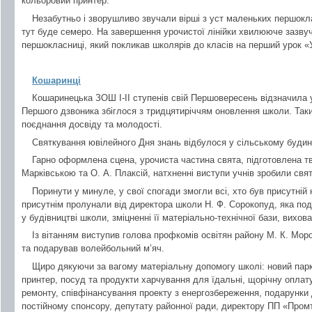
кольоровий принтер.
Незабутньо і зворушливо звучали вірші з уст маленьких першокл
тут буде семеро. На завершення урочистої лінійки хвилююче зазвуч
першокласниці, який покликав школярів до класів на перший урок «
Кошаринці
Кошаринецька ЗОШ І-ІІ ступенів свій Першовересень відзначила 
Першого дзвоника збіглося з тридцятиріччям оновлення школи. Таки
поєднання досвіду та молодості.
Святкування ювілейного Дня знань відбулося у сільському будин
Гарно оформлена сцена, урочиста частина свята, підготовлена 
Марківською та О. А. Плаксій, натхненні виступи учнів зробили свя
Поринути у минуле, у свої спогади змогли всі, хто був присутній 
присутнім пролунали від директора школи Н. Ф. Сорокопуд, яка под
у будівництві школи, зміцненні її матеріально-технічної бази, вихов
Із вітанням виступив голова профкомів освітян району М. К. Мор
та подарував волейбольний м’яч.
Щиро дякуючи за вагому матеріальну допомогу школі: новий парк
принтер, посуд та продукти харчування для їдальні, щорічну оплату
ремонту, співфінансування проекту з енергозбереження, подарунки 
постійному спонсору, депутату районної ради, директору ПП «Промт