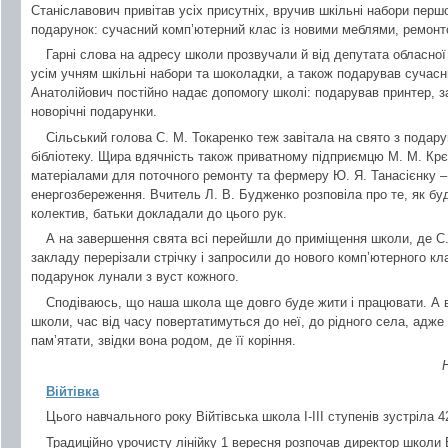
Станіславович привітав усіх присутніх, вручив шкільні набори пер
подарунок: сучасний комп’ютерний клас із новими меблями, ремонт
Гарні слова на адресу школи прозвучали й від депутата обласної 
усім учням шкільні набори та шоколадки, а також подарував сучас
Анатолійович постійно надає допомогу школі: подарував принтер, з
новорічні подарунки.
Cільський голова С. М. Токаренко теж завітала на свято з подар
бібліотеку. Щира вдячність також приватному підприємцю М. М. Кр
матеріалами для поточного ремонту та фермеру Ю. Я. Танасієнку –
енергозбереження. Вчитель Л. В. Будженко розповіла про те, як б
колектив, батьки докладали до цього рук.
А на завершення свята всі перейшли до приміщення школи, де С.
закладу перерізали стрічку і запросили до нового комп’ютерного к
подарунок лунали з вуст кожного.
Сподіваюсь, що наша школа ще довго буде жити і працювати. А в
школи, час від часу повертатимуться до неї, до рідного села, адж
пам’ятати, звідки вона родом, де її коріння.
Війтівка
Цього навчального року Війтівська школа І-ІІІ ступенів зустріла 
Традиційно урочисту лінійку 1 вересня розпочав директор школ