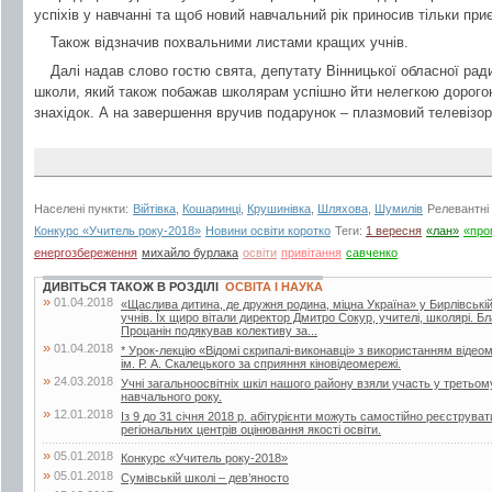
успіхів у навчанні та щоб новий навчальний рік приносив тільки при
Також відзначив похвальними листами кращих учнів.
Далі надав слово гостю свята, депутату Вінницької обласної ра
школи, який також побажав школярам успішно йти нелегкою дорогою
знахідок. А на завершення вручив подарунок – плазмовий телевізор
Населені пункти:
Війтівка
,
Кошаринці
,
Крушинівка
,
Шляхова
,
Шумилів
Релевантні
Конкурс «Учитель року-2018»
Новини освіти коротко
Теги:
1 вересня
«лан»
«про
енергозбереження
михайло бурлака
освіти
привітання
савченко
ДИВІТЬСЯ ТАКОЖ В РОЗДІЛІ
ОСВІТА І НАУКА
»
01.04.2018
«Щаслива дитина, де дружня родина, міцна Україна» у Бирлівській ш
учнів. Їх щиро вітали директор Дмитро Сокур, учителі, школярі. 
Процанін подякував колективу за...
»
01.04.2018
* Урок-лекцію «Відомі скрипалі-виконавці» з використанням відеом
ім. Р. А. Скалецького за сприяння кіновідеомережі.
»
24.03.2018
Учні загальноосвітніх шкіл нашого району взяли участь у третьом
навчального року.
»
12.01.2018
Із 9 до 31 січня 2018 р. абітурієнти можуть самостійно реєструв
регіональних центрів оцінювання якості освіти.
»
05.01.2018
Конкурс «Учитель року-2018»
»
05.01.2018
Сумівській школі – дев’яносто