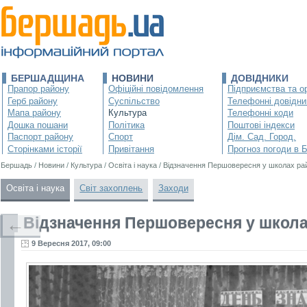
БЕРШАДЩИНА
НОВИНИ
ДОВІДНИКИ
Прапор району
Офіційні повідомлення
Підприємства та ор
Герб району
Суспільство
Телефонні довідни
Мапа району
Культура
Телефонні коди
Дошка пошани
Політика
Поштові індекси
Паспорт району
Спорт
Дім. Сад. Город.
Сторінками історії
Привітання
Прогноз погоди в 
Бершадь
/
Новини
/
Культура
/
Освіта і наука
/
Відзначення Першовересня у школах ра
Освіта і наука
Світ захоплень
Заходи
Відзначення Першовересня у школа
←
9 Вересня 2017, 09:00