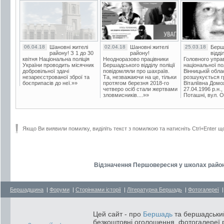
06.04.18
Шановні жителі
02.04.18
Шановні жителі
25.03.18
Берш
району! З 1 до 30
району!
відді
квітня Національна поліція
Неодноразово працівники
Головного упра
України проводить місячник
Бершадського відділу поліції
національної пол
добровільної здачі
повідомляли про шахраїв.
Вінницькій обла
незареєстрованої зброї та
Та, незважаючи на це, тільки
розшукується гр
боєприпасів до неї.»»
протягом березня 2018-го
Віталіївна Домо
четверо осіб стали жертвами
27.04.1996 р.н.,
зловмисників....»»
Поташні, вул. Ос
Якщо Ви виявили помилку, виділіть текст з помилкою та натисніть Ctrl+Enter щ
Відзначення Першовересня у школах району 
Бершадщина
|
Форуми
|
Сторінками історії
|
Літературна Бершадь
|
Фотогалереї
Цей сайт - про
Бершадь
та бершадський
безкоштовні оголошення, фотогалереї р