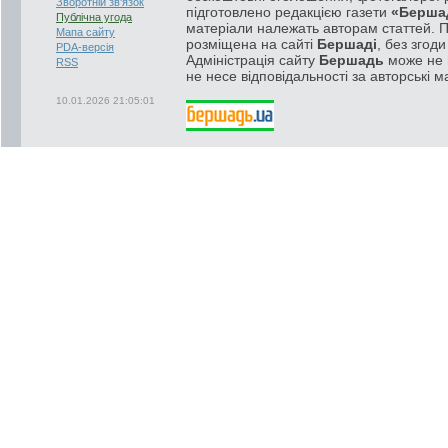
Зворотній зв'язок
підготовлено редакцією газети
«Берша
Публічна угода
матеріали належать авторам статтей. 
Мапа сайту
розміщена на сайті
Бершаді
, без згод
PDA-версія
Адміністрація сайту
Бершадь
може не п
RSS
не несе відповідальності за авторські м
10.01.2026 21:05:01