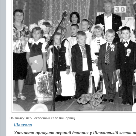
На знімку: першокласники села Кошаринці
Шляхова
Урочисто пролунав перший дзвоник у Шляхівській загальноос