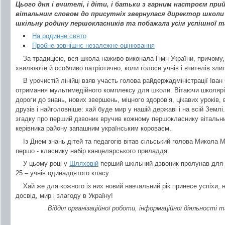
Цього дня і вчителі, і діти, і батьки з гарним настроєм при
вітальним словом до присутніх звернулася директор школи Н
шкільну родину першокласників та побажала усім успішної та 
На родинне свято
Пробне зовнішнє незалежне оцінювання
За традицією, вся школа наживо виконала Гімн України, причому,
хвилююче й особливо патріотично, коли голоси учнів і вчителів зли
В урочистій лінійці взяв участь голова райдержадміністрації Іва
отримання мультимедійного комплексу для школи. Вітаючи школярі
дороги до знань, нових звершень, міцного здоров’я, цікавих уроків, 
друзів і найголовніше: хай буде мир у нашій державі і на всій Земл
згадку про перший дзвоник вручив кожному першокласнику вітальни
керівника району запашним українським короваєм.
Із Днем знань дітей та педагогів вітав сільський голова Микола
першо - класнику набір канцелярського приладдя.
У цьому році у
Шляховій
перший шкільний дзвоник пролунав для 18
25 – учнів одинадцятого класу.
Хай же для кожного із них новий навчальний рік принесе успіхи, но
досвід, мир і злагоду в Україну!
Відділ організаційної роботи, інформаційної діяльності