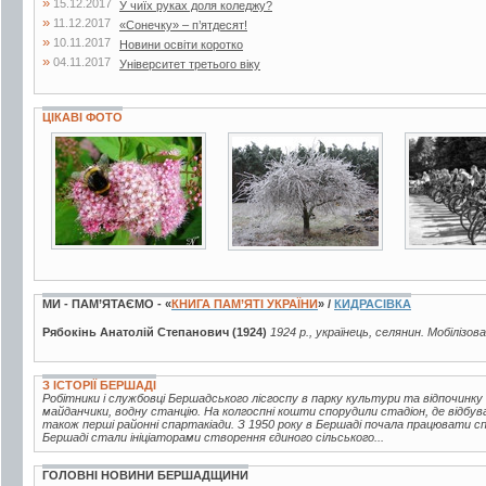
»
15.12.2017
У чиїх руках доля коледжу?
»
11.12.2017
«Сонечку» – п’ятдесят!
»
10.11.2017
Новини освіти коротко
»
04.11.2017
Університет третього віку
ЦІКАВІ ФОТО
48 фото
21 фото
2 фото
МИ - ПАМ’ЯТАЄМО - «
КНИГА ПАМ’ЯТІ УКРАЇНИ
» /
КИДРАСІВКА
Рябокінь Анатолій Степанович (1924)
1924 р., українець, селянин. Мобілізов
З ІСТОРІЇ БЕРШАДІ
Робітники і службовці Бершадського лісгоспу в парку культури та відпочинку
майданчики, водну станцію. На колгоспні кошти спорудили стадіон, де відбув
також перші районні спартакіади. З 1950 року в Бершаді почала працювати 
Бершаді стали ініціаторами створення єдиного сільського...
ГОЛОВНІ НОВИНИ БЕРШАДЩИНИ