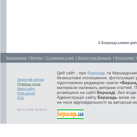
З Бершадськими дипл
Бершадщина
|
Форуми
|
Сторінками історії
|
Літературна Бершадь
|
Фотогалереї
Цей сайт - про
Бершадь
та бершадський
безкоштовні оголошення, фотогалереї р
Зворотній зв'язок
підготовлено редакцією газети
«Берша
Публічна угода
матеріали належать авторам статтей. 
Мапа сайту
розміщена на сайті
Бершаді
, без згод
PDA-версія
Адміністрація сайту
Бершадь
може не п
RSS
не несе відповідальності за авторські м
08.01.2026 16:58:31