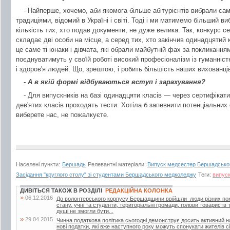
- Найперше, хочемо, аби якомога більше абітурієнтів вибрали с
традиціями, відомий в Україні і світі. Тоді і ми матимемо більший в
кількість тих, хто подав документи, не дуже велика. Так, конкурс с
складає дві особи на місце, а серед тих, хто закінчив одинадцятий
це саме ті юнаки і дівчата, які обрали майбутній фах за покликанн
поєднуватимуть у своїй роботі високий професіоналізм із гуманніс
і здоров'я людей. Що, зрештою, і робить більшість наших вихованці
- А в якій формі відбуваються вступ і зарахування?
- Для випускників на базі одинадцяти класів — через сертифікат
дев'ятих класів проходять тести. Хотіла б запевнити потенціальни
виберете нас, не пожалкуєте.
Населені пункти:
Бершадь
Релевантні матеріали:
Випуск медсестер Бершадсько
Засідання "круглого столу" зі студентами Бершадського медколеджу
Теги:
випуск
ДИВІТЬСЯ ТАКОЖ В РОЗДІЛІ
РЕДАКЦІЙНА КОЛОНКА
»
06.12.2016
До волонтерського корпусу Бершадщини ввійшли люди різних поко
стану, учні та студенти, територіальні громади, голови товариств т
душі не змогли бути...
»
29.04.2015
Чинна податкова політика сьогодні демонструє досить активний н
нові податки, які вже наступного року можуть спонукати жителів с