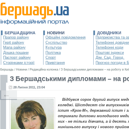
БЕРШАДЩИНА
НОВИНИ
ДОВІДНИКИ
Прапор району
Офіційні повідомлення
Підприємства та ор
Герб району
Суспільство
Телефонні довідни
Мапа району
Культура
Телефонні коди
Дошка пошани
Політика
Поштові індекси
Паспорт району
Спорт
Дім. Сад. Город.
Сторінками історії
Привітання
Прогноз погоди в 
Бершадь
/
Новини
/
Редакційна колонка
/
З Бершадськими дипломами – на роботу в Ки
З Бершадськими дипломами – на ро
28 Липня 2011, 23:04
←
Відбувся сорок другий випуск ме
коледжі. Шістдесят сім випускників
іспит «Крок-М», державний іспит і
отримали дипломи молодшого медичн
них - не тільки дівчата, а й десять
нинішнього випуску і нового прийо