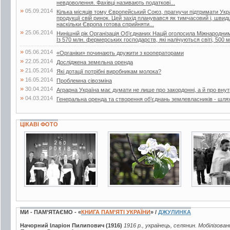
невдоволення. Фахівці називають податкові...
»
05.09.2014
Кілька місяців тому Європейський Союз, прагнучи підтримати Украї
продукції свій ринок. Цей захід планувався як тимчасовий і, швид
наскільки Європа готова сприйняти...
»
25.06.2014
Нинішній рік Організація Об’єднаних Націй оголосила Міжнародн
Із 570 млн. фермерських господарств, які налічуються світі, 500 м
»
05.06.2014
«Органіки» починають дружити з кооператорами
»
22.05.2014
Досліджена земельна оренда
»
21.05.2014
Які дотації потрібні виробникам молока?
»
16.05.2014
Проблемна сівозміна
»
30.04.2014
Аграрна Україна має думати не лише про закордонні, а й про внут
»
04.03.2014
Генеральна оренда та створення об’єднань землевласників - шля
ЦІКАВІ ФОТО
3 фото
19 фото
3 фото
МИ - ПАМ’ЯТАЄМО - «
КНИГА ПАМ’ЯТІ УКРАЇНИ
» /
ДЖУЛИНКА
Начорний Іларіон Пилипович (1916)
1916 р., українець, селянин. Мобілізова