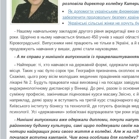
розповіла директор коледжу Кате
Як допомогти українським фермерам 
забезпечити продовольчу безпеку країн
Українські сільські жінки не хочуть 
- Нашому навчальному закладові другого рівня акредитації вже с
роки. Щорічно в ньому навчається близько 450 учнів з нашої області
Кіровоградської. Випускники нині працюють не тільки в Україні, а й 
продовжують навчання у вишах, деякі стали науковцями.
- А як справи у нинішніх випускників із працевлаштування
-
Найперше: ті, хто навчався на державній формі, одержали напра
місця. Таких у нас було сорок три. Географія призначень охоплює не 
Скажімо, цього року вісім молодших медичних працівників направлен
лікарні № 2. Будуть працювати наші вихованці і на посадах завіду
ендокринологічному диспансері у Вінниці. До речі, разом із основ
суміжну професію, закінчивши ліцензовані курси масажу.Звісно, є й
наприклад, деякі зразу ж вступають на третій курс стаціонарного в
Київського інституту бізнесу та технологій, де готують фахівців ме
психології. Усі «державники» зобов'язані відпрацювати три роки згі
- Нинішні випускники вже одержали дипломи, почули напут
районному будинку культури, самі щиро подякували своїм на
чотири найкращих роки свого життя в коледжі. Але ж на під
почалася вступна кампанія. Чим вона особлива для коледжу?