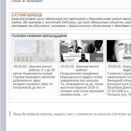
Похов. м. Волгоград.
З ІСТОРІЇ БЕРШАДІ
Широкий розмах руху підпільників та партизанів у Бершадському районі зм
повіту. Він зазначав у листопаді 1943 року, що тут збільшилась кількість за
жандармів та військових; зникають з фашистських обозів разом з підводами м
ГОЛОВНІ НОВИНИ БЕРШАДЩИНИ
06.04.18
Шановні жителі
02.04.18
Шановні жителі
25.03.18
Берш
району! З 1 до 30
району!
відді
квітня Національна поліція
Неодноразово працівники
Головного упра
України проводить місячник
Бершадського відділу поліції
національної пол
добровільної здачі
повідомляли про шахраїв.
Вінницькій обла
незареєстрованої зброї та
Та, незважаючи на це, тільки
розшукується гр
боєприпасів до неї.»»
протягом березня 2018-го
Віталіївна Домо
четверо осіб стали жертвами
27.04.1996 р.н.,
зловмисників....»»
Поташні, вул. Ос
Якщо Ви виявили помилку, виділіть текст з помилкою та натисніть Ctrl+Enter щ