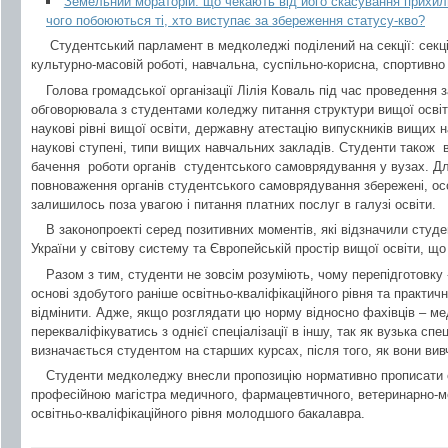
Земельний мораторій: що чекають від його скасування прихил
чого побоюються ті, хто виступає за збереження статусу-кво?
Студентський парламент в медколеджі поділений на секції: секц
культурно-масовій роботі, навчальна, суспільно-корисна, спортивно 
Голова громадської організації Лілія Коваль під час проведення 
обговорювала з студентами коледжу питання структури вищої освіти,
наукові рівні вищої освіти, державну атестацію випускників вищих н
наукові ступені, типи вищих навчальних закладів. Студенти тако
бачення роботи органів студентського самоврядування у вузах. Д
повноваження органів студентського самоврядування збережені, осо
залишилось поза увагою і питання платних послуг в галузі освіти.
В законопроекті серед позитивних моментів, які відзначили студен
України у світову систему та Європейській простір вищої освіти, що
Разом з тим, студенти не зовсім розуміють, чому перепідготовку 
основі здобутого раніше освітньо-кваліфікаційного рівня та практич
відмінити. Адже, якщо розглядати цю норму відносно фахівців – ме
перекваліфікуватись з однієї спеціалізації в іншу, так як вузька сп
визначається студентом на старших курсах, після того, як вони ви
Студенти медколеджу внесли пропозицію нормативно прописати с
професійною магістра медичного, фармацевтичного, ветеринарно-м
освітньо-кваліфікаційного рівня молодшого бакалавра.