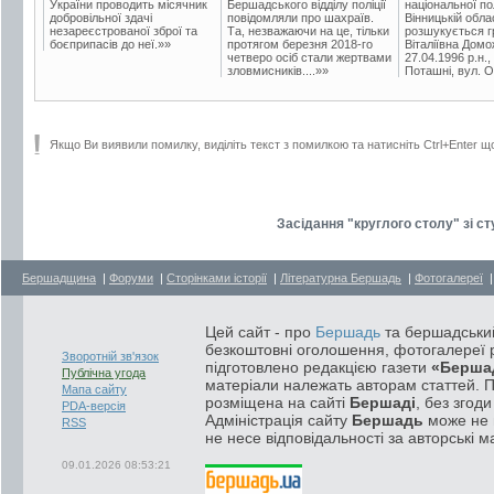
України проводить місячник
Бершадського відділу поліції
національної пол
добровільної здачі
повідомляли про шахраїв.
Вінницькій обла
незареєстрованої зброї та
Та, незважаючи на це, тільки
розшукується гр
боєприпасів до неї.»»
протягом березня 2018-го
Віталіївна Домо
четверо осіб стали жертвами
27.04.1996 р.н.,
зловмисників....»»
Поташні, вул. Ос
Якщо Ви виявили помилку, виділіть текст з помилкою та натисніть Ctrl+Enter щ
Засідання "круглого столу" зі 
Бершадщина
|
Форуми
|
Сторінками історії
|
Літературна Бершадь
|
Фотогалереї
Цей сайт - про
Бершадь
та бершадський
безкоштовні оголошення, фотогалереї р
Зворотній зв'язок
підготовлено редакцією газети
«Берша
Публічна угода
матеріали належать авторам статтей. 
Мапа сайту
розміщена на сайті
Бершаді
, без згод
PDA-версія
Адміністрація сайту
Бершадь
може не п
RSS
не несе відповідальності за авторські м
09.01.2026 08:53:21