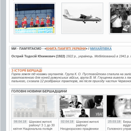
6 фото
5 фото
4 фото
МИ - ПАМ’ЯТАЄМО - «
КНИГА ПАМ’ЯТІ УКРАЇНИ
» /
МИХАЙЛІВКА
Острий Тодосій Юхимович (1922)
1922 р., українець. Мобілізований в 1941 р.
З ІСТОРІЇ БЕРШАДІ
Горіла земля під ногами окупантів. Група К. О. Пустовойтова спалила на заліз
заготовленого для коней румунських військ, група В. М. Глущенка вивела з л
пального, сховала 12 розібраних тракторів, які після приходу частин Червоної
ГОЛОВНІ НОВИНИ БЕРШАДЩИНИ
06.04.18
Шановні жителі
02.04.18
Шановні жителі
25.03.18
Берш
району! З 1 до 30
району!
відді
квітня Національна поліція
Неодноразово працівники
Головного упра