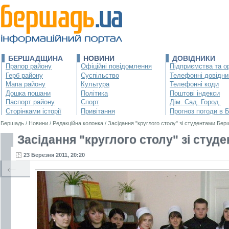
БЕРШАДЩИНА
НОВИНИ
ДОВІДНИКИ
Прапор району
Офіційні повідомлення
Підприємства та ор
Герб району
Суспільство
Телефонні довідни
Мапа району
Культура
Телефонні коди
Дошка пошани
Політика
Поштові індекси
Паспорт району
Спорт
Дім. Сад. Город.
Сторінками історії
Привітання
Прогноз погоди в 
Бершадь
/
Новини
/
Редакційна колонка
/
Засідання "круглого столу" зі студентами Бе
Засідання "круглого столу" зі сту
23 Березня 2011, 20:20
←