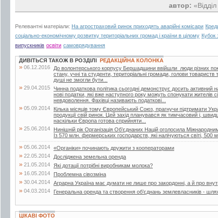
автор:
«Відділ
Релевантні матеріали:
На агростраховий ринок приходять аварійні комісари
Креди
соціально-економічному розвитку територіальних громад і країни в цілому
Кубок 
випускників
освіти
самоврядування
ДИВІТЬСЯ ТАКОЖ В РОЗДІЛІ
РЕДАКЦІЙНА КОЛОНКА
»
06.12.2016
До волонтерського корпусу Бершадщини ввійшли люди різних поко
стану, учні та студенти, територіальні громади, голови товариств т
душі не змогли бути...
»
29.04.2015
Чинна податкова політика сьогодні демонструє досить активний н
нові податки, які вже наступного року можуть спонукати жителів с
невдоволення. Фахівці називають податкові...
»
05.09.2014
Кілька місяців тому Європейський Союз, прагнучи підтримати Украї
продукції свій ринок. Цей захід планувався як тимчасовий і, швид
наскільки Європа готова сприйняти...
»
25.06.2014
Нинішній рік Організація Об’єднаних Націй оголосила Міжнародн
Із 570 млн. фермерських господарств, які налічуються світі, 500 м
»
05.06.2014
«Органіки» починають дружити з кооператорами
»
22.05.2014
Досліджена земельна оренда
»
21.05.2014
Які дотації потрібні виробникам молока?
»
16.05.2014
Проблемна сівозміна
»
30.04.2014
Аграрна Україна має думати не лише про закордонні, а й про внут
»
04.03.2014
Генеральна оренда та створення об’єднань землевласників - шля
ЦІКАВІ ФОТО