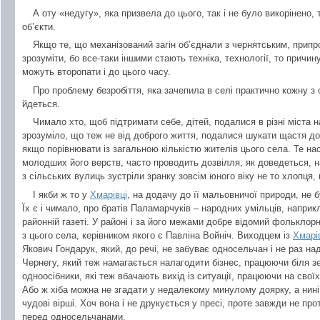
А оту «недугу», яка призвела до цього, так і не було викорінено,
об’єкти.
Якщо те, що механізований загін об’єднали з чернятським, прип
зрозуміти, бо все-таки іншими стають техніка, технології, то прич
можуть второпати і до цього часу.
Про проблему безробіття, яка зачепила в селі практично кожну з 
йдеться.
Чимало хто, щоб підтримати себе, дітей, подалися в різні міста на
зрозуміло, що теж не від доброго життя, подалися шукати щастя до 
якщо порівнювати із загальною кількістю жителів цього села. Те н
молодших його верств, часто проводить дозвілля, як доведеться, на
з сільських вулиць зустріли зранку зовсім юного віку не то хлопця, 
І якби ж то у
Хмарівці
, на додачу до її мальовничої природи, не
Їх є і чимало, про братів Паламарчуків – народних умільців, напри
районній газеті. У районі і за його межами добре відомий фолькло
з цього села, керівником якого є Павліна Войніч. Виходцем із
Хмарі
Якович Гондарук, який, до речі, не забуває односельчан і не раз над
Чернегу, який теж намагається налагодити бізнес, працюючи біля зем
одноосібники, які теж вбачають вихід із ситуації, працюючи на свої
Або ж хіба можна не згадати у недалекому минулому доярку, а нині
чудові вірші. Хоч вона і не друкується у пресі, проте завжди не пр
перед односельчанами.