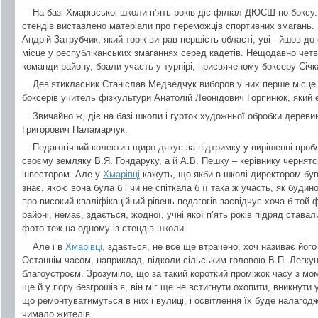
На базі Хмарівськоі школи п’ять років діє філіал ДЮСШ по боксу.
стендів виставлено матеріали про переможців спортивних змагань.
Андрій Затрубчик, який торік виграв першість області, уві - йшов до
місце у республіканських змаганнях серед кадетів. Нещодавно четвер
команди району, брали участь у турнірі, присвяченому боксеру Січк
Дев’ятикласник Станіслав Медведчук виборов у них перше місце у
боксерів учитель фізкультури Анатолій Леонідович Горпинюк, який 
Звичайно ж, діє на базі школи і гурток художньої обробки дерев
Григорович Паламарчук.
Педагогічний колектив щиро дякує за підтримку у вирішенні проб
своєму земляку В.Я. Гондаруку, а й А.В. Пешку – керівнику чернятс
інвестором. Але у
Хмарівці
кажуть, що якби в школі директором був 
знає, якою вона була б і чи не спіткала б її така ж участь, як будин
про високий кваліфікаційний рівень педагогів засвідчує хоча б той 
районі, немає, здається, жодної, учні якої п’ять років підряд става
фото теж на одному із стендів школи.
Але і в
Хмарівці
, здається, не все ще втрачено, хоч називає його
Останнім часом, наприклад, відколи сільським головою В.П. Легкун
благоустроєм. Зрозуміло, що за такий короткий проміжок часу з мо
ще й у пору безгрошів’я, він міг ще не встигнути охопити, вникнути 
що ремонтуватимуться в них і вулиці, і освітлення їх буде налагодж
чимало жителів.