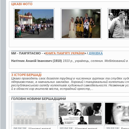
ЦІКАВІ ФОТО
5 фото
5 фото
6 фото
МИ - ПАМ’ЯТАЄМО - «
КНИГА ПАМ’ЯТІ УКРАЇНИ
» /
ДЯКІВКА
Натітник Ананій Іванович (1910)
1910 р., українець, селянин. Мобілізований в
З ІСТОРІЇ БЕРШАДІ
Цікаво проводять своє дозвілля трудящі в численних гуртках та студіях худож
підприємствах, в навчальних закладах. Хоровий і танцювальний колективи 
республіканського огляду колективів художньої самодіяльності. Незмінним ус
й в області хор вчителів міста, естрадний оркестр,...
ГОЛОВНІ НОВИНИ БЕРШАДЩИНИ
06.04.18
Шановні жителі
02.04.18
Шановні жителі
25.03.18
Берш