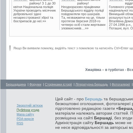
району! З 1 до 30
району!
відді
квітня Національна поліція
Неодноразово працівники
Головного упра
України проводить місячник
Бершадського відділу поліції
національної пол
добровільної здачі
повідомляли про шахраїв.
Вінницькій обла
незареєстрованої зброї та
Та, незважаючи на це, тільки
розшукується гр
боєприпасів до неї.»»
протягом березня 2018-го
Віталіївна Домо
четверо осіб стали жертвами
27.04.1996 р.н.,
зловмисників....»»
Поташні, вул. Ос
Якщо Ви виявили помилку, виділіть текст з помилкою та натисніть Ctrl+Enter щ
Хмарівка – в турботах - Вс
Бершадщина
|
Форуми
|
Сторінками історії
|
Літературна Бершадь
|
Фотогалереї
Цей сайт - про
Бершадь
та бершадський
безкоштовні оголошення, фотогалереї р
Зворотній зв'язок
підготовлено редакцією газети
«Берша
Публічна угода
матеріали належать авторам статтей. 
Мапа сайту
розміщена на сайті
Бершаді
, без згод
PDA-версія
Адміністрація сайту
Бершадь
може не п
RSS
не несе відповідальності за авторські м