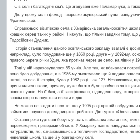
Є в селі і багатодітні сім’ї. Це згадувані вже Паламарчуки, а та
Діє у цьому селі і фельд - шерсько-акушерський пункт, завідуючи
Франківський.
Справжньою візитівкою села є Хмарівська загальноосвітня школа І
кращих серед таких у районі. І кажуть, що тільки завдяки тому, що
Тодосійович Дудник.
Історія становлення даного освітянського закладу взагалі є дос
наприклад, було побудоване ще у 1860 році, друге – у 1892-му, осн
правого берега річки Удич, яка протікає через це село, на лівий у 19
Тоді у ній нараховувалося 85 учнів. Але так, як вбачалася потреб
воно було добудоване, а в 1986-му змонтували ще й водяне опален
школі, за всю її історію, було у 1982 році – аж 127. Незважаючи, що
припинялися ніколи, причому дуже багато було зроблено за ініціативи
півсотні учнів. На її базі, а її газифіковано, підведено воду, ство
зовсім скоро планується ввести в дію.
Не можна не згадати і про те, що у 1995 році при ній побудували
займатися науково-дослідницькою роботою. Діє гурток «Овочівник»
Останні роки гуртківці беруть участь в обласних змаганнях, тижнях
переможцями, призерами області. У Хмарівку навіть навідувалися п
натуралістів, які, ознайомившись з тепличним господарством, не м
невеликій школі, та ще й у бригадному селі.