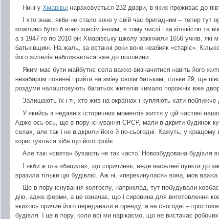
Нині у
Хмарівці
нараховується 232 двори, в яких проживає до пів
І хто знає, якби не стало воно у свій час бригадним – тепер ту
можливо було б воно зовсім іншим, в тому числі і за кількістю та в
а з 1947-го по 2010 рік Хмарівську школу закінчили 1656 учнів, які 
батьківщині. На жаль, за останні роки воно неабияк «старіє». Кількіс
його жителів наближається вже до половини.
Яким має бути майбутнє села важко визначитися навіть його жите
незабаром повинні прийти на зміну своїм батькам, тільки 29, ще півс
роздуми налаштовують багатьох жителів чимало порожніх вже двор
Залишають їх і ті, хто жив на окраїнах і купляють хати поближче 
У якийсь з недавніх історичних моментів життя у цій частині наш
Адже ось-ось, ще в пору існування СРСР, мали відкрити будинок кул
селах, але так і не відкрили його й по-сьогодні. Кажуть, у кращому 
користуються хіба що його фойє.
Але такі «свята» бувають не так часто. Новозбудована будівля в
І якби ж ота «бацила», що спричиняє, веде населені пункти до за
вразила тільки цю будівлю. Аж ні, «перекинулася» вона, мов важка 
Ще в пору існування колгоспу, наприклад, тут побудували ковбасн
дію, адже ферми, а це означає, що і сировина для виготовлення ков
якихось причин його передавали в оренду, а на сьогодні – простоює,
будівля. І це в пору, коли всі ми нарікаємо, що не вистачає робочих