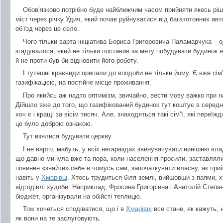
Обов’язково потрібно буде найближчим часом прийняти якесь ріш
міст через річку Удич, який почав руйнуватися від багатотонних авт
об’їзд через це село.
Чого тільки варта ініціатива Бориса Григоровича Паламарчука – од
згадувалося, який не тільки поставив за мету побудувати будинок 
й не проти був би відновити його роботу.
І тутешні краєвиди припали до вподоби не тільки йому. Є вже сім’ї
газифікацією, на постійне місце проживання.
Про якийсь аж надто оптимізм, звичайно, вести мову важко при на
Дійшло вже до того, що газифікований будинок тут коштує в середн
хоч є і кращі за вісім тисяч. Але, знаходяться такі сім’ї, які переї
це було доброю ознакою.
Тут взялися будувати церкву.
І не варто, мабуть, у всіх негараздах звинувачувати нинішню вла
що давно минула вже та пора, коли населення просили, заставляли
повинен «знайти» себе в чомусь сам, започаткувати власну, як прийн
навіть у
Хмарівці
. Хтось трудиться біля землі, вийшовши з паями, х
відгодівлі худоби. Наприклад, Фросина Григорівна і Анатолій Степ
бюджет, організували на обійсті теплицю.
Тож хочеться сподіватися, що і в
Хмарівці
все стане, як кажуть, н
як вони на те заслуговують.