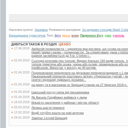
Населені пункти:
Хмарівка
Релевантні матеріали:
За рядками спогадів Марії Соб
Бершадщина туристична
Теги:
бугу
дюсш
млин
Південного Бугу
удич
учитель
ДИВІТЬСЯ ТАКОЖ В РОЗДІЛІ
ЦІКАВО
»
17.06.2018
Амброзія полинолиста – однорічна яра рослина, що схожа на кон
гіркий (звідки і назва – полинолиста). За сприятливих умов стебл
коріння заглиблюється до 4 м. Стебло і...
»
02.04.2018
Сьогодні розповім про тополю. Відомо близько 150 видів тополь. Із
тополя тремтяча або осика, чорна або осокір, пірамідальна або 
італійською. Виростає у висоту до 40 метрів.
»
01.04.2018
Подорожчання передплати на друковані періодичні видання з 1 лип
Національний оператор поштового зв’язку «Укрпошта» (читай – мо
газети і журнали) підвищує розцінки...
»
01.04.2018
на ринку та в магазинах м. Бершаді станом на 27 березня 2018 р. (г
»
01.04.2018
Царський посуд і ціпок від письменника
»
01.04.2018
Як Василь Гордійович вибився у люди
»
16.03.2018
Кількість населення у районах і містах області
»
03.03.2018
Лелека щастя принесе
»
12.02.2018
Водії! готуйте кошти на нові аптечки
»
29.01.2018
Замітки з історії Бершаді