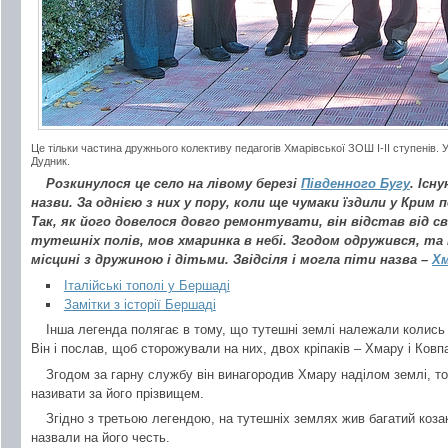
Це тільки частина дружнього колективу педагогів Хмарівської ЗОШ І-ІІ ступенів.
Дудник.
Розкинулося це село на лівому березі
Південного Бугу
. Існ
назви. За однією з них у пору, коли ще чумаки їздили у Крим п
Так, як його довелося довго ремонтувати, він відстав від св
тутешніх полів, мов хмаринка в небі. Згодом одружився, та
місцині з дружиною і дітьми. Звідсіля і могла піти назва –
Хм
Італійські тополі у Бершаді
Замітки з історії Бершаді
Інша легенда полягає в тому, що тутешні землі належали колись
Він і послав, щоб сторожували на них, двох кріпаків – Хмару і Ковп
Згодом за гарну службу він винагородив Хмару наділом землі, то
називати за його прізвищем.
Згідно з третьою легендою, на тутешніх землях жив багатий козак
назвали на його честь.