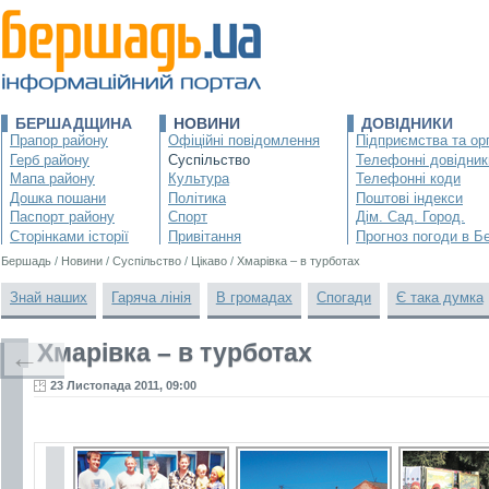
БЕРШАДЩИНА
НОВИНИ
ДОВІДНИКИ
Прапор району
Офіційні повідомлення
Підприємства та орг
Герб району
Суспільство
Телефонні довідник
Мапа району
Культура
Телефонні коди
Дошка пошани
Політика
Поштові індекси
Паспорт району
Спорт
Дім. Сад. Город.
Сторінками історії
Привітання
Прогноз погоди в Б
Бершадь
/
Новини
/
Суспільство
/
Цікаво
/
Хмарівка – в турботах
Знай наших
Гаряча лінія
В громадах
Спогади
Є така думка
Хмарівка – в турботах
←
23 Листопада 2011, 09:00