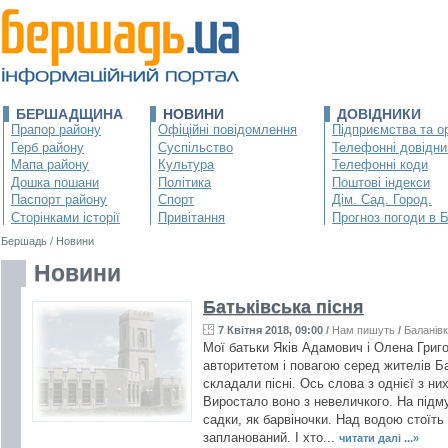
БЕРШАДЩИНА
НОВИНИ
ДОВІДНИКИ
Прапор району
Офіційні повідомлення
Підприємства та ор
Герб району
Суспільство
Телефонні довідни
Мапа району
Культура
Телефонні коди
Дошка пошани
Політика
Поштові індекси
Паспорт району
Спорт
Дім. Сад. Город.
Сторінками історії
Привітання
Прогноз погоди в 
Бершадь
/
Новини
Новини
Батьківська пісня
7 Квітня 2018, 09:00
/
Нам пишуть
/
Баланів
Мої батьки Яків Адамович і Олена Григ
авторитетом і повагою серед жителів Ба
складали пісні. Ось слова з однієї з ни
Виростало воно з невеличкого. На підмур
садки, як барвіночки. Над водою стоїть
запланований. І хто...
читати далі ...»