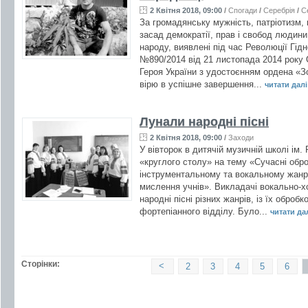
2 Квітня 2018, 09:00
/
Спогади
/
Серебрія
/
С
За громадянську мужність, патріотизм, 
засад демократії, прав і свобод людин
народу, виявлені під час Революції Гід
№890/2014 від 21 листопада 2014 року
Героя України з удостоєнням ордена «Зо
вірю в успішне завершення...
читати далі 
Лунали народні пісні
2 Квітня 2018, 09:00
/
Заходи
У вівторок в дитячій музичній школі ім.
«круглого столу» на тему «Сучасні обро
інструментальному та вокальному жанр
мислення учнів». Викладачі вокально-хо
народні пісні різних жанрів, із їх обро
фортепіанного відділу. Було...
читати далі
Сторінки:
<
2
3
4
5
6