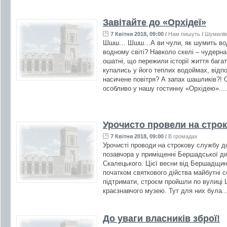
Завітайте до «Орхідеї»
7 Квітня 2018, 09:00
/
Нам пишуть
/
Шумилів
Шшш… Шшш…А ви чули, як шумить водо
водному світі? Навколо скелі – чудерна
ошатні, що пережили історії життя баг
купались у його теплих водоймах, відп
насичене повітря? А запах шашликів?! О
особливо у нашу гостинну «Орхідею»...
Урочисто провели на стро
7 Квітня 2018, 09:00
/
В громадах
Урочисті проводи на строкову службу д
позавчора у приміщенні Бершадської ди
Скалецького. Цієї весни від Бершадщин
початком святкового дійства майбутні с
підтримати, строєм пройшли по вулиці 
краєзнавчого музею. Тут для них була..
До уваги власників зброї!