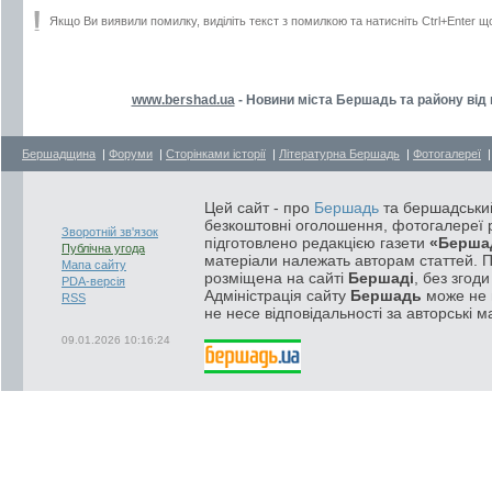
Якщо Ви виявили помилку, виділіть текст з помилкою та натисніть Ctrl+Enter щ
www.bershad.ua
- Новини міста Бершадь та району від
Бершадщина
|
Форуми
|
Сторінками історії
|
Літературна Бершадь
|
Фотогалереї
|
Цей сайт - про
Бершадь
та бершадський
безкоштовні оголошення, фотогалереї р
Зворотній зв'язок
підготовлено редакцією газети
«Берша
Публічна угода
матеріали належать авторам статтей. 
Мапа сайту
розміщена на сайті
Бершаді
, без згод
PDA-версія
Адміністрація сайту
Бершадь
може не п
RSS
не несе відповідальності за авторські м
09.01.2026 10:16:24