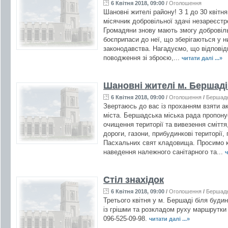
6 Квітня 2018, 09:00
/
Оголошення
Шановні жителі району! З 1 до 30 квітн
місячник добровільної здачі незареєстро
Громадяни знову мають змогу добровільн
боєприпаси до неї, що зберігаються у н
законодавства. Нагадуємо, що відповідн
поводження зі зброєю,...
читати далі ...»
Шановні жителі м. Бершаді
6 Квітня 2018, 09:00
/
Оголошення
/
Бершад
Звертаюсь до вас із проханням взяти а
міста. Бершадська міська рада пропону
очищення території та вивезення сміття
дороги, газони, прибудинкові території, 
Пасхальних свят кладовища. Просимо к
наведення належного санітарного та...
ч
Стіл знахідок
6 Квітня 2018, 09:00
/
Оголошення
/
Бершад
Третього квітня у м. Бершаді біля буди
із грішми та розкладом руху маршрутки
096-525-09-98.
читати далі ...»