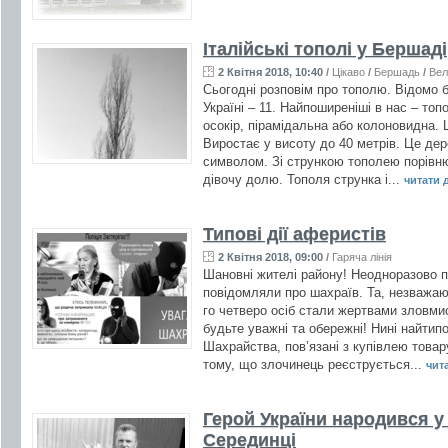
Італійські тополі у Бершаді
2 Квітня 2018, 10:40
/
Цікаво
/
Бершадь
/
Вел
Сьогодні розповім про тополю. Відомо б
Україні – 11. Найпоширеніші в нас – топ
осокір, пірамідальна або колоновидна.
Виростає у висоту до 40 метрів. Це де
символом. Зі стрункою тополею порівню
дівочу долю. Тополя струнка і...
читати д
Типові дії аферистів
2 Квітня 2018, 09:00
/
Гаряча лінія
Шановні жителі району! Неодноразово п
повідомляли про шахраїв. Та, незважаюч
го четверо осіб стали жертвами зловми
будьте уважні та обережні! Нині найтип
Шахрайства, пов’язані з купівлею товар
тому, що злочинець реєструється...
чита
Герой України народився у 
Серединці