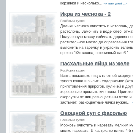
корзинки и несколько...
читати далі ...»
Икра из чеснока - 2
Російська кухня
Дольки чеснока очистить и истолочь, д
растолочь. Замочить в воде хлеб, отжа
Полученную массу взбивать деревянно
растительное масло до образования гл
выложить на тарелку и украсить зелень
орехов 1/3стакана, пшеничный хлеб 1..
Пасхальные яйца из желе
Російська кухня
Взять несколько яиц с плотной скорлуп
тупого конца и вылить содержимое (ко
приготовления прирогов, куличей и дру
хорошенько промыть кипятком. Пригото
скорлупки от яиц разноцветным желе и 
застынет, разноцветные яички нужно...
Овощной суп с фасолью
Російська кухня
Морковь очистить и нарезать мелким ку
мелко нарезать. В кастрюлю влить 4-5 