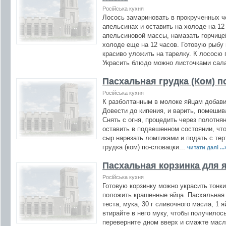
Російська кухня
Лосось замариновать в прокрученных ч
апельсинах и оставить на холоде на 12
апельсиновой массы, намазать горчице
холоде еще на 12 часов. Готовую рыбу
красиво уложить на тарелку. К лососю 
Украсить блюдо можно листочками сала
Пасхальная грудка (Ком) п
Російська кухня
К разболтанным в молоке яйцам добави
Довести до кипения, и варить, помешив
Снять с огня, процедить через полотня
оставить в подвешенном состоянии, чт
сыр нарезать ломтиками и подать с те
грудка (ком) по-словацки...
читати далі ...
Пасхальная корзинка для 
Російська кухня
Готовую корзинку можно украсить тонки
положить крашенные яйца. Пасхальная 
теста, мука, 30 г сливочного масла, 1 
втирайте в него муку, чтобы получилос
переверните дном вверх и смажте масл