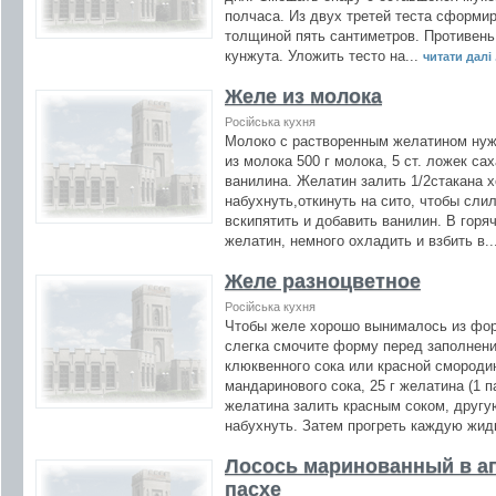
полчаса. Из двух третей теста сформи
толщиной пять сантиметров. Противен
кунжута. Уложить тесто на...
читати далі .
Желе из молока
Російська кухня
Молоко с растворенным желатином нужн
из молока 500 г молока, 5 ст. ложек са
ванилина. Желатин залить 1/2стакана 
набухнуть,откинуть на сито, чтобы сли
вскипятить и добавить ванилин. В гор
желатин, немного охладить и взбить в..
Желе разноцветное
Російська кухня
Чтобы желе хорошо вынималось из форм
слегка смочите форму перед заполнени
клюквенного сока или красной смородин
мандаринового сока, 25 г желатина (1 п
желатина залить красным соком, другу
набухнуть. Затем прогреть каждую жид
Лосось маринованный в а
пасхе