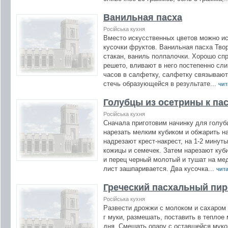
Ванильная пасха
Російська кухня
Вместо искусственных цветов можно и
кусочки фруктов. Ванильная пасха Творо
стакан, ваниль полпалочки. Хорошо сп
решето, вливают в него постепенно сли
часов в салфетку, салфетку связывают
стечь образующейся в результате...
чит
Голубцы из осетрины к па
Російська кухня
Сначала приготовим начинку для голубц
нарезать мелким кубиком и обжарить н
надрезают крест-накрест, на 1-2 минут
кожицы и семечек. Затем нарезают куби
и перец черный молотый и тушат на ме
лист зашпаривается. Два кусочка...
чита
Греческий пасхальный пир
Російська кухня
Развести дрожжи с молоком и сахаром 
г муки, размешать, поставить в теплое
дня. Смешать опару с оставшейся мукой