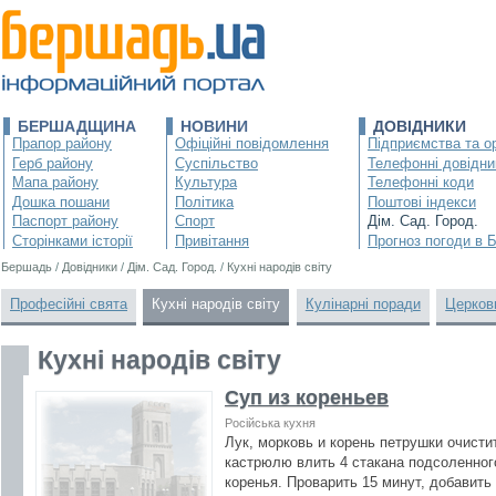
БЕРШАДЩИНА
НОВИНИ
ДОВІДНИКИ
Прапор району
Офіційні повідомлення
Підприємства та ор
Герб району
Суспільство
Телефонні довідни
Мапа району
Культура
Телефонні коди
Дошка пошани
Політика
Поштові індекси
Паспорт району
Спорт
Дім. Сад. Город.
Сторінками історії
Привітання
Прогноз погоди в 
Бершадь
/
Довідники
/
Дім. Сад. Город.
/
Кухні народів світу
Професійні свята
Кухні народів світу
Кулінарні поради
Церков
Кухні народів світу
Суп из кореньев
Російська кухня
Лук, морковь и корень петрушки очисти
кастрюлю влить 4 стакана подсоленног
коренья. Проварить 15 минут, добавить