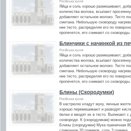
Російська кухня
Яйца и соль хорошо размешивают, доб
количества молока, всыпают просеянн
добавляют остальное молоко. Тесто по
сметана. Небольшую сковороду нагрев
нее тесто, распределяя его по поверхн
пропечется, его снимают со сковороды.
Блинчики с начинкой из пе
Російська кухня
Яйца и соль хорошо размешивают, доб
количества молока, всыпают просеянн
добавляют остальное молоко. Тесто по
сметана. Небольшую сковороду нагрев
нее тесто, распределяя его по поверхн
пропечется, его снимают со сковороды.
Блины (Скородумки)
Російська кухня
В кастрюлю кладут муку, яичные желтк
хорошо перемешивают и разводят кисл
белки и вводят их в тесто. Выпекают с
сковороде. К (скородумкам) можно пода
Блины (скородумки) Мука пшеничная 80
сливочное 20 граммов, соль 3 грамма,.