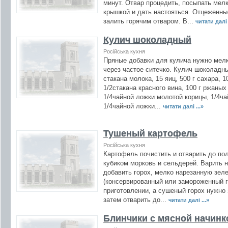
минут. Отвар процедить, посыпать мел
крышкой и дать настояться. Отцеженны
залить горячим отваром. В...
читати далі 
Кулич шоколадный
Російська кухня
Пряные добавки для кулича нужно мелк
через частое ситечко. Кулич шоколадны
стакана молока, 15 яиц, 500 г сахара, 1
1/2стакана красного вина, 100 г ржаных
1/4чайной ложки молотой корицы, 1/4ча
1/4чайной ложки...
читати далі ...»
Тушеный картофель
Російська кухня
Картофель почистить и отварить до по
кубиком морковь и сельдерей. Варить н
добавить горох, мелко нарезанную зел
(консервированный или замороженный 
приготовлении, а сушеный горох нужно 
затем отварить до...
читати далі ...»
Блинчики с мясной начинк