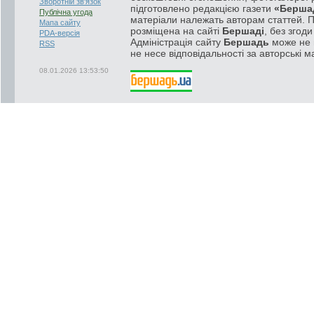
Зворотній зв'язок
підготовлено редакцією газети
«Берша
Публічна угода
матеріали належать авторам статтей. 
Мапа сайту
розміщена на сайті
Бершаді
, без згод
PDA-версія
Адміністрація сайту
Бершадь
може не п
RSS
не несе відповідальності за авторські м
08.01.2026 13:53:50