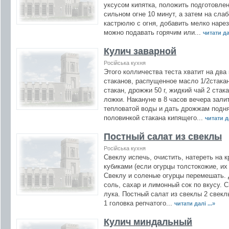
уксусом кипятка, положить подготовле
сильном огне 10 минут, а затем на сла
кастрюлю с огня, добавить мелко нарез
можно подавать горячим или...
читати дал
Кулич заварной
Російська кухня
Этого колличества теста хватит на два
стаканов, распущенное масло 1/2стакана
стакан, дрожжи 50 г, жидкий чай 2 стак
ложки. Накануне в 8 часов вечера зал
тепловатой воды и дать дрожжам подня
половинкой стакана кипящего...
читати да
Постный салат из свеклы
Російська кухня
Свеклу испечь, очистить, натереть на 
кубиками (если огурцы толстокожие, их 
Свеклу и соленые огурцы перемешать. 
соль, сахар и лимонный сок по вкусу. 
лука. Постный салат из свеклы 2 свекл
1 головка репчатого...
читати далі ...»
Кулич миндальный