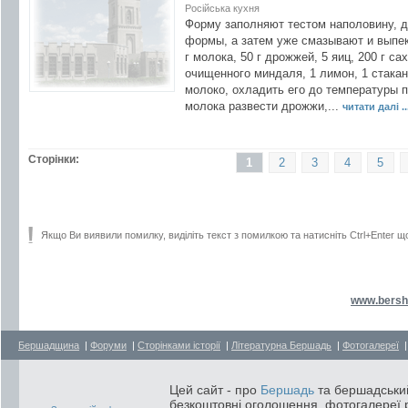
Російська кухня
Форму заполняют тестом наполовину, д
формы, а затем уже смазывают и выпек
г молока, 50 г дрожжей, 5 яиц, 200 г са
очищенного миндаля, 1 лимон, 1 стакан
молоко, охладить его до температуры 
молока развести дрожжи,...
читати далі ..
Сторінки:
1
2
3
4
5
Якщо Ви виявили помилку, виділіть текст з помилкою та натисніть Ctrl+Enter щ
www.bersh
Бершадщина
|
Форуми
|
Сторінками історії
|
Літературна Бершадь
|
Фотогалереї
Цей сайт - про
Бершадь
та бершадський
безкоштовні оголошення, фотогалереї р