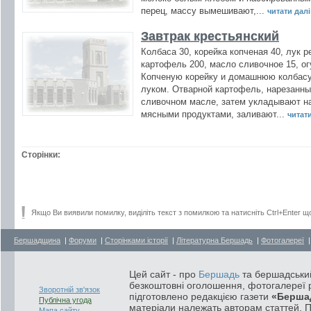
перец, массу вымешивают,...
читати далі 
Завтрак крестьянский
Колбаса 30, корейка копченая 40, лук р
картофель 200, масло сливочное 15, ог
Копченую корейку и домашнюю колбасу
луком. Отварной картофель, нарезанны
сливочном масле, затем укладывают н
мясными продуктами, заливают...
читати
Сторінки:
Якщо Ви виявили помилку, виділіть текст з помилкою та натисніть Ctrl+Enter щ
Бершадщина
|
Форуми
|
Сторінками історії
|
Літературна Бершадь
|
Фотогалереї
Цей сайт - про
Бершадь
та бершадський
безкоштовні оголошення, фотогалереї р
Зворотній зв'язок
підготовлено редакцією газети
«Берша
Публічна угода
матеріали належать авторам статтей. 
Мапа сайту