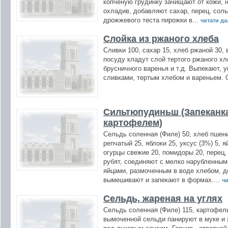
копченую грудинку зачищают от кожи, н
охладив, добавляют сахар, перец, сол
дрожжевого теста пирожки в...
читати дал
Слойка из ржаного хлеба
Сливки 100, сахар 15, хлеб ржаной 30,
посуду кладут слой тертого ржаного хле
брусничного варенья и т.д. Выпекают,
сливками, тертым хлебом и вареньем.
Сильтюпудиньш (Запеканка
картофелем)
Сельдь соленная (Филе) 50, хлеб пшен
репчатый 25, яблоки 25, уксус (3%) 5, 
огурцы свежие 20, помидоры 20, перец
рубят, соединяют с мелко нарубленным
яйцами, размоченным в воде хлебом, д
вымешивают и запекают в формах....
чи
Сельдь, жареная на углях
Сельдь соленная (Филе) 115, картофель
вымоченной сельди панируют в муке и 