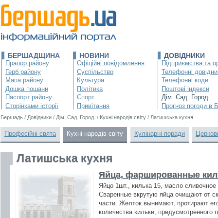
БЕРШАДЩИНА
НОВИНИ
ДОВІДНИКИ
Прапор району
Офіційні повідомлення
Підприємства та ор
Герб району
Суспільство
Телефонні довідни
Мапа району
Культура
Телефонні коди
Дошка пошани
Політика
Поштові індекси
Паспорт району
Спорт
Дім. Сад. Город.
Сторінками історії
Привітання
Прогноз погоди в 
Бершадь
/
Довідники
/
Дім. Сад. Город.
/
Кухні народів світу
/
Латишська кухня
Професійні свята
Кухні народів світу
Кулінарні поради
Церков
Латишська кухня
Яйца, фаршированные кил
Яйцо 1шт., килька 15, масло сливочное 
Сваренные вкрутую яйца очищают от ск
части. Желток вынимают, протирают ег
количества кильки, предусмотренного п