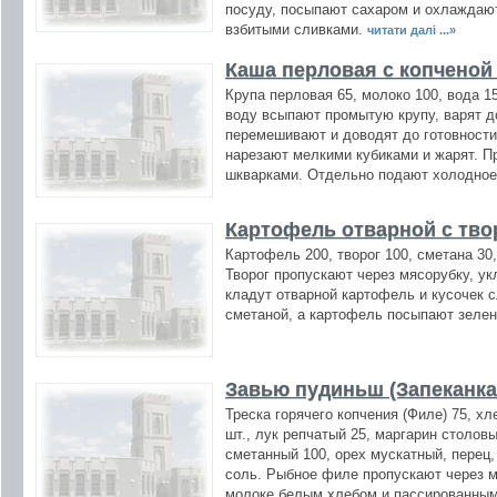
посуду, посыпают сахаром и охлаждаю
взбитыми сливками.
читати далі ...»
Каша перловая с копченой
Крупа перловая 65, молоко 100, вода 1
воду всыпают промытую крупу, варят д
перемешивают и доводят до готовности
нарезают мелкими кубиками и жарят. П
шкварками. Отдельно подают холодное
Картофель отварной с тво
Картофель 200, творог 100, сметана 30
Творог пропускают через мясорубку, ук
кладут отварной картофель и кусочек 
сметаной, а картофель посыпают зеле
Завью пудиньш (Запеканка 
Треска горячего копчения (Филе) 75, хл
шт., лук репчатый 25, маргарин столовы
сметанный 100, орех мускатный, перец,
соль. Рыбное филе пропускают через 
молоке белым хлебом и пассированным