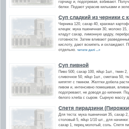
горчицу и, подогревая, взбивают. Пол
белки. Подают украсив кильками и зел
Суп сладкий из черники с 
Черника 120, сахар 40, крахмал картоф
клецек: мука пшеничная 30, молоко 15, 
кладут сахар, лимонную цедру, перебр
готовности. Затем вливают разведенн
кислоту, дают вскипеть и охлаждают. 
отдельно.
читати далі ...»
Суп пивной
Пиво 500, сахар 100, яйцо 1шт., тмин 2,
сливочное 50, яйцо 1шт., сметана 50, т
кипятят с тмином. Желтки добела раст
пивом и, интенсивно помешивая, вливаю
подогревают, не доводя до кипения. П
белого хлеба с сыром. Сырную массу д
Спетя пирадзини (Пирожки
Для теста: мука пшеничная 35, сахар 2
столовый 5, яйцо 1/10 шт., для начинки
сахар 1, перец молотый, соль. Спетя пи