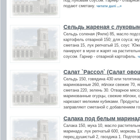
под луковым соусом. Гарнир - отварно
подают сметану.
читати далі ...»
Сельдь жареная с луковы
Сельдь соленая (Филе) 85, масло подс
картофель отварной 150; для соуса: му
сметана 15, лук репчатый 15, соус `Ю
панируют в муке и жарят на раститель
соусом. Гарнир - отварной картофель.
ч
Салат `Рассол` (Салат ово
Сельдь 150, говядина 430 или телятина
маринованные 260, яблоки свежие 70, яй
сметана 220, зелень 30. Отварное мяс
маринованные огурцы, свежие яблоки, 
нарезают мелкими кубиками. Продукты
заправляют сметаной с добавлением го
Салака под белым марина
Салака 150, мука 10, масло растительн
маринада: лук репчатый 600, морковь 12
перец душистый 2, гвоздика 1. Подгот