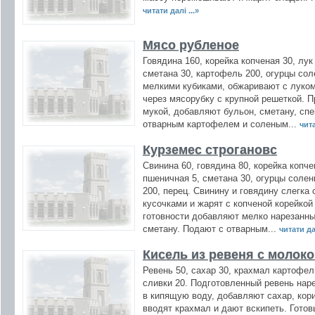
читати далі ...»
Мясо рубленое
Говядина 160, корейка копченая 30, лук
сметана 30, картофель 200, огурцы сол
мелкими кубиками, обжаривают с луко
через мясорубку с крупной решеткой. 
мукой, добавляют бульон, сметану, спе
отварным картофелем и соленым...
чита
Курземес строгановс
Свинина 60, говядина 80, корейка копче
пшеничная 5, сметана 30, огурцы солен
200, перец. Свинину и говядину слегка
кусочками и жарят с копченой корейкой
готовности добавляют мелко нарезанные
сметану. Подают с отварным...
читати дал
Кисель из ревеня с молок
Ревень 50, сахар 30, крахмал картофел
сливки 20. Подготовленный ревень наре
в кипящую воду, добавляют сахар, кори
вводят крахмал и дают вскипеть. Гото