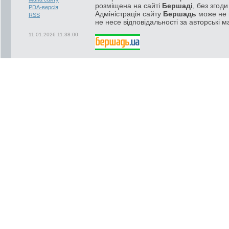
розміщена на сайті
Бершаді
, без згод
PDA-версія
Адміністрація сайту
Бершадь
може не п
RSS
не несе відповідальності за авторські м
11.01.2026 11:38:00