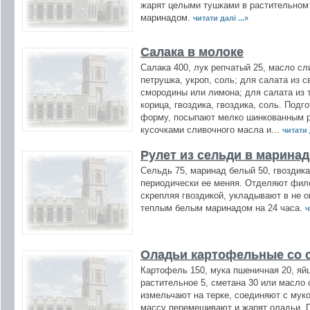
жарят целыми тушками в растительном
маринадом.
читати далі ...»
Салака в молоке
Салака 400, лук репчатый 25, масло сл
петрушка, укроп, соль; для салата из с
смородины или лимона; для салата из т
корица, гвоздика, гвоздика, соль. Под
форму, посыпают мелко шинкованным р
кусочками сливочного масла и...
читати д
Рулет из сельди в маринад
Сельдь 75, маринад белый 50, гвоздик
периодически ее меняя. Отделяют филе
скрепляя гвоздикой, укладывают в не
теплым белым маринадом на 24 часа.
ч
Оладьи картофельные со 
Картофель 150, мука пшеничная 20, яйц
растительное 5, сметана 30 или масло
измельчают на терке, соединяют с мук
массу перемешивают и жарят оладьи. 