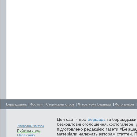
Бершадщина
|
Форуми
|
Сторінками історії
|
Літературна Бершадь
|
Фотогалереї
Цей сайт - про
Бершадь
та бершадський
безкоштовні оголошення, фотогалереї р
Зворотній зв'язок
підготовлено редакцією газети
«Берша
Публічна угода
матеріали належать авторам статтей. 
Мапа сайту