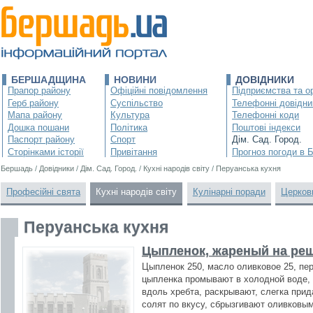
БЕРШАДЩИНА
НОВИНИ
ДОВІДНИКИ
Прапор району
Офіційні повідомлення
Підприємства та ор
Герб району
Суспільство
Телефонні довідни
Мапа району
Культура
Телефонні коди
Дошка пошани
Політика
Поштові індекси
Паспорт району
Спорт
Дім. Сад. Город.
Сторінками історії
Привітання
Прогноз погоди в 
Бершадь
/
Довідники
/
Дім. Сад. Город.
/
Кухні народів світу
/
Перуанська кухня
Професійні свята
Кухні народів світу
Кулінарні поради
Церков
Перуанська кухня
Цыпленок, жареный на ре
Цыпленок 250, масло оливковое 25, пер
цыпленка промывают в холодной воде,
вдоль хребта, раскрывают, слегка при
солят по вкусу, сбрызгивают оливковы