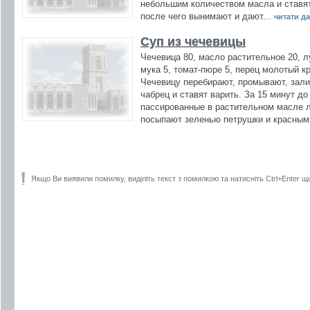
небольшим количеством масла и ставят
после чего вынимают и дают...
читати дал
Суп из чечевицы
Чечевица 80, масло растительное 20, лу
мука 5, томат-пюре 5, перец молотый кр
Чечевицу перебирают, промывают, зали
чабрец и ставят варить. За 15 минут до
пассированные в растительном масле лу
посыпают зеленью петрушки и красным
Якщо Ви виявили помилку, виділіть текст з помилкою та натисніть Ctrl+Enter щ