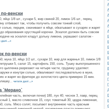
А
А
 по-венски
А
, яйцо 1/8 шт., сухари 5, жир свиной 20, лимон 1/6 шт., перец,
А
ину отбивают так, чтобы получить совсем тонкий слой,
А
 солью, перцем, смачивают в яйце, обкатывают в сухарях и жарят
А
до образования хрустящей корочки. Эскалоп должен быть совсем
подаче на эскалоп кладут дольку лимона, украшают салатом -
Б
 далі ...»
Б
Б
Б
к по-венски
Б
0, мука 10, яйцо 1/2 шт., сухари 10, жир для жаренья 10, лимон 1/8
Б
 петрушки 5, салат 15, картофель 150, соль. Тушку выпотрошенного
го цыпленка разрезают на четыре части, грудинку удаляют.
В
аружи и изнутри солью, обваливают последовательно в муке,
В
рях и жарят во фритюре до золотистого цвета примерно 15 мин.
Г
злишку...
читати далі ...»
Г
а `Мерано`
Д
Е
илейная часть, включая почки) 180, лук 40, чеснок 3, лавр, перец
сный 1, масло сливочное 15, соус томатный 30, цедра лимонная,
Е
50, соль. Мясо солят, посыпают внутреннюю часть красным
Є
мельченной лимонной цедрой, посередине пласта помещают