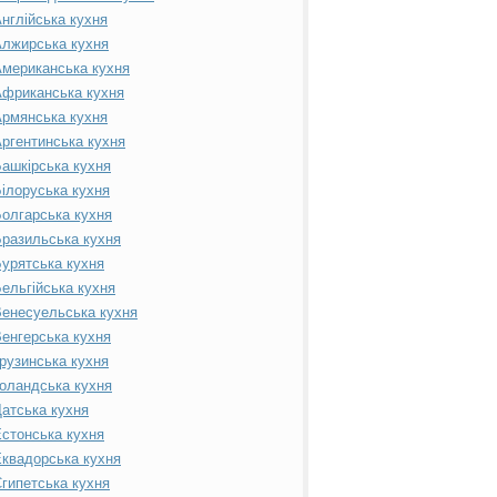
нглійська кухня
лжирська кухня
мериканська кухня
фриканська кухня
рмянська кухня
ргентинська кухня
ашкірська кухня
ілоруська кухня
олгарська кухня
разильська кухня
урятська кухня
ельгійська кухня
енесуельська кухня
енгерська кухня
рузинська кухня
оландська кухня
атська кухня
стонська кухня
квадорська кухня
гипетська кухня