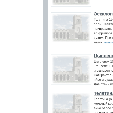
Эскалоп
Телятина 150
соль. Телят
приправляют
во фритюре 
сухим. При 
латук.
читати
Цыплено
Цыпленок 15
шт., зелень
и ошпаренно
Натирают сн
яйце и суха
Дав стечь и
Телятин
Телятина (Ф
молотый кра
вино белое 
перцем и из