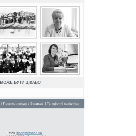
МОЖЕ БУТИ ЦІКАВО
|
Прогноз погоди в Бершаді
|
Телефонні довідники
E-mail:
ihor@bershad.ua