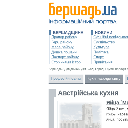
БЕРШАДЩИНА
НОВИНИ
Прапор району
Офіційні повідомле
Герб району
Суспільство
Мапа району
Культура
Дошка пошани
Політика
Паспорт району
Спорт
Сторінками історії
Привітання
Бершадь
/
Довідники
/
Дім. Сад. Город.
/
Кухні народів 
Професійні свята
Кухні народів світу
Австрійська кухня
Яйца `М
Яйца 2 шт.,
грибы нарез
яйца, посып