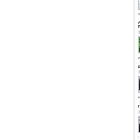
о
Б
р
м
Т