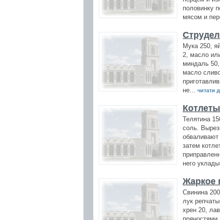
половинку п
мясом и пер
Струдел
Мука 250, я
2, масло ил
миндаль 50,
масло сливо
приготавлив
не...
читати да
Котлеты
Телятина 150
соль. Вырез
обваливают 
затем котле
приправленн
него уклады
Жаркое 
Свинина 200
лук репчаты
хрен 20, ла
пряностями 