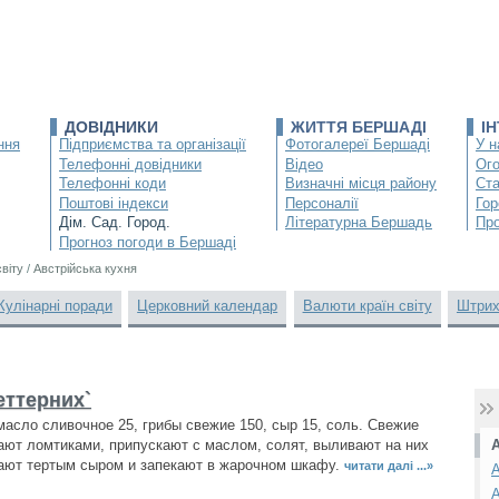
ДОВІДНИКИ
ЖИТТЯ БЕРШАДІ
І
ння
Підприємства та організації
Фотогалереї Бершаді
У н
Телефонні довідники
Відео
Ог
Телефонні коди
Визначні місця району
Ста
Поштові індекси
Персоналії
Гор
Дім. Сад. Город.
Літературна Бершадь
Про
Прогноз погоди в Бершаді
світу
/
Австрійська кухня
Кулінарні поради
Церковний календар
Валюти країн світу
Штрих
еттерних`
 масло сливочное 25, грибы свежие 150, сыр 15, соль. Свежие
ают ломтиками, припускают с маслом, солят, выливают на них
ают тертым сыром и запекают в жарочном шкафу.
читати далі ...»
А
А