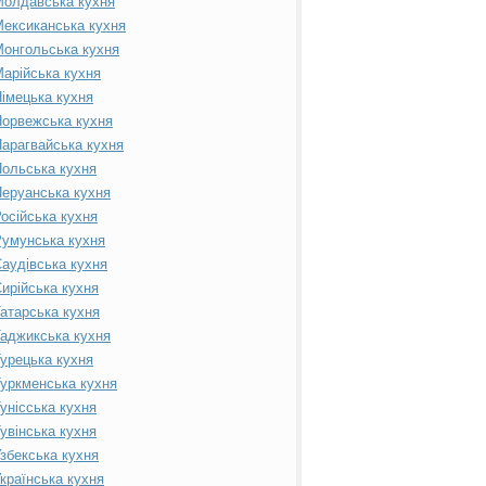
Молдавська кухня
ексиканська кухня
онгольська кухня
арійська кухня
імецька кухня
орвежська кухня
арагвайська кухня
ольська кухня
еруанська кухня
осійська кухня
умунська кухня
аудівська кухня
ирійська кухня
атарська кухня
аджикська кухня
урецька кухня
уркменська кухня
унісська кухня
увінська кухня
збекська кухня
країнська кухня