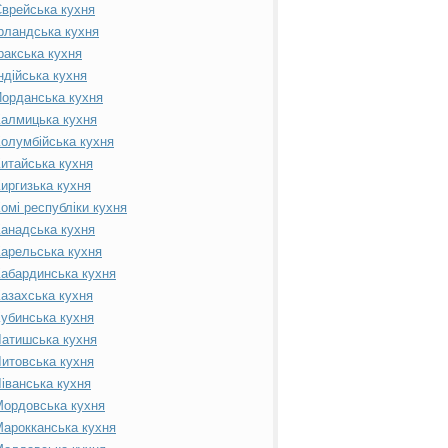
врейська кухня
рландська кухня
ракська кухня
ндійська кухня
орданська кухня
алмицька кухня
олумбійська кухня
итайська кухня
иргизька кухня
омі республіки кухня
анадська кухня
арельська кухня
абардинська кухня
азахська кухня
убинська кухня
атишська кухня
итовська кухня
іванська кухня
ордовська кухня
арокканська кухня