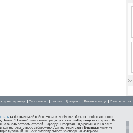
ратурна Бершадь
|
Фотогалереї
|
Новини
|
Довідники
|
Визначні місця
|
У нас в гостях!
ршадь
та бершадський район. Новини, довідники, безкоштовні оголошення,
у. Розділ "Новини" підготовлено редакцією газети
«Бершадський край»
. Всі
и належать авторам статтей. Передрук інформації, що розміщена на сайті
ди адміністрації суворо заборонено. Адміністрація сайту
Бершадь
може не
орів публікацій і не несе відповідальності за авторські матеріали.