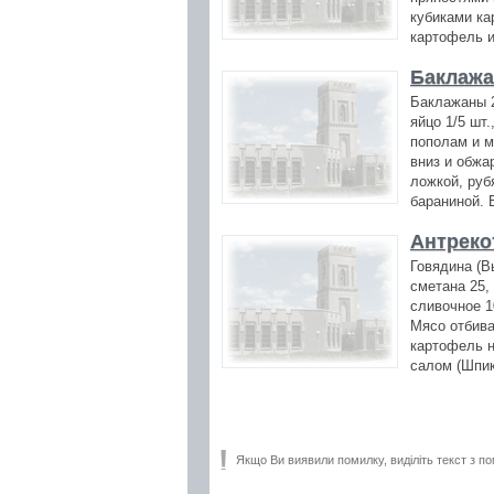
кубиками ка
картофель и
Баклажа
Баклажаны 2
яйцо 1/5 шт
пополам и м
вниз и обжа
ложкой, руб
бараниной. 
Антреко
Говядина (Вы
сметана 25,
сливочное 10
Мясо отбива
картофель н
салом (Шпик
Якщо Ви виявили помилку, виділіть текст з по