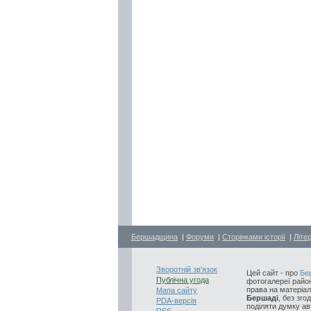
Бершадщина
|
Форуми
|
Сторінками історії
|
Літе
Зворотній зв'язок
Цей сайт - про
Бе
Публічна угода
фотогалереї район
права на матеріал
Мапа сайту
Бершаді
, без зго
PDA-версія
поділяти думку авт
RSS