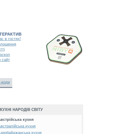
НТЕРАКТИВ
ас в гостях!
олошення
тті
оскоп
 сайт
-коди
КУХНІ НАРОДІВ СВІТУ
Австрійська кухня
встралійська кухня
зербайджанська кухня