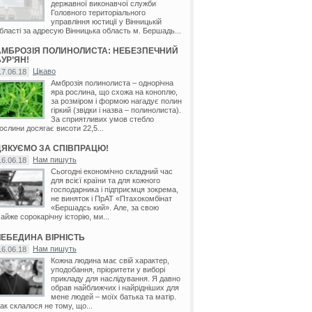
державної виконавчої служби
Головного територіального
управління юстиції у Вінницькій
бласті за адресую Вінницька область м. Бершадь...
АМБРОЗІЯ ПОЛИНОЛИСТА: НЕБЕЗПЕЧНИЙ
УР’ЯН!
Цікаво
17.06.18
Амброзія полинолиста – однорічна
яра рослина, що схожа на коноплю,
за розміром і формою нагадує полин
гіркий (звідки і назва – полинолиста).
За сприятливих умов стебло
ослини досягає висоти 22,5...
ДЯКУЄМО ЗА СПІВПРАЦЮ!
Нам пишуть
16.06.18
Сьогодні економічно складний час
для всієї країни та для кожного
господарника і підприємця зокрема,
не виняток і ПрАТ «Птахокомбінат
«Бершадсь кий». Але, за свою
айже сорокарічну історію, ми...
ЛЕБЕДИНА ВІРНІСТЬ
Нам пишуть
16.06.18
Кожна людина має свій характер,
уподобання, пріоритети у виборі
прикладу для наслідування. Я давно
обрав найближчих і найрідніших для
мене людей – моїх батька та матір.
ак склалося не тому, що...