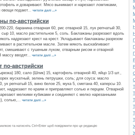
ртофель и доваривают. Мясо вынимают и нарезают ломтиками,
М
 овощи подают...
читати далі ...»
М
ны по-австрийски
М
Н
00-220, баранина отварная 60, рис отварной 15, лук репчатый 30,
., сыр 10, масло растительное 5, соль. Баклажаны разрезают вдоль
Н
якоть надрезают крест на крест. Укладывают баклажаны разрезом
П
ривают в растительном масле. Затем мякоть выскабливают
П
ят, смешивают с тушеным луком, отварным рисом и отварной
П
В массу вводят...
читати далі ...»
Р
т по-австрийски
Р
резка) 180, сало (Шпик) 15, картофель отварной 40, яйцо 1/3 шт.,
С
 орех мускатный, зелень петрушки, соль; для соуса: масло
С
, ук репчатый 15, вино белое 25, мука 5, сметана 40, каперсы 10.
Т
ют, надрезают по краям и приправляют солью и перцем. Отварной
Т
арезают мелкими кубиками и соединяют с мелко нарезанными
), солью,...
Т
читати далі ...»
Т
Т
Т
милкою та натисніть Ctrl+Enter щоб повідомити про це редакцію
У
У