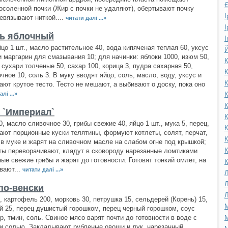
Є
осоленной почки (Жир с почки не удаляют), обертывают почку
І
евязывают ниткой....
читати далі ...»
І
ь яблочный
І
йцо 1 шт., масло растительное 40, вода кипяченая теплая 60, уксус
Й
и маргарин для смазывания 10; для начинки: яблоки 1000, изюм 50,
К
 сухари толченые 50, сахар 100, корица 3, пудра сахарная 50,
К
чное 10, соль 3. В муку вводят яйцо, соль, масло, воду, уксус и
К
ают крутое тесто. Тесто не мешают, а выбивают о доску, пока оно
лі ...»
К
К
 `Империал`
К
, масло сливочное 30, грибы свежие 40, яйцо 1 шт., мука 5, перец,
К
ают порционные куски телятины, формуют котлеты, солят, перчат,
К
в муке и жарят на сливочном масле на слабом огне под крышкой;
К
ты переворачивают, кладут в сковороду нарезанные ломтиками
ые свежие грибы и жарят до готовности. Готовят тонкий омлет, на
К
вают...
читати далі ...»
Л
Л
по-венски
Л
, картофель 200, морковь 30, петрушка 15, сельдерей (Корень) 15,
М
й 25, перец душистый горошком, перец черный горошком, соус
вр, тмин, соль. Свиное мясо варят почти до готовности в воде с
М
и солью. Закладывают рубленые овощи и лук, нарезанный