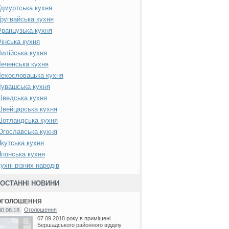
дмуртська кухня
ругвайська кухня
ранцузька кухня
інська кухня
илійська кухня
еченська кухня
ехословацька кухня
увашська кухня
Шведська кухня
вейцарська кухня
Шотландська кухня
гославська кухня
кутська кухня
понська кухня
ухні різних народів
ОСТАННІ НОВИНИ
ОГОЛОШЕННЯ
Оголошення
30.08.18
07.09.2018 року в приміщені
Бершадського районного відділу