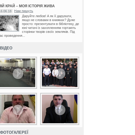
ІЙ КРАЙ – МОЯ ІСТОРІЯ ЖИВА
Нам пишуть
16.06.18
Даруйте любов! А як її дарувати,
якщо не словами в книжках? Дуже
просто: презентувати в бібліотеку, де
юні читачі із захопленням гортають
сторінки творів своїх земляків. Під
ас проведення...
ВІДЕО
ФОТОГАЛЕРЕЇ