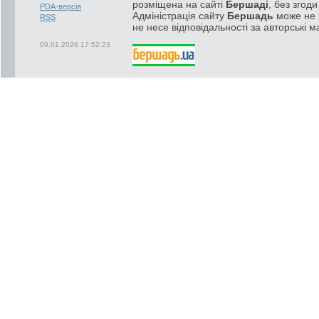
розміщена на сайті
Бершаді
, без згод
PDA-версія
Адміністрація сайту
Бершадь
може не п
RSS
не несе відповідальності за авторські м
09.01.2026 17:52:23