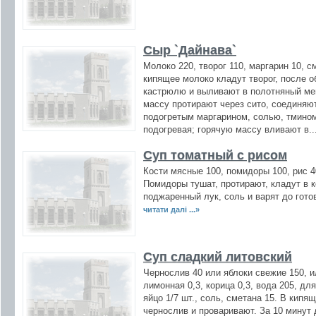
Сыр `Дайнава`
Молоко 220, творог 110, маргарин 10, см
кипящее молоко кладут творог, после 
кастрюлю и выливают в полотняный ме
массу протирают через сито, соединяю
подогретым маргарином, солью, тмино
подогревая; горячую массу вливают в..
Суп томатный с рисом
Кости мясные 100, помидоры 100, рис 40
Помидоры тушат, протирают, кладут в 
поджаренный лук, соль и варят до гото
читати далі ...»
Суп сладкий литовский
Чернослив 40 или яблоки свежие 150, и
лимонная 0,3, корица 0,3, вода 205, дл
яйцо 1/7 шт., соль, сметана 15. В кип
чернослив и проваривают. За 10 минут 