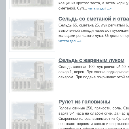
клецки из крутого теста, а затем кориц
сметаной. Суп...
читати далі ...»
Сельдь со сметаной и от
Сельдь 65, сметана 25, лук репчатый 6
вымоченной сельди нарезают кусочкам
кольцами репчатого лука. Отдельно по
читати далі ...»
Сельдь с жареным луком
Сельдь соленая 100, лук репчатый 40, 
сахар 1, перец. Лук слегка поджариваю
сахаром. При подаче покрывают этой з
Рулет из головизны
Головы свиные 250, пряности, соль. С
варят 3-4 часа на слабом огне. За час 
Сваренные головы вынимают из бульона
посыпают перцем и солью и свертываю
целлофаном, обвязывают шпагатом и по