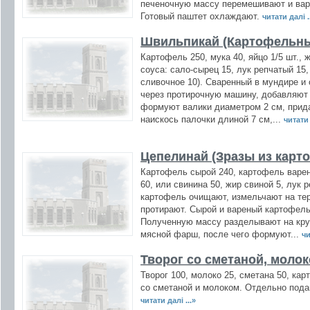
печеночную массу перемешивают и варя
Готовый паштет охлаждают.
читати далі .
Швильпикай (Картофельны
Картофель 250, мука 40, яйцо 1/5 шт., 
соуса: сало-сырец 15, лук репчатый 15
сливочное 10). Сваренный в мундире 
через протирочную машину, добавляют 
формуют валики диаметром 2 см, прид
наискось палочки длиной 7 см,...
читати 
Цепелинай (Зразы из карт
Картофель сырой 240, картофель варен
60, или свинина 50, жир свиной 5, лук 
картофель очищают, измельчают на те
протирают. Сырой и вареный картофель
Полученную массу разделывают на круг
мясной фарш, после чего формуют...
чи
Творог со сметаной, моло
Творог 100, молоко 25, сметана 50, ка
со сметаной и молоком. Отдельно пода
читати далі ...»