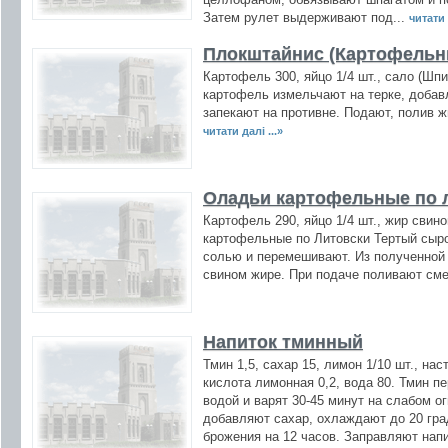
Затем рулет выдерживают под...
читати 
Плокштайнис (Картофельн
Картофель 300, яйцо 1/4 шт., сало (Шпи
картофель измельчают на терке, доба
запекают на противне. Подают, полив 
читати далі ...»
Оладьи картофельные по 
Картофель 290, яйцо 1/4 шт., жир свино
картофельные по Литовски Тертый сыр
солью и перемешивают. Из полученной
свином жире. При подаче поливают см
Напиток тминный
Тмин 1,5, сахар 15, лимон 1/10 шт., нас
кислота лимонная 0,2, вода 80. Тмин п
водой и варят 30-45 минут на слабом о
добавляют сахар, охлаждают до 20 гра
брожения на 12 часов. Заправляют напи