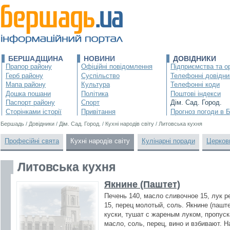
БЕРШАДЩИНА
НОВИНИ
ДОВІДНИКИ
Прапор району
Офіційні повідомлення
Підприємства та ор
Герб району
Суспільство
Телефонні довідни
Мапа району
Культура
Телефонні коди
Дошка пошани
Політика
Поштові індекси
Паспорт району
Спорт
Дім. Сад. Город.
Сторінками історії
Привітання
Прогноз погоди в 
Бершадь
/
Довідники
/
Дім. Сад. Город.
/
Кухні народів світу
/
Литовська кухня
Професійні свята
Кухні народів світу
Кулінарні поради
Церков
Литовська кухня
Якнине (Паштет)
Печень 140, масло сливочное 15, лук ре
15, перец молотый, соль. Якнине (пашт
куски, тушат с жареным луком, пропус
масло, соль, перец, вино и взбивают. 