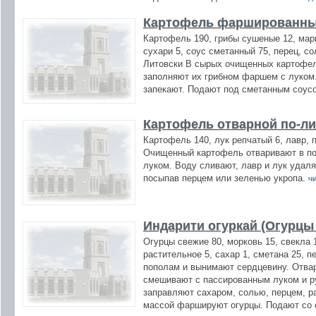
Картофель фаршированны
Картофель 190, грибы сушеные 12, марг
сухари 5, соус сметанный 75, перец, 
Литовски В сырых очищенных картофел
заполняют их грибном фаршем с луком
запекают. Подают под сметанным соус
Картофель отварной по-ли
Картофель 140, лук репчатый 6, лавр, 
Очищенный картофель отваривают в по
луком. Воду сливают, лавр и лук удал
посыпав перцем или зеленью укропа.
чи
Индарити огуркай (Огурц
Огурцы свежие 80, морковь 15, свекла 
растительное 5, сахар 1, сметана 25, 
пополам и вынимают сердцевину. Отвар
смешивают с пассированным луком и р
заправляют сахаром, солью, перцем, 
массой фаршируют огурцы. Подают со 