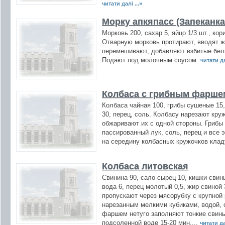
читати далі ...»
Морку апкяпасс (Запеканк
Морковь 200, сахар 5, яйцо 1/3 шт., кор
Отварную морковь протирают, вводят же
перемешивают, добавляют взбитые белк
Подают под молочным соусом.
читати да
Колбаса с грибным фарше
Колбаса чайная 100, грибы сушеные 15,
30, перец, соль. Колбасу нарезают кру
обжаривают их с одной стороны. Грибы
пассированный лук, соль, перец и все 
на середину колбасных кружочков кла
Колбаса литовская
Свинина 90, сало-сырец 10, кишки свины
вода 6, перец молотый 0,5, жир свиной 
пропускают через мясорубку с крупной
нарезанным мелкими кубиками, водой,
фаршем нетуго заполняют тонкие свины
подсоленной воде 15-20 мин....
читати дал