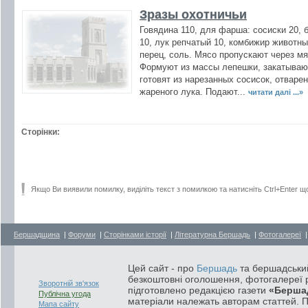
Зразы охотничьи
Говядина 110, для фарша: сосиски 20, 
10, лук репчатый 10, комбижир животны
перец, соль. Мясо пропускают через м
Формуют из массы лепешки, закатывают
готовят из нарезанных сосисок, отваре
жареного лука. Подают...
читати далі ...»
Сторінки:
Якщо Ви виявили помилку, виділіть текст з помилкою та натисніть Ctrl+Enter щ
Бершадщина
|
Форуми
|
Сторінками історії
|
Літературна Бершадь
|
Фотогалереї
Цей сайт - про
Бершадь
та бершадський
безкоштовні оголошення, фотогалереї р
Зворотній зв'язок
підготовлено редакцією газети
«Берша
Публічна угода
матеріали належать авторам статтей. 
Мапа сайту