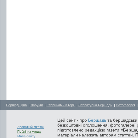
Бершадщина
|
Форуми
|
Сторінками історії
|
Літературна Бершадь
|
Фотогалереї
Цей сайт - про
Бершадь
та бершадський
безкоштовні оголошення, фотогалереї р
Зворотній зв'язок
підготовлено редакцією газети
«Берша
Публічна угода
матеріали належать авторам статтей. 
Мапа сайту