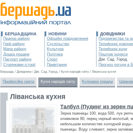
БЕРШАДЩИНА
НОВИНИ
ДОВІДНИКИ
Прапор району
Офіційні повідомлення
Підприємства та ор
Герб району
Суспільство
Телефонні довідни
Мапа району
Культура
Телефонні коди
Дошка пошани
Політика
Поштові індекси
Паспорт району
Спорт
Дім. Сад. Город.
Сторінками історії
Привітання
Прогноз погоди в 
Бершадь
/
Довідники
/
Дім. Сад. Город.
/
Кухні народів світу
/
Ліванська кухня
Професійні свята
Кухні народів світу
Кулінарні поради
Церков
Ліванська кухня
Талбул (Пудинг из зерен 
Зерна пшеницы 100, вода 500, лук репч
оливковое 80, перец черный молотый, м
небольшом количестве холодной воды 
пшеницы. Воду сливают, зерна заливаю