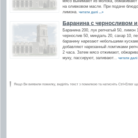
мясо вынимают из молока, обмакивают 
на оливковом масле. При подаче блюд
лимона.
читати далі ...»
Баранина с черносливом 
Баранина 200, лук репчатый 50, лимон 1
чернослив 50, миндаль 20, сахар 10, 
баранину нарезают небольшими кусками
добавляют нарезанный ломтиками репча
2 часа. Затем мясо отжимают, обжарив
муку, пассируют, заливают...
читати далі 
Якщо Ви виявили помилку, виділіть текст з помилкою та натисніть Ctrl+Enter щ