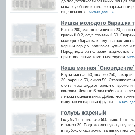
до полуготовности говяжьих рубцов по
масле, добавляют мелко нарезанный ре
еще немного...
читати далі ...»
Кишки молодого барашка 
Кишки 200, масло сливочное 20, перец
красный 0,2, соус томатный 50. Сваре
молодого барашка кладут на противень
черным перцем, заливают бульоном и т
Перед подачей поливают жидкостью, в 
приготовленным томатным соусом.
читат
Каша манная `Сновидение`
Крупа манная 50, молоко 250, сахар 50
30, варенье 50, сироп 50. Отваривают 
с огня и охлаждают, время от времени
комочки. Яичные белки взбивают в креп
легком помешивании. Добавляют толче
вынутые из варенья фрукты...
читати далі
Голубь жареный
Голубь 1 шт., молоко 500, яйцо 1 шт., 
и лимон 30. Подготовленную тушку гол
в глубокую кастрюлю, заливают молоко