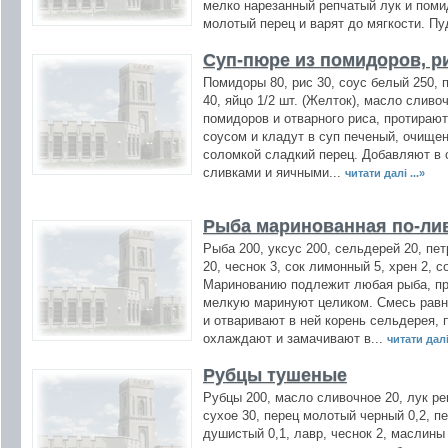
мелко нарезанный репчатый лук и поми
молотый перец и варят до мягкости. Пу
Суп-пюре из помидоров, ри
Помидоры 80, рис 30, соус белый 250, 
40, яйцо 1/2 шт. (Желток), масло сливо
помидоров и отварного риса, протирают
соусом и кладут в суп печеный, очище
соломкой сладкий перец. Добавляют в 
сливками и яичными...
читати далі ...»
Рыба маринованная по-ли
Рыба 200, уксус 200, сельдерей 20, пе
20, чеснок 3, сок лимонный 5, хрен 2, 
Маринованию подлежит любая рыба, при
мелкую маринуют целиком. Смесь равны
и отваривают в ней корень сельдерея, 
охлаждают и замачивают в...
читати далі 
Рубцы тушеные
Рубцы 200, масло сливочное 20, лук ре
сухое 30, перец молотый черный 0,2, п
душистый 0,1, лавр, чеснок 2, маслины 